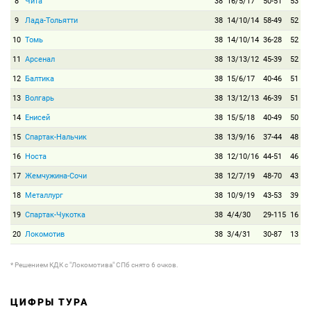
8
Чита
38
16/5/17
50-51
53
9
Лада-Тольятти
38
14/10/14
58-49
52
10
Томь
38
14/10/14
36-28
52
11
Арсенал
38
13/13/12
45-39
52
12
Балтика
38
15/6/17
40-46
51
13
Волгарь
38
13/12/13
46-39
51
14
Енисей
38
15/5/18
40-49
50
15
Спартак-Нальчик
38
13/9/16
37-44
48
16
Носта
38
12/10/16
44-51
46
17
Жемчужина-Сочи
38
12/7/19
48-70
43
18
Металлург
38
10/9/19
43-53
39
19
Спартак-Чукотка
38
4/4/30
29-115
16
20
Локомотив
38
3/4/31
30-87
13
* Решением КДК с "Локомотива" СПб снято 6 очков.
ЦИФРЫ ТУРА