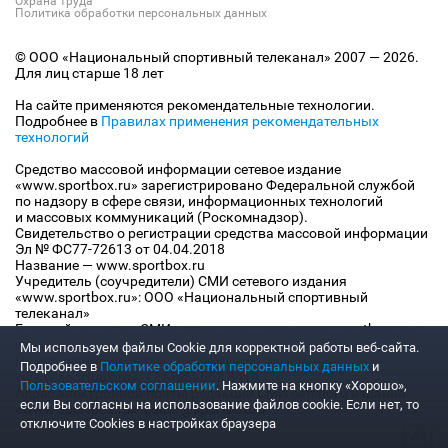
Охрана труда
Политика обработки персональных данных
© ООО «Национальный спортивный телеканал» 2007 — 2026.
Для лиц старше 18 лет
На сайте применяются рекомендательные технологии.
Подробнее в
Правилах применения рекомендательных
технологий
Средство массовой информации сетевое издание
«www.sportbox.ru» зарегистрировано Федеральной службой
по надзору в сфере связи, информационных технологий
и массовых коммуникаций (Роскомнадзор).
Свидетельство о регистрации средства массовой информации
Эл № ФС77-72613 от 04.04.2018
Название — www.sportbox.ru
Учредитель (соучредители) СМИ сетевого издания
«www.sportbox.ru»: ООО «Национальный спортивный
телеканал»
Главный редактор СМИ сетевого издания «www.sportbox.ru»:
Конов В.А.
Мы используем файлы Сookie для корректной работы веб-сайта.
Номер телефона редакции СМИ сетевого издания
Подробнее в
Политике обработки персональных данных
и
«www.sportbox.ru»: +7 (495) 653 8419
Пользовательском соглашении
. Нажмите на кнопку «Хорошо»,
Адрес электронной почты редакции СМИ сетевого издания
если Вы согласны на использование файлов cookie. Если нет, то
«www.sportbox.ru»: editor@sportbox.ru
отключите Cookies в настройках браузера