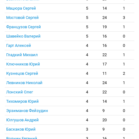
Мацюра Сергей
5
14
1
Мостовой Сергей
5
24
3
Французов Сергей
5
19
1
Шавейко Валерий
5
16
0
Гарт Алексей
4
16
0
Гладкий Михаил
4
22
1
Ключников Юрий
4
17
1
Кузнецов Сергей
4
11
2
Левников Николай
4
24
1
Лонский Олег
4
22
0
Тихомиров Юрий
4
14
1
Эрзиманов Фейзудин
4
9
0
Юлгушов Андрей
4
20
0
Баскаков Юрий
3
9
0
Волнин Евгений
3
16
1