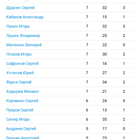
Дудкин Сергей
7
32
3
Кабаков Александр
7
15
1
Лукин Игорь
7
32
3
Лушин Владимир
7
25
2
Матюнин Валерий
7
22
0
Плахов Игорь
7
30
2
Сафронов Сергей
7
16
1
Устинов Юрий
7
27
2
Фурса Сергей
7
34
2
Ходырев Михаил
7
21
2
Коровкин Сергей
6
24
0
Пуеров Сергей
6
13
1
Синер Игорь
6
35
2
Андреев Сергей
5
17
0
Безняк Анатолий
5
23
1