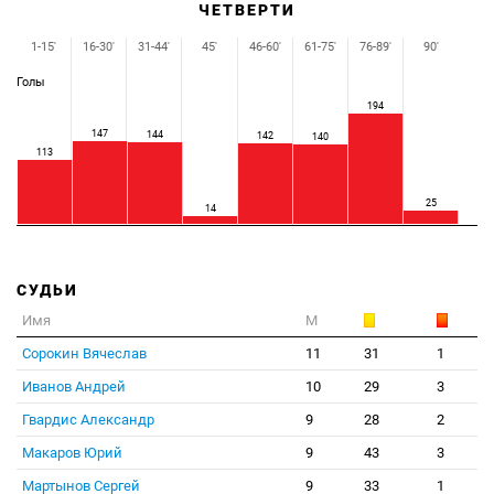
ЧЕТВЕРТИ
1-15'
16-30'
31-44'
45'
46-60'
61-75'
76-89'
90'
Голы
194
147
144
142
140
113
25
14
СУДЬИ
Имя
М
Сорокин Вячеслав
11
31
1
Иванов Андрей
10
29
3
Гвардис Александр
9
28
2
Макаров Юрий
9
43
3
Мартынов Сергей
9
33
1