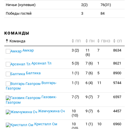
Ничьи (нулевые)
2(2)
76(31)
Победы гостей
3
84
КОМАНДЫ
Команда
ПП
ПН
ГВНЗ
СП
Амкар
3 (2)
11
7
8634
(6)
Арсенал Тл
5 (3)
7 (6)
1
8621
Балтика
1 (1)
7 (6)
5
8900
Волгарь-
1 (1)
6 (4)
11
9744
Газпром
Газовик-
7 (7)
9 (7)
7
6597
Газпром
Жемчужина Сч
10
9 (7)
6
4457
(10)
Кристалл См
10
1 (1)
10
6960
(10)