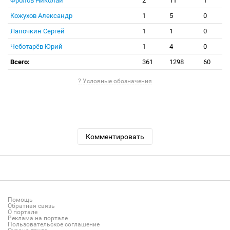
Фролов Николай
2
11
1
Кожухов Александр
1
5
0
Лапочкин Сергей
1
1
0
Чеботарёв Юрий
1
4
0
Всего:
361
1298
60
? Условные обозначения
Комментировать
Помощь
Обратная связь
О портале
Реклама на портале
Пользовательское соглашение