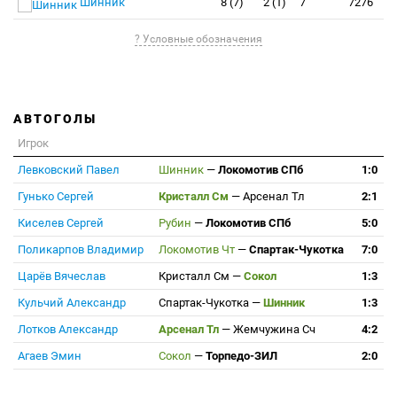
Шинник
8 (7)
2 (1)
7
7276
? Условные обозначения
АВТОГОЛЫ
Игрок
Левковский Павел
Шинник
—
Локомотив СПб
1:0
Гунько Сергей
Кристалл См
—
Арсенал Тл
2:1
Киселев Сергей
Рубин
—
Локомотив СПб
5:0
Поликарпов Владимир
Локомотив Чт
—
Спартак-Чукотка
7:0
Царёв Вячеслав
Кристалл См
—
Сокол
1:3
Кульчий Александр
Спартак-Чукотка
—
Шинник
1:3
Лотков Александр
Арсенал Тл
—
Жемчужина Сч
4:2
Агаев Эмин
Сокол
—
Торпедо-ЗИЛ
2:0