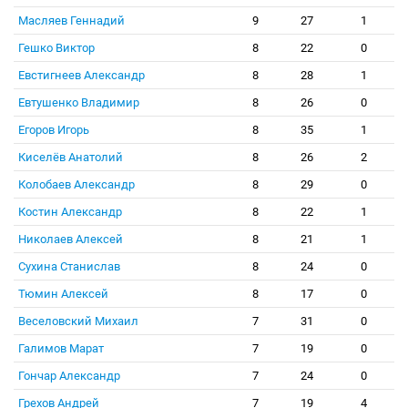
Масляев Геннадий
9
27
1
Гешко Виктор
8
22
0
Евстигнеев Александр
8
28
1
Евтушенко Владимир
8
26
0
Егоров Игорь
8
35
1
Киселёв Анатолий
8
26
2
Колобаев Александр
8
29
0
Костин Александр
8
22
1
Николаев Алексей
8
21
1
Сухина Станислав
8
24
0
Тюмин Алексей
8
17
0
Веселовский Михаил
7
31
0
Галимов Марат
7
19
0
Гончар Александр
7
24
0
Грехов Андрей
7
19
4