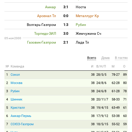
Амкар
3:1
Носта
Арсенал Тл
0:0
Металлург Кр
Волгарь-Газпром
1:3
Рубин
Торпедо-ЗИЛ
3:0
Жемчужина Сч
05 ноя 2000
Газовик-Газпром
2:1
Лада Тл
Всего
Дома
В гостях
№
Команда
И
В/Н/П
М
О
1
Сокол
38
28/5/5
78-27
89
2
Москва
38
24/8/6
62-28
80
3
Рубин
38
24/6/8
61-28
78
4
Шинник
38
20/11/7
58-33
71
5
Кристалл
38
19/4/15
63-49
61
6
Амкар-Пермь
38
17/9/12
53-38
60
7
СОЮЗ-Газпром
38
18/5/15
55-52
59