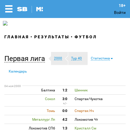
Войти
ГЛАВНАЯ
РЕЗУЛЬТАТЫ
ФУТБОЛ
Первая лига
2000
Тур 40
Статистика
Календарь
04 ноя 2000
Балтика
1:2
Шинник
Сокол
3:0
Спартак-Чукотка
+/-
Томь
0:0
Спартак Нч
Металлург Лп
4:2
Локомотив Чт
Локомотив СПб
1:3
Кристалл См