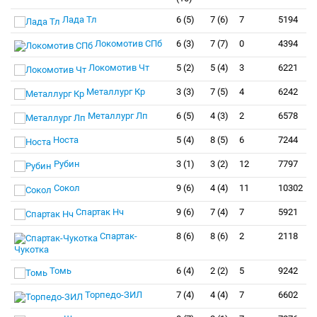
Лада Тл
6 (5)
7 (6)
7
5194
Локомотив СПб
6 (3)
7 (7)
0
4394
Локомотив Чт
5 (2)
5 (4)
3
6221
Металлург Кр
3 (3)
7 (5)
4
6242
Металлург Лп
6 (5)
4 (3)
2
6578
Носта
5 (4)
8 (5)
6
7244
Рубин
3 (1)
3 (2)
12
7797
Сокол
9 (6)
4 (4)
11
10302
Спартак Нч
9 (6)
7 (4)
7
5921
Спартак-
8 (6)
8 (6)
2
2118
Чукотка
Томь
6 (4)
2 (2)
5
9242
Торпедо-ЗИЛ
7 (4)
4 (4)
7
6602