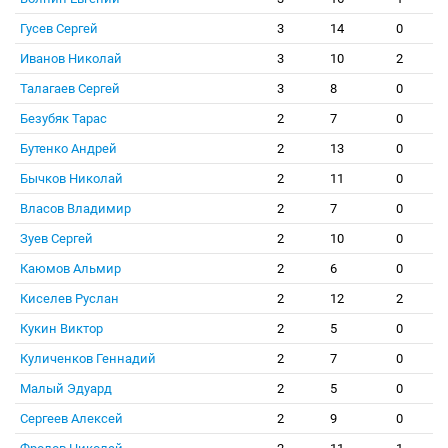
Гусев Сергей
3
14
0
Иванов Николай
3
10
2
Талагаев Сергей
3
8
0
Безубяк Тарас
2
7
0
Бутенко Андрей
2
13
0
Бычков Николай
2
11
0
Власов Владимир
2
7
0
Зуев Сергей
2
10
0
Каюмов Альмир
2
6
0
Киселев Руслан
2
12
2
Кукин Виктор
2
5
0
Куличенков Геннадий
2
7
0
Малый Эдуард
2
5
0
Сергеев Алексей
2
9
0