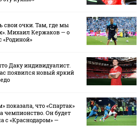
ь свои очки. Там, где мы
х». Михаил Кержаков — о
с «Родиной»
что Даку индивидуалист.
нас появился новый яркий
седо
м» показала, что «Спартак»
за чемпионство. Он будет
а с «Краснодаром» —