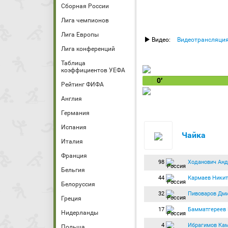
Сборная России
Лига чемпионов
Лига Европы
Видео:
Видеотрансляци
Лига конференций
Таблица
коэффициентов УЕФА
0′
Рейтинг ФИФА
Англия
Германия
Испания
Чайка
Италия
Франция
98
Ходанович Анд
Бельгия
44
Кармаев Никит
Белоруссия
32
Пивоваров Дм
Греция
17
Бамматгереев
Нидерланды
4
Ибрагимов Ка
Польша