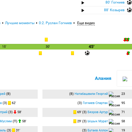
80′ Гогниев
88′ Козырев
я
Лучшие моменты
0:2. Руслан Гогниев
Еще видео
45′
15′
30′
Алания
рей
(В)
(В)
Натабашвили Георгий
23
а
(З)
62′
(З)
Гогниев Спартак
95
итрий
(З)
58′
69′ (З)
Бязров Артур
71
 Муслим
(П)
58′
29′ (З)
Ышык Мурат
58
миль
(З)
31′
(З)
Бутаев Аллон
19