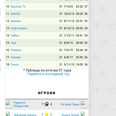
10
Арсенал Тл
31
7/16/8
23-28
37
11
КАМАЗ
31
10/6/15
29-29
36
12
Шинник
31
8/11/12
22-31
35
13
Нефтехимик
31
8/10/13
28-33
34
14
Чайка
31
7/13/11
29-41
34
15
Уфа
31
8/8/15
28-44
32
16
Тюмень
31
7/5/19
25-44
26
17
Алания
31
6/8/17
22-43
26
р
18
Сокол
31
5/11/15
19-39
26
* Таблица по итогам 31 тура
Перейти в последний тур
ИГРОКИ
Руденко
7
4
Гаглоев Тарас
Владислав
7
7
Маляров Никита
Ышык Мурат