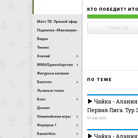
КТО ПОБЕДИТ? ИТ
Матч ТВ. Прямой эфир
Чайка
20
Подписка «Максимум»
Видео
Теннис
Хоккей
MMA/Единоборства
Фигурное катание
ПО ТЕМЕ
Биатлон
Лыжные гонки
Бокс
Чайка - Алания
Допинг
Первая Лига. Тур 
Олимпийские игры
03 мая 2025
Формула-1
Баскетбол
Чайка - Алания.