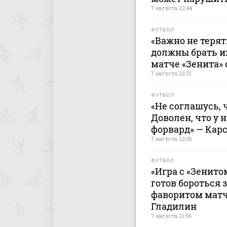
7 августа 22:44
ФУТБОЛ
«Важно не терят
должны брать и
матче «Зенита» 
7 августа 22:31
ФУТБОЛ
«Не соглашусь, 
Доволен, что у 
форвард» — Кар
7 августа 22:06
ФУТБОЛ
«Игра с «Зенито
готов бороться 
фаворитом матч
Гладилин
7 августа 21:56