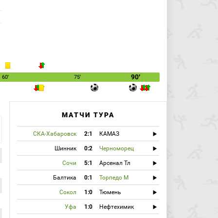
90′
60′
75′
МАТЧИ ТУРА
СКА-Хабаровск
2:1
КАМАЗ
Шинник
0:2
Черноморец
Сочи
5:1
Арсенал Тл
Балтика
0:1
Торпедо М
Сокол
1:0
Тюмень
Уфа
1:0
Нефтехимик