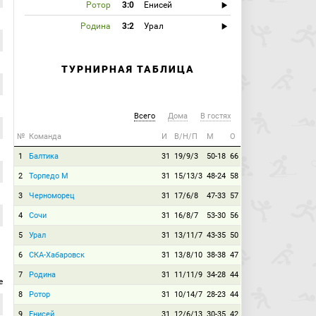
Ротор
3:0
Енисей
Родина
3:2
Урал
ТУРНИРНАЯ ТАБЛИЦА
Всего
Дома
В гостях
№
Команда
И
В/Н/П
М
О
1
Балтика
31
19/9/3
50-18
66
2
Торпедо М
31
15/13/3
48-24
58
3
Черноморец
31
17/6/8
47-33
57
4
Сочи
31
16/8/7
53-30
56
5
Урал
31
13/11/7
43-35
50
6
СКА-Хабаровск
31
13/8/10
38-38
47
7
Родина
31
11/11/9
34-28
44
е
8
Ротор
31
10/14/7
28-23
44
9
Енисей
31
12/6/13
30-35
42