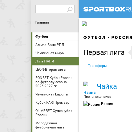
Главная
Футбол
ФУТБОЛ
РОССИ
Альфа-Банк РПЛ
Первая лига
Чемпионат мира
Лига ПАРИ
Трансферы
LEON-Вторая лига
FONBET Кубок России
по футболу сезона
Чайка
2026-2027 гг.
Чемпионат Европы
Песчанокопское
Кубок PARI Премьер
Россия
OLIMPBET Суперкубок
России
Молодежная
футбольная лига