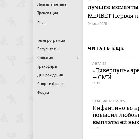
Легкая атлетика
лучшие моменты (
Трансляции
МЕЛБЕТ-Первая ли
Еще...
04 мая 2025
Телепрограмма
ЧИТАТЬ ЕЩЕ
Результаты
События
АНГЛИЯ
Трансферы
«Ливерпуль» аре
Дни рождения
— СМИ
03:12
Спорт и бизнес
Форум
ЧЕМПИОНАТ МИРА
Инфантино во в
повысил любовн
выплаты ей вых
01:41