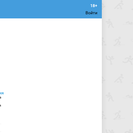
Войти
з