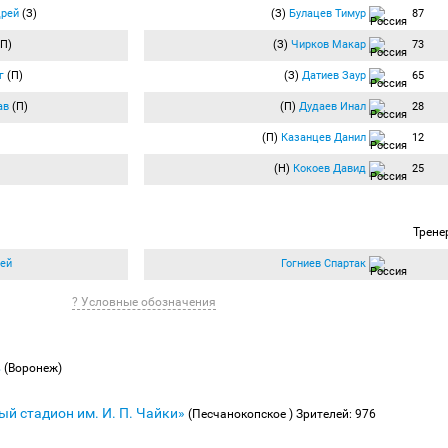
дрей
(З)
(З)
Булацев Тимур
87
П)
(З)
Чирков Макар
73
г
(П)
(З)
Датиев Заур
65
ав
(П)
(П)
Дудаев Инал
28
(П)
Казанцев Данил
12
(Н)
Кокоев Давид
25
Трене
ей
Гогниев Спартак
? Условные обозначения
в
(Воронеж)
й стадион им. И. П. Чайки»
(Песчанокопское )
Зрителей: 976