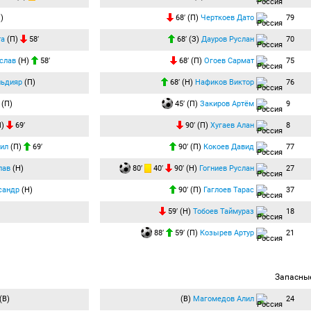
)
68′ (П)
Черткоев Дато
79
та
(П)
58′
68′ (З)
Дауров Руслан
70
слав
(Н)
58′
68′ (П)
Огоев Сармат
75
льдияр
(П)
68′ (Н)
Нафиков Виктор
76
(П)
45′ (П)
Закиров Артём
9
П)
69′
90′ (П)
Хугаев Алан
8
ил
(П)
69′
90′ (П)
Кокоев Давид
77
лав
(Н)
80′
40′
90′ (Н)
Гогниев Руслан
27
сандр
(Н)
90′ (П)
Гаглоев Тарас
37
59′ (Н)
Тобоев Таймураз
18
88′
59′ (П)
Козырев Артур
21
Запасны
(В)
(В)
Магомедов Алил
24