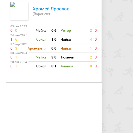
Хромей Ярослав
(Воронеж)
03 сен 2025
0
0
Чайка
0:6
Ротор
2
0
24 мая 2025
1
6
Сокол
1:0
Чайка
4
0
17 мар 2025
0
3
Арсенал Тл
0:0
Чайка
1
0
03 ноя 2024
0
1
Чайка
3:0
Тюмень
2
0
20 окт 2024
0
1
Сокол
0:1
Алания
0
0