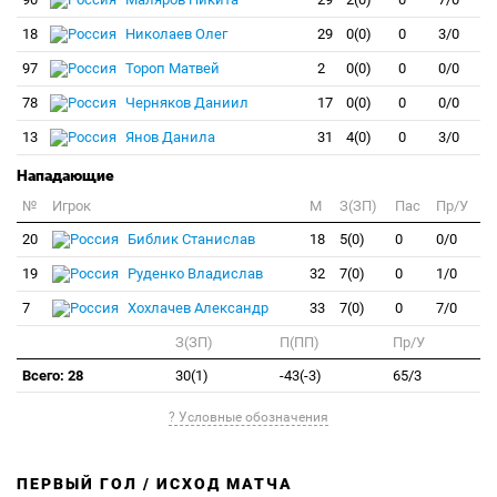
18
Николаев Олег
29
0(0)
0
3/0
97
Тороп Матвей
2
0(0)
0
0/0
78
Черняков Даниил
17
0(0)
0
0/0
13
Янов Данила
31
4(0)
0
3/0
Нападающие
№
Игрок
M
З(ЗП)
Пас
Пр/У
20
Библик Станислав
18
5(0)
0
0/0
19
Руденко Владислав
32
7(0)
0
1/0
7
Хохлачев Александр
33
7(0)
0
7/0
З(ЗП)
П(ПП)
Пр/У
Всего: 28
30(1)
-43(-3)
65/3
? Условные обозначения
ПЕРВЫЙ ГОЛ / ИСХОД МАТЧА