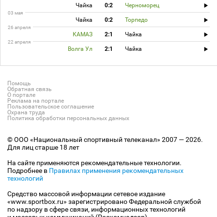
Чайка
0:2
Черноморец
03 мая
Чайка
0:2
Торпедо
26 апреля
КАМАЗ
2:1
Чайка
22 апреля
Волга Ул
2:1
Чайка
Помощь
Обратная связь
О портале
Реклама на портале
Пользовательское соглашение
Охрана труда
Политика обработки персональных данных
© ООО «Национальный спортивный телеканал» 2007 — 2026.
Для лиц старше 18 лет
На сайте применяются рекомендательные технологии.
Подробнее в
Правилах применения рекомендательных
технологий
Средство массовой информации сетевое издание
«www.sportbox.ru» зарегистрировано Федеральной службой
по надзору в сфере связи, информационных технологий