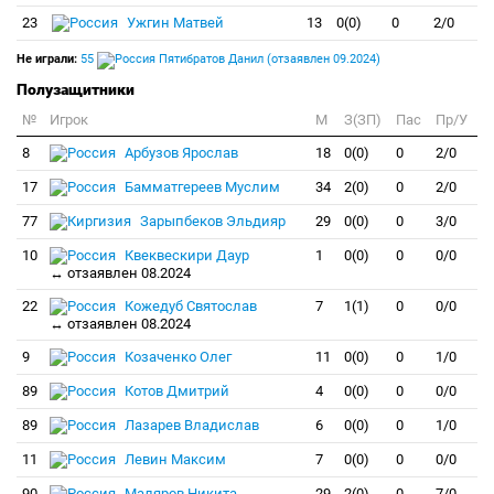
23
Ужгин Матвей
13
0(0)
0
2/0
Не играли:
55
Пятибратов Данил (отзаявлен 09.2024)
Полузащитники
№
Игрок
M
З(ЗП)
Пас
Пр/У
8
Арбузов Ярослав
18
0(0)
0
2/0
17
Бамматгереев Муслим
34
2(0)
0
2/0
77
Зарыпбеков Эльдияр
29
0(0)
0
3/0
10
Квеквескири Даур
1
0(0)
0
0/0
↔ отзаявлен 08.2024
22
Кожедуб Святослав
7
1(1)
0
0/0
↔ отзаявлен 08.2024
9
Козаченко Олег
11
0(0)
0
1/0
89
Котов Дмитрий
4
0(0)
0
0/0
89
Лазарев Владислав
6
0(0)
0
1/0
11
Левин Максим
7
0(0)
0
0/0
90
Маляров Никита
29
2(0)
0
7/0