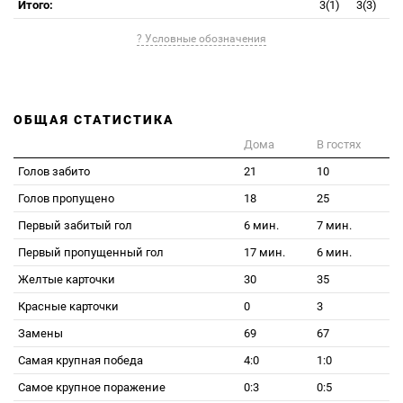
Итого:
3(1)
3(3)
? Условные обозначения
ОБЩАЯ СТАТИСТИКА
Дома
В гостях
Голов забито
21
10
Голов пропущено
18
25
Первый забитый гол
6 мин.
7 мин.
Первый пропущенный гол
17 мин.
6 мин.
Желтые карточки
30
35
Красные карточки
0
3
Замены
69
67
Самая крупная победа
4:0
1:0
Самое крупное поражение
0:3
0:5