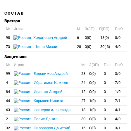
СОСТАВ
Вратари
№
Игрок
M
З(ЗП)
П(ПП)
Пр/У
98
Ходанович Андрей
6
0(0)
-13(0)
0/0
73
Штепа Михаил
28
0(0)
-30(-3)
4/0
Защитники
№
Игрок
M
З(ЗП)
Пас
Пр/У
99
Евдокимов Андрей
28
0(0)
0
3/0
4
Ибрагимов Камиль
24
0(0)
0
7/0
84
Ивашин Андрей
12
0(0)
0
1/0
44
Кармаев Никита
27
1(0)
0
7/1
63
Нестеров Александр
18
1(0)
0
4/1
2
Пелих Данил
30
0(0)
0
4/0
32
Пивоваров Дмитрий
16
0(0)
0
3/1