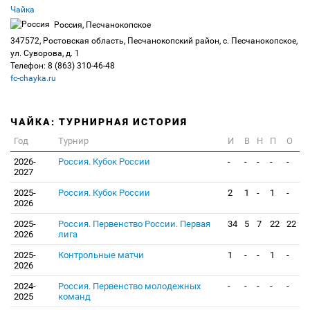
Чайка
Россия, Песчанокопское
347572, Ростовская область, Песчанокопский район, с. Песчанокопское,
ул. Суворова, д. 1
Телефон: 8 (863) 310-46-48
fc-chayka.ru
ЧАЙКА: ТУРНИРНАЯ ИСТОРИЯ
Год
Турнир
И
В
Н
П
О
2026-
Россия. Кубок России
-
-
-
-
-
2027
2025-
Россия. Кубок России
2
1
-
1
-
2026
2025-
Россия. Первенство России. Первая
34
5
7
22
22
2026
лига
2025-
Контрольные матчи
1
-
-
1
-
2026
2024-
Россия. Первенство молодежных
-
-
-
-
-
2025
команд