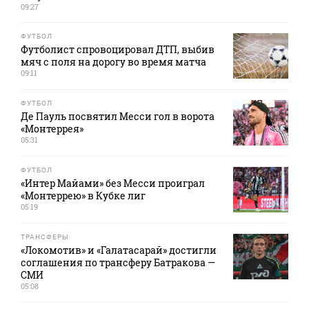
09:27
ФУТБОЛ
Футболист спровоцировал ДТП, выбив
мяч с поля на дорогу во время матча
09:11
ФУТБОЛ
Де Пауль посвятил Месси гол в ворота
«Монтеррея»
05:31
ФУТБОЛ
«Интер Майами» без Месси проиграл
«Монтеррею» в Кубке лиг
05:19
ТРАНСФЕРЫ
«Локомотив» и «Галатасарай» достигли
соглашения по трансферу Батракова —
СМИ
05:08