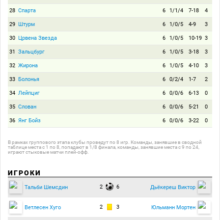
28
Спарта
6
1/1/4
7-18
4
29
Штурм
6
1/0/5
4-9
3
30
Црвена Звезда
6
1/0/5
10-19
3
31
Зальцбург
6
1/0/5
3-18
3
32
Жирона
6
1/0/5
4-10
3
33
Болонья
6
0/2/4
1-7
2
34
Лейпциг
6
0/0/6
6-13
0
35
Слован
6
0/0/6
5-21
0
36
Янг Бойз
6
0/0/6
3-22
0
В рамках группового этапа клубы проведут по 8 игр. Команды, занявшие в сводной
таблице места с 1 по 8, попадают в 1/8 финала, команды, занявшие места с 9 по 24,
играют стыковые матчи плей-офф.
ИГРОКИ
2
6
Тальби Шемсдин
Дьёкереш Виктор
2
3
Ветлесен Хуго
Юльманн Мортен