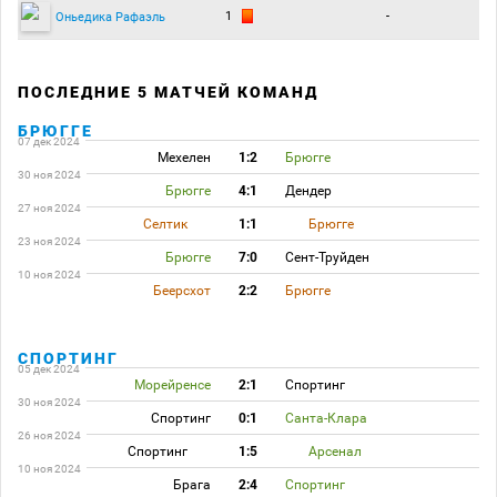
1
-
Оньедика Рафаэль
ПОСЛЕДНИЕ 5 МАТЧЕЙ КОМАНД
БРЮГГЕ
07 дек 2024
Мехелен
1:2
Брюгге
30 ноя 2024
Брюгге
4:1
Дендер
27 ноя 2024
Селтик
1:1
Брюгге
23 ноя 2024
Брюгге
7:0
Сент-Труйден
10 ноя 2024
Беерсхот
2:2
Брюгге
СПОРТИНГ
05 дек 2024
Морейренсе
2:1
Спортинг
30 ноя 2024
Спортинг
0:1
Санта-Клара
26 ноя 2024
Спортинг
1:5
Арсенал
10 ноя 2024
Брага
2:4
Спортинг