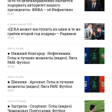
«Кто‑то целенаправленно пытается
подорвать авторитет нашего
президента». ФИФА — об Инфантино
01:47
АЛЬФА-БАНК РПЛ
«ЦСКА может наступить на одни и те же
грабли второй год подряд» — Радимов
00:59
ЛИГА ПАРИ
Нижний Новгород - Нефтехимик.
Голы и лучшие моменты (видео). Лига
PARI. Футбол
00:38
ЛИГА ПАРИ
Шинник - Арсенал. Голы и лучшие
моменты (видео). Лига PARI. Футбол
00:37
ПОРТУГАЛИЯ
Эштрела - Спортинг. Голы (видео).
Чемпионат Португалии. Футбол