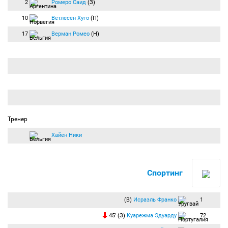
2
Ромеро Саид
(З)
10
Ветлесен Хуго
(П)
17
Верман Ромео
(Н)
Тренер
Хайен Ники
Спортинг
(В)
Исраэль Франко
1
45′ (З)
Куарежма Эдуарду
72