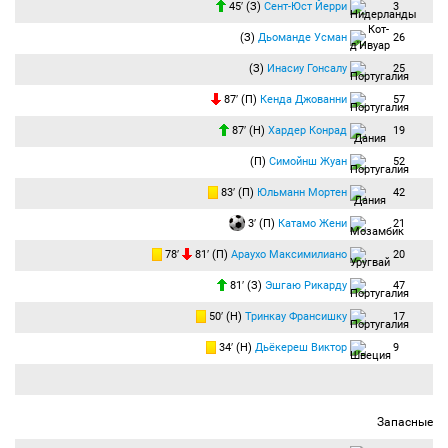
45′ (З)
Сент-Юст Йерри
3
(З)
Дьоманде Усман
26
(З)
Инасиу Гонсалу
25
87′ (П)
Кенда Джованни
57
87′ (Н)
Хардер Конрад
19
(П)
Симойнш Жуан
52
83′ (П)
Юльманн Мортен
42
3′ (П)
Катамо Жени
21
78′
81′ (П)
Араухо Максимилиано
20
81′ (З)
Эшгаю Рикарду
47
50′ (Н)
Тринкау Франсишку
17
34′ (Н)
Дьёкереш Виктор
9
Запасные