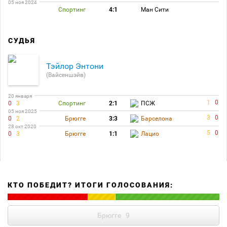
05 ноя 2024
Спортинг
4:1
Ман Сити
СУДЬЯ
Тэйлор Энтони
(Вайсеншэйв)
20 января
1
0
0
3
Спортинг
2:1
ПСЖ
05 ноя 2025
3
0
0
2
Брюгге
3:3
Барселона
28 окт 2020
5
0
0
3
Брюгге
1:1
Лацио
КТО ПОБЕДИТ? ИТОГИ ГОЛОСОВАНИЯ:
Брюгге
9