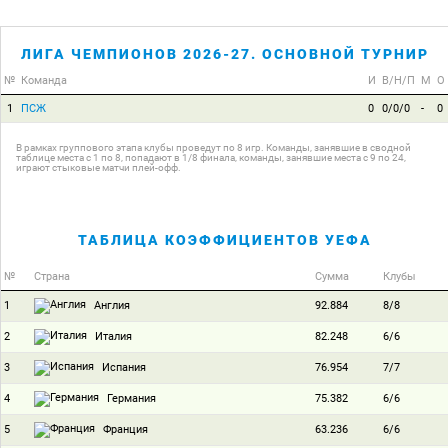
ЛИГА ЧЕМПИОНОВ 2026-27. ОСНОВНОЙ ТУРНИР
№
Команда
И
В/Н/П
М
О
1
ПСЖ
0
0/0/0
-
0
В рамках группового этапа клубы проведут по 8 игр. Команды, занявшие в сводной
таблице места с 1 по 8, попадают в 1/8 финала, команды, занявшие места с 9 по 24,
играют стыковые матчи плей-офф.
ТАБЛИЦА КОЭФФИЦИЕНТОВ УЕФА
№
Страна
Сумма
Клубы
1
92.884
8/8
Англия
2
82.248
6/6
Италия
3
76.954
7/7
Испания
4
75.382
6/6
Германия
5
63.236
6/6
Франция