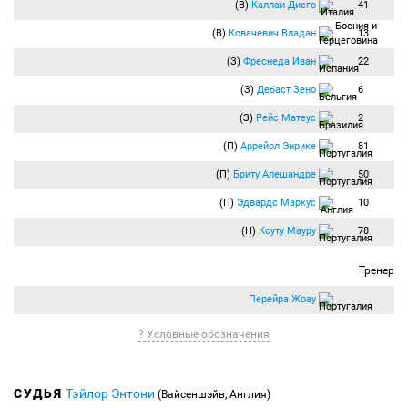
(В)
Каллаи Диего
41
(В)
Ковачевич Владан
13
(З)
Фреснеда Иван
22
(З)
Дебаст Зено
6
(З)
Рейс Матеус
2
(П)
Аррейол Энрике
81
(П)
Бриту Алешандре
50
(П)
Эдвардс Маркус
10
(Н)
Коуту Мауру
78
Тренер
Перейра Жоау
? Условные обозначения
СУДЬЯ
Тэйлор Энтони
(Вайсеншэйв, Англия)