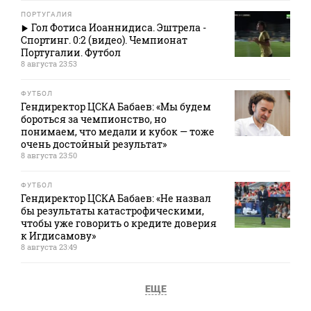
ПОРТУГАЛИЯ
Гол Фотиса Иоаннидиса. Эштрела -
Спортинг. 0:2 (видео). Чемпионат
Португалии. Футбол
8 августа 23:53
ФУТБОЛ
Гендиректор ЦСКА Бабаев: «Мы будем
бороться за чемпионство, но
понимаем, что медали и кубок — тоже
очень достойный результат»
8 августа 23:50
ФУТБОЛ
Гендиректор ЦСКА Бабаев: «Не назвал
бы результаты катастрофическими,
чтобы уже говорить о кредите доверия
к Игдисамову»
8 августа 23:49
ЕЩЕ