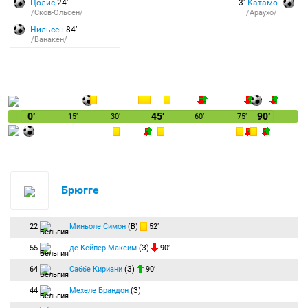
Цолис
24′
3′
Катамо
/Сков-Ольсен/
/Араухо/
Нильсен
84′
/Ванакен/
0′
45′
90′
15′
30′
60′
75′
Брюгге
22
Миньоле Симон
(В)
52′
55
де Кейпер Максим
(З)
90′
64
Саббе Кириани
(З)
90′
44
Мехеле Брандон
(З)