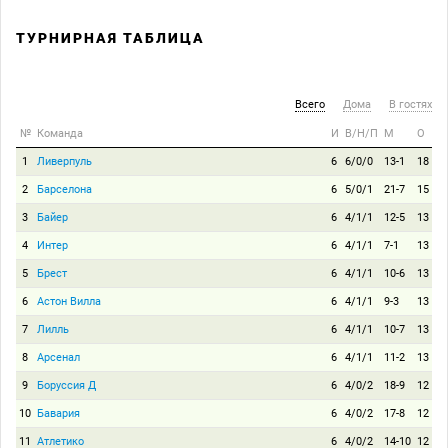
ТУРНИРНАЯ ТАБЛИЦА
Всего
Дома
В гостях
№
Команда
И
В/Н/П
М
О
1
Ливерпуль
6
6/0/0
13-1
18
2
Барселона
6
5/0/1
21-7
15
3
Байер
6
4/1/1
12-5
13
4
Интер
6
4/1/1
7-1
13
5
Брест
6
4/1/1
10-6
13
6
Астон Вилла
6
4/1/1
9-3
13
7
Лилль
6
4/1/1
10-7
13
8
Арсенал
6
4/1/1
11-2
13
9
Боруссия Д
6
4/0/2
18-9
12
10
Бавария
6
4/0/2
17-8
12
11
Атлетико
6
4/0/2
14-10
12