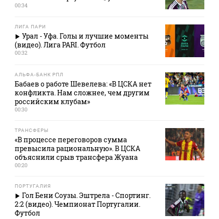
00:34
ЛИГА ПАРИ
Урал - Уфа. Голы и лучшие моменты
(видео). Лига PARI. Футбол
00:32
АЛЬФА-БАНК РПЛ
Бабаев о работе Шевелева: «В ЦСКА нет
конфликта. Нам сложнее, чем другим
российским клубам»
00:30
ТРАНСФЕРЫ
«В процессе переговоров сумма
превысила рациональную». В ЦСКА
объяснили срыв трансфера Жуана
00:20
ПОРТУГАЛИЯ
Гол Бени Соузы. Эштрела - Спортинг.
2:2 (видео). Чемпионат Португалии.
Футбол