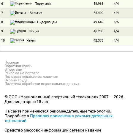
6
59.966
4/4
Португалия
7
55.400
4/4
Бельгия
8
49.649
5/5
Нидерланды
9
46.200
4/4
Турция
10
42.375
4/4
Чехия
Помощь
Обратная связь
О портале
Реклама на портале
Пользовательское соглашение
Охрана труда
Политика обработки персональных данных
© ООО «Национальный спортивный телеканал» 2007 — 2026.
Для лиц старше 18 лет
На сайте применяются рекомендательные технологии.
Подробнее в
Правилах применения рекомендательных
технологий
Средство массовой информации сетевое издание