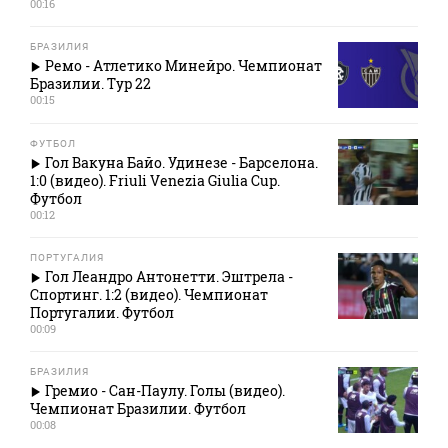
00:16
БРАЗИЛИЯ
Ремо - Атлетико Минейро. Чемпионат
Бразилии. Тур 22
00:15
ФУТБОЛ
Гол Вакуна Байо. Удинезе - Барселона.
1:0 (видео). Friuli Venezia Giulia Cup.
Футбол
00:12
ПОРТУГАЛИЯ
Гол Леандро Антонетти. Эштрела -
Спортинг. 1:2 (видео). Чемпионат
Португалии. Футбол
00:09
БРАЗИЛИЯ
Гремио - Сан-Паулу. Голы (видео).
Чемпионат Бразилии. Футбол
00:08