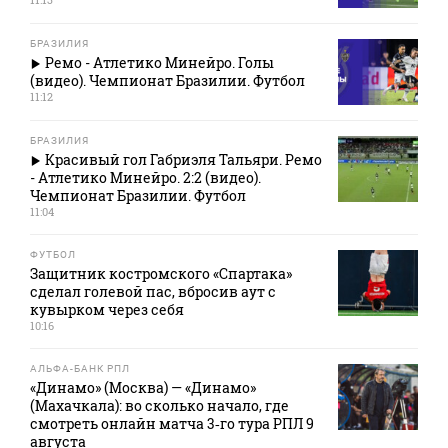
БРАЗИЛИЯ
Ремо - Атлетико Минейро. Голы
(видео). Чемпионат Бразилии. Футбол
11:12
БРАЗИЛИЯ
Красивый гол Габриэля Тальяри. Ремо
- Атлетико Минейро. 2:2 (видео).
Чемпионат Бразилии. Футбол
11:04
ФУТБОЛ
Защитник костромского «Спартака»
сделал голевой пас, вбросив аут с
кувырком через себя
10:16
АЛЬФА-БАНК РПЛ
«Динамо» (Москва) — «Динамо»
(Махачкала): во сколько начало, где
смотреть онлайн матча 3‑го тура РПЛ 9
августа