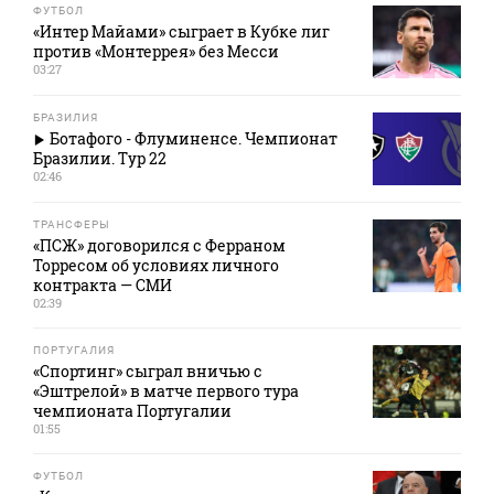
ФУТБОЛ
«Интер Майами» сыграет в Кубке лиг
против «Монтеррея» без Месси
03:27
БРАЗИЛИЯ
Ботафого - Флуминенсе. Чемпионат
Бразилии. Тур 22
02:46
ТРАНСФЕРЫ
«ПСЖ» договорился с Ферраном
Торресом об условиях личного
контракта — СМИ
02:39
ПОРТУГАЛИЯ
«Спортинг» сыграл вничью с
«Эштрелой» в матче первого тура
чемпионата Португалии
01:55
ФУТБОЛ