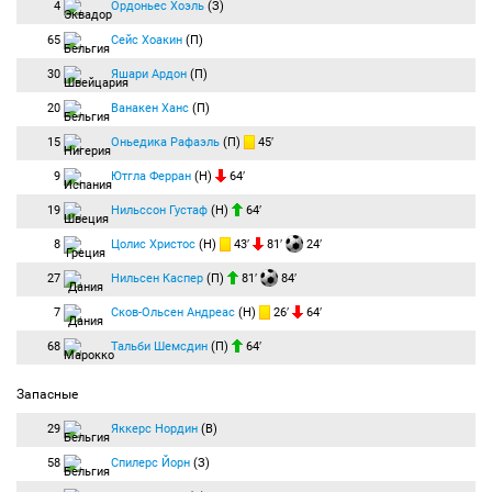
4
Ордоньес Хоэль
(З)
65
Сейс Хоакин
(П)
30
Яшари Ардон
(П)
20
Ванакен Ханс
(П)
15
Оньедика Рафаэль
(П)
45′
9
Ютгла Ферран
(Н)
64′
19
Нильссон Густаф
(Н)
64′
8
Цолис Христос
(Н)
43′
81′
24′
27
Нильсен Каспер
(П)
81′
84′
7
Сков-Ольсен Андреас
(Н)
26′
64′
68
Тальби Шемсдин
(П)
64′
Запасные
29
Яккерс Нордин
(В)
58
Спилерс Йорн
(З)