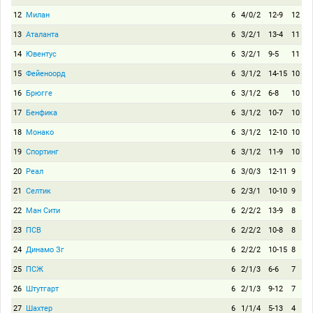
12
Милан
6
4/0/2
12-9
12
13
Аталанта
6
3/2/1
13-4
11
14
Ювентус
6
3/2/1
9-5
11
15
Фейеноорд
6
3/1/2
14-15
10
16
Брюгге
6
3/1/2
6-8
10
17
Бенфика
6
3/1/2
10-7
10
18
Монако
6
3/1/2
12-10
10
19
Спортинг
6
3/1/2
11-9
10
20
Реал
6
3/0/3
12-11
9
21
Селтик
6
2/3/1
10-10
9
22
Ман Сити
6
2/2/2
13-9
8
23
ПСВ
6
2/2/2
10-8
8
24
Динамо Зг
6
2/2/2
10-15
8
25
ПСЖ
6
2/1/3
6-6
7
26
Штутгарт
6
2/1/3
9-12
7
27
Шахтер
6
1/1/4
5-13
4