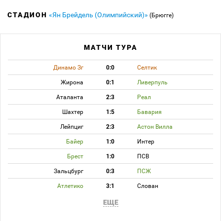
СТАДИОН
«Ян Брейдель (Олимпийский)»
(Брюгге)
МАТЧИ ТУРА
Динамо Зг
0:0
Селтик
Жирона
0:1
Ливерпуль
Аталанта
2:3
Реал
Шахтер
1:5
Бавария
Лейпциг
2:3
Астон Вилла
Байер
1:0
Интер
Брест
1:0
ПСВ
Зальцбург
0:3
ПСЖ
Атлетико
3:1
Слован
ЕЩЕ