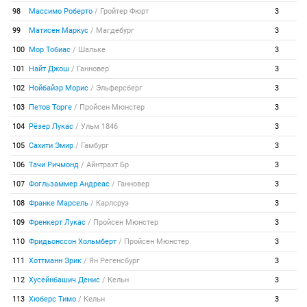
98
Массимо Роберто
/
Гройтер Фюрт
3
99
Матисен Маркус
/
Магдебург
3
100
Мор Тобиас
/
Шальке
3
101
Найт Джош
/
Ганновер
3
102
Нойбайэр Морис
/
Эльферсберг
3
103
Петов Торге
/
Пройсен Мюнстер
3
104
Рёзер Лукас
/
Ульм 1846
3
105
Сахити Эмир
/
Гамбург
3
106
Тачи Ричмонд
/
Айнтрахт Бр
3
107
Фогльзаммер Андреас
/
Ганновер
3
108
Франке Марсель
/
Карлсруэ
3
109
Френкерт Лукас
/
Пройсен Мюнстер
3
110
Фридьонссон Хольмберт
/
Пройсен Мюнстер
3
111
Хоттманн Эрик
/
Ян Регенсбург
3
112
Хусейнбашич Денис
/
Кельн
3
113
Хюберс Тимо
/
Кельн
3