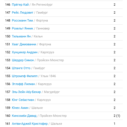
146
Прёгер Кай
/
Ян Регенсбург
2
147
Рейс Людовит
/
Гамбург
2
148
Россманн Тим
/
Фортуна
2
149
Рохельт Янник
/
Ганновер
2
150
Тильманн Ян
/
Кельн
2
151
Хааг Джиованни
/
Фортуна
2
152
Хунцикер Андрин
/
Карлсруэ
2
153
Шердер Симон
/
Пройсен Мюнстер
2
154
Штанге Отто
/
Гамбург
2
155
Штромпф Филипп
/
Ульм 1846
2
156
Эглофф Лилиан
/
Карлсруэ
2
157
Эль-Зейн Абу-Бекир
/
Магдебург
2
158
Юнг Себастиан
/
Карлсруэ
2
159
Юнес Амин
/
Шальке
2
160
Кинсомби Давид
/
Пройсен Мюнстер
2 (1)
161
Антви-Аджей Кристофер
/
Шальке
1