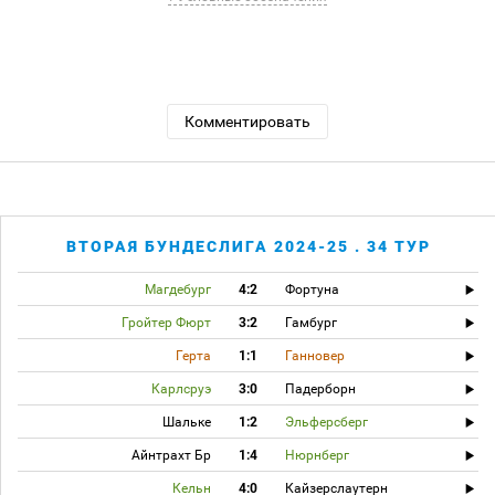
Комментировать
ВТОРАЯ БУНДЕСЛИГА 2024-25 . 34 ТУР
Магдебург
4:2
Фортуна
Гройтер Фюрт
3:2
Гамбург
Герта
1:1
Ганновер
Карлсруэ
3:0
Падерборн
Шальке
1:2
Эльферсберг
Айнтрахт Бр
1:4
Нюрнберг
Кельн
4:0
Кайзерслаутерн