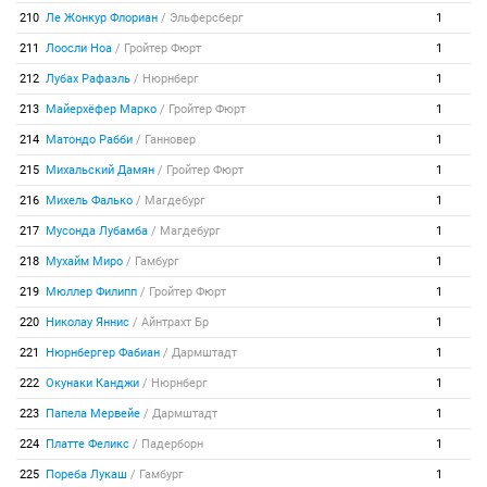
210
Ле Жонкур Флориан
/
Эльферсберг
1
211
Лоосли Ноа
/
Гройтер Фюрт
1
212
Лубах Рафаэль
/
Нюрнберг
1
213
Майерхёфер Марко
/
Гройтер Фюрт
1
214
Матондо Рабби
/
Ганновер
1
215
Михальский Дамян
/
Гройтер Фюрт
1
216
Михель Фалько
/
Магдебург
1
217
Мусонда Лубамба
/
Магдебург
1
218
Мухайм Миро
/
Гамбург
1
219
Мюллер Филипп
/
Гройтер Фюрт
1
220
Николау Яннис
/
Айнтрахт Бр
1
221
Нюрнбергер Фабиан
/
Дармштадт
1
222
Окунаки Канджи
/
Нюрнберг
1
223
Папела Мервейе
/
Дармштадт
1
224
Платте Феликс
/
Падерборн
1
225
Пореба Лукаш
/
Гамбург
1