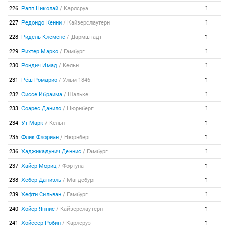
226
Рапп Николай
/
Карлсруэ
1
227
Редондо Кенни
/
Кайзерслаутерн
1
228
Ридель Клеменс
/
Дармштадт
1
229
Рихтер Марко
/
Гамбург
1
230
Рондич Имад
/
Кельн
1
231
Рёш Ромарио
/
Ульм 1846
1
232
Сиссе Ибраима
/
Шальке
1
233
Соарес Данило
/
Нюрнберг
1
234
Ут Марк
/
Кельн
1
235
Флик Флориан
/
Нюрнберг
1
236
Хаджикадунич Деннис
/
Гамбург
1
237
Хайер Мориц
/
Фортуна
1
238
Хебер Даниэль
/
Магдебург
1
239
Хефти Сильван
/
Гамбург
1
240
Хойер Яннис
/
Кайзерслаутерн
1
241
Хойссер Робин
/
Карлсруэ
1