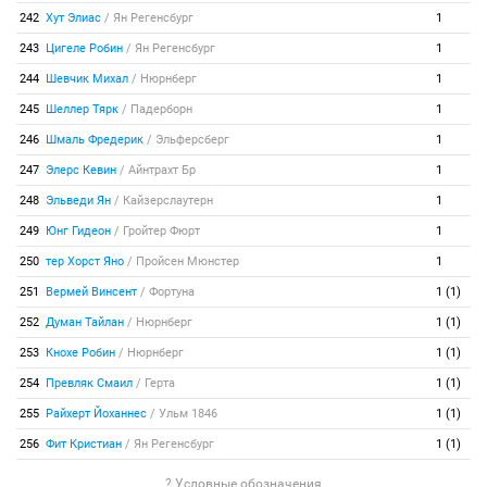
242
Хут Элиас
/
Ян Регенсбург
1
243
Цигеле Робин
/
Ян Регенсбург
1
244
Шевчик Михал
/
Нюрнберг
1
245
Шеллер Тярк
/
Падерборн
1
246
Шмаль Фредерик
/
Эльферсберг
1
247
Элерс Кевин
/
Айнтрахт Бр
1
248
Эльведи Ян
/
Кайзерслаутерн
1
249
Юнг Гидеон
/
Гройтер Фюрт
1
250
тер Хорст Яно
/
Пройсен Мюнстер
1
251
Вермей Винсент
/
Фортуна
1 (1)
252
Думан Тайлан
/
Нюрнберг
1 (1)
253
Кнохе Робин
/
Нюрнберг
1 (1)
254
Превляк Смаил
/
Герта
1 (1)
255
Райхерт Йоханнес
/
Ульм 1846
1 (1)
256
Фит Кристиан
/
Ян Регенсбург
1 (1)
? Условные обозначения