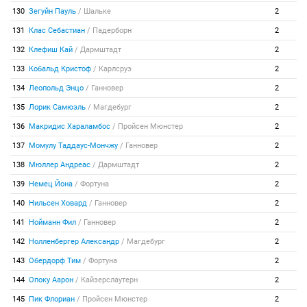
130
Зегуйн Пауль
/
Шальке
2
131
Клас Себастиан
/
Падерборн
2
132
Клефиш Кай
/
Дармштадт
2
133
Кобальд Кристоф
/
Карлсруэ
2
134
Леопольд Энцо
/
Ганновер
2
135
Лорик Самюэль
/
Магдебург
2
136
Макридис Хараламбос
/
Пройсен Мюнстер
2
137
Момулу Таддаус-Мончжу
/
Ганновер
2
138
Мюллер Андреас
/
Дармштадт
2
139
Немец Йона
/
Фортуна
2
140
Нильсен Ховард
/
Ганновер
2
141
Нойманн Фил
/
Ганновер
2
142
Нолленбергер Александр
/
Магдебург
2
143
Обердорф Тим
/
Фортуна
2
144
Опоку Аарон
/
Кайзерслаутерн
2
145
Пик Флориан
/
Пройсен Мюнстер
2