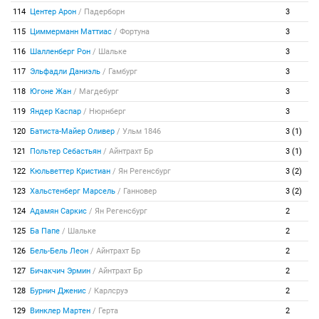
114
Центер Арон
/
Падерборн
3
115
Циммерманн Маттиас
/
Фортуна
3
116
Шалленберг Рон
/
Шальке
3
117
Эльфадли Даниэль
/
Гамбург
3
118
Югоне Жан
/
Магдебург
3
119
Яндер Каспар
/
Нюрнберг
3
120
Батиста-Майер Оливер
/
Ульм 1846
3 (1)
121
Польтер Себастьян
/
Айнтрахт Бр
3 (1)
122
Кюльветтер Кристиан
/
Ян Регенсбург
3 (2)
123
Хальстенберг Марсель
/
Ганновер
3 (2)
124
Адамян Саркис
/
Ян Регенсбург
2
125
Ба Папе
/
Шальке
2
126
Бель-Бель Леон
/
Айнтрахт Бр
2
127
Бичакчич Эрмин
/
Айнтрахт Бр
2
128
Бурнич Дженис
/
Карлсруэ
2
129
Винклер Мартен
/
Герта
2