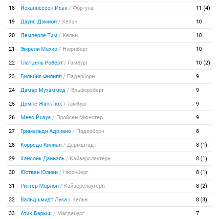
18
Йоханнессон Исак
/
Фортуна
11 (4)
19
Даунс Дэмион
/
Кельн
10
20
Лемперле Тим
/
Кельн
10
21
Эмрели Махир
/
Нюрнберг
10
22
Глатцель Роберт
/
Гамбург
10 (2)
23
Бильбия Филипп
/
Падерборн
9
24
Дамар Мухаммед
/
Эльферсберг
9
25
Домпе Жан-Люк
/
Гамбург
9
26
Меес Йозуа
/
Пройсен Мюнстер
9
27
Гримальди Адриано
/
Падерборн
8
28
Корредо Килиан
/
Дармштадт
8 (1)
29
Ханслик Даниэль
/
Кайзерслаутерн
8 (1)
30
Юстван Юлиан
/
Нюрнберг
8 (1)
31
Риттер Марлон
/
Кайзерслаутерн
8 (2)
32
Вальдшмидт Лука
/
Кельн
8 (3)
33
Атик Барыш
/
Магдебург
7