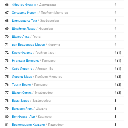
66
Фёрстер Филипп
/
Дармштадт
4
67
Хендрикс Йоррит
/
Пройсен Мюнстер
4
68
Циммершид Том
/
Эльферсберг
4
69
Шлаймер Лукас
/
Нюрнберг
4
70
Шулер Лука
/
Герта
4
71
ван Бредероде Мирон
/
Фортуна
4
72
Клаус Феликс
/
Гройтер Фюрт
4 (1)
73
Нганкам Джессик
/
Ганновер
4 (1)
74
Сабо Левенте
/
Айнтрахт Бр
4 (1)
75
Лоренц Марк
/
Пройсен Мюнстер
4 (3)
76
Томяк Борис
/
Ганновер
4 (3)
77
Шахин Семих
/
Эльферсберг
4 (3)
78
Баум Элиас
/
Эльферсберг
3
79
Бахманн Яник
/
Шальке
3
80
Бен Фархат Луи
/
Карлсруэ
3
81
Бракельманн Кальвин
/
Падерборн
3