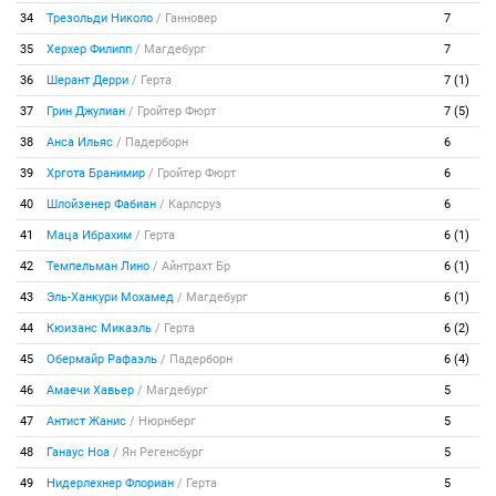
34
Трезольди Николо
/
Ганновер
7
35
Херхер Филипп
/
Магдебург
7
36
Шерант Дерри
/
Герта
7 (1)
37
Грин Джулиан
/
Гройтер Фюрт
7 (5)
38
Анса Ильяс
/
Падерборн
6
39
Хргота Бранимир
/
Гройтер Фюрт
6
40
Шлойзенер Фабиан
/
Карлсруэ
6
41
Маца Ибрахим
/
Герта
6 (1)
42
Темпельман Лино
/
Айнтрахт Бр
6 (1)
43
Эль-Ханкури Мохамед
/
Магдебург
6 (1)
44
Кюизанс Микаэль
/
Герта
6 (2)
45
Обермайр Рафаэль
/
Падерборн
6 (4)
46
Амаечи Хавьер
/
Магдебург
5
47
Антист Жанис
/
Нюрнберг
5
48
Ганаус Ноа
/
Ян Регенсбург
5
49
Нидерлехнер Флориан
/
Герта
5