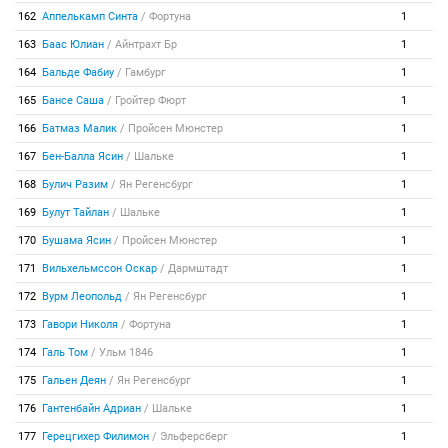
162
Аппелькамп Синта
/
Фортуна
1
163
Баас Юлиан
/
Айнтрахт Бр
1
164
Бальде Фабиу
/
Гамбург
1
165
Бансе Саша
/
Гройтер Фюрт
1
166
Батмаз Малик
/
Пройсен Мюнстер
1
167
Бен-Балла Ясин
/
Шальке
1
168
Булич Разим
/
Ян Регенсбург
1
169
Булут Тайлан
/
Шальке
1
170
Бушама Ясин
/
Пройсен Мюнстер
1
171
Вильхельмссон Оскар
/
Дармштадт
1
172
Вурм Леопольд
/
Ян Регенсбург
1
173
Гавори Николя
/
Фортуна
1
174
Галь Том
/
Ульм 1846
1
175
Гальен Деян
/
Ян Регенсбург
1
176
Гантенбайн Адриан
/
Шальке
1
177
Герецгихер Филимон
/
Эльферсберг
1