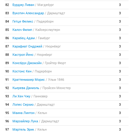
82
Бурджу Ливан
/
Магдебург
3
83
Вукотич Александар
/
Дармштадт
3
84
Гетце Феликс
/
Падерборн
3
85
Калоч Филип
/
Кайзерслаутерн
3
86
Карабец Адам
/
Гамбург
3
87
Карафиат Ондржей
/
Нюрнберг
3
88
Кастроп Йенс
/
Нюрнберг
3
89
Консбрух Джомэйн
/
Гройтер Фюрт
3
90
Костонс Кен
/
Падерборн
3
91
Краттенмахер Морис
/
Ульм 1846
3
92
Кьерева Даниэль
/
Пройсен Мюнстер
3
93
Ли Хен Чжу
/
Ганновер
3
94
Лопес Серхио
/
Дармштадт
3
95
Маина Линтон
/
Кельн
3
96
Марзайлер Лука
/
Дармштадт
3
97
Мартель Эрик
/
Кельн
3