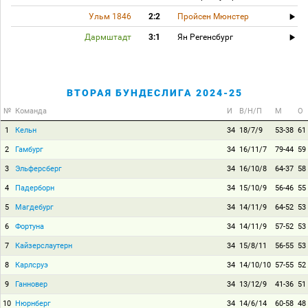
Ульм 1846
2:2
Пройсен Мюнстер
Дармштадт
3:1
Ян Регенсбург
ВТОРАЯ БУНДЕСЛИГА 2024-25
№
Команда
И
В/Н/П
М
О
1
Кельн
34
18/7/9
53-38
61
2
Гамбург
34
16/11/7
79-44
59
3
Эльферсберг
34
16/10/8
64-37
58
4
Падерборн
34
15/10/9
56-46
55
5
Магдебург
34
14/11/9
64-52
53
6
Фортуна
34
14/11/9
57-52
53
7
Кайзерслаутерн
34
15/8/11
56-55
53
8
Карлсруэ
34
14/10/10
57-55
52
9
Ганновер
34
13/12/9
41-36
51
10
Нюрнберг
34
14/6/14
60-58
48