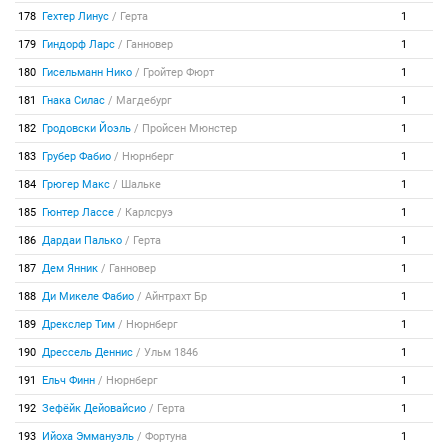
178
Гехтер Линус
/
Герта
1
179
Гиндорф Ларс
/
Ганновер
1
180
Гисельманн Нико
/
Гройтер Фюрт
1
181
Гнака Силас
/
Магдебург
1
182
Гродовски Йоэль
/
Пройсен Мюнстер
1
183
Грубер Фабио
/
Нюрнберг
1
184
Грюгер Макс
/
Шальке
1
185
Гюнтер Лассе
/
Карлсруэ
1
186
Дардаи Палько
/
Герта
1
187
Дем Янник
/
Ганновер
1
188
Ди Микеле Фабио
/
Айнтрахт Бр
1
189
Дрекслер Тим
/
Нюрнберг
1
190
Дрессель Деннис
/
Ульм 1846
1
191
Ельч Финн
/
Нюрнберг
1
192
Зефёйк Дейовайсио
/
Герта
1
193
Ийоха Эммануэль
/
Фортуна
1