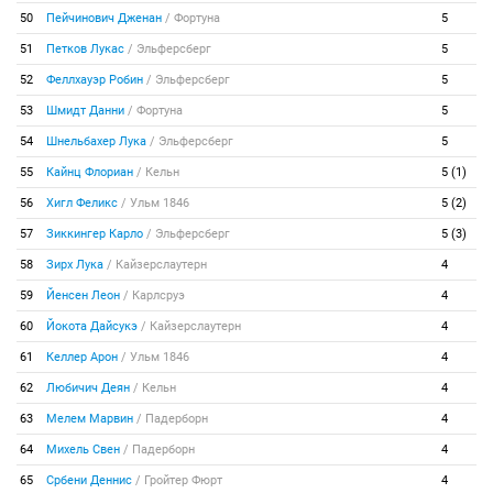
50
Пейчинович Дженан
/
Фортуна
5
51
Петков Лукас
/
Эльферсберг
5
52
Феллхауэр Робин
/
Эльферсберг
5
53
Шмидт Данни
/
Фортуна
5
54
Шнельбахер Лука
/
Эльферсберг
5
55
Кайнц Флориан
/
Кельн
5 (1)
56
Хигл Феликс
/
Ульм 1846
5 (2)
57
Зиккингер Карло
/
Эльферсберг
5 (3)
58
Зирх Лука
/
Кайзерслаутерн
4
59
Йенсен Леон
/
Карлсруэ
4
60
Йокота Дайсукэ
/
Кайзерслаутерн
4
61
Келлер Арон
/
Ульм 1846
4
62
Любичич Деян
/
Кельн
4
63
Мелем Марвин
/
Падерборн
4
64
Михель Свен
/
Падерборн
4
65
Србени Деннис
/
Гройтер Фюрт
4