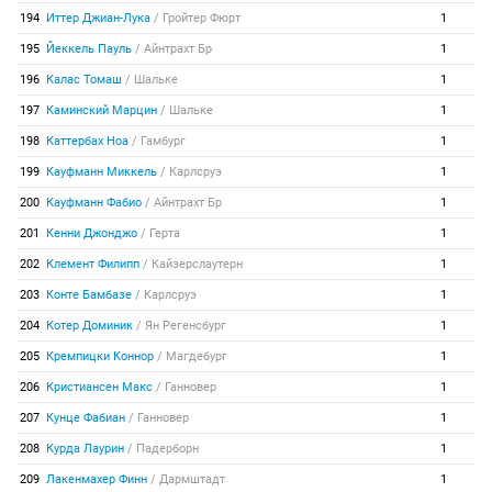
194
Иттер Джиан-Лука
/
Гройтер Фюрт
1
195
Йеккель Пауль
/
Айнтрахт Бр
1
196
Калас Томаш
/
Шальке
1
197
Каминский Марцин
/
Шальке
1
198
Каттербах Ноа
/
Гамбург
1
199
Кауфманн Миккель
/
Карлсруэ
1
200
Кауфманн Фабио
/
Айнтрахт Бр
1
201
Кенни Джонджо
/
Герта
1
202
Клемент Филипп
/
Кайзерслаутерн
1
203
Конте Бамбазе
/
Карлсруэ
1
204
Котер Доминик
/
Ян Регенсбург
1
205
Кремпицки Коннор
/
Магдебург
1
206
Кристиансен Макс
/
Ганновер
1
207
Кунце Фабиан
/
Ганновер
1
208
Курда Лаурин
/
Падерборн
1
209
Лакенмахер Финн
/
Дармштадт
1