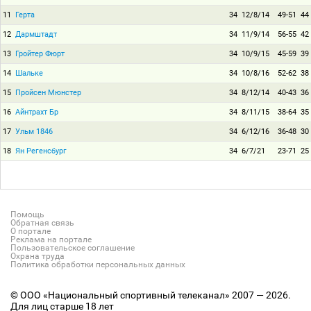
11
Герта
34
12/8/14
49-51
44
12
Дармштадт
34
11/9/14
56-55
42
13
Гройтер Фюрт
34
10/9/15
45-59
39
14
Шальке
34
10/8/16
52-62
38
15
Пройсен Мюнстер
34
8/12/14
40-43
36
16
Айнтрахт Бр
34
8/11/15
38-64
35
17
Ульм 1846
34
6/12/16
36-48
30
18
Ян Регенсбург
34
6/7/21
23-71
25
Помощь
Обратная связь
О портале
Реклама на портале
Пользовательское соглашение
Охрана труда
Политика обработки персональных данных
© ООО «Национальный спортивный телеканал» 2007 — 2026.
Для лиц старше 18 лет