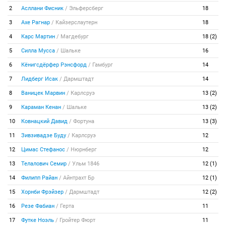
2
Асллани Фисник
/
Эльферсберг
18
3
Ахе Рагнар
/
Кайзерслаутерн
18
4
Карс Мартин
/
Магдебург
18 (2)
5
Силла Мусса
/
Шальке
16
6
Кёнигсдёрфер Рэнсфорд
/
Гамбург
14
7
Лидберг Исак
/
Дармштадт
14
8
Ваницек Марвин
/
Карлсруэ
13 (2)
9
Караман Кенан
/
Шальке
13 (2)
10
Ковнацкий Давид
/
Фортуна
13 (3)
11
Зивзивадзе Буду
/
Карлсруэ
12
12
Цимас Стефанос
/
Нюрнберг
12
13
Телалович Семир
/
Ульм 1846
12 (1)
14
Филипп Райан
/
Айнтрахт Бр
12 (1)
15
Хорнби Фрэйзер
/
Дармштадт
12 (2)
16
Резе Фабиан
/
Герта
11
17
Футке Ноэль
/
Гройтер Фюрт
11