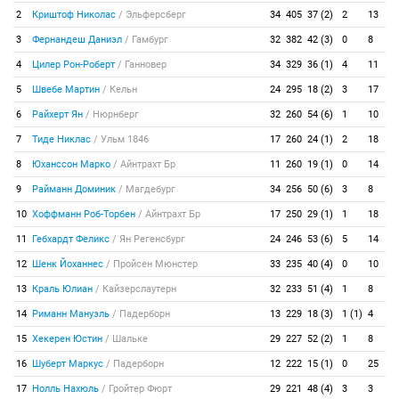
2
Криштоф Николас
/
Эльферсберг
34
405
37 (2)
2
13
3
Фернандеш Даниэл
/
Гамбург
32
382
42 (3)
0
8
4
Цилер Рон-Роберт
/
Ганновер
34
329
36 (1)
4
11
5
Швебе Мартин
/
Кельн
24
295
18 (2)
3
17
6
Райхерт Ян
/
Нюрнберг
32
260
54 (6)
1
10
7
Тиде Никлас
/
Ульм 1846
17
260
24 (1)
2
18
8
Юханссон Марко
/
Айнтрахт Бр
11
260
19 (1)
0
14
9
Райманн Доминик
/
Магдебург
34
256
50 (6)
3
8
10
Хоффманн Роб-Торбен
/
Айнтрахт Бр
17
250
29 (1)
1
18
11
Гебхардт Феликс
/
Ян Регенсбург
24
246
53 (6)
5
14
12
Шенк Йоханнес
/
Пройсен Мюнстер
33
235
40 (4)
0
10
13
Краль Юлиан
/
Кайзерслаутерн
32
233
51 (4)
1
8
14
Риманн Мануэль
/
Падерборн
13
229
18 (3)
1 (1)
4
15
Хекерен Юстин
/
Шальке
29
227
52 (2)
1
8
16
Шуберт Маркус
/
Падерборн
12
222
15 (1)
0
25
17
Нолль Нахюль
/
Гройтер Фюрт
29
221
48 (4)
3
3