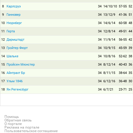
8
Карлсруэ
34
14/10/10
57-55
52
9
Ганновер
34
13/12/9
41-36
51
10
Нюрнберг
34
14/6/14
60-58
48
11
Герта
34
12/8/14
49-51
44
12
Дармштадт
34
11/9/14
56-55
42
13
Гройтер Фюрт
34
10/9/15
45-59
39
14
Шальке
34
10/8/16
52-62
38
15
Пройсен Мюнстер
34
8/12/14
40-43
36
16
Айнтрахт Бр
34
8/11/15
38-64
35
17
Ульм 1846
34
6/12/16
36-48
30
18
Ян Регенсбург
34
6/7/21
23-71
25
Помощь
Обратная связь
О портале
Реклама на портале
Пользовательское соглашение