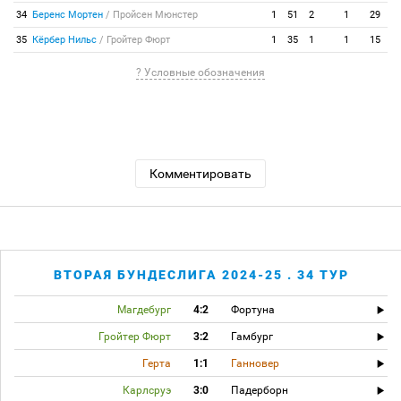
34
Беренс Мортен
/
Пройсен Мюнстер
1
51
2
1
29
35
Кёрбер Нильс
/
Гройтер Фюрт
1
35
1
1
15
? Условные обозначения
Комментировать
ВТОРАЯ БУНДЕСЛИГА 2024-25 . 34 ТУР
Магдебург
4:2
Фортуна
Гройтер Фюрт
3:2
Гамбург
Герта
1:1
Ганновер
Карлсруэ
3:0
Падерборн