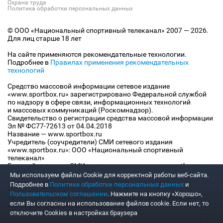
Охрана труда
Политика обработки персональных данных
© ООО «Национальный спортивный телеканал» 2007 — 2026.
Для лиц старше 18 лет
На сайте применяются рекомендательные технологии.
Подробнее в
Правилах применения рекомендательных
технологий
Средство массовой информации сетевое издание
«www.sportbox.ru» зарегистрировано Федеральной службой
по надзору в сфере связи, информационных технологий
и массовых коммуникаций (Роскомнадзор).
Свидетельство о регистрации средства массовой информации
Эл № ФС77-72613 от 04.04.2018
Название — www.sportbox.ru
Учредитель (соучредители) СМИ сетевого издания
«www.sportbox.ru»: ООО «Национальный спортивный
телеканал»
Главный редактор СМИ сетевого издания «www.sportbox.ru»:
Конов В.А.
Мы используем файлы Сookie для корректной работы веб-сайта.
Номер телефона редакции СМИ сетевого издания
Подробнее в
Политике обработки персональных данных
и
«www.sportbox.ru»: +7 (495) 653 8419
Пользовательском соглашении
. Нажмите на кнопку «Хорошо»,
Адрес электронной почты редакции СМИ сетевого издания
если Вы согласны на использование файлов cookie. Если нет, то
«www.sportbox.ru»: editor@sportbox.ru
отключите Cookies в настройках браузера