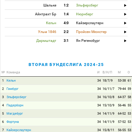
Шальке
1:2
Эльферсберг
Айнтрахт Бр
1:4
Нюрнберг
Кельн
4:0
Кайзерслаутерн
Ульм 1846
2:2
Пройсен Мюнстер
Дармштадт
3:1
Ян Регенсбург
ВТОРАЯ БУНДЕСЛИГА 2024-25
№
Команда
И
В/Н/П
М
О
1
Кельн
34
18/7/9
53-38
61
2
Гамбург
34
16/11/7
79-44
59
3
Эльферсберг
34
16/10/8
64-37
58
4
Падерборн
34
15/10/9
56-46
55
5
Магдебург
34
14/11/9
64-52
53
6
Фортуна
34
14/11/9
57-52
53
7
Кайзерслаутерн
34
15/8/11
56-55
53