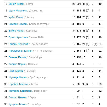
18
Эрнст Тьярк
/
Герта
28
201
41 (5)
2
10
19
Шуэн Марсель
/
Дармштадт
34
185
55 (2)
2
4
20
Урбиг Йонас
/
Кельн
10
184
20 (1)
0
11
21
Симони Симон
/
Кайзерслаутерн
3
180
0
0
17
22
Вайсс Макс
/
Карлсруэ
34
178
55 (9)
3
8
23
Ортаг Кристиан
/
Ульм 1846
19
175
24 (3)
2
10
24
Грилль Леннарт
/
Гройтер Фюрт
12
166
21 (1)
0 (1)
24
25
Поллерсбек Юлиан
/
Ян Регенсбург
10
151
18 (1)
1
22
26
Бевинк Пелле
/
Падерборн
10
150
13
0
10
27
Кариус Лорис
/
Шальке
4
141
5
0
6
28
Рааб Матео
/
Гамбург
2
120
2
0
14
29
Шульце Мориц
/
Гройтер Фюрт
3
91
6
0
3
30
Герсбек Мариус
/
Герта
5
90
9 (1)
0
23
31
Матениа Кристиан
/
Нюрнберг
1
90
1
2
32
32
Смарш Деннис
/
Герта
1
81
1
0
2
33
Кукучка Михал
/
Нюрнберг
1
67
2
0
1