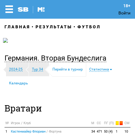
Войти
ГЛАВНАЯ
РЕЗУЛЬТАТЫ
ФУТБОЛ
Германия. Вторая Бундеслига
2024-25
Тур 34
Перейти в турнир
Статистика
Календарь
Вратари
№
Игрок / Клуб
М
СС
ПГ (П)
СМ
1
Кастенмайер Флориан
/
Фортуна
34
471
50 (4)
1
10