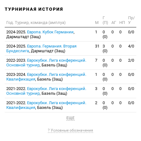
ТУРНИРНАЯ ИСТОРИЯ
Г
Пр/
Год. Турнир, команда (амплуа)
М
(П)
АГ
НП
У
2024-2025.
Европа. Кубок Германии
,
1
0
0
0
0/0
Дармштадт (Защ)
(0)
2024-2025.
Европа. Германия. Вторая
31
3
0
0
4/0
Бундеслига
, Дармштадт (Защ)
(0)
2022-2023.
Еврокубки. Лига конференций.
7
0
0
0
2/0
Основной турнир
, Базель (Защ)
(0)
2023-2024.
Еврокубки. Лига конференций.
1
0
0
0
0/0
Квалификация
, Базель (Защ)
(0)
2021-2022.
Еврокубки. Лига конференций.
3
0
0
0
0/0
Основной турнир
, Базель (Защ)
(0)
2021-2022.
Еврокубки. Лига конференций.
2
0
0
0
0/0
Квалификация
, Базель (Защ)
(0)
ЕЩЕ
? Условные обозначения