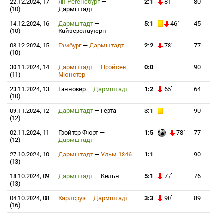
22.12.2024, 17
Ян Регенсбург
—
2:1
81`
80
(10)
Дармштадт
14.12.2024, 16
Дармштадт
—
5:1
46`
45
(10)
Кайзерслаутерн
08.12.2024, 15
Гамбург
—
Дармштадт
2:2
78`
77
(10)
30.11.2024, 14
Дармштадт
—
Пройсен
0:0
90
(11)
Мюнстер
23.11.2024, 13
Ганновер
—
Дармштадт
1:2
65`
64
(10)
09.11.2024, 12
Дармштадт
—
Герта
3:1
90
(12)
02.11.2024, 11
Гройтер Фюрт
—
1:5
78`
77
(12)
Дармштадт
27.10.2024, 10
Дармштадт
—
Ульм 1846
1:1
90
(13)
18.10.2024, 09
Дармштадт
—
Кельн
5:1
77`
76
(13)
04.10.2024, 08
Карлсруэ
—
Дармштадт
3:3
90`
89
(16)