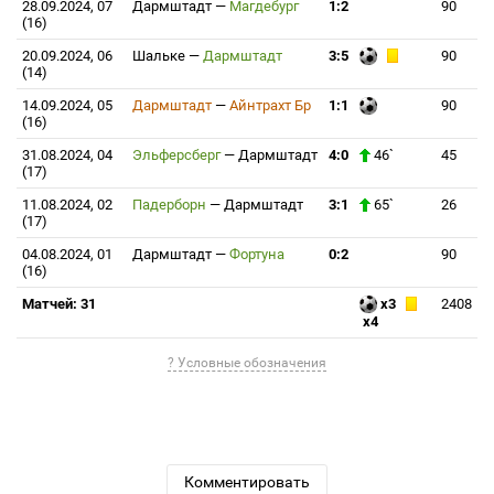
28.09.2024, 07
Дармштадт
—
Магдебург
1:2
90
(16)
20.09.2024, 06
Шальке
—
Дармштадт
3:5
90
(14)
14.09.2024, 05
Дармштадт
—
Айнтрахт Бр
1:1
90
(16)
31.08.2024, 04
Эльферсберг
—
Дармштадт
4:0
46`
45
(17)
11.08.2024, 02
Падерборн
—
Дармштадт
3:1
65`
26
(17)
04.08.2024, 01
Дармштадт
—
Фортуна
0:2
90
(16)
Матчей: 31
x3
2408
x4
? Условные обозначения
Комментировать