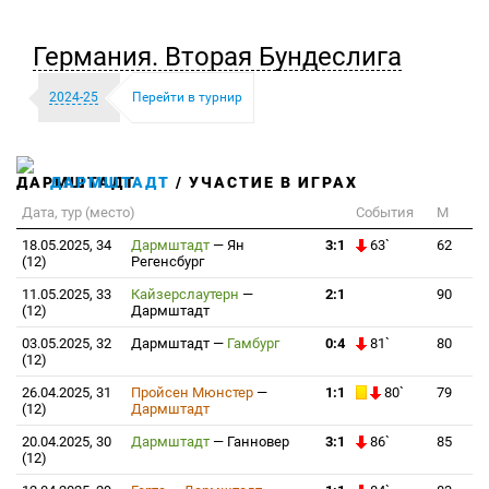
Германия. Вторая Бундеслига
2024-25
Перейти в турнир
ДАРМШТАДТ
/ УЧАСТИЕ В ИГРАХ
Дата, тур (место)
События
М
18.05.2025, 34
Дармштадт
—
Ян
3:1
63`
62
(12)
Регенсбург
11.05.2025, 33
Кайзерслаутерн
—
2:1
90
(12)
Дармштадт
03.05.2025, 32
Дармштадт
—
Гамбург
0:4
81`
80
(12)
26.04.2025, 31
Пройсен Мюнстер
—
1:1
80`
79
(12)
Дармштадт
20.04.2025, 30
Дармштадт
—
Ганновер
3:1
86`
85
(12)