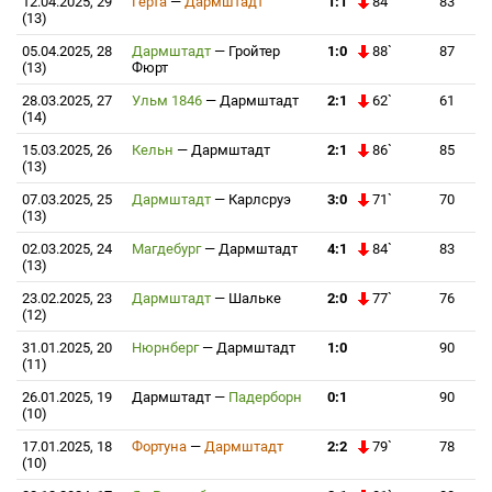
12.04.2025, 29
Герта
—
Дармштадт
1:1
84`
83
(13)
05.04.2025, 28
Дармштадт
—
Гройтер
1:0
88`
87
(13)
Фюрт
28.03.2025, 27
Ульм 1846
—
Дармштадт
2:1
62`
61
(14)
15.03.2025, 26
Кельн
—
Дармштадт
2:1
86`
85
(13)
07.03.2025, 25
Дармштадт
—
Карлсруэ
3:0
71`
70
(13)
02.03.2025, 24
Магдебург
—
Дармштадт
4:1
84`
83
(13)
23.02.2025, 23
Дармштадт
—
Шальке
2:0
77`
76
(12)
31.01.2025, 20
Нюрнберг
—
Дармштадт
1:0
90
(11)
26.01.2025, 19
Дармштадт
—
Падерборн
0:1
90
(10)
17.01.2025, 18
Фортуна
—
Дармштадт
2:2
79`
78
(10)