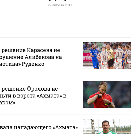
27 августа 2017
 решение Карасева не
рушение Алибекова на
мотива» Руденко
 решение Фролова не
ьти в ворота «Ахмата» в
таком»
овала нападающего «Ахмата»