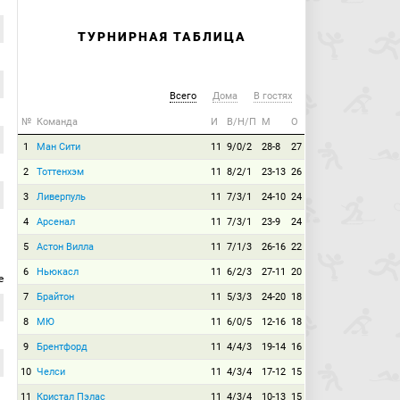
ТУРНИРНАЯ ТАБЛИЦА
Всего
Дома
В гостях
№
Команда
И
В/Н/П
М
О
1
Ман Сити
11
9/0/2
28-8
27
2
Тоттенхэм
11
8/2/1
23-13
26
3
Ливерпуль
11
7/3/1
24-10
24
4
Арсенал
11
7/3/1
23-9
24
5
Астон Вилла
11
7/1/3
26-16
22
6
Ньюкасл
11
6/2/3
27-11
20
е
7
Брайтон
11
5/3/3
24-20
18
8
МЮ
11
6/0/5
12-16
18
9
Брентфорд
11
4/4/3
19-14
16
10
Челси
11
4/3/4
17-12
15
11
Кристал Пэлас
11
4/3/4
10-13
15