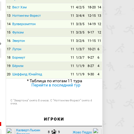
12
Вест Хэм
11
4/2/5
18-20
14
13
Ноттингем Форест
11
3/4/4
12-15
13
14
Вулверхэмптон
11
3/3/5
14-19
12
15
Фулхэм
11
3/3/5
9-17
12
16
Эвертон
11
3/2/6
11-15
11
р
17
Лутон
11
1/3/7
10-21
6
18
Борнмут
11
1/3/7
9-27
6
19
Бёрнли
11
1/1/9
8-27
4
20
Шеффилд Юнайтед
11
1/1/9
9-30
4
* Таблица по итогам 11 тура
Перейти в последний тур
С "Эвертона" снято 8 очков. С "Ноттингем Форест" снято 4
очка.
ИГРОКИ
Калверт-Льюин
8
9
Жоао Педро