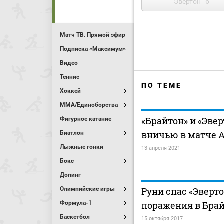
Эвертон
6
Матч ТВ. Прямой эфир
Подписка «Максимум»
Видео
Теннис
ПО ТЕМЕ
Хоккей
MMA/Единоборства
«Брайтон» и «Эве
Фигурное катание
вничью в матче 
Биатлон
Лыжные гонки
13 апреля 2021
Бокс
Допинг
Олимпийские игры
Руни спас «Эверто
Формула-1
поражения в Бра
Баскетбол
15 октября 2017