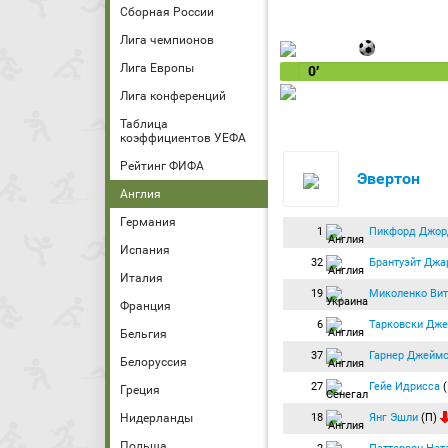
Сборная России
Лига чемпионов
Лига Европы
0′
Лига конференций
Таблица
коэффициентов УЕФА
Рейтинг ФИФА
Эвертон
Англия
Германия
1
Пикфорд Джор
Испания
32
Брантуэйт Джа
Италия
19
Миколенко Вит
Франция
6
Тарковски Дж
Бельгия
37
Гарнер Джейм
Белоруссия
27
Гейе Идрисса
(
Греция
18
Янг Эшли
(П)
Нидерланды
Польша