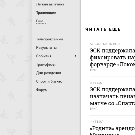
Легкая атлетика
Трансляции
Еще...
ЧИТАТЬ ЕЩЕ
Телепрограмма
АЛЬФА-БАНК РПЛ
Результаты
ЭСК поддержала
фиксировать на
События
форварде «Локо
Трансферы
12:46
Дни рождения
Спорт и бизнес
ФУТБОЛ
ЭСК поддержала
Форум
назначать пенал
матче со «Спар
12:40
ФУТБОЛ
«Родина» аренд