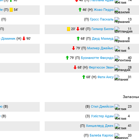
ан
(З)
90′
46′ (П)
Лаллана Адам
14
йе
(П)
54′
46′ (Н)
Жоао Педро
9
к
(П)
(П)
Гросс Паскаль
13
(П)
20′
68′ (П)
Гилмор Билли
11
н Доминик
(Н)
90′
68′ (П)
Дауд Махмуд
8
79′ (П)
Милнер Джеймс
6
79′ (П)
Буонанотте Факундо
40
68′ (Н)
Фергюсон Эван
28
68′ (Н)
Фати Ансу
31
Запасны
рю
(В)
(В)
Стил Джейсон
23
у
(В)
(З)
Уэбстер Адам
4
(П)
Хиншелвуд Джек
41
(П)
Балеба Карлос
20