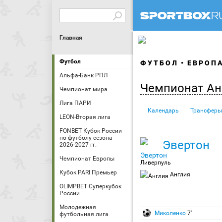
Главная
Футбол
ФУТБОЛ
ЕВРОП
Альфа-Банк РПЛ
Чемпионат Ан
Чемпионат мира
Лига ПАРИ
Календарь
Трансферы
LEON-Вторая лига
FONBET Кубок России
по футболу сезона
Эвертон
2026-2027 гг.
Чемпионат Европы
Ливерпуль
Кубок PARI Премьер
Англия
OLIMPBET Суперкубок
России
Молодежная
Миколенко
7′
футбольная лига