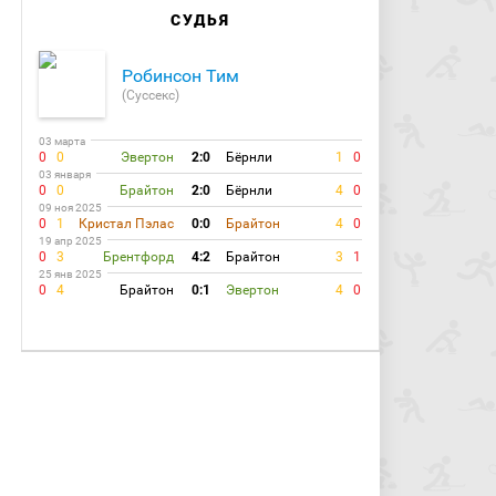
СУДЬЯ
Робинсон Тим
(Суссекс)
03 марта
0
0
Эвертон
2:0
Бёрнли
1
0
03 января
0
0
Брайтон
2:0
Бёрнли
4
0
09 ноя 2025
0
1
Кристал Пэлас
0:0
Брайтон
4
0
19 апр 2025
0
3
Брентфорд
4:2
Брайтон
3
1
25 янв 2025
0
4
Брайтон
0:1
Эвертон
4
0