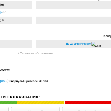
(Н)
еф
(Н)
(Н)
Трене
Де Дзерби Роберто
? Условные обозначения
уссекс)
арк»
(Ливерпуль)
Зрителей: 38683
ОГИ ГОЛОСОВАНИЯ: