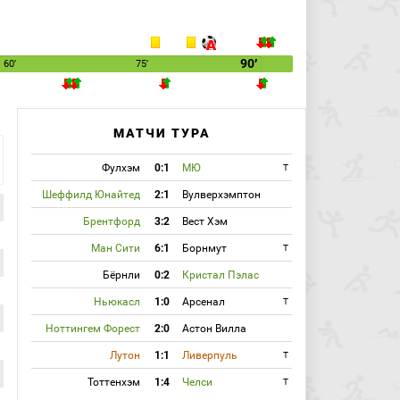
90′
60′
75′
МАТЧИ ТУРА
Фулхэм
0:1
МЮ
T
Шеффилд Юнайтед
2:1
Вулверхэмптон
Брентфорд
3:2
Вест Хэм
Ман Сити
6:1
Борнмут
T
Бёрнли
0:2
Кристал Пэлас
Ньюкасл
1:0
Арсенал
T
Ноттингем Форест
2:0
Астон Вилла
Лутон
1:1
Ливерпуль
T
Тоттенхэм
1:4
Челси
T