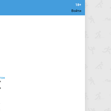
Войти
н