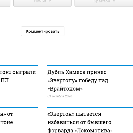
Ничья
5
Брайтон
5
Комментировать
ртон» сыграли
Дубль Хамеса принес
АПЛ
«Эвертону» победу над
«Брайтоном»
03 октября 2020
н» от
«Эвертон» пытается
йтоне
избавиться от бывшего
форварда «Локомотива»