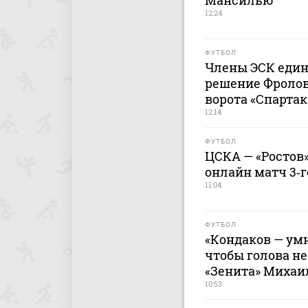
Мансилью
12:24
ФУТБОЛ
Члены ЭСК един
решение Фролов
ворота «Спартак
12:14
ФУТБОЛ
ЦСКА — «Ростов»
онлайн матч 3‑г
11:04
ФУТБОЛ
«Кондаков — ум
чтобы голова не
«Зенита» Михаи
10:53