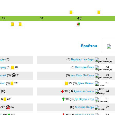
45′
15′
30′
Брайтон
дан
(В)
(В)
Вербрюгген Барт
1
рред
(З)
78′
(З)
Велтман Йоел
34
алий
(З)
7′
(З)
ван Хеке Ян-Поль
29
еймс
(З)
82′
23′ (З)
Данк Льюис
5
с
(П)
90′ (П)
Адингра Симон
24
П)
43′
90′ (З)
Де Пауло Игор
3
90′
84′
(П)
Митома Каору
22