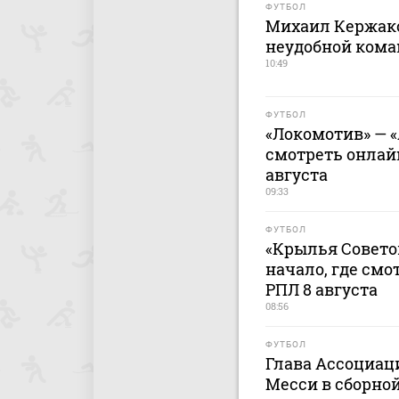
ФУТБОЛ
Михаил Кержако
неудобной кома
10:49
ФУТБОЛ
«Локомотив» — «
смотреть онлайн
августа
09:33
ФУТБОЛ
«Крылья Советов
начало, где смо
РПЛ 8 августа
08:56
ФУТБОЛ
Глава Ассоциац
Месси в сборной