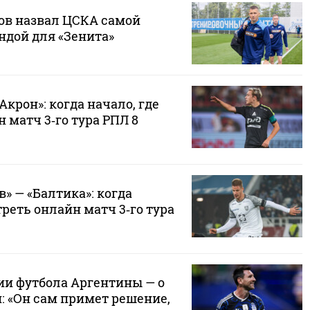
в назвал ЦСКА самой
ндой для «Зенита»
Акрон»: когда начало, где
 матч 3‑го тура РПЛ 8
» — «Балтика»: когда
треть онлайн матч 3‑го тура
ии футбола Аргентины — о
: «Он сам примет решение,