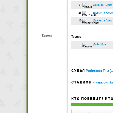
61
Доббин Льюис
28
Шермити Юсс
10
Данжума Арно
Европа
Тренер
Дайч Шон
СУДЬЯ
Робинсон Тим
(С
СТАДИОН
«Гудисон П
КТО ПОБЕДИТ? ИТ