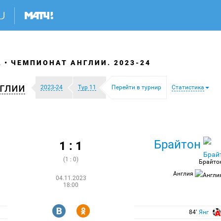
А
ЧЕМПИОНАТ АНГЛИИ. 2023-24
глии
2023-24
Тур 11
Перейти в турнир
Статистика
Брайтон
1 : 1
(1 : 0)
Брайто
Англия
04.11.2023
18:00
R
Y
84′
Янг