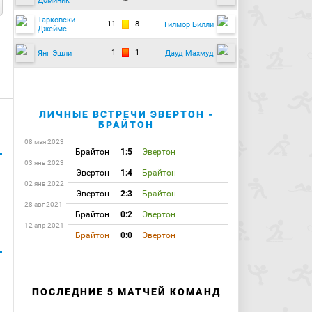
Доминик
Тарковски
11
8
Гилмор Билли
Джеймс
1
1
Янг Эшли
Дауд Махмуд
ЛИЧНЫЕ ВСТРЕЧИ ЭВЕРТОН -
БРАЙТОН
08 мая 2023
Брайтон
1:5
Эвертон
03 янв 2023
Эвертон
1:4
Брайтон
02 янв 2022
Эвертон
2:3
Брайтон
28 авг 2021
Брайтон
0:2
Эвертон
12 апр 2021
Брайтон
0:0
Эвертон
ПОСЛЕДНИЕ 5 МАТЧЕЙ КОМАНД