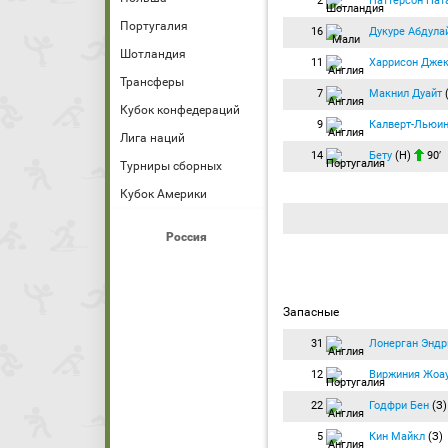
2
Паттерсон Нат
Португалия
16
Дукуре Абдула
Шотландия
11
Харрисон Дже
Трансферы
7
Макнил Дуайт
Кубок конфедераций
9
Калверт-Льюи
Лига наций
14
Бету
(Н)
90′
Турниры сборных
Кубок Америки
Россия
Запасные
31
Лонерган Энд
12
Виржиния Жоа
22
Годфри Бен
(З)
5
Кин Майкл
(З)