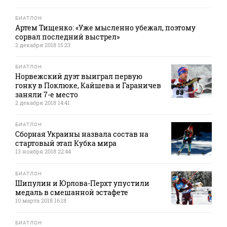
БИАТЛОН
Артем Тищенко: «Уже мысленно убежал, поэтому
сорвал последний выстрел»
2 декабря 2018 15:23
БИАТЛОН
Норвежский дуэт выиграл первую
гонку в Поклюке, Кайшева и Гараничев
заняли 7-е место
2 декабря 2018 14:41
БИАТЛОН
Сборная Украины назвала состав на
стартовый этап Кубка мира
13 ноября 2018 22:44
БИАТЛОН
Шипулин и Юрлова-Перхт упустили
медаль в смешанной эстафете
10 марта 2018 16:18
БИАТЛОН