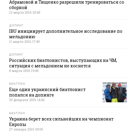
Абрамовой и Тищенко разрешили тренироваться со
сборной
12 марта 2016 20:45
ДОПИНГ
IBU инициирует дополнительное исследование по
мельдонию
11 марта 2016 17:40
ДОПИНГ
Российских биатлонистов, выступающих на ЧМ,
ситуация с мельдонием не коснется
8 марта 2016 19:49
БИАТЛОН
Еще один украинский биатлонист
попался на допинге
25 февраля 2016 14:42
БИАТЛОН
Украина берет всех сильнейших на чемпионат
Европы
27 января 2015 09:05