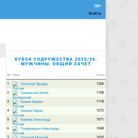
Войти
КУБОК СОДРУЖЕСТВА 2025/26.
МУЖЧИНЫ. ОБЩИЙ ЗАЧЕТ
№
Имя
Очки
1
1206
Латыпов Эдуард
2
1188
Смольский Антон
3
1178
Бажин Кирилл
4
1072
Халили Карим
5
1071
Корнев Александр
6
1048
Поварницын Александр
7
1025
Сидоров Евгений