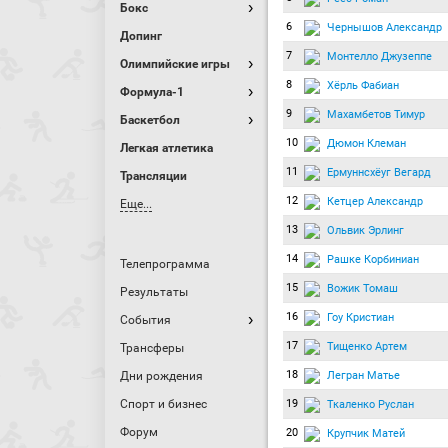
Бокс
6
Чернышов Александр
Допинг
7
Монтелло Джузеппе
Олимпийские игры
8
Хёрль Фабиан
Формула-1
9
Махамбетов Тимур
Баскетбол
10
Дюмон Клеман
Легкая атлетика
11
Ермуннсхёуг Вегард
Трансляции
12
Кетцер Александр
Еще...
13
Ольвик Эрлинг
14
Рашке Корбиниан
Телепрограмма
15
Вожик Томаш
Результаты
16
Гоу Кристиан
События
17
Тищенко Артем
Трансферы
18
Легран Матье
Дни рождения
Спорт и бизнес
19
Ткаленко Руслан
Форум
20
Крупчик Матей