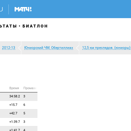
ЬТАТЫ
БИАТЛОН
2012-13
Юниорский ЧМ. Обертиллиах
12,5 км преследов. (юниоры)
Время
Промахи
34:58.2
3
+15.7
6
+42.7
5
+1:39.7
3
+1:41.7
4