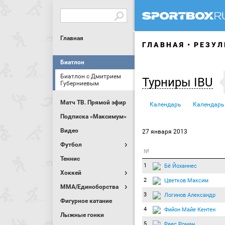
Главная
ГЛАВНАЯ
РЕЗУЛ
Биатлон
Биатлон с Дмитрием
Турниры IBU
Губерниевым
Матч ТВ. Прямой эфир
Календарь
Календарь
Подписка «Максимум»
Видео
27 января 2013
Футбол
№
Теннис
1
Бё Йоханнес
Хоккей
2
Цветков Максим
MMA/Единоборства
3
Логинов Александр
Фигурное катание
4
Фийон Майе Кентен
Лыжные гонки
5
Реес Роман