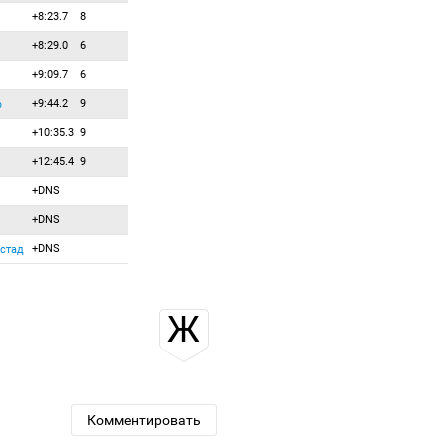
+8:23.7
8
+8:29.0
6
+9:09.7
6
+9:44.2
9
ф
+10:35.3
9
+12:45.4
9
+DNS
+DNS
+DNS
ястад
Ж
Комментировать