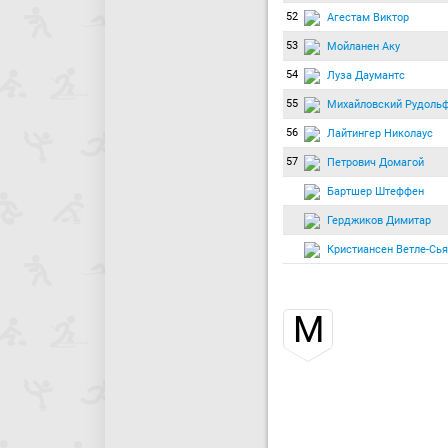
52
Агестам Виктор
53
Мойланен Аку
54
Луза Даумантс
55
Михайловский Рудоль
56
Лайтингер Николаус
57
Петрович Домагой
Бартшер Штеффен
Герджиков Димитар
Кристиансен Ветле-Сь
М