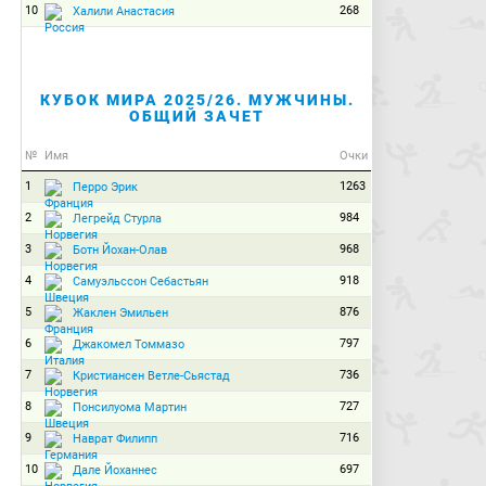
10
268
Халили Анастасия
КУБОК МИРА 2025/26. МУЖЧИНЫ.
ОБЩИЙ ЗАЧЕТ
№
Имя
Очки
1
1263
Перро Эрик
2
984
Легрейд Стурла
3
968
Ботн Йохан-Олав
4
918
Самуэльссон Себастьян
5
876
Жаклен Эмильен
6
797
Джакомел Томмазо
7
736
Кристиансен Ветле-Сьястад
8
727
Понсилуома Мартин
9
716
Наврат Филипп
10
697
Дале Йоханнес