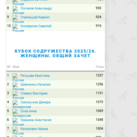
8
935
Логинов Александр
9
924
Стрельцов Кирилл
10
919
Коновалов Савелий
КУБОК СОДРУЖЕСТВА 2025/26.
ЖЕНЩИНЫ. ОБЩИЙ ЗАЧЕТ
№
Имя
Очки
1
1257
Резцова Кристина
2
1256
Шевченко Наталия
3
1151
Сливко Виктория
4
1073
Смольская Динара
5
1069
Сола Анна
6
1048
Гришина Анастасия
7
1004
Казакевич Ирина