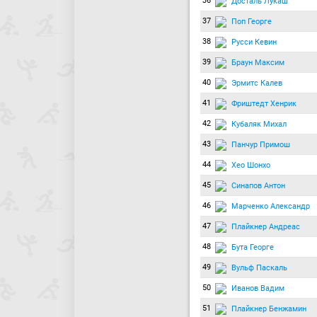
36
Досталь Лукаш
37
Поп Георге
38
Русси Кевин
39
Браун Максим
40
Эрмитс Калев
41
Фриштедт Хенрик
42
Кубаляк Михал
43
Панчур Примош
44
Хео Шонхо
45
Синапов Антон
46
Марченко Александр
47
Плайкнер Андреас
48
Бута Георге
49
Вульф Паскаль
50
Иванов Вадим
51
Плайкнер Бенжамин