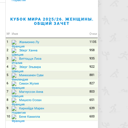
КУБОК МИРА 2025/26. ЖЕНЩИНЫ.
ОБЩИЙ ЗАЧЕТ
№
Имя
Очки
1
1135
Жанмонно Лу
2
958
Эберг Ханна
3
935
Виттоцци Лиза
4
922
Эберг Эльвира
5
881
Минккинен Суви
6
827
Симон Жулия
7
803
Магнуссон Анна
8
651
Мишело Осеан
9
639
Киркейде Марен
10
600
Бене Камилла