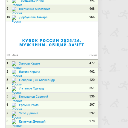
8
992
Терещенко Инна
9
968
Шевченко Анастасия
10
966
Дербушева Тамара
КУБОК РОССИИ 2025/26.
МУЖЧИНЫ. ОБЩИЙ ЗАЧЕТ
№
Имя
Очки
1
477
Халили Карим
2
462
Бажин Кирилл
3
420
Поварницын Александр
4
351
Латыпов Эдуард
5
336
Коновалов Савелий
6
297
Еремин Роман
7
292
Усов Даниил
8
278
Евменов Дмитрий