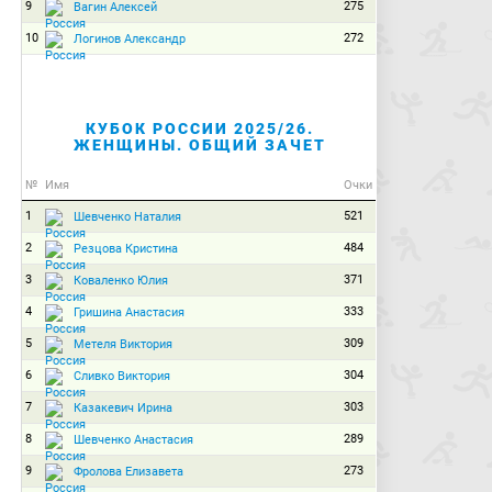
9
275
Вагин Алексей
10
272
Логинов Александр
КУБОК РОССИИ 2025/26.
ЖЕНЩИНЫ. ОБЩИЙ ЗАЧЕТ
№
Имя
Очки
1
521
Шевченко Наталия
2
484
Резцова Кристина
3
371
Коваленко Юлия
4
333
Гришина Анастасия
5
309
Метеля Виктория
6
304
Сливко Виктория
7
303
Казакевич Ирина
8
289
Шевченко Анастасия
9
273
Фролова Елизавета