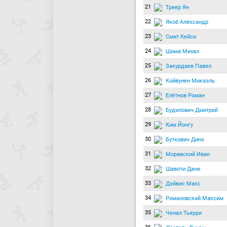
21
Треер Ян
22
Якоб Александр
23
Смит Кейси
24
Шима Михал
25
Закурдаев Павел
26
Койвунен Микаэль
27
Елётнов Роман
28
Будилович Дмитрий
29
Ким Йонгу
30
Буткович Дино
31
Моравский Иван
32
Шавоти Дани
33
Дэйвис Макс
34
Романовский Максим
35
Ченал Тьерри