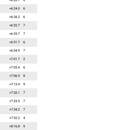
+6:20.7
6
+6:24.0
6
+6:26.2
6
+6:32.7
7
+6:33.7
7
+6:51.7
6
+6:54.9
7
+7:01.7
2
+7:03.4
6
+7:06.9
8
+7:13.4
9
+7:20.1
7
+7:23.5
7
+7:34.2
7
+7:52.2
4
+8:16.8
9