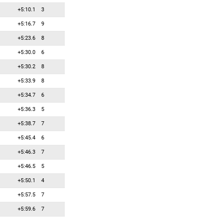
+5:10.1
3
83
0
0
Лопатич Стефан
+5:16.7
9
84
0
0
Майр Штефан
+5:23.6
8
85
0
0
Малышко Дмитрий
+5:30.0
6
86
0
0
Миропольский Владислав
+5:30.2
8
87
0
0
Накаджима Юки
+5:33.9
8
88
0
0
Недайводинс Владиславс
+5:34.7
6
89
0
0
Недза-Кубинец Анджей
+5:36.3
5
90
0
0
Облак Ленарт
+5:38.7
7
91
0
0
Одзаки Косуке
+5:45.4
6
92
0
0
Озтунч Зана
+5:46.3
7
93
0
0
Парталов Димитар
+5:46.5
5
94
0
0
Перрила-Боттоне Мартен
+5:50.1
4
95
0
0
Петрович Филип
+5:57.5
7
96
0
0
Пикерас Роберто
+5:59.6
7
97
0
0
Плайкнер Андреас