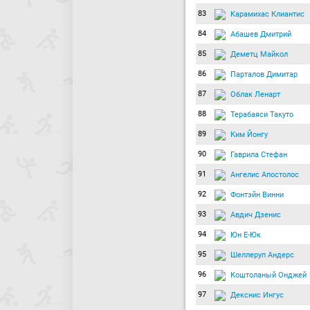
83
Карамихас Клиантис
84
Абашев Дмитрий
85
Деметц Майкол
86
Парталов Димитар
87
Облак Ленарт
88
Терабаяси Такуто
89
Ким Йонгу
90
Гаврила Стефан
91
Ангелис Апостолос
92
Фонтэйн Винни
93
Авдич Дзенис
94
Юн Е-Юк
95
Шеллеруп Андерс
96
Коштоланый Онджей
97
Декснис Ингус