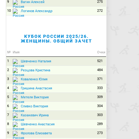
9
275
Вагин Алексей
10
272
Логинов Александр
КУБОК РОССИИ 2025/26.
ЖЕНЩИНЫ. ОБЩИЙ ЗАЧЕТ
№
Имя
Очки
1
521
Шевченко Наталия
2
484
Резцова Кристина
3
371
Коваленко Юлия
4
333
Гришина Анастасия
5
309
Метеля Виктория
6
304
Сливко Виктория
7
303
Казакевич Ирина
8
289
Шевченко Анастасия
9
273
Фролова Елизавета