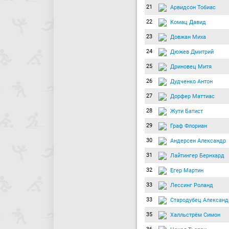
21
Арвидсон Тобиас
22
Комац Давид
23
Довжан Миха
24
Дюжев Дмитрий
25
Дриновец Митя
26
Дудченко Антон
27
Дорфер Маттиас
28
Жути Батист
29
Граф Флориан
30
Андерсен Александр
31
Лайтингер Бернхард
32
Егер Мартин
33
Лессинг Роланд
33
Стародубец Александ
35
Халльстрём Симон