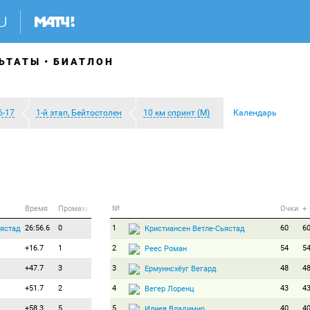
ЬТАТЫ
БИАТЛОН
6-17
1-й этап, Бейтостолен
10 км спринт (М)
Календарь
Время
Промахи
№
Очки
+
26:56.6
0
1
60
6
ьястад
Кристиансен Ветле-Сьястад
+16.7
1
2
54
5
Реес Роман
+47.7
3
3
48
4
Ермуннсхёуг Вегард
+51.7
2
4
43
4
Вегер Лоренц
+58.3
5
5
40
4
Илиев Владимир