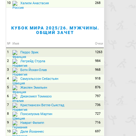
10
268
Халили Анастасия
КУБОК МИРА 2025/26. МУЖЧИНЫ.
ОБЩИЙ ЗАЧЕТ
№
Имя
Очки
1
1263
Перро Эрик
2
984
Легрейд Стурла
3
968
Ботн Йохан-Олав
4
918
Самуэльссон Себастьян
5
876
Жаклен Эмильен
6
797
Джакомел Томмазо
7
736
Кристиансен Ветле-Сьястад
8
727
Понсилуома Мартин
9
716
Наврат Филипп
10
697
Дале Йоханнес