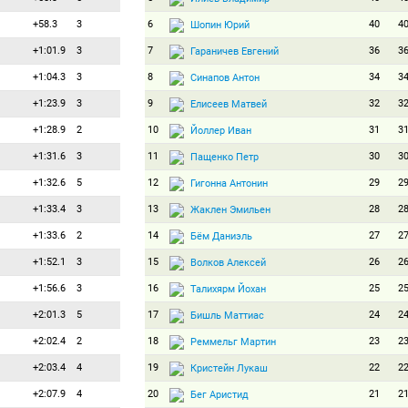
+58.3
3
6
40
4
Шопин Юрий
+1:01.9
3
7
36
3
Гараничев Евгений
+1:04.3
3
8
34
3
Синапов Антон
+1:23.9
3
9
32
3
Елисеев Матвей
+1:28.9
2
10
31
3
Йоллер Иван
+1:31.6
3
11
30
3
Пащенко Петр
+1:32.6
5
12
29
2
Гигонна Антонин
+1:33.4
3
13
28
2
Жаклен Эмильен
+1:33.6
2
14
27
2
Бём Даниэль
+1:52.1
3
15
26
2
Волков Алексей
+1:56.6
3
16
25
2
Талихярм Йохан
+2:01.3
5
17
24
2
Бишль Маттиас
+2:02.4
2
18
23
2
Реммельг Мартин
+2:03.4
4
19
22
2
Кристейн Лукаш
+2:07.9
4
20
21
2
Бег Аристид