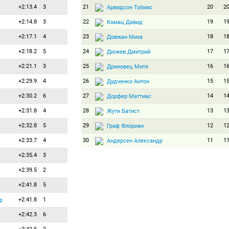
+2:13.4
3
21
20
2
Арвидсон Тобиас
+2:14.8
3
22
19
1
Комац Давид
+2:17.1
4
23
18
1
Довжан Миха
+2:18.2
5
24
17
1
Дюжев Дмитрий
+2:21.1
3
25
16
1
Дриновец Митя
+2:29.9
4
26
15
1
Дудченко Антон
+2:30.2
6
27
14
1
Дорфер Маттиас
+2:31.8
4
28
13
1
Жути Батист
+2:32.8
5
29
12
1
Граф Флориан
+2:33.7
4
30
11
1
Андерсен Александр
+2:35.4
3
31
10
1
Лайтингер Бернхард
+2:39.5
2
32
9
9
Егер Мартин
+2:41.8
5
33
8
8
Лессинг Роланд
+2:41.8
1
34
8
8
р
Стародубец Александр
+2:42.3
6
35
6
6
Халльстрём Симон