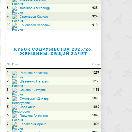
0
8
935
Логинов Александр
6
9
924
Стрельцов Кирилл
4
10
919
Коновалов Савелий
2
1
КУБОК СОДРУЖЕСТВА 2025/26.
0
ЖЕНЩИНЫ. ОБЩИЙ ЗАЧЕТ
9
№
Имя
Очки
8
1
1257
Резцова Кристина
7
2
1256
Шевченко Наталия
6
3
1151
Сливко Виктория
5
4
1073
Смольская Динара
4
5
1069
Сола Анна
3
6
1048
Гришина Анастасия
2
7
1004
Казакевич Ирина
1