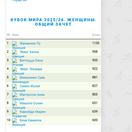
КУБОК МИРА 2025/26. ЖЕНЩИНЫ.
ОБЩИЙ ЗАЧЕТ
№
Имя
Очки
1
1135
Жанмонно Лу
2
958
Эберг Ханна
3
935
Виттоцци Лиза
4
922
Эберг Эльвира
5
881
Минккинен Суви
6
827
Симон Жулия
7
803
Магнуссон Анна
8
651
Мишело Осеан
9
639
Киркейде Марен
10
600
Бене Камилла