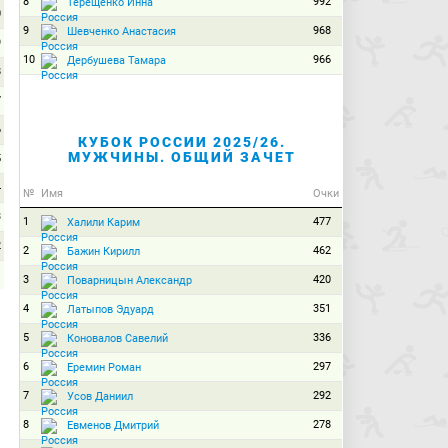
8
992
Терещенко Инна
0
9
968
Шевченко Анастасия
9
10
966
Дербушева Тамара
8
7
6
КУБОК РОССИИ 2025/26.
МУЖЧИНЫ. ОБЩИЙ ЗАЧЕТ
5
4
№
Имя
Очки
3
1
477
Халили Карим
2
2
462
Бажин Кирилл
1
3
420
Поварницын Александр
0
4
351
Латыпов Эдуард
5
336
Коновалов Савелий
6
297
Еремин Роман
7
292
Усов Даниил
8
278
Евменов Дмитрий