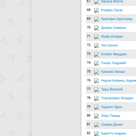
67
Хакала Матти
68
Ромбах Лукас
69
Крнкович Кресимир
70
Дитрих Северин
71
Майр Штефан
72
Хео Шонхо
73
Есбакк Фредрик
74
Гошек Ондржей
75
Кубаляк Михал
76
Недза-Кубинец Андж
77
Труш Виталий
78
Плакалович Младен
79
Ходжич Эдин
80
Зеба Томаш
81
Сербан Денис
82
Баретто Андреа