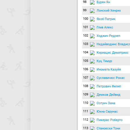
98
Бурян Ян
99
Лонский Хенрих
100
Якоб Патрик
101
Глив Алекс
102
Ходжич Редзеп
103
Недайводинс Владис
104
Кириацис Димитриос
105
Куц Тимур
106
Иномата Казуйя
107
Суславичюс Рокас
108
Петрович Филип
109
Демков Дейвид
110
Озтунч Зана
111
Юкна Сарунас
112
Пикерас Роберто
113
Станоески Тони