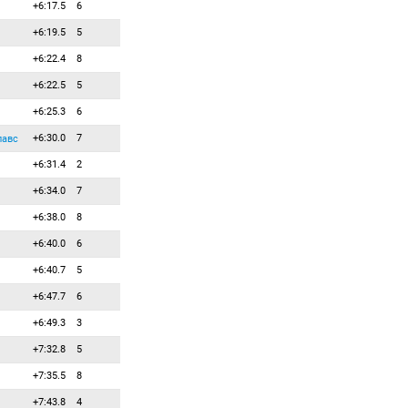
+6:17.5
6
98
0
0
Плакалович Младен
+6:19.5
5
99
0
0
Понсилуома Мартин
+6:22.4
8
100
0
0
Поп Георге
+6:22.5
5
101
0
0
Рервик Фредрик
+6:25.3
6
102
0
0
Ромбах Лукас
+6:30.0
7
103
0
0
лавс
Санс Гусман
+6:31.4
2
104
0
0
Сербан Денис
+6:34.0
7
105
0
0
Содерэльм Тийо
+6:38.0
8
106
0
0
Станоески Тони
+6:40.0
6
107
0
0
Суславичюс Рокас
+6:40.7
5
108
0
0
Тамборнино Элиджус
+6:47.7
6
109
0
0
Терабаяси Такуто
+6:49.3
3
110
0
0
Труш Виталий
+7:32.8
5
111
0
0
Улье Йоан
+7:35.5
8
112
0
0
Уокер Даниэль
+7:43.8
4
113
0
0
Устунтас Мехмет