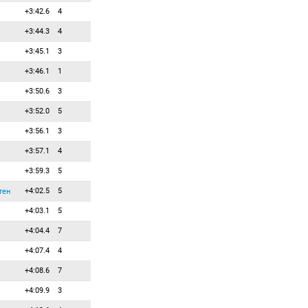
+3:42.6
4
52
0
0
Гего Хунор
+3:44.3
4
53
0
0
Герджиков Димитар
+3:45.1
3
54
0
0
Глив Алекс
+3:46.1
1
55
0
0
Гонд Балаш
+3:50.6
3
56
0
0
Гошек Ондржей
+3:52.0
5
57
0
0
Декснис Ингус
+3:56.1
3
58
0
0
Деметц Майкол
+3:57.1
4
59
0
0
Демков Дейвид
+3:59.3
5
60
0
0
Дзини Саверио
+4:02.5
5
61
0
0
тен
Дитрих Северин
+4:03.1
5
62
0
0
Доценко Андрей
+4:04.4
7
63
0
0
Есбакк Фредрик
+4:07.4
4
64
0
0
Журек Лукаш
+4:08.6
7
65
0
0
Зеба Томаш
+4:09.9
3
66
0
0
Инвениус Туукка