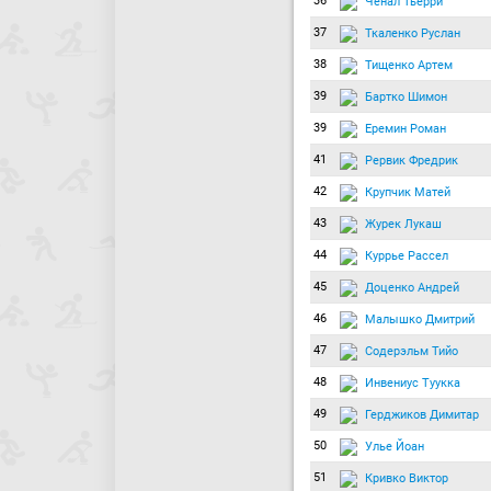
36
Ченал Тьерри
37
Ткаленко Руслан
38
Тищенко Артем
39
Бартко Шимон
39
Еремин Роман
41
Рервик Фредрик
42
Крупчик Матей
43
Журек Лукаш
44
Куррье Рассел
45
Доценко Андрей
46
Малышко Дмитрий
47
Содерэльм Тийо
48
Инвениус Туукка
49
Герджиков Димитар
50
Улье Йоан
51
Кривко Виктор