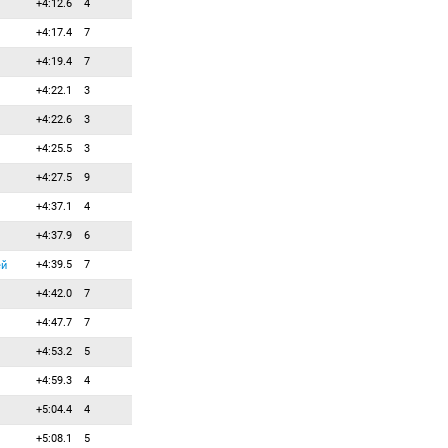
+4:12.6
4
67
0
0
Иномата Казуйя
+4:17.4
7
68
0
0
Карамихас Клиантис
+4:19.4
7
69
0
0
Ким Йонгу
+4:22.1
3
70
0
0
Кириацис Димитриос
+4:22.6
3
71
0
0
Клаверо Адриан
+4:25.5
3
72
0
0
Клетчеров Михаил
+4:27.5
9
73
0
0
Коштоланый Онджей
+4:37.1
4
74
0
0
Кривко Виктор
+4:37.9
6
75
0
0
Крнкович Кресимир
+4:39.5
7
76
0
0
ей
Крупчик Матей
+4:42.0
7
77
0
0
Крупчик Томаш
+4:47.7
7
78
0
0
Кубаляк Михал
+4:53.2
5
79
0
0
Куррье Рассел
+4:59.3
4
80
0
0
Куц Тимур
+5:04.4
4
81
0
0
Лаглер Кристоф
+5:08.1
5
82
0
0
Лонский Хенрих