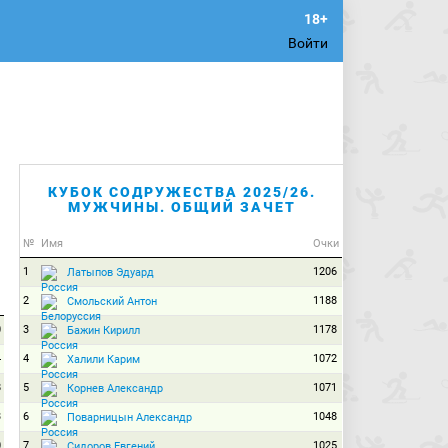
Войти
КУБОК СОДРУЖЕСТВА 2025/26.
МУЖЧИНЫ. ОБЩИЙ ЗАЧЕТ
№
Имя
Очки
1
1206
Латыпов Эдуард
2
1188
Смольский Антон
0
3
1178
Бажин Кирилл
4
4
1072
Халили Карим
8
5
1071
Корнев Александр
3
6
1048
Поварницын Александр
0
7
1025
Сидоров Евгений