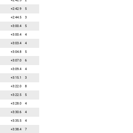
+2:42.5
2
36
5
5
Ченал Тьерри
+2:42.9
5
37
4
4
Ткаленко Руслан
+2:44.5
3
38
3
3
Тищенко Артем
+3:00.4
5
39
2
2
Бартко Шимон
+3:00.4
4
40
2
2
Еремин Роман
+3:03.4
4
41
0
0
Абашев Дмитрий
+3:04.8
5
42
0
0
Авдич Дзенис
+3:07.0
6
43
0
0
Ангелис Апостолос
+3:09.4
4
44
0
0
Баретто Андреа
+3:15.1
3
45
0
0
Бекаури Михаил
+3:22.0
8
46
0
0
Брицис Илмарс
+3:22.5
5
47
0
0
Бурян Ян
+3:28.0
4
48
0
0
Бьёнтегор Эрленн
+3:30.6
4
49
0
0
Вахтра Эно
+3:35.5
4
50
0
0
Витенко Владислав
+3:38.4
7
51
0
0
Гаврила Стефан