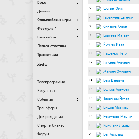
Бокс
5
Шопин Юрий
Допинг
7
Гараничев Евгений
Олимпийские игры
8
Синапов Антон
Формула-1
9
Елисеев Матвей
Баскетбол
10
Йоллер Иван
Легкая атлетика
11
Пащенко Петр
Трансляции
12
Гигонна Антонин
Еще...
13
Жаклен Эмильен
14
Бём Даниэль
Телепрограмма
15
Волков Алексей
Результаты
16
Талихярм Йохан
События
17
Бишль Маттиас
Трансферы
18
Реммельг Мартин
Дни рождения
Спорт и бизнес
19
Кристейн Лукаш
Форум
20
Бег Аристид