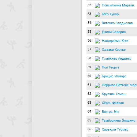
52
Понсилуома Мартин
53
Гего Хунор
54
Витенко Владислав
55
Дзини Саверио
56
Накаджима Юки
57
Одзаки Косуке
58
Плайкнер Андреас
59
Поп Георге
60
Брицис Илмарс
61
Перрила-Боттоне Мар
62
Крупчик Томаш
63
Хёрль Фабиан
64
Вахтра Эно
65
Тамборнино Элиджус
66
Харьюла Туомас