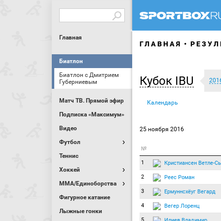
Главная
ГЛАВНАЯ
РЕЗУЛ
Биатлон
Биатлон с Дмитрием
Кубок IBU
201
Губерниевым
Матч ТВ. Прямой эфир
Календарь
Подписка «Максимум»
Видео
25 ноября 2016
Футбол
№
Теннис
1
Кристиансен Ветле-С
Хоккей
2
Реес Роман
MMA/Единоборства
3
Ермуннсхёуг Вегард
Фигурное катание
4
Вегер Лоренц
Лыжные гонки
5
Илиев Владимир