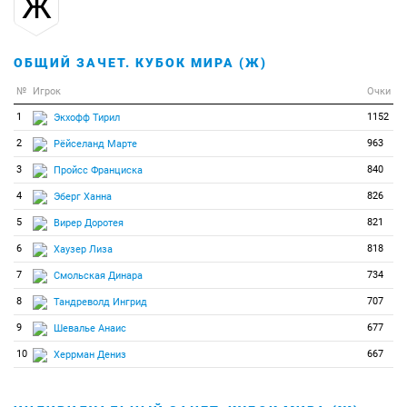
Ж
ОБЩИЙ ЗАЧЕТ. КУБОК МИРА (Ж)
№
Игрок
Очки
1
1152
Экхофф Тирил
2
963
Рёйселанд Марте
3
840
Пройсс Франциска
4
826
Эберг Ханна
5
821
Вирер Доротея
6
818
Хаузер Лиза
7
734
Смольская Динара
8
707
Тандреволд Ингрид
9
677
Шевалье Анаис
10
667
Херрман Дениз