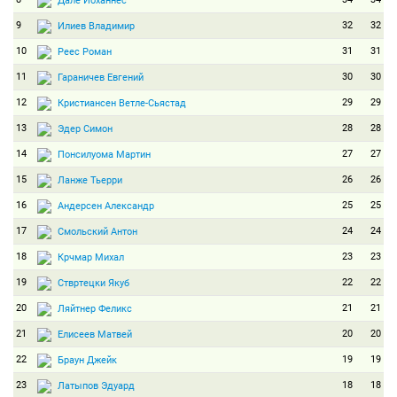
Дале Йоханнес
9
32
32
Илиев Владимир
10
31
31
Реес Роман
11
30
30
Гараничев Евгений
12
29
29
Кристиансен Ветле-Сьястад
13
28
28
Эдер Симон
14
27
27
Понсилуома Мартин
15
26
26
Ланже Тьерри
16
25
25
Андерсен Александр
17
24
24
Смольский Антон
18
23
23
Крчмар Михал
19
22
22
Ствртецки Якуб
20
21
21
Ляйтнер Феликс
21
20
20
Елисеев Матвей
22
19
19
Браун Джейк
23
18
18
Латыпов Эдуард