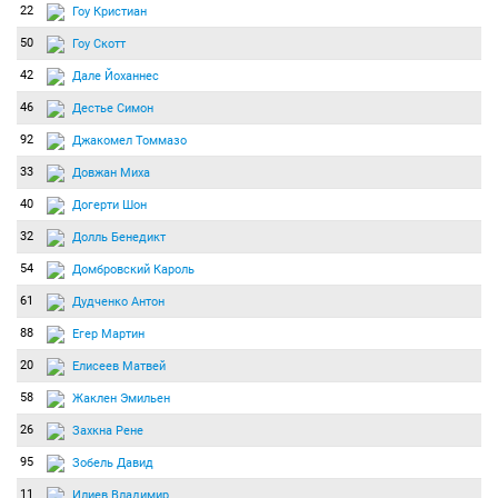
22
Гоу Кристиан
50
Гоу Скотт
42
Дале Йоханнес
46
Дестье Симон
92
Джакомел Томмазо
33
Довжан Миха
40
Догерти Шон
32
Долль Бенедикт
54
Домбровский Кароль
61
Дудченко Антон
88
Егер Мартин
20
Елисеев Матвей
58
Жаклен Эмильен
26
Захкна Рене
95
Зобель Давид
11
Илиев Владимир