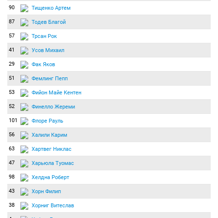
90
Тищенко Артем
87
Тодев Благой
57
Трсан Рок
41
Усов Михаил
29
Фак Яков
51
Фемлинг Пепп
53
Фийон Майе Кентен
52
Финелло Жереми
101
Флоре Рауль
56
Халили Карим
63
Хартвег Никлас
47
Харьюла Туомас
98
Хелдна Роберт
43
Хорн Филип
38
Хорниг Витеслав