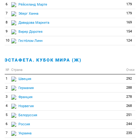
6
179
Рёйселанд Марте
7
179
Эберг Ханна
8
169
Давидова Маркета
9
154
Вирер Доротея
10
124
Гестблом Линн
ЭСТАФЕТА. КУБОК МИРА (Ж)
№
Страна
Очки
1
292
Швеция
2
288
Германия
3
278
Франция
4
268
Норвегия
5
251
Белоруссия
6
244
Россия
7
235
Украина