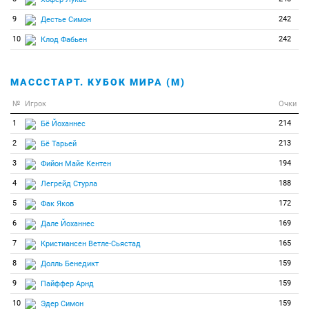
86
0
0
Татидзаки Микито
9
242
Дестье Симон
87
0
0
Тищенко Артем
10
242
Клод Фабьен
88
0
0
Тодев Благой
89
0
0
Трсан Рок
МАСССТАРТ. КУБОК МИРА (М)
90
0
0
Усов Михаил
№
Игрок
Очки
91
0
0
Фемлинг Пепп
1
214
Бё Йоханнес
92
0
0
Флоре Рауль
2
213
Бё Тарьей
93
0
0
Халили Карим
3
194
Фийон Майе Кентен
94
0
0
Хартвег Никлас
4
188
Легрейд Стурла
95
0
0
Харьюла Туомас
5
172
Фак Яков
96
0
0
Хелдна Роберт
6
169
Дале Йоханнес
97
0
0
Хорн Филип
7
165
Кристиансен Ветле-Сьястад
98
0
0
Хорниг Витеслав
8
159
Долль Бенедикт
99
0
0
Цимбал Богдан
9
159
Пайффер Арнд
100
0
0
Чисар Алекс
10
159
Эдер Симон