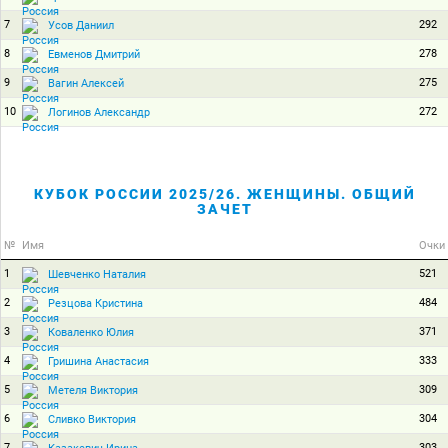
7
292
Усов Даниил
8
278
Евменов Дмитрий
9
275
Вагин Алексей
10
272
Логинов Александр
КУБОК РОССИИ 2025/26. ЖЕНЩИНЫ. ОБЩИЙ
ЗАЧЕТ
№
Имя
Очки
1
521
Шевченко Наталия
2
484
Резцова Кристина
3
371
Коваленко Юлия
4
333
Гришина Анастасия
5
309
Метеля Виктория
6
304
Сливко Виктория
7
303