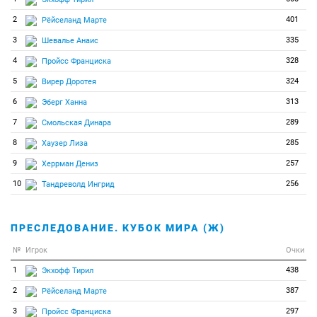
2
401
Рёйселанд Марте
3
335
Шевалье Анаис
4
328
Пройсс Франциска
5
324
Вирер Доротея
6
313
Эберг Ханна
7
289
Смольская Динара
8
285
Хаузер Лиза
9
257
Херрман Дениз
10
256
Тандреволд Ингрид
ПРЕСЛЕДОВАНИЕ. КУБОК МИРА (Ж)
№
Игрок
Очки
1
438
Экхофф Тирил
2
387
Рёйселанд Марте
3
297
Пройсс Франциска