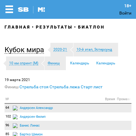
Войти
ГЛАВНАЯ
РЕЗУЛЬТАТЫ
БИАТЛОН
Кубок мира
2020-21
10-й этап, Эстерсунд
10 км спринт (М)
Финиш
Календарь
Календарь
19 марта 2021
Финиш
Стрельба стоя
Стрельба лежа
Старт-лист
№
Время
Промахи
64
Андерсен Александр
102
Андерсен Филип
96
Банис Линас
85
Бартко Шимон