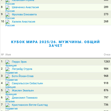
Казакевич Ирина
8
289
Шевченко Анастасия
9
273
Фролова Елизавета
10
268
Халили Анастасия
КУБОК МИРА 2025/26. МУЖЧИНЫ. ОБЩИЙ
ЗАЧЕТ
№
Имя
Очки
1
1263
Перро Эрик
2
984
Легрейд Стурла
3
968
Ботн Йохан-Олав
4
918
Самуэльссон Себастьян
5
876
Жаклен Эмильен
6
797
Джакомел Томмазо
7
736
Кристиансен Ветле-Сьястад