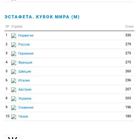
101
0
0
Шима Михал
102
0
0
Шоммер Пол
ЭСТАФЕТА. КУБОК МИРА (М)
№
Страна
Очки
1
330
Норвегия
2
279
Россия
3
275
Германия
4
275
Франция
5
260
Швеция
6
236
Италия
7
207
Австрия
8
203
Украина
9
196
Словения
10
180
Чехия