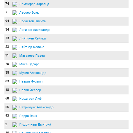
74
Леммерер Харальд
7
Лессер Эрик
94
Лобастов Никита
34
Логинов Александр
73
Ляйтинен Хейкки
23
Ляйтнер Феликс
31
Магазеев Павел
70
Мисе Эдгарс
35
Мухин Александр
83
Наврат Филипп
18
Нелин Йеспер
68
Нордгрен Лиф
65
Патрижукс Александр
93
Перро Эрик
2
Пидручный Дмитрий
10