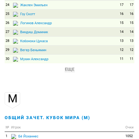
24
17
17
Жаклен Эмильен
25
16
16
Гоу Скотт
26
15
15
Логинов Александр
27
14
14
Виндиш Доминик
28
13
13
Кобоноки Цукаса
29
12
12
Вегер Беньямин
30
11
11
Мухин Александр
31
10
10
Долль Бенедикт
ЕЩЕ
32
9
9
Фак Яков
33
8
8
Лессер Эрик
М
34
7
7
Пидручный Дмитрий
35
6
6
Комац Давид
36
5
5
Нелин Йеспер
ОБЩИЙ ЗАЧЕТ. КУБОК МИРА (М)
37
4
4
Стрелов Юстус
№
Игрок
Очки
38
4
4
Финелло Жереми
1
1052
Бё Йоханнес