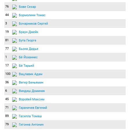
76
Бове Сезар
44
Бормолини Томас
3
Бочарников Сергей
19
Браун Джейк
81
Бута Георге
77
Бьона Дидье
1
Бё Йоханнес
17
Бё Тарьей
100
Вацлавик Адам
36
Вегер Беньямин
6
Виндиш Доминик
45
Воробей Максим
71
Гараничев Евгений
89
Гасилла Томаш
79
Гигонна Антонин