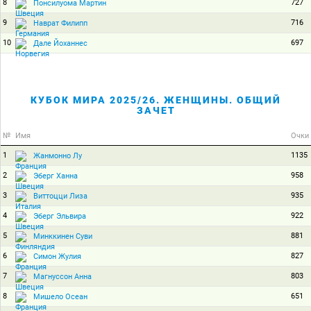
8
727
Понсилуома Мартин
9
716
Наврат Филипп
10
697
Дале Йоханнес
КУБОК МИРА 2025/26. ЖЕНЩИНЫ. ОБЩИЙ
ЗАЧЕТ
№
Имя
Очки
1
1135
Жанмонно Лу
2
958
Эберг Ханна
3
935
Виттоцци Лиза
4
922
Эберг Эльвира
5
881
Минккинен Суви
6
827
Симон Жулия
7
803
Магнуссон Анна
8
651
Мишело Осеан