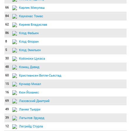
66
Карлик Микулаш
84
Каукенас Томас
62
Киреев Владислав
86
Клод Фабьен
8
Клод Флоран
5
Клод Эмильен
30
Кобоноки Цукаса
48
Комац Давид
60
Кристиансен Ветле-Сьястад
15
Крчмар Михал
16
Кюн Йоханес
69
Лазовский Дмитрий
49
Ланже Тьерри
39
Латыпов Эдуард
12
Легрейд Стурла