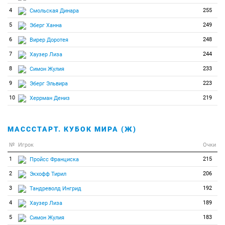
4
255
Смольская Динара
5
249
Эберг Ханна
6
248
Вирер Доротея
7
244
Хаузер Лиза
8
233
Симон Жулия
9
223
Эберг Эльвира
10
219
Херрман Дениз
МАСССТАРТ. КУБОК МИРА (Ж)
№
Игрок
Очки
1
215
Пройсс Франциска
2
206
Экхофф Тирил
3
192
Тандреволд Ингрид
4
189
Хаузер Лиза
5
183
Симон Жулия