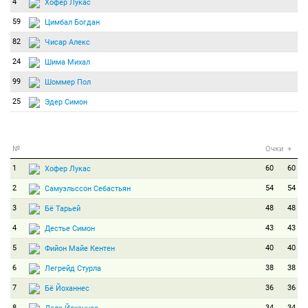
4
Хофер Лукас
59
Цимбал Богдан
82
Чисар Алекс
24
Шима Михал
99
Шоммер Пол
25
Эдер Симон
№
Очки
+
1
60
60
Хофер Лукас
2
54
54
Самуэльссон Себастьян
3
48
48
Бё Тарьей
4
43
43
Дестье Симон
5
40
40
Фийон Майе Кентен
6
38
38
Легрейд Стурла
7
36
36
Бё Йоханнес
8
34
34