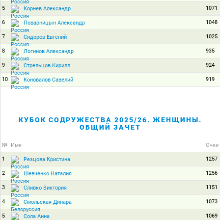
5
1071
Корнев Александр
6
1048
Поварницын Александр
7
1025
Сидоров Евгений
8
935
Логинов Александр
9
924
Стрельцов Кирилл
10
919
Коновалов Савелий
КУБОК СОДРУЖЕСТВА 2025/26. ЖЕНЩИНЫ.
ОБЩИЙ ЗАЧЕТ
№
Имя
Очки
1
1257
Резцова Кристина
2
1256
Шевченко Наталия
3
1151
Сливко Виктория
4
1073
Смольская Динара
5
1069
Сола Анна