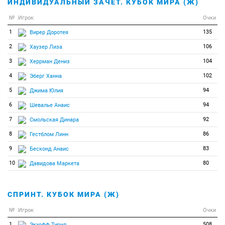
ИНДИВИДУАЛЬНЫЙ ЗАЧЕТ. КУБОК МИРА (Ж)
№
Игрок
Очки
1
135
Вирер Доротея
2
106
Хаузер Лиза
3
104
Херрман Дениз
4
102
Эберг Ханна
5
94
Джима Юлия
6
94
Шевалье Анаис
7
92
Смольская Динара
8
86
Гестблом Линн
9
83
Бесконд Анаис
10
80
Давидова Маркета
СПРИНТ. КУБОК МИРА (Ж)
№
Игрок
Очки
1
508
Экхофф Тирил