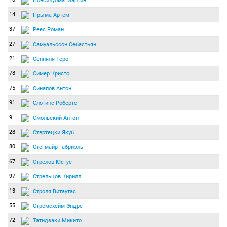
Понсилуома Мартин
14
Прыма Артем
37
Реес Роман
27
Самуэльссон Себастьян
21
Сеппяля Теро
78
Симер Кристо
75
Синапов Антон
91
Слотинс Робертс
9
Смольский Антон
28
Ствртецки Якуб
80
Стегмайр Габриэль
67
Стрелов Юстус
97
Стрельцов Кирилл
13
Строля Витаутас
55
Стрёмсхейм Эндре
72
Татидзаки Микито