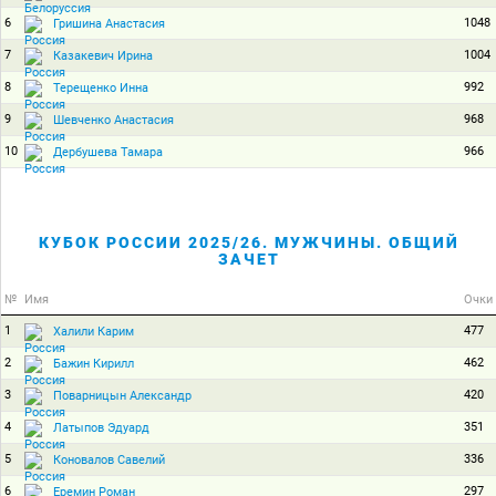
6
1048
Гришина Анастасия
7
1004
Казакевич Ирина
8
992
Терещенко Инна
9
968
Шевченко Анастасия
10
966
Дербушева Тамара
КУБОК РОССИИ 2025/26. МУЖЧИНЫ. ОБЩИЙ
ЗАЧЕТ
№
Имя
Очки
1
477
Халили Карим
2
462
Бажин Кирилл
3
420
Поварницын Александр
4
351
Латыпов Эдуард
5
336
Коновалов Савелий
6
297
Еремин Роман