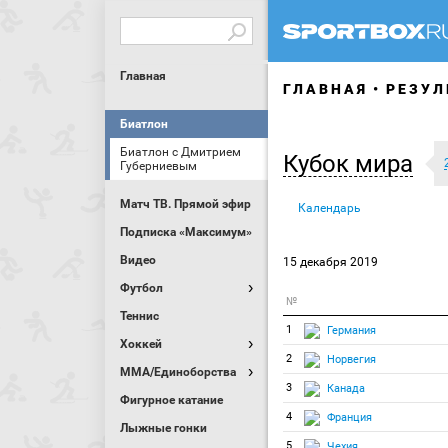
Главная
ГЛАВНАЯ
РЕЗУЛ
Биатлон
Биатлон с Дмитрием
Кубок мира
Губерниевым
Матч ТВ. Прямой эфир
Календарь
Подписка «Максимум»
Видео
15 декабря 2019
Футбол
№
Теннис
1
Германия
Хоккей
2
Норвегия
MMA/Единоборства
3
Канада
Фигурное катание
4
Франция
Лыжные гонки
5
Чехия