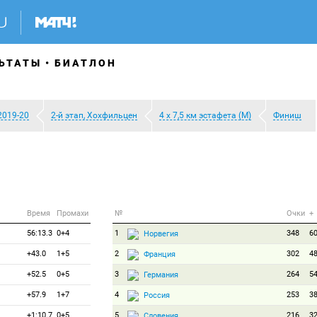
ЬТАТЫ
БИАТЛОН
2019-20
2-й этап, Хохфильцен
4 х 7,5 км эстафета (М)
Финиш
Время
Промахи
№
Очки
+
56:13.3
0+4
1
348
6
Норвегия
+43.0
1+5
2
302
4
Франция
+52.5
0+5
3
264
5
Германия
+57.9
1+7
4
253
3
Россия
+1:10.7
0+5
5
216
3
Словения