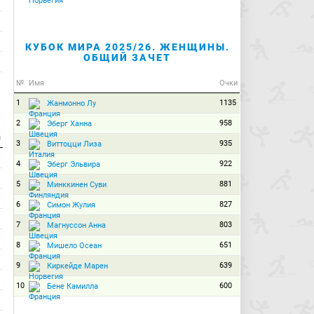
КУБОК МИРА 2025/26. ЖЕНЩИНЫ.
ОБЩИЙ ЗАЧЕТ
№
Имя
Очки
1
1135
Жанмонно Лу
2
958
Эберг Ханна
и
3
935
Виттоцци Лиза
4
922
Эберг Эльвира
5
881
Минккинен Суви
6
827
Симон Жулия
7
803
Магнуссон Анна
8
651
Мишело Осеан
9
639
Киркейде Марен
10
600
Бене Камилла