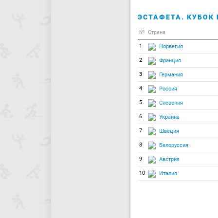
ЭСТАФЕТА. КУБОК 
№
Страна
1
Норвегия
2
Франция
3
Германия
4
Россия
5
Словения
6
Украина
7
Швеция
8
Белоруссия
9
Австрия
10
Италия