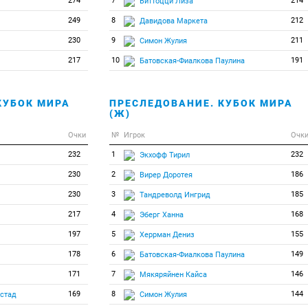
274
7
214
Виттоцци Лиза
249
8
212
Давидова Маркета
230
9
211
Симон Жулия
217
10
191
Батовская-Фиалкова Паулина
КУБОК МИРА
ПРЕСЛЕДОВАНИЕ. КУБОК МИРА
(Ж)
Очки
№
Игрок
Очк
232
1
232
Экхофф Тирил
230
2
186
Вирер Доротея
230
3
185
Тандреволд Ингрид
217
4
168
Эберг Ханна
197
5
155
Херрман Дениз
178
6
149
Батовская-Фиалкова Паулина
171
7
146
Мякяряйнен Кайса
169
8
144
ястад
Симон Жулия