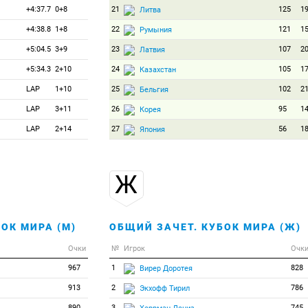
+4:37.7
0+8
21
125
1
Литва
+4:38.8
1+8
22
121
1
Румыния
+5:04.5
3+9
23
107
2
Латвия
+5:34.3
2+10
24
105
1
Казахстан
LAP
1+10
25
102
2
Бельгия
LAP
3+11
26
95
1
Корея
LAP
2+14
27
56
1
Япония
Ж
ОК МИРА (М)
ОБЩИЙ ЗАЧЕТ. КУБОК МИРА (Ж)
Очки
№
Игрок
Очк
967
1
828
Вирер Доротея
913
2
786
Экхофф Тирил
890
3
745