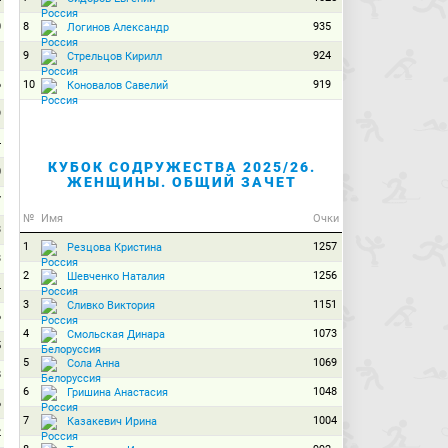
0
8
935
Логинов Александр
1
9
924
Стрельцов Кирилл
6
10
919
Коновалов Савелий
9
4
КУБОК СОДРУЖЕСТВА 2025/26.
0
ЖЕНЩИНЫ. ОБЩИЙ ЗАЧЕТ
7
№
Имя
Очки
3
1
1257
Резцова Кристина
3
2
1256
Шевченко Наталия
4
3
1151
Сливко Виктория
6
4
1073
Смольская Динара
5
5
1069
Сола Анна
8
6
1048
Гришина Анастасия
6
7
1004
Казакевич Ирина
2