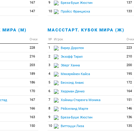
167
9
137
Бреза-Буше Жюстин
147
10
133
Пройсс Франциска
 МИРА (М)
МАСССТАРТ. КУБОК МИРА (Ж)
Очки
№
Игрок
Очк
228
1
223
Вирер Доротея
216
2
210
Экхофф Тирил
203
3
200
Эберг Ханна
189
4
195
Мякяряйнен Кайса
186
5
172
Бесконд Анаис
170
6
164
Херрман Дениз
167
7
151
ястад
Хойниш-Старенга Моника
166
8
146
Рёйселанд Марте
163
9
136
Бреза-Буше Жюстин
150
10
135
Виттоцци Лиза