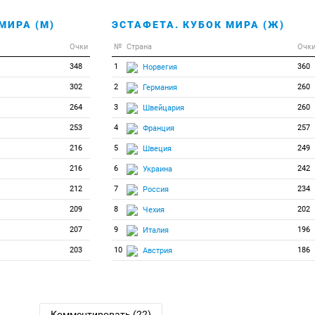
МИРА (М)
ЭСТАФЕТА. КУБОК МИРА (Ж)
Очки
№
Страна
Очк
348
1
360
Норвегия
302
2
260
Германия
264
3
260
Швейцария
253
4
257
Франция
216
5
249
Швеция
216
6
242
Украина
212
7
234
Россия
209
8
202
Чехия
207
9
196
Италия
203
10
186
Австрия
Комментировать (22)