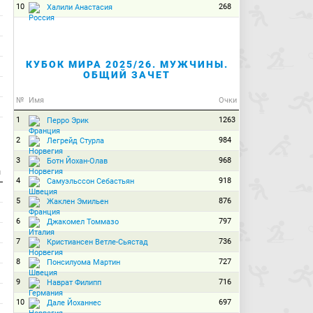
10
268
Халили Анастасия
КУБОК МИРА 2025/26. МУЖЧИНЫ.
ОБЩИЙ ЗАЧЕТ
№
Имя
Очки
1
1263
Перро Эрик
2
984
Легрейд Стурла
3
968
Ботн Йохан-Олав
и
4
918
Самуэльссон Себастьян
5
876
Жаклен Эмильен
6
797
Джакомел Томмазо
7
736
Кристиансен Ветле-Сьястад
8
727
Понсилуома Мартин
9
716
Наврат Филипп
10
697
Дале Йоханнес