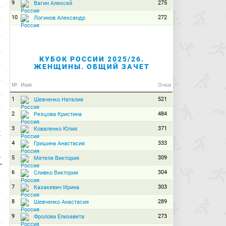
9
275
Вагин Алексей
10
272
Логинов Александр
КУБОК РОССИИ 2025/26.
ЖЕНЩИНЫ. ОБЩИЙ ЗАЧЕТ
№
Имя
Очки
1
521
Шевченко Наталия
2
484
Резцова Кристина
3
371
Коваленко Юлия
К
4
333
Гришина Анастасия
и
5
309
Метеля Виктория
6
304
Сливко Виктория
7
303
Казакевич Ирина
8
289
Шевченко Анастасия
9
273
Фролова Елизавета