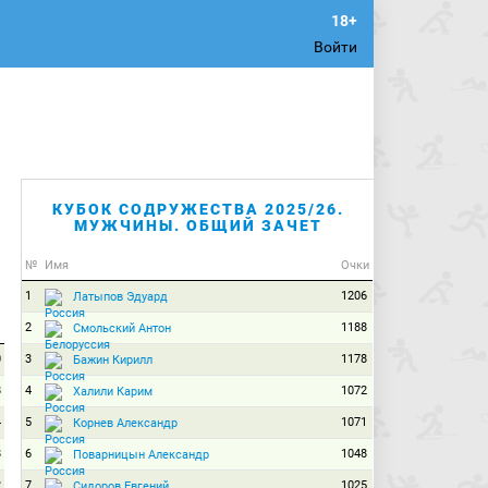
Войти
КУБОК СОДРУЖЕСТВА 2025/26.
МУЖЧИНЫ. ОБЩИЙ ЗАЧЕТ
№
Имя
Очки
1
1206
Латыпов Эдуард
2
1188
Смольский Антон
0
3
1178
Бажин Кирилл
8
4
1072
Халили Карим
4
5
1071
Корнев Александр
8
6
1048
Поварницын Александр
2
7
1025
Сидоров Евгений