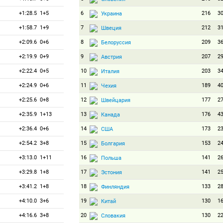
+1:28.5
1+5
6
216
3
Украина
+1:58.7
1+9
7
212
3
Швеция
+2:09.6
0+6
8
209
3
Белоруссия
+2:19.9
0+9
9
207
2
Австрия
+2:22.4
0+5
10
203
3
Италия
+2:24.9
0+6
11
189
4
Чехия
+2:25.6
0+8
12
177
2
Швейцария
+2:35.9
1+13
13
176
4
Канада
+2:36.4
0+6
14
173
2
США
+2:54.2
3+8
15
153
2
Болгария
+3:13.0
1+11
16
141
2
Польша
+3:29.8
1+8
17
141
2
Эстония
+3:41.2
1+8
18
133
2
Финляндия
+4:10.0
3+6
19
130
1
Китай
+4:16.6
3+8
20
130
2
Словакия