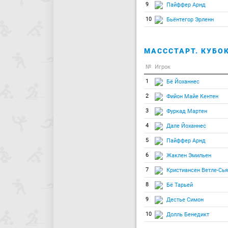
9
Пайффер Арнд
10
Бьёнтегор Эрленн
МАСССТАРТ. КУБОК
№
Игрок
1
Бё Йоханнес
2
Фийон Майе Кентен
3
Фуркад Мартен
4
Дале Йоханнес
5
Пайффер Арнд
6
Жаклен Эмильен
7
Кристиансен Ветле-Сь
8
Бё Тарьей
9
Дестье Симон
10
Долль Бенедикт