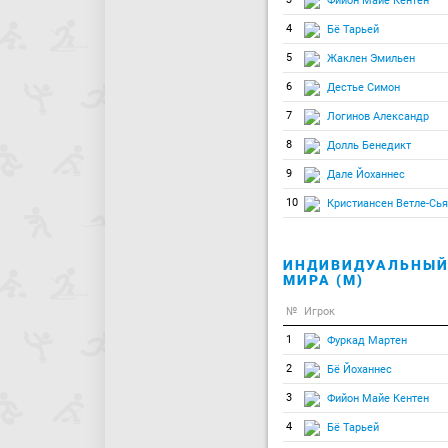
Фийон Майе Кентен
4
Бё Тарьей
5
Жаклен Эмильен
6
Дестье Симон
7
Логинов Александр
8
Долль Бенедикт
9
Дале Йоханнес
10
Кристиансен Ветле-Сь
ИНДИВИДУАЛЬНЫЙ 
МИРА (М)
№
Игрок
1
Фуркад Мартен
2
Бё Йоханнес
3
Фийон Майе Кентен
4
Бё Тарьей