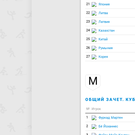
21
Япония
22
Литва
23
Латвия
24
Казахстан
25
Китай
26
Румыния
27
Корея
М
ОБЩИЙ ЗАЧЕТ. КУБ
№
Игрок
1
Фуркад Мартен
2
Бё Йоханнес
3