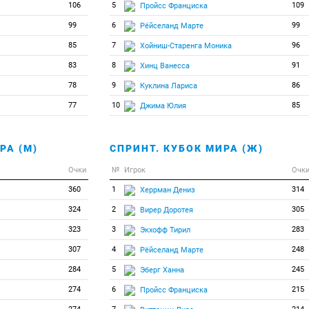
106
5
109
Пройсс Франциска
99
6
99
Рёйселанд Марте
85
7
96
Хойниш-Старенга Моника
83
8
91
Хинц Ванесса
78
9
86
Куклина Лариса
77
10
85
Джима Юлия
РА (М)
СПРИНТ. КУБОК МИРА (Ж)
Очки
№
Игрок
Очк
360
1
314
Херрман Дениз
324
2
305
Вирер Доротея
323
3
283
Экхофф Тирил
307
4
248
Рёйселанд Марте
284
5
245
Эберг Ханна
274
6
215
Пройсс Франциска