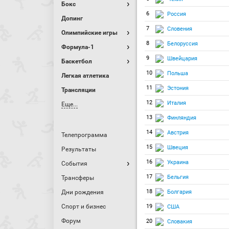
Бокс
6
Россия
Допинг
7
Словения
Олимпийские игры
8
Белоруссия
Формула-1
9
Швейцария
Баскетбол
10
Польша
Легкая атлетика
11
Эстония
Трансляции
12
Италия
Еще...
13
Финляндия
14
Австрия
Телепрограмма
15
Швеция
Результаты
16
Украина
События
17
Бельгия
Трансферы
18
Болгария
Дни рождения
Спорт и бизнес
19
США
Форум
20
Словакия