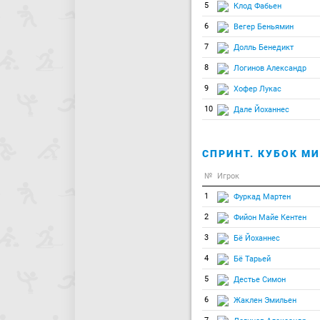
5
Клод Фабьен
6
Вегер Беньямин
7
Долль Бенедикт
8
Логинов Александр
9
Хофер Лукас
10
Дале Йоханнес
СПРИНТ. КУБОК МИ
№
Игрок
1
Фуркад Мартен
2
Фийон Майе Кентен
3
Бё Йоханнес
4
Бё Тарьей
5
Дестье Симон
6
Жаклен Эмильен