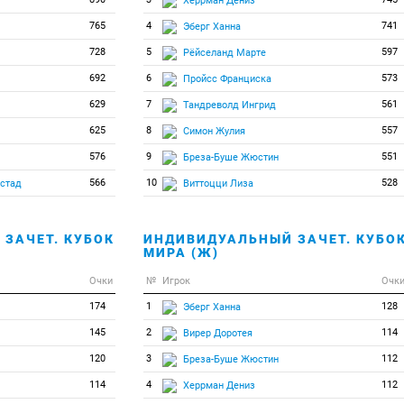
Херрман Дениз
765
4
741
Эберг Ханна
728
5
597
Рёйселанд Марте
692
6
573
Пройсс Франциска
629
7
561
Тандреволд Ингрид
625
8
557
Симон Жулия
576
9
551
Бреза-Буше Жюстин
566
10
528
ястад
Виттоцци Лиза
ЗАЧЕТ. КУБОК
ИНДИВИДУАЛЬНЫЙ ЗАЧЕТ. КУБО
МИРА (Ж)
Очки
№
Игрок
Очк
174
1
128
Эберг Ханна
145
2
114
Вирер Доротея
120
3
112
Бреза-Буше Жюстин
114
4
112
Херрман Дениз