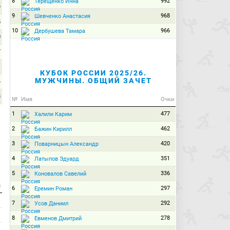
8
992
Терещенко Инна
9
9
968
Шевченко Анастасия
5
10
966
Дербушева Тамара
0
7
1
КУБОК РОССИИ 2025/26.
МУЖЧИНЫ. ОБЩИЙ ЗАЧЕТ
4
8
№
Имя
Очки
1
477
Халили Карим
2
462
Бажин Кирилл
3
420
Поварницын Александр
4
351
Латыпов Эдуард
5
336
Коновалов Савелий
и
6
297
Еремин Роман
7
292
Усов Даниил
8
278
Евменов Дмитрий