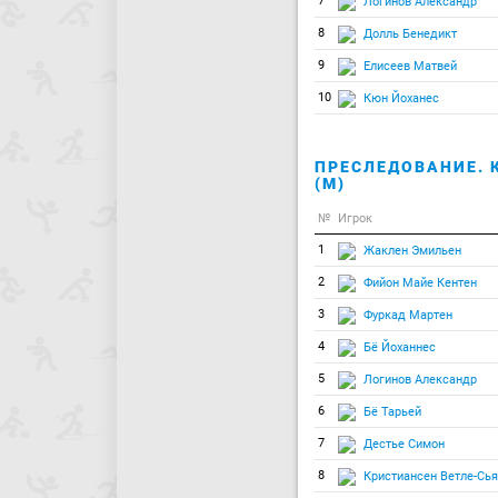
7
Логинов Александр
8
Долль Бенедикт
9
Елисеев Матвей
10
Кюн Йоханес
ПРЕСЛЕДОВАНИЕ. 
(М)
№
Игрок
1
Жаклен Эмильен
2
Фийон Майе Кентен
3
Фуркад Мартен
4
Бё Йоханнес
5
Логинов Александр
6
Бё Тарьей
7
Дестье Симон
8
Кристиансен Ветле-Сь