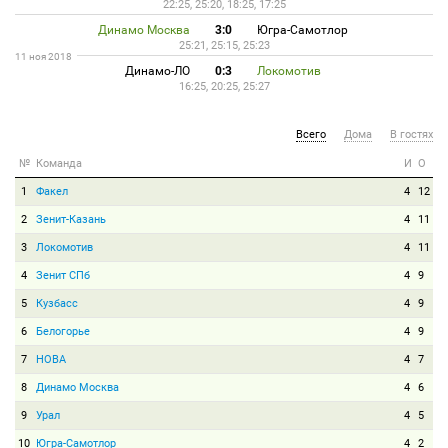
22:25, 25:20, 18:25, 17:25
Динамо Москва
3:0
Югра-Самотлор
25:21, 25:15, 25:23
11 ноя 2018
Динамо-ЛО
0:3
Локомотив
16:25, 20:25, 25:27
Всего
Дома
В гостях
№
Команда
И
О
1
Факел
4
12
2
Зенит-Казань
4
11
3
Локомотив
4
11
4
Зенит СПб
4
9
5
Кузбасс
4
9
6
Белогорье
4
9
7
НОВА
4
7
8
Динамо Москва
4
6
9
Урал
4
5
10
Югра-Самотлор
4
2