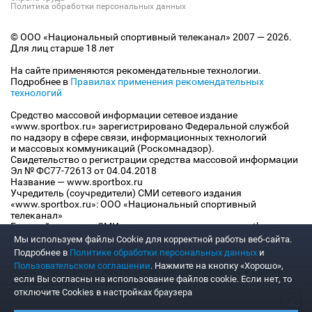
Политика обработки персональных данных
© ООО «Национальный спортивный телеканал» 2007 — 2026.
Для лиц старше 18 лет
На сайте применяются рекомендательные технологии.
Подробнее в
Правилах применения рекомендательных
технологий
Средство массовой информации сетевое издание
«www.sportbox.ru» зарегистрировано Федеральной службой
по надзору в сфере связи, информационных технологий
и массовых коммуникаций (Роскомнадзор).
Свидетельство о регистрации средства массовой информации
Эл № ФС77-72613 от 04.04.2018
Название — www.sportbox.ru
Учредитель (соучредители) СМИ сетевого издания
«www.sportbox.ru»: ООО «Национальный спортивный
телеканал»
Главный редактор СМИ сетевого издания «www.sportbox.ru»:
Конов В.А.
Мы используем файлы Сookie для корректной работы веб-сайта.
Номер телефона редакции СМИ сетевого издания
Подробнее в
Политике обработки персональных данных
и
«www.sportbox.ru»: +7 (495) 653 8419
Пользовательском соглашении
. Нажмите на кнопку «Хорошо»,
Адрес электронной почты редакции СМИ сетевого издания
если Вы согласны на использование файлов cookie. Если нет, то
«www.sportbox.ru»: editor@sportbox.ru
отключите Cookies в настройках браузера