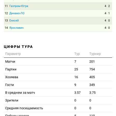
11
Газпром-Югра
4
2
12
Динамо-ЛО
4
1
13
Енисей
4
0
14
Ярославич
4
0
ЦИФРЫ ТУРА
Параметр
Тур
Турнир
Матчи
7
201
Партии
25
754
Хозяева
16
405
Гости
9
349
В среднем за матч
3.57
3.75
Зрители
0
0
Средняя посещаемость
0
0
Победы хозяев
5
110