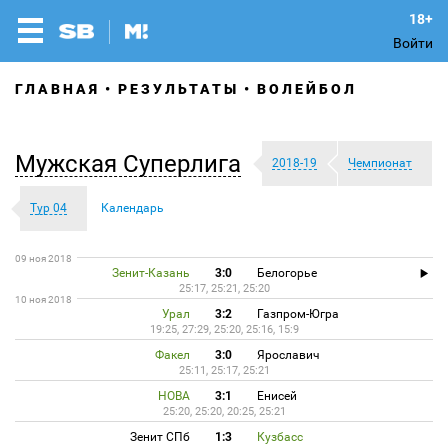
Войти
ГЛАВНАЯ
РЕЗУЛЬТАТЫ
ВОЛЕЙБОЛ
Мужская Суперлига
2018-19
Чемпионат
Тур 04
Календарь
09 ноя 2018
Зенит-Казань
3:0
Белогорье
25:17, 25:21, 25:20
10 ноя 2018
Урал
3:2
Газпром-Югра
19:25, 27:29, 25:20, 25:16, 15:9
Факел
3:0
Ярославич
25:11, 25:17, 25:21
НОВА
3:1
Енисей
25:20, 25:20, 20:25, 25:21
Зенит СПб
1:3
Кузбасс