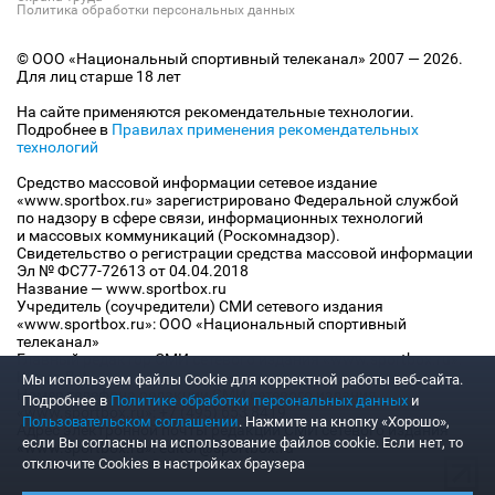
Политика обработки персональных данных
© ООО «Национальный спортивный телеканал» 2007 — 2026.
Для лиц старше 18 лет
На сайте применяются рекомендательные технологии.
Подробнее в
Правилах применения рекомендательных
технологий
Средство массовой информации сетевое издание
«www.sportbox.ru» зарегистрировано Федеральной службой
по надзору в сфере связи, информационных технологий
и массовых коммуникаций (Роскомнадзор).
Свидетельство о регистрации средства массовой информации
Эл № ФС77-72613 от 04.04.2018
Название — www.sportbox.ru
Учредитель (соучредители) СМИ сетевого издания
«www.sportbox.ru»: ООО «Национальный спортивный
телеканал»
Главный редактор СМИ сетевого издания «www.sportbox.ru»:
Конов В.А.
Мы используем файлы Сookie для корректной работы веб-сайта.
Номер телефона редакции СМИ сетевого издания
Подробнее в
Политике обработки персональных данных
и
«www.sportbox.ru»: +7 (495) 653 8419
Пользовательском соглашении
. Нажмите на кнопку «Хорошо»,
Адрес электронной почты редакции СМИ сетевого издания
если Вы согласны на использование файлов cookie. Если нет, то
«www.sportbox.ru»: editor@sportbox.ru
отключите Cookies в настройках браузера