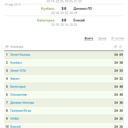
25:19, 22:25, 20:25, 21:25
10 мар 2019
Кузбасс
3:0
Динамо-ЛО
25:18, 25:22, 25:18
Белогорье
3:0
Енисей
25:19, 25:16, 25:23
Всего
Дома
В гостях
№
Команда
И
О
1
Зенит-Казань
24
69
2
Кузбасс
24
58
3
Зенит СПб
24
53
4
Факел
24
52
5
Белогорье
24
48
6
Локомотив
24
48
7
Динамо Москва
24
36
8
Газпром-Югра
24
30
9
НОВА
24
26
10
Енисей
24
26