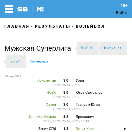
Войти
ГЛАВНАЯ
РЕЗУЛЬТАТЫ
ВОЛЕЙБОЛ
Мужская Суперлига
2018-19
Чемпионат
Тур 24
Календарь
09 мар 2019
Локомотив
3:0
Урал
25:22, 25:14, 25:16
НОВА
3:0
Югра-Самотлор
25:20, 25:17, 25:17
Факел
3:0
Газпром-Югра
25:20, 25:21, 27:25
Динамо Москва
3:2
Ярославич
25:22, 13:25, 25:18, 23:25, 15:13
Зенит СПб
1:3
Зенит-Казань