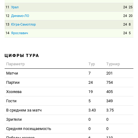
11
Урал
24
25
12
Динамо-ЛО
24
20
13
Югра-Самотлор
24
8
14
Ярославич
24
5
ЦИФРЫ ТУРА
Параметр
Тур
Турнир
Матчи
7
201
Партии
24
754
Хозяева
19
405
Гости
5
349
В среднем за матч
3.43
3.75
Зрители
0
0
Средняя посещаемость
0
0
Победы хозяев
6
110