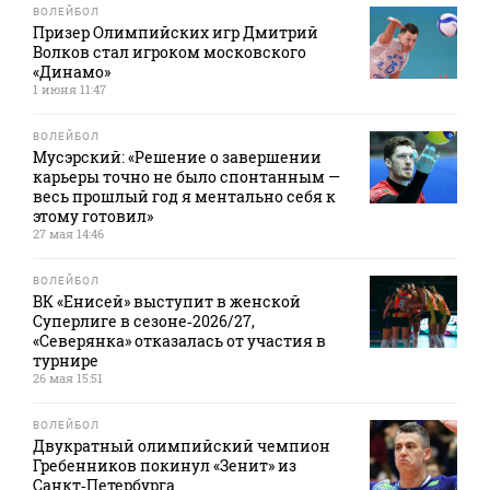
ВОЛЕЙБОЛ
Призер Олимпийских игр Дмитрий
Волков стал игроком московского
«Динамо»
1 июня 11:47
ВОЛЕЙБОЛ
Мусэрский: «Решение о завершении
карьеры точно не было спонтанным —
весь прошлый год я ментально себя к
этому готовил»
27 мая 14:46
ВОЛЕЙБОЛ
ВК «Енисей» выступит в женской
Суперлиге в сезоне‑2026/27,
«Северянка» отказалась от участия в
турнире
26 мая 15:51
ВОЛЕЙБОЛ
Двукратный олимпийский чемпион
Гребенников покинул «Зенит» из
Санкт‑Петербурга