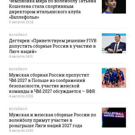
Чемпионка мира по волейболу Татьяна
Кошелева стала спортивным
директором итальянского клуба
«Валлефолья»
5 августа 12:24
ВОЛЕЙБОЛ
Дегтярев: «Приветствуем решение FIVB
допустить сборные России к участию в
Лиге наций»
4 августа 14:01
ВОЛЕЙБОЛ
Мужская сборная России пропустит
ЧМ‑2027 в Польше из соображений
безопасности, участие женской
команды в ЧМ‑2027 обсуждается — ВФВ
4 августа 12:56
ВОЛЕЙБОЛ
Мужская и женская сборные России по
волейболу примут участие в
розыгрыше Лиги наций 2027 года
4 августа 12:50