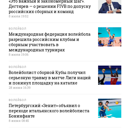
«Это важный и закономерный шаг».
Дегтярев — о решении FIVB по допуску
российских сборных и команд
8 июля 19:52
ВОЛЕЙБОЛ
Международная федерация волейбола
разрешила российским клубам и
сборным участвовать в
международных турнирах
8 июля 19:06
ВОЛЕЙБОЛ
Волейболист сборной Кубы получил
серьезную травму в матче Лиги наций
и покинул площадку на каталке
28 июня 16:39
ВОЛЕЙБОЛ
Петербургский «Зенит» объявил о
переходе итальянского волейболиста
Бонинфанте
8 июня 08:45