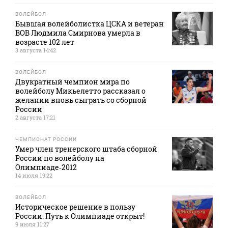
ВОЛЕЙБОЛ
Бывшая волейболистка ЦСКА и ветеран
ВОВ Людмила Смирнова умерла в
возрасте 102 лет
3 августа 14:42
ВОЛЕЙБОЛ
Двукратный чемпион мира по
волейболу Микьелетто рассказал о
желании вновь сыграть со сборной
России
2 августа 17:21
ЧЕМПИОНАТ РОССИИ
Умер член тренерского штаба сборной
России по волейболу на
Олимпиаде‑2012
14 июля 19:22
ВОЛЕЙБОЛ
Историческое решение в пользу
России. Путь к Олимпиаде открыт!
9 июля 11:27