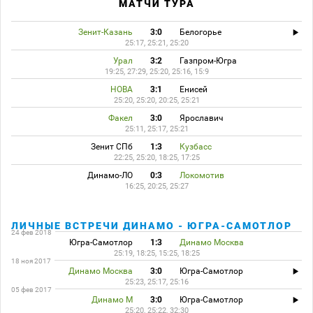
МАТЧИ ТУРА
Зенит-Казань
3:0
Белогорье
25:17, 25:21, 25:20
Урал
3:2
Газпром-Югра
19:25, 27:29, 25:20, 25:16, 15:9
НОВА
3:1
Енисей
25:20, 25:20, 20:25, 25:21
Факел
3:0
Ярославич
25:11, 25:17, 25:21
Зенит СПб
1:3
Кузбасс
22:25, 25:20, 18:25, 17:25
Динамо-ЛО
0:3
Локомотив
16:25, 20:25, 25:27
ЛИЧНЫЕ ВСТРЕЧИ ДИНАМО - ЮГРА-САМОТЛОР
24 фев 2018
Югра-Самотлор
1:3
Динамо Москва
25:19, 18:25, 15:25, 18:25
18 ноя 2017
Динамо Москва
3:0
Югра-Самотлор
25:23, 25:17, 25:16
05 фев 2017
Динамо М
3:0
Югра-Самотлор
25:20, 25:22, 32:30