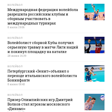
ВОЛЕЙБОЛ
Международная федерация волейбола
разрешила российским клубам и
сборным участвовать в
международных турнирах
8 июля 19:06
ВОЛЕЙБОЛ
Волейболист сборной Кубы получил
серьезную травму в матче Лиги наций
и покинул площадку на каталке
28 июня 16:39
ВОЛЕЙБОЛ
Петербургский «Зенит» объявил о
переходе итальянского волейболиста
Бонинфанте
8 июня 08:45
ВОЛЕЙБОЛ
Призер Олимпийских игр Дмитрий
Волков стал игроком московского
«Динамо»