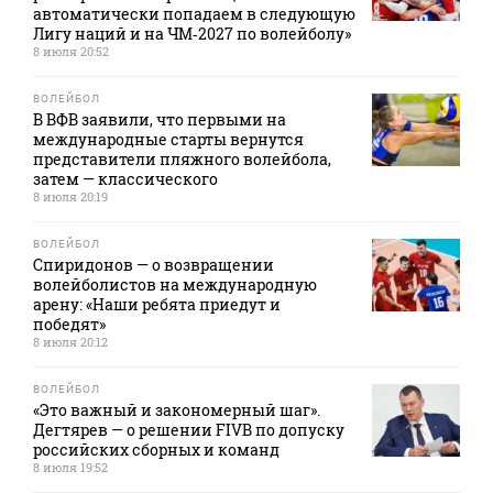
автоматически попадаем в следующую
Лигу наций и на ЧМ‑2027 по волейболу»
8 июля 20:52
ВОЛЕЙБОЛ
В ВФВ заявили, что первыми на
международные старты вернутся
представители пляжного волейбола,
затем — классического
8 июля 20:19
ВОЛЕЙБОЛ
Спиридонов — о возвращении
волейболистов на международную
арену: «Наши ребята приедут и
победят»
8 июля 20:12
ВОЛЕЙБОЛ
«Это важный и закономерный шаг».
Дегтярев — о решении FIVB по допуску
российских сборных и команд
8 июля 19:52