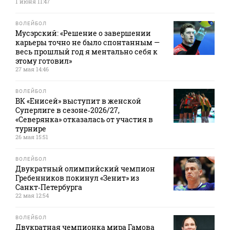
1 июня 11:47
ВОЛЕЙБОЛ
Мусэрский: «Решение о завершении
карьеры точно не было спонтанным —
весь прошлый год я ментально себя к
этому готовил»
27 мая 14:46
ВОЛЕЙБОЛ
ВК «Енисей» выступит в женской
Суперлиге в сезоне‑2026/27,
«Северянка» отказалась от участия в
турнире
26 мая 15:51
ВОЛЕЙБОЛ
Двукратный олимпийский чемпион
Гребенников покинул «Зенит» из
Санкт‑Петербурга
22 мая 12:54
ВОЛЕЙБОЛ
Двукратная чемпионка мира Гамова