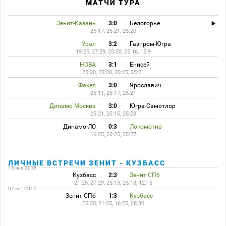
МАТЧИ ТУРА
Зенит-Казань
3:0
Белогорье
25:17, 25:21, 25:20
Урал
3:2
Газпром-Югра
19:25, 27:29, 25:20, 25:16, 15:9
НОВА
3:1
Енисей
25:20, 25:20, 20:25, 25:21
Факел
3:0
Ярославич
25:11, 25:17, 25:21
Динамо Москва
3:0
Югра-Самотлор
25:21, 25:15, 25:23
Динамо-ЛО
0:3
Локомотив
16:25, 20:25, 25:27
ЛИЧНЫЕ ВСТРЕЧИ ЗЕНИТ - КУЗБАСС
13 янв 2018
Кузбасс
2:3
Зенит СПб
21:25, 27:29, 25:13, 25:18, 12:15
07 окт 2017
Зенит СПб
1:3
Кузбасс
25:20, 21:25, 16:25, 28:30