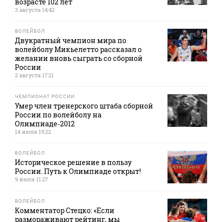
возрасте 102 лет
3 августа 14:42
ВОЛЕЙБОЛ
Двукратный чемпион мира по
волейболу Микьелетто рассказал о
желании вновь сыграть со сборной
России
2 августа 17:21
ЧЕМПИОНАТ РОССИИ
Умер член тренерского штаба сборной
России по волейболу на
Олимпиаде‑2012
14 июля 19:22
ВОЛЕЙБОЛ
Историческое решение в пользу
России. Путь к Олимпиаде открыт!
9 июля 11:27
ВОЛЕЙБОЛ
Комментатор Стецко: «Если
размораживают рейтинг, мы