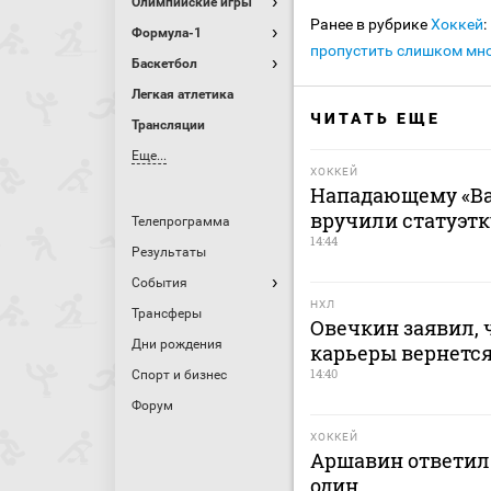
Олимпийские игры
Ранее в рубрике
Хоккей
:
Формула-1
пропустить слишком мно
Баскетбол
Легкая атлетика
ЧИТАТЬ ЕЩЕ
Трансляции
Еще...
ХОККЕЙ
Нападающему «Ва
вручили статуэтк
Телепрограмма
14:44
Результаты
События
НХЛ
Трансферы
Овечкин заявил, 
Дни рождения
карьеры вернется
14:40
Спорт и бизнес
Форум
ХОККЕЙ
Аршавин ответил 
один