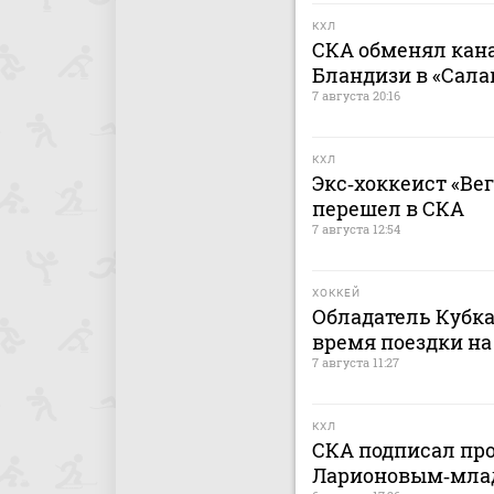
КХЛ
СКА обменял кан
Бландизи в «Сала
7 августа 20:16
КХЛ
Экс‑хоккеист «Ве
перешел в СКА
7 августа 12:54
ХОККЕЙ
Обладатель Кубка
время поездки на
7 августа 11:27
КХЛ
СКА подписал пр
Ларионовым‑мл