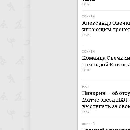
14:37
ХОККЕЙ
Александр Овечки
играющим тренер
14:24
ХОККЕЙ
Команда Овечкин
командой Коваль
14:04
НХЛ
Панарин — об отс
Матче звезд НХЛ:
выступать за сво
13:57
ХОККЕЙ