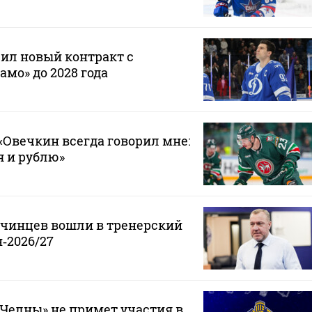
ил новый контракт с
мо» до 2028 года
Овечкин всегда говорил мне:
 я и рублю»
нчинцев вошли в тренерский
‑2026/27
Челны» не примет участия в