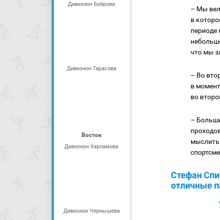
Дивизион Боброва
– Мы вел
в которо
периоде 
небольшо
что мы з
Дивизион Тарасова
– Во вто
в момент
во второ
– Больши
проходов
Восток
мыслить 
Дивизион Харламова
спортсме
Стефан Спин
отличные 
Дивизион Чернышева