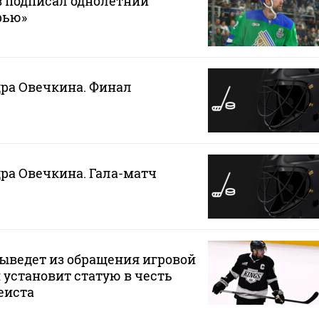
в подписал однолетний
рью»
ра Овечкина. Финал
ра Овечкина. Гала-матч
ыведет из обращения игровой
 установит статую в честь
еиста