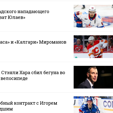
адского нападающего
ват Юлаев»
гаса» и «Калгари» Мироманов
 Стэнли Хара сбил бегуна во
 велосипеде
обный контракт с Игорем
адшим