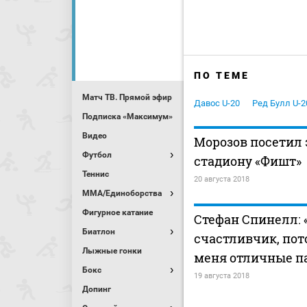
ПО ТЕМЕ
Матч ТВ. Прямой эфир
Давос U-20
Ред Булл U-2
Подписка «Максимум»
Видео
Морозов посетил
Футбол
стадиону «Фишт»
Теннис
20 августа 2018
MMA/Единоборства
Фигурное катание
Стефан Спинелл: 
Биатлон
счастливчик, пот
Лыжные гонки
меня отличные п
Бокс
19 августа 2018
Допинг