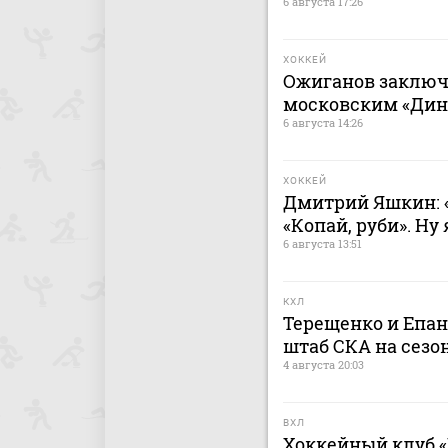
6 августа 17:26
ХОККЕЙ
Ожиганов заключ
московским «Дина
6 августа 14:26
ХОККЕЙ
Дмитрий Яшкин: «
«Копай, руби». Ну
6 августа 13:51
КХЛ
Терещенко и Епа
штаб СКА на сезон
4 августа 20:03
ВХЛ
Хоккейный клуб «