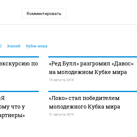
Комментировать
0
Хоккей
Кубок мира
 экскурсию по
«Ред Булл» разгромил «Давос»
на молодежном Кубке мира
19 августа 2018
«Я
«Локо» стал победителем
ому что у
молодежного Кубка мира
артнеры»
31 августа 2019