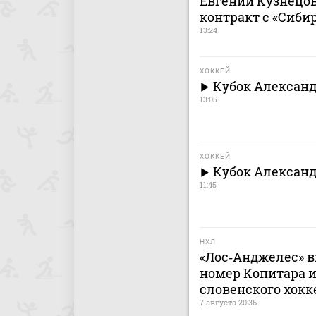
Евгений Кузнецо
контракт с «Сиби
13:24
ХОККЕЙ
Кубок Александ
13:05
ХОККЕЙ
Кубок Александ
11:45
НХЛ
«Лос‑Анджелес» в
номер Копитара и
словенского хокк
7 августа 20:36