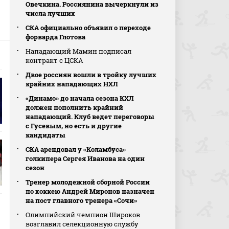
Овечкина. Россиянина вычеркнули из
числа лучших
СКА официально объявил о переходе
форварда Глотова
Нападающий Мамин подписал
контракт с ЦСКА
Двое россиян вошли в тройку лучших
крайних нападающих НХЛ
«Динамо» до начала сезона КХЛ
должен пополнить крайний
нападающий. Клуб ведет переговоры
с Гусевым, но есть и другие
кандидаты
СКА арендовал у «Коламбуса»
голкипера Сергея Иванова на один
сезон
Тренер молодежной сборной России
по хоккею Андрей Миронов назначен
на пост главного тренера «Сочи»
Олимпийский чемпион Широков
возглавил селекционную службу