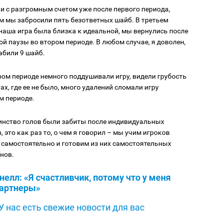
и с разгромным счетом уже после первого периода,
м мы забросили пять безответных шайб. В третьем
наша игра была близка к идеальной, мы вернулись после
й паузы во втором периоде. В любом случае, я доволен,
абили 9 шайб.
ром периоде немного поддушивали игру, видели грубость
ах, где ее не было, много удалений сломали игру
м периоде.
нство голов были забиты после индивидуальных
, это как раз то, о чем я говорил – мы учим игроков
самостоятельно и готовим из них самостоятельных
нов.
елл: «Я счастливчик, потому что у меня
партнеры»
У нас есть свежие новости для вас