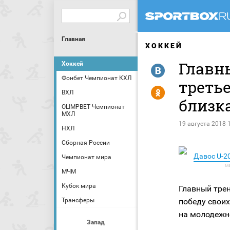
Главная
ХОККЕЙ
Главны
Хоккей
R
Фонбет Чемпионат КХЛ
треть
Y
ВХЛ
близк
OLIMPBET Чемпионат
МХЛ
19 августа 2018 
НХЛ
Сборная России
Давос U-20
Чемпионат мира
МЧМ
Кубок мира
Главный трен
Трансферы
победу своих
на молодежн
Запад