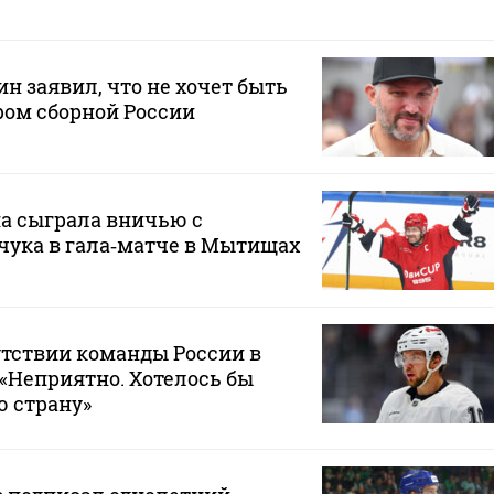
н заявил, что не хочет быть
ом сборной России
а сыграла вничью с
чука в гала‑матче в Мытищах
утствии команды России в
 «Неприятно. Хотелось бы
ю страну»