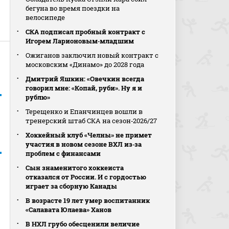
бегуна во время поездки на
велосипеде
СКА подписал пробный контракт с
Игорем Ларионовым‑младшим
Ожиганов заключил новый контракт с
московским «Динамо» до 2028 года
Дмитрий Яшкин: «Овечкин всегда
говорил мне: «Копай, руби». Ну я и
рублю»
Терещенко и Епанчинцев вошли в
тренерский штаб СКА на сезон‑2026/27
Хоккейный клуб «Челны» не примет
участия в новом сезоне ВХЛ из‑за
проблем с финансами
Сын знаменитого хоккеиста
отказался от России. И с гордостью
играет за сборную Канады
В возрасте 19 лет умер воспитанник
«Салавата Юлаева» Ханов
В НХЛ грубо обесценили величие