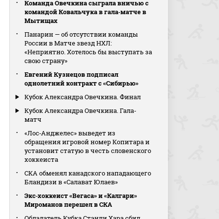
Команда Овечкина сыграла вничью с
командой Ковальчука в гала‑матче в
Мытищах
Панарин — об отсутствии команды
России в Матче звезд НХЛ:
«Неприятно. Хотелось бы выступать за
свою страну»
Евгений Кузнецов подписал
однолетний контракт с «Сибирью»
Кубок Александра Овечкина. Финал
Кубок Александра Овечкина. Гала-
матч
«Лос‑Анджелес» выведет из
обращения игровой номер Копитара и
установит статую в честь словенского
хоккеиста
СКА обменял канадского нападающего
Бландизи в «Салават Юлаев»
Экс‑хоккеист «Вегаса» и «Калгари»
Мироманов перешел в СКА
Обладатель Кубка Стэнли Хара сбил