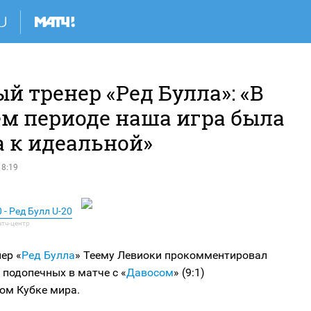
й тренер «Ред Булла»: «В
ем периоде наша игра была
а к идеальной»
18:19
 - Ред Булл U-20
ер «
Ред Булла
» Теему Левиоки прокомментировал
 подопечных в матче с «
Давосом
» (9:1)
ом Кубке мира.