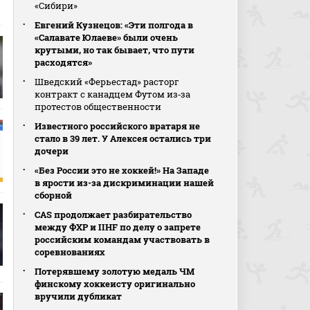
«Сибири»
Евгений Кузнецов: «Эти полгода в
«Салавате Юлаеве» были очень
крутыми, но так бывает, что пути
расходятся»
Шведский «Ферьестад» расторг
контракт с канадцем Футом из‑за
протестов общественности
Известного российского вратаря не
стало в 39 лет. У Алексея остались три
дочери
«Без России это не хоккей!» На Западе
в ярости из-за дискриминации нашей
сборной
CAS продолжает разбирательство
между ФХР и IIHF по делу о запрете
российским командам участвовать в
соревнованиях
Потерявшему золотую медаль ЧМ
финскому хоккеисту оригинально
вручили дубликат