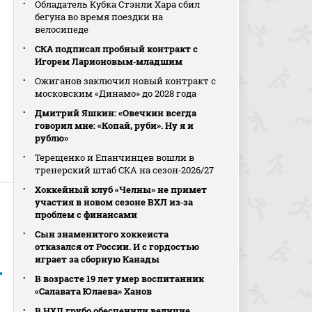
Обладатель Кубка Стэнли Хара сбил
бегуна во время поездки на
велосипеде
СКА подписал пробный контракт с
Игорем Ларионовым‑младшим
Ожиганов заключил новый контракт с
московским «Динамо» до 2028 года
Дмитрий Яшкин: «Овечкин всегда
говорил мне: «Копай, руби». Ну я и
рублю»
Терещенко и Епанчинцев вошли в
тренерский штаб СКА на сезон‑2026/27
Хоккейный клуб «Челны» не примет
участия в новом сезоне ВХЛ из‑за
проблем с финансами
Сын знаменитого хоккеиста
отказался от России. И с гордостью
играет за сборную Канады
В возрасте 19 лет умер воспитанник
«Салавата Юлаева» Ханов
В НХЛ грубо обесценили величие