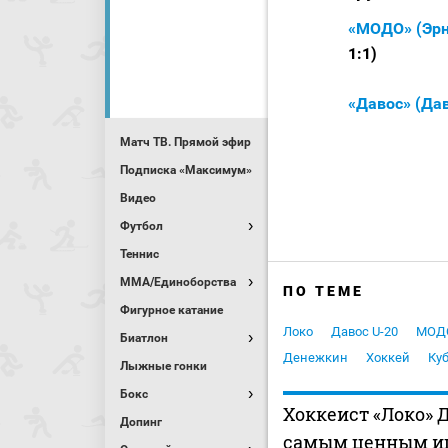
«МОДО» (Эрн
1:1)
«Давос» (Да
Матч ТВ. Прямой эфир
Подписка «Максимум»
Видео
Футбол
Теннис
MMA/Единоборства
ПО ТЕМЕ
Фигурное катание
Локо
Давос U-20
МОДО
Биатлон
Денежкин
Хоккей
Ку
Лыжные гонки
Бокс
Хоккеист «Локо» 
Допинг
самым ценным и