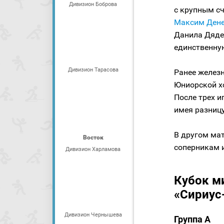
Дивизион Боброва
с крупным сч
Максим Ден
Данила Дяде
единственну
Дивизион Тарасова
Ранее желез
Юниорской хо
После трех и
имея разницу
В другом мат
Восток
соперникам и
Дивизион Харламова
Кубок м
«Сириус-
Дивизион Чернышева
Группа А