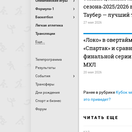
Олимпийские игры
сезона‑2025/2026 
Формула-1
Таубер — лучший 
Баскетбол
27 мая 2026
Легкая атлетика
Трансляции
«Локо» в овертай
Еще...
«Спартак» и сравн
финальной серии
Телепрограмма
МХЛ
Результаты
20 мая 2026
События
Трансферы
Ранее в рубрике
Кубок м
Дни рождения
это приведет?
Спорт и бизнес
Форум
ЧИТАТЬ ЕЩЕ
КХЛ