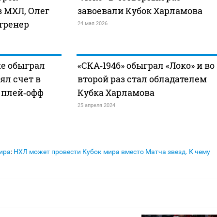
в МХЛ, Олег
завоевали Кубок Харламова
тренер
24 мая 2026
ме обыграл
«СКА‑1946» обыграл «Локо» и во
ял счет в
второй раз стал обладателем
 плей‑офф
Кубка Харламова
25 апреля 2024
ира
:
НХЛ может провести Кубок мира вместо Матча звезд. К чему