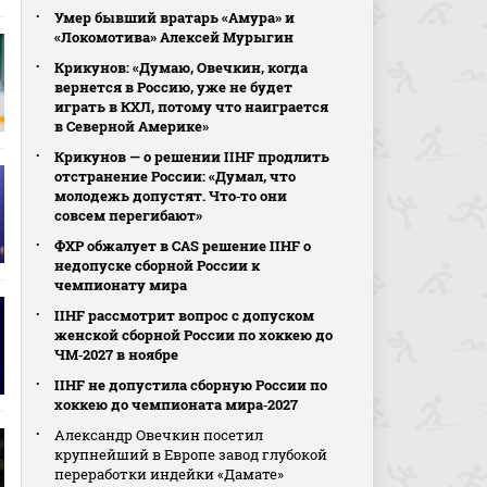
Умер бывший вратарь «Амура» и
«Локомотива» Алексей Мурыгин
Крикунов: «Думаю, Овечкин, когда
вернется в Россию, уже не будет
играть в КХЛ, потому что наиграется
в Северной Америке»
Крикунов — о решении IIHF продлить
отстранение России: «Думал, что
молодежь допустят. Что‑то они
совсем перегибают»
ФХР обжалует в CAS решение IIHF о
недопуске сборной России к
чемпионату мира
IIHF рассмотрит вопрос с допуском
женской сборной России по хоккею до
ЧМ‑2027 в ноябре
IIHF не допустила сборную России по
хоккею до чемпионата мира‑2027
Александр Овечкин посетил
крупнейший в Европе завод глубокой
переработки индейки «Дамате»