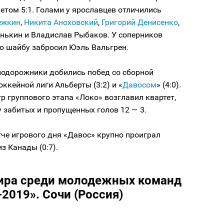
етом 5:1. Голами у ярославцев отличились
ежкин
,
Никита Аноховский
,
Григорий Денисенко
,
нькин и Владислав Рыбаков. У соперников
ю шайбу забросил Юэль Вальгрен.
нодорожники добились побед со сборной
ккейной лиги Альберты (3:2) и «
Давосом
» (4:0).
гр группового этапа «Локо» возглавил квартет,
 забитых и пропущенных голов 12 — 3.
че игрового дня «Давос» крупно проиграл
з Канады (0:7).
ира среди молодежных команд
2019». Сочи (Россия)