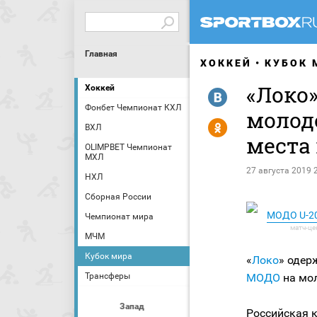
Главная
ХОККЕЙ
КУБОК 
«Локо
Хоккей
R
Фонбет Чемпионат КХЛ
молод
Y
ВХЛ
места 
OLIMPBET Чемпионат
МХЛ
27 августа 2019 
НХЛ
Сборная России
МОДО U-20
Чемпионат мира
МЧМ
Кубок мира
«
Локо
» одер
Трансферы
МОДО
на мо
Запад
Российская 