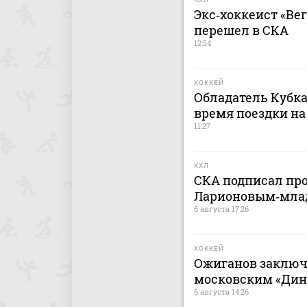
Экс‑хоккеист «Ве
перешел в СКА
12:54
ХОККЕЙ
Обладатель Кубка
время поездки на
11:27
КХЛ
СКА подписал пр
Ларионовым‑мл
6 августа 17:26
ХОККЕЙ
Ожиганов заключ
московским «Дина
6 августа 14:26