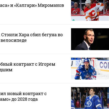
гаса» и «Калгари» Мироманов
 Стэнли Хара сбил бегуна во
 велосипеде
обный контракт с Игорем
адшим
ил новый контракт с
мо» до 2028 года