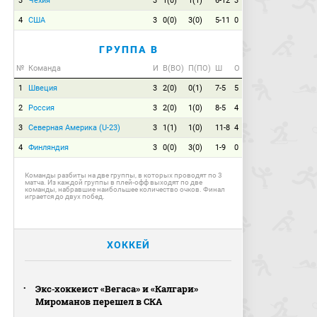
3
Чехия
3
1(0)
1(1)
6-12
3
4
США
3
0(0)
3(0)
5-11
0
ГРУППА B
№
Команда
И
В(ВО)
П(ПО)
Ш
О
1
Швеция
3
2(0)
0(1)
7-5
5
2
Россия
3
2(0)
1(0)
8-5
4
3
Северная Америка (U-23)
3
1(1)
1(0)
11-8
4
4
Финляндия
3
0(0)
3(0)
1-9
0
Команды разбиты на две группы, в которых проводят по 3
матча. Из каждой группы в плей-офф выходят по две
команды, набравшие наибольшее количество очков. Финал
играется до двух побед.
ХОККЕЙ
Экс‑хоккеист «Вегаса» и «Калгари»
Мироманов перешел в СКА