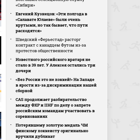
«Сибири»
Евгений Кузнецов: «Эти полгода в
«Салавате Юлаеве» были очень
крутыми, но так бывает, что пути
расходятся»
Шведский «Ферьестад» расторг
контракт с канадцем Футом из‑за
протестов общественности
Известного российского вратаря не
стало в 39 лет. У Алексея остались три
дочери
«Без России это не хоккей!» На Западе
в ярости из-за дискриминации нашей
сборной
CAS продолжает разбирательство
между ФХР и IIHF по делу о запрете
российским командам участвовать в
соревнованиях
Потерявшему золотую медаль ЧМ
финскому хоккеисту оригинально
вручили дубликат