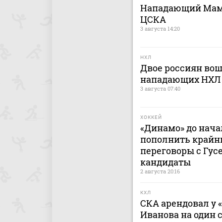
Нападающий Мами
ЦСКА
3 августа 14:20
НХЛ
Двое россиян вош
нападающих НХЛ
3 августа 07:40
ХОККЕЙ
«Динамо» до нача
пополнить крайн
переговоры с Гусе
кандидаты
2 августа 20:16
КХЛ
СКА арендовал у 
Иванова на один 