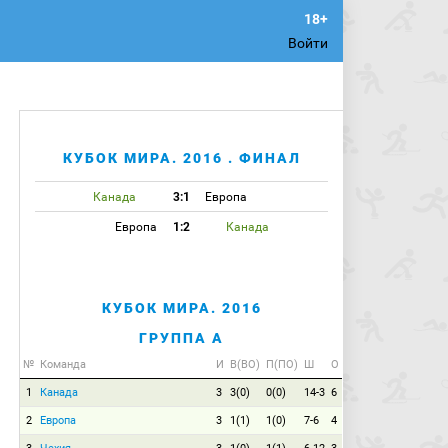
Войти
КУБОК МИРА. 2016 . ФИНАЛ
Канада
3:1
Европа
Европа
1:2
Канада
КУБОК МИРА. 2016
ГРУППА A
№
Команда
И
В(ВО)
П(ПО)
Ш
О
1
Канада
3
3(0)
0(0)
14-3
6
2
Европа
3
1(1)
1(0)
7-6
4