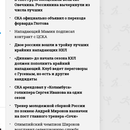
Овечкина. Россиянина вычеркнули из
числа лучших
СКА официально объявил о переходе
форварда Глотова
Нападающий Мамин подписал
контракт с ЦСКА
Двое россиян вошли в тройку лучших
крайних нападающих НХЛ
«Динамо» до начала сезона КХЛ
должен пополнить крайний
нападающий. Клуб ведет переговоры
с Гусевым, но есть и другие
кандидаты
СКА арендовал у «Коламбуса»
голкипера Сергея Иванова на один
сезон
Тренер молодежной сборной России
по хоккею Андрей Миронов назначен
на пост главного тренера «Сочи»
Олимпийский чемпион Широков
возглавил селекционную службу