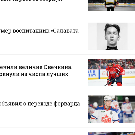
 умер воспитанник «Салавата
ценили величие Овечкина.
ркнули из числа лучших
бъявил о переходе форварда