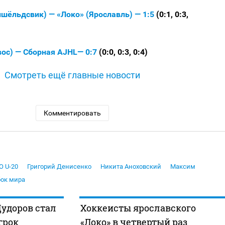
шёльдсвик) — «Локо» (Ярославль) — 1:5
(0:1, 0:3,
вос) — Сборная AJHL— 0:7
(0:0, 0:3, 0:4)
Смотреть ещё главные новости
Комментировать
 U-20
Григорий Денисенко
Никита Аноховский
Максим
бок мира
Дудоров стал
Хоккеисты ярославского
грок
«Локо» в четвертый раз