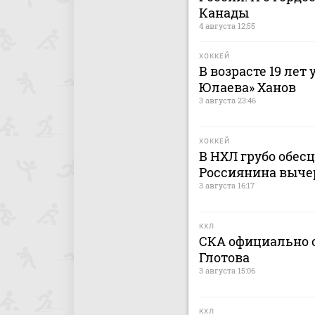
Канады
4 августа 12:55
ХОККЕЙ
В возрасте 19 лет
Юлаева» Ханов
3 августа 23:46
ХОККЕЙ
В НХЛ грубо обес
Россиянина выче
3 августа 16:17
КХЛ
СКА официально о
Глотова
3 августа 15:06
КХЛ