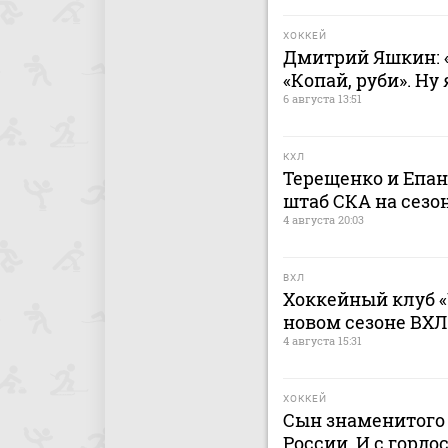
ХОККЕЙ
Дмитрий Яшкин: «
«Копай, руби». Ну
6 августа 13:51
КХЛ
Терещенко и Епа
штаб СКА на сезон
4 августа 20:03
ВХЛ
Хоккейный клуб «
новом сезоне ВХЛ
4 августа 15:31
ХОККЕЙ
Сын знаменитого 
России. И с гордо