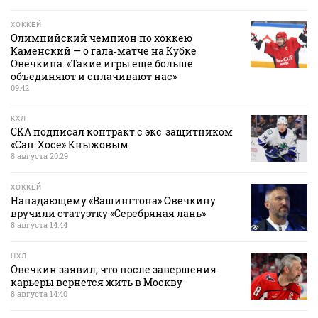
ХОККЕЙ
Олимпийский чемпион по хоккею
Каменский — о гала‑матче на Кубке
Овечкина: «Такие игры еще больше
объединяют и сплачивают нас»
09:42
КХЛ
СКА подписал контракт с экс‑защитником
«Сан‑Хосе» Кныжовым
8 августа 20:29
ХОККЕЙ
Нападающему «Вашингтона» Овечкину
вручили статуэтку «Серебряная лань»
8 августа 14:44
НХЛ
Овечкин заявил, что после завершения
карьеры вернется жить в Москву
8 августа 14:40