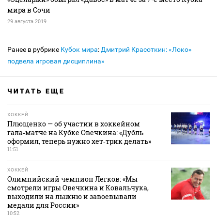
мира в Сочи
29 августа 2019
Ранее в рубрике
Кубок мира
:
Дмитрий Красоткин: «Локо»
подвела игровая дисциплина»
ЧИТАТЬ ЕЩЕ
ХОККЕЙ
Плющенко — об участии в хоккейном
гала‑матче на Кубке Овечкина: «Дубль
оформил, теперь нужно хет‑трик делать»
11:51
ХОККЕЙ
Олимпийский чемпион Легков: «Мы
смотрели игры Овечкина и Ковальчука,
выходили на лыжню и завоевывали
медали для России»
10:52