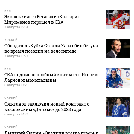
КХЛ
Экс‑хоккеист «Вегаса» и «Калгари»
Мироманов перешел в СКА
7 августа 12:54
ХОККЕЙ
Обладатель Кубка Стэнли Хара сбил бегуна
во время поездки на велосипеде
7 августа 11:27
КХЛ
СКА подписал пробный контракт с Игорем
Ларионовым‑младшим
6 августа 17:26
ХОККЕЙ
Ожиганов заключил новый контракт с
московским «Динамо» до 2028 года
6 августа 14:26
ХОККЕЙ
Дмитрий Яшкин: «Овечкин всегда говорил