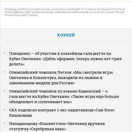
Команды разбиты на две группы, в которых проводят по 3 матча. Из каждой группы в
плей-офф выходят по две команды, набравшие наибольшее количество очков. Финал
играется до двух побед.
ХОККЕЙ
Плющенко — об участии в хоккейном гала‑матче на
Кубке Овечкина: «Дубль оформил, теперь нужно хет‑трик
делать»
Олимпийский чемпион Легков: «Мы смотрели игры
Овечкина и Ковальчука, выходили на лыжню и
завоевывали медали для России»
Олимпийский чемпион по хоккею Каменский — о
гала‑матче на Кубке Овечкина: «Такие игры еще больше
объединяют и сплачивают нас»
СКА подписал контракт с экс‑защитником «Сан‑Хосе»
Кныжовым
Нападающему «Вашингтона» Овечкину вручили
статуэтку «Серебряная лань»