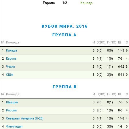
Европа
1:2
Канада
КУБОК МИРА. 2016
ГРУППА A
№
Команда
И
В(ВО)
П(ПО)
Ш
О
1
Канада
3
3(0)
0(0)
14-3
6
2
Европа
3
1(1)
1(0)
7-6
4
3
Чехия
3
1(0)
1(1)
6-12
3
4
США
3
0(0)
3(0)
5-11
0
ГРУППА B
№
Команда
И
В(ВО)
П(ПО)
Ш
О
1
Швеция
3
2(0)
0(1)
7-5
5
2
Россия
3
2(0)
1(0)
8-5
4
3
Северная Америка (U-23)
3
1(1)
1(0)
11-8
4
4
Финляндия
3
0(0)
3(0)
1-9
0