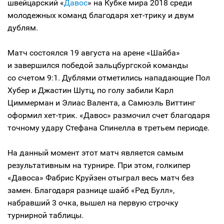
швейцарский «
Давос
» на Кубке мира 2018 среди
молодежных команд благодаря хет-трику и двум
дублям.
Матч состоялся 19 августа на арене «Шайба»
и завершился победой зальцбургской команды
со счетом 9:1. Дублями отметились нападающие Пол
Хубер и Джастин Шутц, по голу забили Карл
Циммерман и Элиас Валента, а Самюэль Виттинг
оформил хет-трик. «Давос» размочил счет благодаря
точному удару Стефана Спинелла в третьем периоде.
На данный момент этот матч является самым
результативным на турнире. При этом, голкипер
«Давоса» Фабрис Круйзен отыграл весь матч без
замен. Благодаря разнице шайб «Ред Булл»,
набравший 3 очка, вышел на первую строчку
турнирной таблицы.