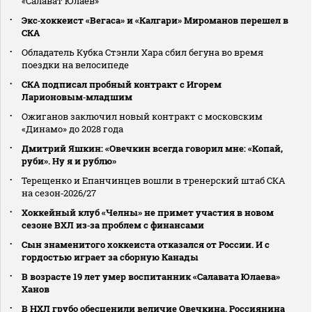
«Салават Юлаев»
Экс‑хоккеист «Вегаса» и «Калгари» Мироманов перешел в
СКА
Обладатель Кубка Стэнли Хара сбил бегуна во время
поездки на велосипеде
СКА подписал пробный контракт с Игорем
Ларионовым‑младшим
Ожиганов заключил новый контракт с московским
«Динамо» до 2028 года
Дмитрий Яшкин: «Овечкин всегда говорил мне: «Копай,
руби». Ну я и рублю»
Терещенко и Епанчинцев вошли в тренерский штаб СКА
на сезон‑2026/27
Хоккейный клуб «Челны» не примет участия в новом
сезоне ВХЛ из‑за проблем с финансами
Сын знаменитого хоккеиста отказался от России. И с
гордостью играет за сборную Канады
В возрасте 19 лет умер воспитанник «Салавата Юлаева»
Ханов
В НХЛ грубо обесценили величие Овечкина. Россиянина