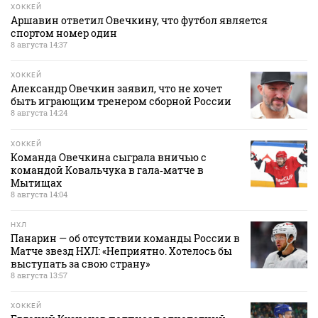
ХОККЕЙ
Аршавин ответил Овечкину, что футбол является
спортом номер один
8 августа 14:37
ХОККЕЙ
Александр Овечкин заявил, что не хочет
быть играющим тренером сборной России
8 августа 14:24
ХОККЕЙ
Команда Овечкина сыграла вничью с
командой Ковальчука в гала‑матче в
Мытищах
8 августа 14:04
НХЛ
Панарин — об отсутствии команды России в
Матче звезд НХЛ: «Неприятно. Хотелось бы
выступать за свою страну»
8 августа 13:57
ХОККЕЙ