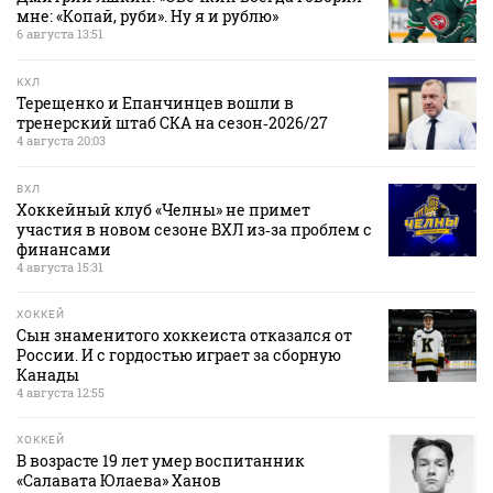
мне: «Копай, руби». Ну я и рублю»
6 августа 13:51
КХЛ
Терещенко и Епанчинцев вошли в
тренерский штаб СКА на сезон‑2026/27
4 августа 20:03
ВХЛ
Хоккейный клуб «Челны» не примет
участия в новом сезоне ВХЛ из‑за проблем с
финансами
4 августа 15:31
ХОККЕЙ
Сын знаменитого хоккеиста отказался от
России. И с гордостью играет за сборную
Канады
4 августа 12:55
ХОККЕЙ
В возрасте 19 лет умер воспитанник
«Салавата Юлаева» Ханов