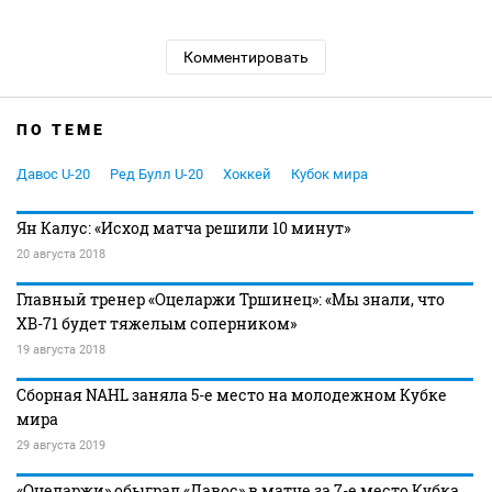
Комментировать
ПО ТЕМЕ
Давос U-20
Ред Булл U-20
Хоккей
Кубок мира
Ян Калус: «Исход матча решили 10 минут»
20 августа 2018
Главный тренер «Оцеларжи Тршинец»: «Мы знали, что
ХВ-71 будет тяжелым соперником»
19 августа 2018
Сборная NAHL заняла 5-е место на молодежном Кубке
мира
29 августа 2019
«Оцеларжи» обыграл «Давос» в матче за 7-е место Кубка