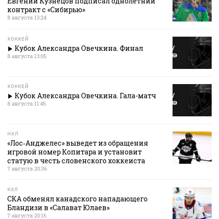
Евгений Кузнецов подписал однолетний
контракт с «Сибирью»
8 августа 13:24
ХОККЕЙ
Кубок Александра Овечкина. Финал
8 августа 13:05
ХОККЕЙ
Кубок Александра Овечкина. Гала-матч
8 августа 11:45
НХЛ
«Лос‑Анджелес» выведет из обращения
игровой номер Копитара и установит
статую в честь словенского хоккеиста
7 августа 20:36
КХЛ
СКА обменял канадского нападающего
Бландизи в «Салават Юлаев»
7 августа 20:16