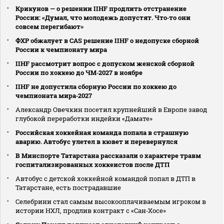
Крикунов — о решении IIHF продлить отстранение
России: «Думал, что молодежь допустят. Что‑то они
совсем перегибают»
ФХР обжалует в CAS решение IIHF о недопуске сборной
России к чемпионату мира
IIHF рассмотрит вопрос с допуском женской сборной
России по хоккею до ЧМ‑2027 в ноябре
IIHF не допустила сборную России по хоккею до
чемпионата мира‑2027
Александр Овечкин посетил крупнейший в Европе завод
глубокой переработки индейки «Дамате»
Российская хоккейная команда попала в страшную
аварию. Автобус улетел в кювет и перевернулся
В Минспорте Татарстана рассказали о характере травм
госпитализированных хоккеистов после ДТП
Автобус с детской хоккейной командой попал в ДТП в
Татарстане, есть пострадавшие
Селебрини стал самым высокооплачиваемым игроком в
истории НХЛ, продлив контракт с «Сан‑Хосе»