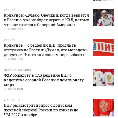
ХОККЕЙ
Крикунов: «Думаю, Овечкин, когда вернется
в Россию, уже не будет играть в КХЛ, потому
что наиграется в Северной Америке»
31 июля 14:54
ХОККЕЙ
Крикунов — о решении IIHF продлить
отстранение России: «Думал, что молодежь
допустят. Что‑то они совсем перегибают»
31 июля 13:10
ЧЕМПИОНАТ МИРА
ФХР обжалует в CAS решение IIHF о
недопуске сборной России к чемпионату
мира
30 июля 19:31
ЖЕНЩИНЫ
IIHF рассмотрит вопрос с допуском
женской сборной России по хоккею до
ЧМ‑2027 в ноябре