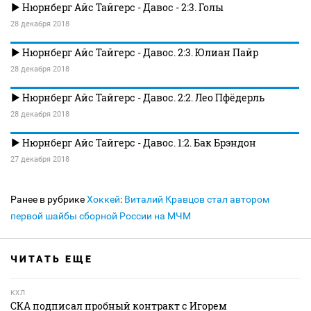
Нюрнберг Айс Тайгерс - Давос - 2:3. Голы
28 декабря 2018
Нюрнберг Айс Тайгерс - Давос. 2:3. Юлиан Пайр
28 декабря 2018
Нюрнберг Айс Тайгерс - Давос. 2:2. Лео Пфёдерль
28 декабря 2018
Нюрнберг Айс Тайгерс - Давос. 1:2. Бак Брэндон
27 декабря 2018
Ранее в рубрике
Хоккей
:
Виталий Кравцов стал автором
первой шайбы сборной России на МЧМ
ЧИТАТЬ ЕЩЕ
КХЛ
СКА подписал пробный контракт с Игорем