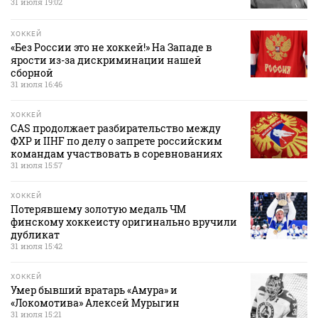
31 июля 19:02
ХОККЕЙ
«Без России это не хоккей!» На Западе в
ярости из-за дискриминации нашей
сборной
31 июля 16:46
ХОККЕЙ
CAS продолжает разбирательство между
ФХР и IIHF по делу о запрете российским
командам участвовать в соревнованиях
31 июля 15:57
ХОККЕЙ
Потерявшему золотую медаль ЧМ
финскому хоккеисту оригинально вручили
дубликат
31 июля 15:42
ХОККЕЙ
Умер бывший вратарь «Амура» и
«Локомотива» Алексей Мурыгин
31 июля 15:21