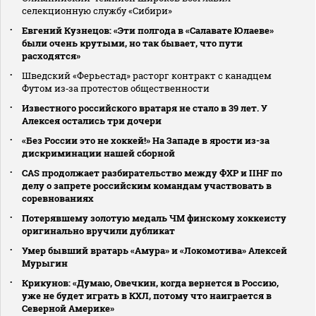
селекционную службу «Сибири»
Евгений Кузнецов: «Эти полгода в «Салавате Юлаеве»
были очень крутыми, но так бывает, что пути
расходятся»
Шведский «Ферьестад» расторг контракт с канадцем
Футом из‑за протестов общественности
Известного российского вратаря не стало в 39 лет. У
Алексея остались три дочери
«Без России это не хоккей!» На Западе в ярости из-за
дискриминации нашей сборной
CAS продолжает разбирательство между ФХР и IIHF по
делу о запрете российским командам участвовать в
соревнованиях
Потерявшему золотую медаль ЧМ финскому хоккеисту
оригинально вручили дубликат
Умер бывший вратарь «Амура» и «Локомотива» Алексей
Мурыгин
Крикунов: «Думаю, Овечкин, когда вернется в Россию,
уже не будет играть в КХЛ, потому что наиграется в
Северной Америке»