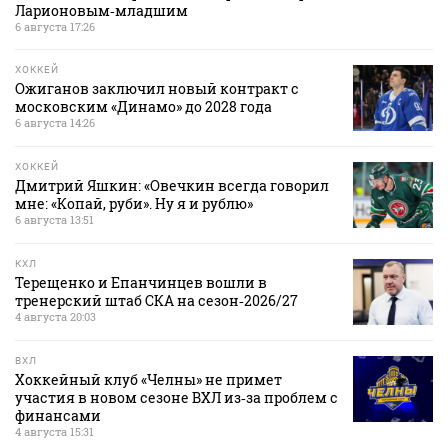
Ларионовым‑младшим
6 августа 17:26
ХОККЕЙ
Ожиганов заключил новый контракт с
московским «Динамо» до 2028 года
6 августа 14:26
ХОККЕЙ
Дмитрий Яшкин: «Овечкин всегда говорил
мне: «Копай, руби». Ну я и рублю»
6 августа 13:51
КХЛ
Терещенко и Епанчинцев вошли в
тренерский штаб СКА на сезон‑2026/27
4 августа 20:03
ВХЛ
Хоккейный клуб «Челны» не примет
участия в новом сезоне ВХЛ из‑за проблем с
финансами
4 августа 15:31