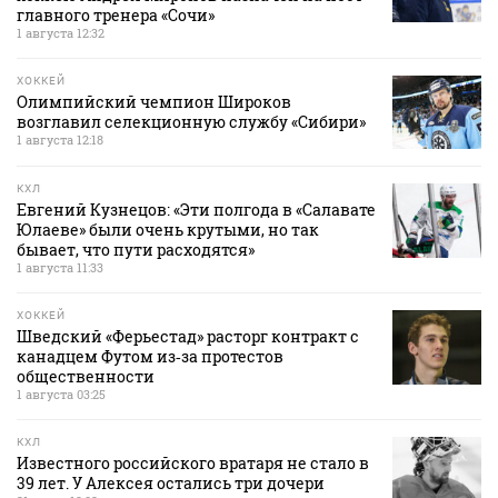
главного тренера «Сочи»
1 августа 12:32
ХОККЕЙ
Олимпийский чемпион Широков
возглавил селекционную службу «Сибири»
1 августа 12:18
КХЛ
Евгений Кузнецов: «Эти полгода в «Салавате
Юлаеве» были очень крутыми, но так
бывает, что пути расходятся»
1 августа 11:33
ХОККЕЙ
Шведский «Ферьестад» расторг контракт с
канадцем Футом из‑за протестов
общественности
1 августа 03:25
КХЛ
Известного российского вратаря не стало в
39 лет. У Алексея остались три дочери