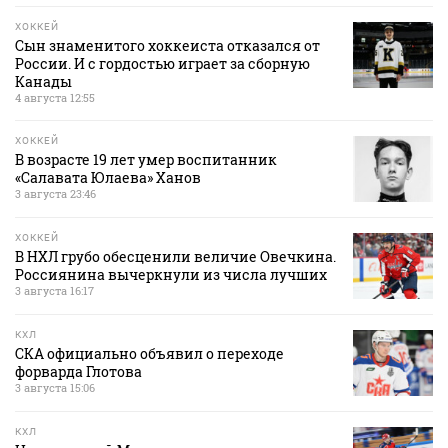
ХОККЕЙ
Сын знаменитого хоккеиста отказался от
России. И с гордостью играет за сборную
Канады
4 августа 12:55
ХОККЕЙ
В возрасте 19 лет умер воспитанник
«Салавата Юлаева» Ханов
3 августа 23:46
ХОККЕЙ
В НХЛ грубо обесценили величие Овечкина.
Россиянина вычеркнули из числа лучших
3 августа 16:17
КХЛ
СКА официально объявил о переходе
форварда Глотова
3 августа 15:06
КХЛ