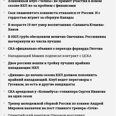
Хоккейный клуб «Челны» не примет участия в новом
сезоне ВХЛ из‑за проблем с финансами
Сын знаменитого хоккеиста отказался от России. И с
гордостью играет за сборную Канады
В возрасте 19 лет умер воспитанник «Салавата Юлаева»
Ханов
В НХЛ грубо обесценили величие Овечкина. Россиянина
вычеркнули из числа лучших
СКА официально объявил о переходе форварда Глотова
Нападающий Мамин подписал контракт с ЦСКА
Двое россиян вошли в тройку лучших крайних
нападающих НХЛ
«Динамо» до начала сезона КХЛ должен пополнить
крайний нападающий. Клуб ведет переговоры с
Гусевым, но есть и другие кандидаты
СКА арендовал у «Коламбуса» голкипера Сергея Иванова
на один сезон
Тренер молодежной сборной России по хоккею Андрей
Миронов назначен на пост главного тренера «Сочи»
Олимпийский чемпион Широков возглавил