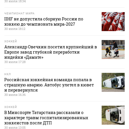
30 июля 18:34
ЧЕМПИОНАТ МИРА
IIHF не допустила сборную России по
хоккею до чемпионата мира‑2027
30 июля 18:12
ХОККЕЙ
Александр Овечкин посетил крупнейший в
Европе завод глубокой переработки
индейки «Дамате»
30 июля 17:28
НХЛ
Российская хоккейная команда попала в
страшную аварию. Автобус улетел в кювет
и перевернулся
30 июля 16:36
ХОККЕЙ
В Минспорте Татарстана рассказали о
характере травм госпитализированных
хоккеистов после ДТП
30 июля 13:05