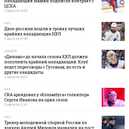
Нападающий Мамин подписал контракт с
ЦСКА
3 августа 14:20
НХЛ
Двое россиян вошли в тройку лучших
крайних нападающих НХЛ
3 августа 07:40
ХОККЕЙ
«Динамо» до начала сезона КХЛ должен
пополнить крайний нападающий. Клуб
ведет переговоры с Гусевым, но есть и
другие кандидаты
2 августа 20:16
КХЛ
СКА арендовал у «Коламбуса» голкипера
Сергея Иванова на один сезон
2 августа 11:14
КХЛ
Тренер молодежной сборной России по
хоккею Андрей Миронов назначен на пост