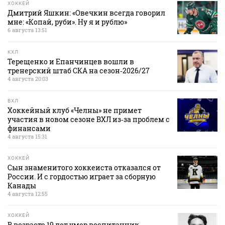
ХОККЕЙ
Дмитрий Яшкин: «Овечкин всегда говорил
мне: «Копай, руби». Ну я и рублю»
6 августа 13:51
КХЛ
Терещенко и Епанчинцев вошли в
тренерский штаб СКА на сезон‑2026/27
4 августа 20:03
ВХЛ
Хоккейный клуб «Челны» не примет
участия в новом сезоне ВХЛ из‑за проблем с
финансами
4 августа 15:31
ХОККЕЙ
Сын знаменитого хоккеиста отказался от
России. И с гордостью играет за сборную
Канады
4 августа 12:55
ХОККЕЙ
В возрасте 19 лет умер воспитанник