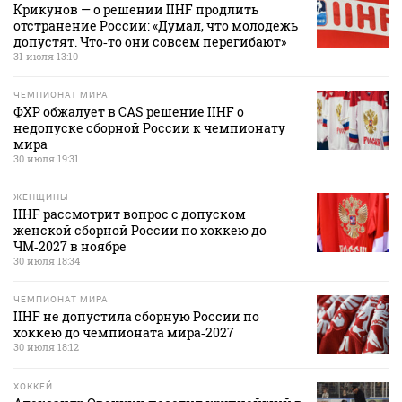
Крикунов — о решении IIHF продлить
отстранение России: «Думал, что молодежь
допустят. Что‑то они совсем перегибают»
31 июля 13:10
ЧЕМПИОНАТ МИРА
ФХР обжалует в CAS решение IIHF о
недопуске сборной России к чемпионату
мира
30 июля 19:31
ЖЕНЩИНЫ
IIHF рассмотрит вопрос с допуском
женской сборной России по хоккею до
ЧМ‑2027 в ноябре
30 июля 18:34
ЧЕМПИОНАТ МИРА
IIHF не допустила сборную России по
хоккею до чемпионата мира‑2027
30 июля 18:12
ХОККЕЙ