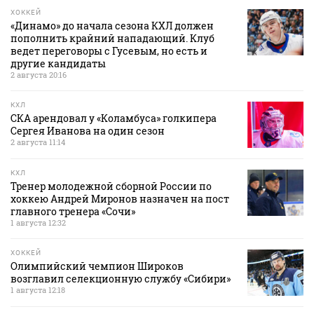
ХОККЕЙ
«Динамо» до начала сезона КХЛ должен
пополнить крайний нападающий. Клуб
ведет переговоры с Гусевым, но есть и
другие кандидаты
2 августа 20:16
КХЛ
СКА арендовал у «Коламбуса» голкипера
Сергея Иванова на один сезон
2 августа 11:14
КХЛ
Тренер молодежной сборной России по
хоккею Андрей Миронов назначен на пост
главного тренера «Сочи»
1 августа 12:32
ХОККЕЙ
Олимпийский чемпион Широков
возглавил селекционную службу «Сибири»
1 августа 12:18