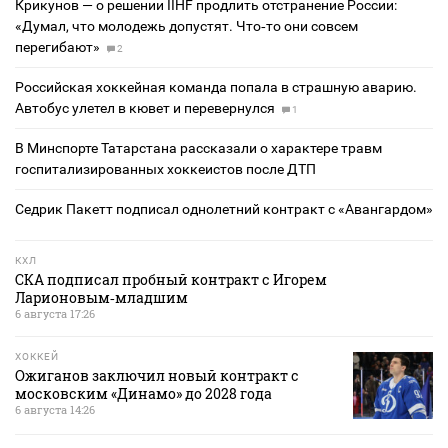
Крикунов — о решении IIHF продлить отстранение России:
«Думал, что молодежь допустят. Что‑то они совсем
перегибают»
2
Российская хоккейная команда попала в страшную аварию.
Автобус улетел в кювет и перевернулся
1
В Минспорте Татарстана рассказали о характере травм
госпитализированных хоккеистов после ДТП
Седрик Пакетт подписал однолетний контракт с «Авангардом»
КХЛ
СКА подписал пробный контракт с Игорем
Ларионовым‑младшим
6 августа 17:26
ХОККЕЙ
Ожиганов заключил новый контракт с
московским «Динамо» до 2028 года
6 августа 14:26