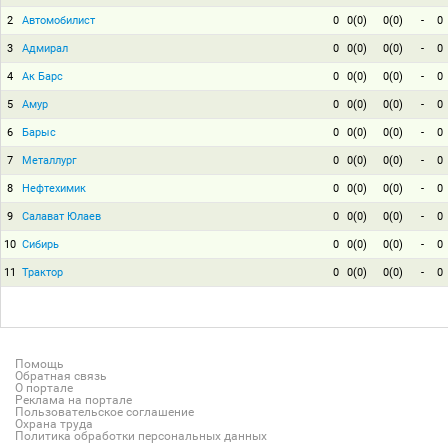
2
Автомобилист
0
0(0)
0(0)
-
0
3
Адмирал
0
0(0)
0(0)
-
0
4
Ак Барс
0
0(0)
0(0)
-
0
5
Амур
0
0(0)
0(0)
-
0
6
Барыс
0
0(0)
0(0)
-
0
7
Металлург
0
0(0)
0(0)
-
0
8
Нефтехимик
0
0(0)
0(0)
-
0
9
Салават Юлаев
0
0(0)
0(0)
-
0
10
Сибирь
0
0(0)
0(0)
-
0
11
Трактор
0
0(0)
0(0)
-
0
Помощь
Обратная связь
О портале
Реклама на портале
Пользовательское соглашение
Охрана труда
Политика обработки персональных данных