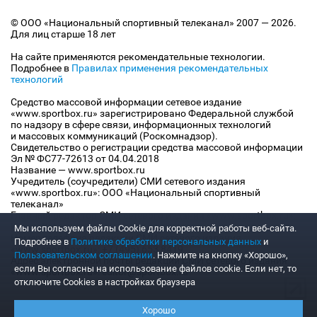
© ООО «Национальный спортивный телеканал» 2007 — 2026.
Для лиц старше 18 лет
На сайте применяются рекомендательные технологии.
Подробнее в
Правилах применения рекомендательных
технологий
Средство массовой информации сетевое издание
«www.sportbox.ru» зарегистрировано Федеральной службой
по надзору в сфере связи, информационных технологий
и массовых коммуникаций (Роскомнадзор).
Свидетельство о регистрации средства массовой информации
Эл № ФС77-72613 от 04.04.2018
Название — www.sportbox.ru
Учредитель (соучредители) СМИ сетевого издания
«www.sportbox.ru»: ООО «Национальный спортивный
телеканал»
Главный редактор СМИ сетевого издания «www.sportbox.ru»:
Конов В.А.
Мы используем файлы Сookie для корректной работы веб-сайта.
Номер телефона редакции СМИ сетевого издания
Подробнее в
Политике обработки персональных данных
и
«www.sportbox.ru»: +7 (495) 653 8419
Пользовательском соглашении
. Нажмите на кнопку «Хорошо»,
Адрес электронной почты редакции СМИ сетевого издания
если Вы согласны на использование файлов cookie. Если нет, то
«www.sportbox.ru»: editor@sportbox.ru
отключите Cookies в настройках браузера
Хорошо