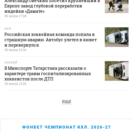
Александр Овечкин посетил крупнейший в
Европе завод глубокой переработки
индейки «Дамате»
30 июля 17:28
НХЛ
Российская хоккейная команда попала в
страшную аварию. Автобус улетел в кювет
и перевернулся
30 июля 16:36
ХОККЕЙ
В Минспорте Татарстана рассказали о
характере травм госпитализированных
хоккеистов после ДТП
30 июля 13:05
ЕЩЕ
ФОНБЕТ ЧЕМПИОНАТ КХЛ. 2026-27