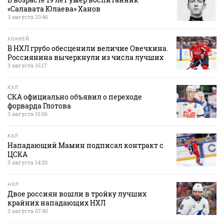
«Салавата Юлаева» Ханов
3 августа 23:46
ХОККЕЙ
В НХЛ грубо обесценили величие Овечкина.
Россиянина вычеркнули из числа лучших
3 августа 16:17
КХЛ
СКА официально объявил о переходе
форварда Глотова
3 августа 15:06
КХЛ
Нападающий Мамин подписал контракт с
ЦСКА
3 августа 14:20
НХЛ
Двое россиян вошли в тройку лучших
крайних нападающих НХЛ
3 августа 07:40