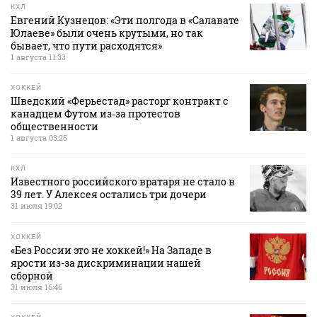
КХЛ
Евгений Кузнецов: «Эти полгода в «Салавате
Юлаеве» были очень крутыми, но так
бывает, что пути расходятся»
1 августа 11:33
ХОККЕЙ
Шведский «Ферьестад» расторг контракт с
канадцем Футом из‑за протестов
общественности
1 августа 03:25
КХЛ
Известного российского вратаря не стало в
39 лет. У Алексея остались три дочери
31 июля 19:02
ХОККЕЙ
«Без России это не хоккей!» На Западе в
ярости из-за дискриминации нашей
сборной
31 июля 16:46