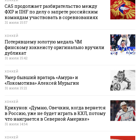
ХОККЕЙ
CAS продолжает разбирательство между
ФХР и IIHF по делу о запрете российским
командам участвовать в соревнованиях
31 июля 15:57
ХОККЕЙ
Потерявшему золотую медаль ЧМ
финскому хоккеисту оригинально вручили
дубликат
31 июля 15:42
ХОККЕЙ
Умер бывший вратарь «Амура» и
«Локомотива» Алексей Мурыгин
31 июля 15:21
ХОККЕЙ
Крикунов: «Думаю, Овечкин, когда вернется
в Россию, уже не будет играть в КХЛ, потому
что наиграется в Северной Америке»
31 июля 14:54
ХОККЕЙ