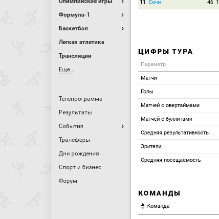
Олимпийские игры
11
Сочи
46
1
Формула-1
Баскетбол
Легкая атлетика
ЦИФРЫ ТУРА
Трансляции
Параметр
Еще...
Матчи
Голы
Телепрограмма
Матчей с овертаймами
Результаты
Матчей с буллитами
События
Средняя результативность
Трансферы
Зрители
Дни рождения
Средняя посещаемость
Спорт и бизнес
Форум
КОМАНДЫ
Команда