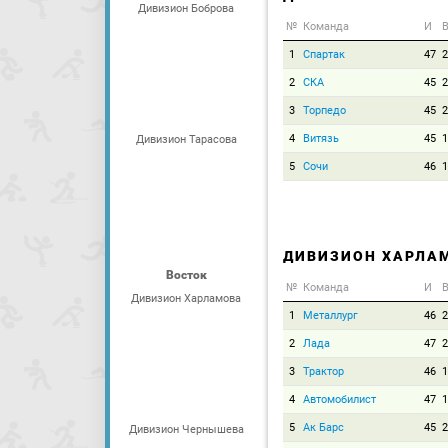
Дивизион Боброва
№
Команда
И
В
1
Спартак
47
2
2
СКА
45
2
3
Торпедо
45
2
4
Витязь
45
1
Дивизион Тарасова
5
Сочи
46
1
ДИВИЗИОН ХАРЛА
Восток
№
Команда
И
В
Дивизион Харламова
1
Металлург
46
2
2
Лада
47
2
3
Трактор
46
1
4
Автомобилист
47
1
5
Ак Барс
45
2
Дивизион Чернышева