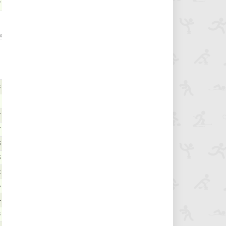
7
х
3
1
7
7
5
5
2
6
4
3