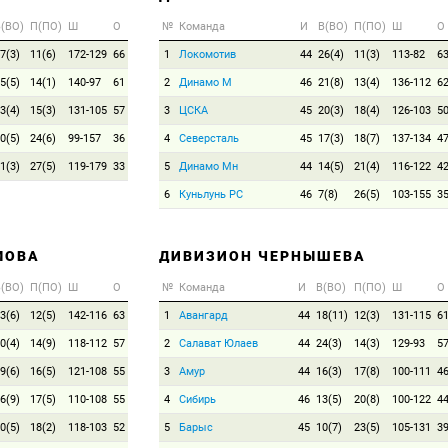
(ВО)
П(ПО)
Ш
О
№
Команда
И
В(ВО)
П(ПО)
Ш
О
7(3)
11(6)
172-129
66
1
Локомотив
44
26(4)
11(3)
113-82
6
5(5)
14(1)
140-97
61
2
Динамо М
46
21(8)
13(4)
136-112
6
3(4)
15(3)
131-105
57
3
ЦСКА
45
20(3)
18(4)
126-103
5
0(5)
24(6)
99-157
36
4
Северсталь
45
17(3)
18(7)
137-134
4
1(3)
27(5)
119-179
33
5
Динамо Мн
44
14(5)
21(4)
116-122
4
6
Куньлунь РС
46
7(8)
26(5)
103-155
3
МОВА
ДИВИЗИОН ЧЕРНЫШЕВА
(ВО)
П(ПО)
Ш
О
№
Команда
И
В(ВО)
П(ПО)
Ш
О
3(6)
12(5)
142-116
63
1
Авангард
44
18(11)
12(3)
131-115
6
0(4)
14(9)
118-112
57
2
Салават Юлаев
44
24(3)
14(3)
129-93
5
9(6)
16(5)
121-108
55
3
Амур
44
16(3)
17(8)
100-111
4
6(9)
17(5)
110-108
55
4
Сибирь
46
13(5)
20(8)
100-122
4
0(5)
18(2)
118-103
52
5
Барыс
45
10(7)
23(5)
105-131
3