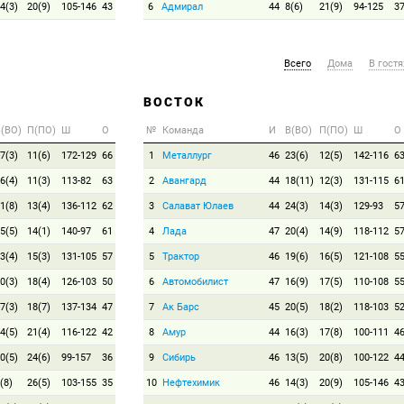
4(3)
20(9)
105-146
43
6
Адмирал
44
8(6)
21(9)
94-125
3
Всего
Дома
В гостя
ВОСТОК
(ВО)
П(ПО)
Ш
О
№
Команда
И
В(ВО)
П(ПО)
Ш
О
7(3)
11(6)
172-129
66
1
Металлург
46
23(6)
12(5)
142-116
6
6(4)
11(3)
113-82
63
2
Авангард
44
18(11)
12(3)
131-115
6
1(8)
13(4)
136-112
62
3
Салават Юлаев
44
24(3)
14(3)
129-93
5
5(5)
14(1)
140-97
61
4
Лада
47
20(4)
14(9)
118-112
5
3(4)
15(3)
131-105
57
5
Трактор
46
19(6)
16(5)
121-108
5
0(3)
18(4)
126-103
50
6
Автомобилист
47
16(9)
17(5)
110-108
5
7(3)
18(7)
137-134
47
7
Ак Барс
45
20(5)
18(2)
118-103
5
4(5)
21(4)
116-122
42
8
Амур
44
16(3)
17(8)
100-111
4
0(5)
24(6)
99-157
36
9
Сибирь
46
13(5)
20(8)
100-122
4
(8)
26(5)
103-155
35
10
Нефтехимик
46
14(3)
20(9)
105-146
4