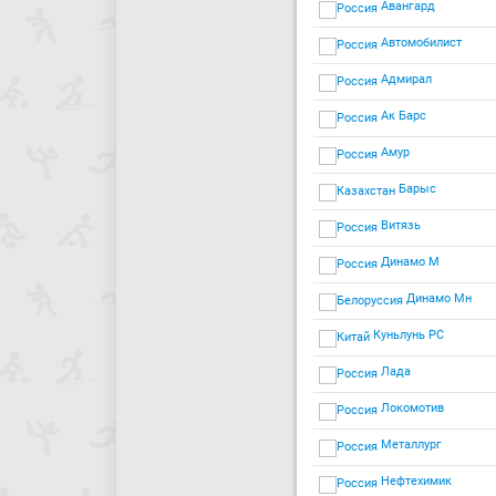
Авангард
Автомобилист
Адмирал
Ак Барс
Амур
Барыс
Витязь
Динамо М
Динамо Мн
Куньлунь РС
Лада
Локомотив
Металлург
Нефтехимик