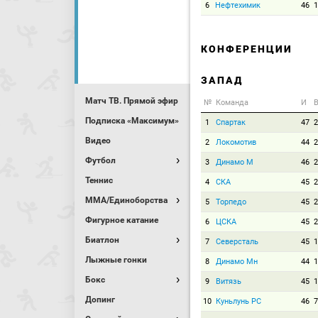
6
Нефтехимик
46
1
КОНФЕРЕНЦИИ
ЗАПАД
Матч ТВ. Прямой эфир
№
Команда
И
В
Подписка «Максимум»
1
Спартак
47
2
Видео
2
Локомотив
44
2
Футбол
3
Динамо М
46
2
Теннис
4
СКА
45
2
MMA/Единоборства
5
Торпедо
45
2
Фигурное катание
6
ЦСКА
45
2
Биатлон
7
Северсталь
45
1
Лыжные гонки
8
Динамо Мн
44
1
Бокс
9
Витязь
45
1
Допинг
10
Куньлунь РС
46
7