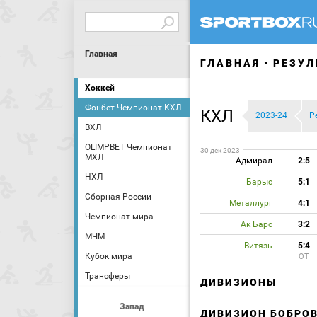
Главная
ГЛАВНАЯ
РЕЗУЛ
Хоккей
Фонбет Чемпионат КХЛ
КХЛ
2023-24
Р
ВХЛ
OLIMPBET Чемпионат
30 дек 2023
МХЛ
Адмирал
2:5
НХЛ
Барыс
5:1
Сборная России
Металлург
4:1
Чемпионат мира
Ак Барс
3:2
МЧМ
Витязь
5:4
Кубок мира
ОТ
Трансферы
ДИВИЗИОНЫ
Запад
ДИВИЗИОН БОБРО