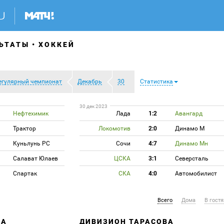
ЬТАТЫ
ХОККЕЙ
егулярный чемпионат
Декабрь
30
Статистика
30 дек 2023
Нефтехимик
Лада
1:2
Авангард
Трактор
Локомотив
2:0
Динамо М
Куньлунь РС
Сочи
4:7
Динамо Мн
Салават Юлаев
ЦСКА
3:1
Северсталь
Спартак
СКА
4:0
Автомобилист
Всего
Дома
В гостя
ВА
ДИВИЗИОН ТАРАСОВА