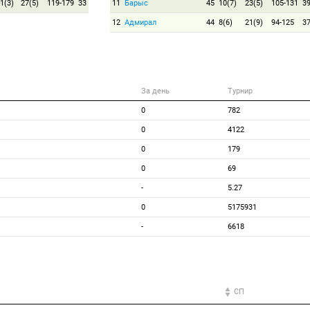
1(3)
27(5)
119-179
33
11
Барыс
45
10(7)
23(5)
105-131
3
12
Адмирал
44
8(6)
21(9)
94-125
3
За день
Турнир
0
782
0
4122
0
179
0
69
-
5.27
0
5175931
-
6618
СП