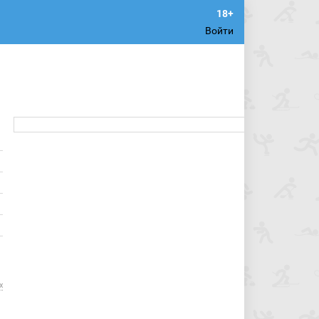
Войти
х