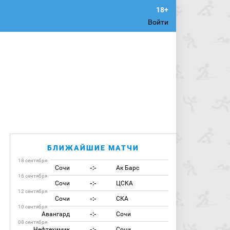
Войти
БЛИЖАЙШИЕ МАТЧИ
18 сентября
Сочи
-:-
Ак Барс
16 сентября
Сочи
-:-
ЦСКА
12 сентября
Сочи
-:-
СКА
10 сентября
Авангард
-:-
Сочи
08 сентября
Нефтехимик
-:-
Сочи