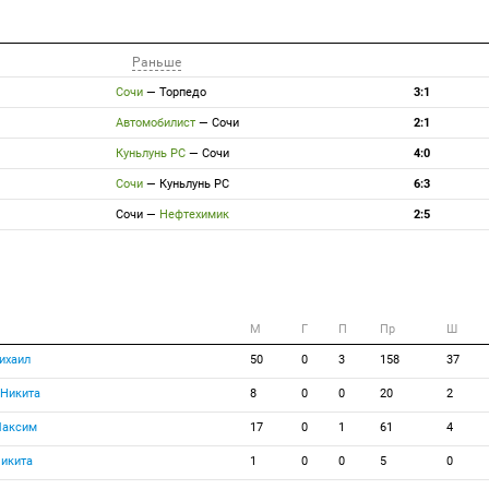
Раньше
Сочи
—
Торпедо
3:1
Автомобилист
—
Сочи
2:1
Куньлунь РС
—
Сочи
4:0
Сочи
—
Куньлунь РС
6:3
Сочи
—
Нефтехимик
2:5
M
Г
П
Пр
Ш
ихаил
50
0
3
158
37
 Никита
8
0
0
20
2
Максим
17
0
1
61
4
икита
1
0
0
5
0