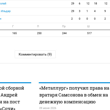
олай
29
6
12
18
12
 Ильдар
29
3
1
4
9
н
2
0
0
0
2
Г
П
Пр
Ш
165
250
244
517
Комментировать (9)
ой сборной
«Металлург» получил права на
 Андрей
вратаря Самсонова в обмен на
 на пост
денежную компенсацию
 «Сочи»
09 июня 2026