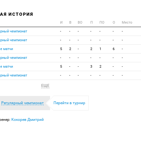
НАЯ ИСТОРИЯ
И
В
ВО
П
ПО
О
Место
ярный чемпионат
-
-
-
-
-
-
-
ярный чемпионат
-
-
-
-
-
-
-
е матчи
5
2
-
2
1
6
-
ярный чемпионат
-
-
-
-
-
-
-
е матчи
5
-
-
3
2
-
-
ярный чемпионат
-
-
-
-
-
-
-
ЕЩЕ
Регулярный чемпионат
Перейти в турнир
ренер:
Кокорев Дмитрий