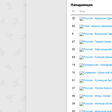
Нападающие
№
Имя
32
Авершин Дан
83
Бракко Джерем
8
Волосков Гав
67
Гараев Амир
92
Завгородний
65
Климов Дани
19
Комаров
10
Криштоф М
91
Кузнецов Ар
27
Лосев Алекс
46
Миць Захар
39
Мичков Матв
95
Морозов Але