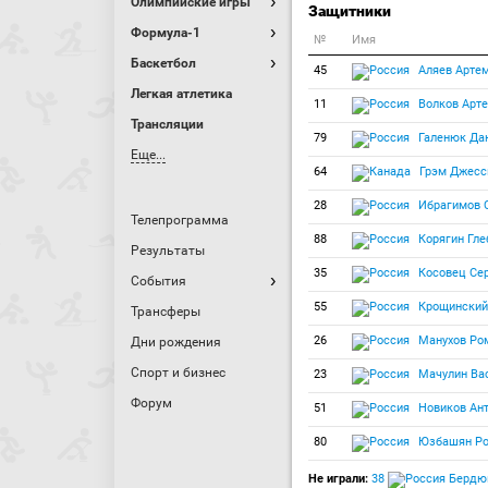
Олимпийские игры
Защитники
Формула-1
№
Имя
Баскетбол
45
Аляев Арте
Легкая атлетика
11
Волков Арт
Трансляции
79
Галенюк Да
Еще...
64
Грэм Джесс
28
Ибрагимов 
Телепрограмма
88
Корягин Гле
Результаты
35
Косовец Се
События
55
Крощинский
Трансферы
26
Манухов Ро
Дни рождения
Спорт и бизнес
23
Мачулин Ва
Форум
51
Новиков Ан
80
Юзбашян Р
Не играли:
38
Бердюк