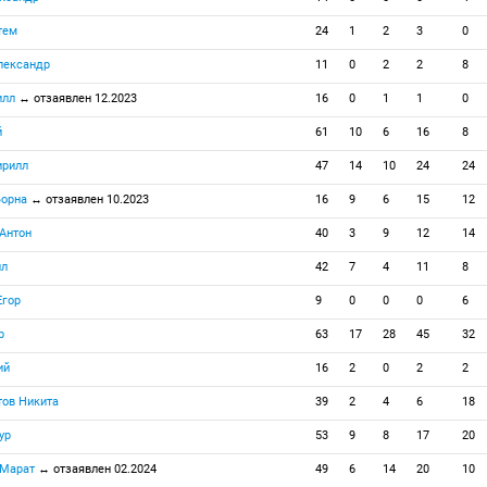
тем
24
1
2
3
0
лександр
11
0
2
2
8
илл
↔ отзаявлен 12.2023
16
0
1
1
0
й
61
10
6
16
8
ирилл
47
14
10
24
24
Борна
↔ отзаявлен 10.2023
16
9
6
15
12
Антон
40
3
9
12
14
ил
42
7
4
11
8
Егор
9
0
0
0
6
р
63
17
28
45
32
ий
16
2
0
2
2
ов Никита
39
2
4
6
18
ур
53
9
8
17
20
 Марат
↔ отзаявлен 02.2024
49
6
14
20
10