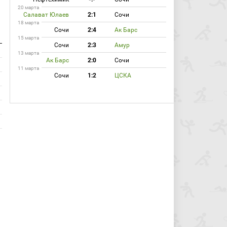
20 марта
Салават Юлаев
2:1
Сочи
18 марта
Сочи
2:4
Ак Барс
15 марта
Сочи
2:3
Амур
13 марта
Ак Барс
2:0
Сочи
11 марта
Сочи
1:2
ЦСКА