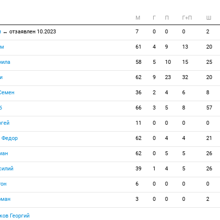
M
Г
П
Г+П
Ш
м
↔ отзаявлен 10.2023
7
0
0
0
2
ем
61
4
9
13
20
нила
58
5
10
15
25
и
62
9
23
32
20
Семен
36
2
4
6
8
б
66
3
5
8
57
ргей
11
0
0
0
0
 Федор
62
0
4
4
21
ман
62
0
5
5
26
силий
39
1
4
5
26
тон
6
0
0
0
0
оман
3
0
0
0
2
ов Георгий