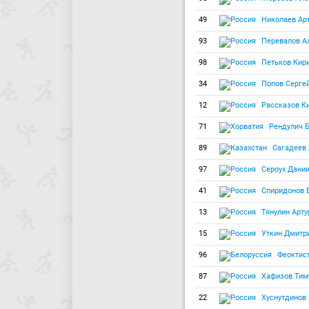
49
Николаев Ар
93
Перевалов А
98
Петьков Кир
34
Попов Серге
12
Рассказов К
71
Рендулич 
89
Сагадеев 
97
Сероух Дани
41
Спиридонов 
13
Тянулин Арту
15
Уткин Дмитр
96
Феоктист
87
Хафизов Тим
22
Хуснутдинов