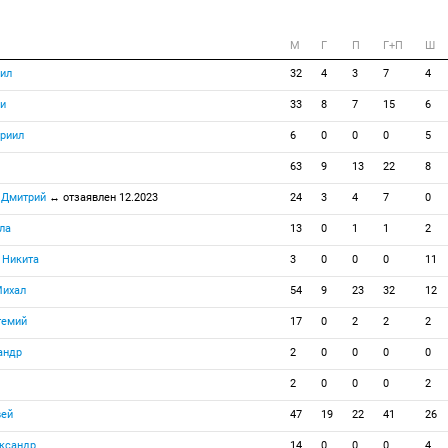
M
Г
П
Г+П
Ш
ил
32
4
3
7
4
и
33
8
7
15
6
риил
6
0
0
0
5
63
9
13
22
8
 Дмитрий
↔ отзаявлен 12.2023
24
3
4
7
0
ла
13
0
1
1
2
 Никита
3
0
0
0
11
ихал
54
9
23
32
12
темий
17
0
2
2
2
андр
2
0
0
0
0
2
0
0
0
2
ей
47
19
22
41
26
ксандр
14
0
0
0
4