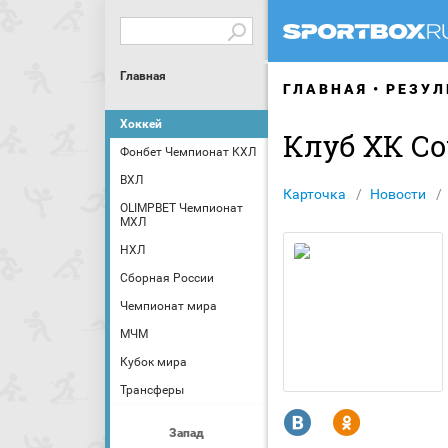
Главная
ГЛАВНАЯ
РЕЗУЛ
Хоккей
Клуб ХК С
Фонбет Чемпионат КХЛ
ВХЛ
Карточка
Новости
OLIMPBET Чемпионат
МХЛ
НХЛ
Сборная России
Чемпионат мира
МЧМ
Кубок мира
Трансферы
R
Y
Запад