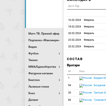
Дата
Тур
16.02.2024
Февраль
18.02.2024
Февраль
20.02.2024
Февраль
Матч ТВ. Прямой эфир
23.02.2024
Февраль
Подписка «Максимум»
25.02.2024
Февраль
Видео
Футбол
СОСТАВ
Теннис
Вратари
MMA/Единоборства
№
Имя
Фигурное катание
1
Бердин М
Биатлон
94
Богданов
Лыжные гонки
20
Третьяк 
Бокс
Допинг
85
Тулинов Н