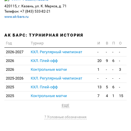
420115, г. Казань, ул. К. Маркса, д. 71
Телефон: +7 (843) 533-82-21
www.ak-bars.ru
АК БАРС: ТУРНИРНАЯ ИСТОРИЯ
Год
Турнир
И
В
П
О
2026-2027
КХЛ. Регулярный чемпионат
-
-
-
-
2026
КХЛ. Плей-офф
20
9
6
-
2026
Контрольные матчи
1
-
-
3
2025-2026
КХЛ. Регулярный чемпионат
-
-
-
-
2025
КХЛ. Плей-офф
13
5
6
-
2025
Контрольные матчи
7
4
1
15
ЕЩЕ
? Условные обозначения