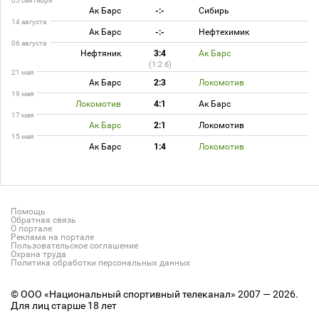
05 сентября
Ак Барс
-:-
Сибирь
14 августа
Ак Барс
-:-
Нефтехимик
06 августа
Нефтяник
3:4
Ак Барс
(1:2 б)
21 мая
Ак Барс
2:3
Локомотив
19 мая
Локомотив
4:1
Ак Барс
17 мая
Ак Барс
2:1
Локомотив
15 мая
Ак Барс
1:4
Локомотив
Помощь
Обратная связь
О портале
Реклама на портале
Пользовательское соглашение
Охрана труда
Политика обработки персональных данных
© ООО «Национальный спортивный телеканал» 2007 — 2026.
Для лиц старше 18 лет