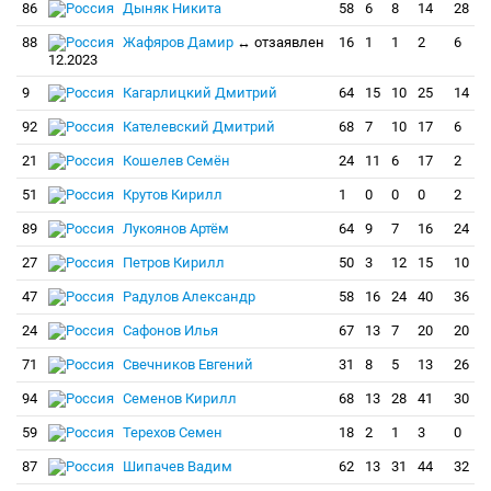
86
Дыняк Никита
58
6
8
14
28
88
Жафяров Дамир
↔ отзаявлен
16
1
1
2
6
12.2023
9
Кагарлицкий Дмитрий
64
15
10
25
14
92
Кателевский Дмитрий
68
7
10
17
6
21
Кошелев Семён
24
11
6
17
2
51
Крутов Кирилл
1
0
0
0
2
89
Лукоянов Артём
64
9
7
16
24
27
Петров Кирилл
50
3
12
15
10
47
Радулов Александр
58
16
24
40
36
24
Сафонов Илья
67
13
7
20
20
71
Свечников Евгений
31
8
5
13
26
94
Семенов Кирилл
68
13
28
41
30
59
Терехов Семен
18
2
1
3
0
87
Шипачев Вадим
62
13
31
44
32