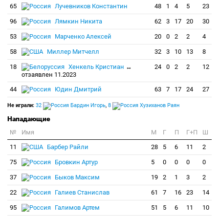
65
Лучевников Константин
48
1
4
5
23
96
Лямкин Никита
62
3
17
20
30
53
Марченко Алексей
20
0
2
2
4
58
Миллер Митчелл
32
3
10
13
8
18
Хенкель Кристиан
↔
24
0
2
2
12
отзаявлен 11.2023
44
Юдин Дмитрий
63
7
17
24
27
Не играли:
32
Бардин Игорь
,
8
Хузиханов Раян
Нападающие
№
Имя
M
Г
П
Г+П
Ш
11
Барбер Райли
28
5
6
11
2
75
Бровкин Артур
5
0
0
0
0
37
Быков Максим
19
2
1
3
2
22
Галиев Станислав
61
7
16
23
14
95
Галимов Артем
51
5
6
11
10