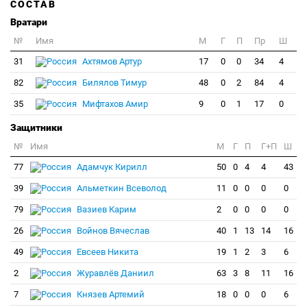
СОСТАВ
Вратари
№
Имя
M
Г
П
Пр
Ш
31
Ахтямов Артур
17
0
0
34
4
82
Билялов Тимур
48
0
2
84
4
35
Мифтахов Амир
9
0
1
17
0
Защитники
№
Имя
M
Г
П
Г+П
Ш
77
Адамчук Кирилл
50
0
4
4
43
39
Альметкин Всеволод
11
0
0
0
0
79
Вазиев Карим
2
0
0
0
0
26
Войнов Вячеслав
40
1
13
14
16
49
Евсеев Никита
19
1
2
3
6
2
Журавлёв Даниил
63
3
8
11
16
7
Князев Артемий
18
0
0
0
6