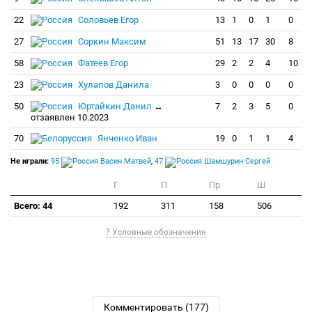
22
Соловьев Егор
13
1
0
1
0
27
Соркин Максим
51
13
17
30
8
58
Фатеев Егор
29
2
2
4
10
23
Хулапов Данила
3
0
0
0
0
50
Юртайкин Данил
↔
7
2
3
5
0
отзаявлен 10.2023
70
Янченко Иван
19
0
1
1
4
Не играли:
95
Васин Матвей
,
47
Шамшурин Сергей
Г
П
Пр
Ш
Всего: 44
192
311
158
506
? Условные обозначения
Комментировать (177)