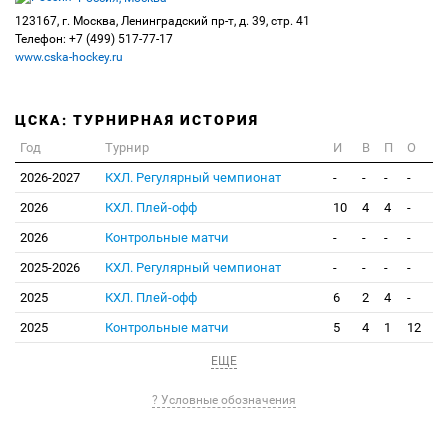
123167, г. Москва, Ленинградский пр-т, д. 39, стр. 41
Телефон: +7 (499) 517-77-17
www.cska-hockey.ru
ЦСКА: ТУРНИРНАЯ ИСТОРИЯ
Год
Турнир
И
В
П
О
2026-2027
КХЛ. Регулярный чемпионат
-
-
-
-
2026
КХЛ. Плей-офф
10
4
4
-
2026
Контрольные матчи
-
-
-
-
2025-2026
КХЛ. Регулярный чемпионат
-
-
-
-
2025
КХЛ. Плей-офф
6
2
4
-
2025
Контрольные матчи
5
4
1
12
ЕЩЕ
? Условные обозначения