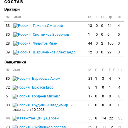
СОСТАВ
Вратари
№
Имя
M
Г
П
Пр
Ш
33
Гамзин Дмитрий
13
0
0
24
4
30
Скотников Всеволод
1
0
0
0
0
28
Федотов Иван
44
0
2
105
0
39
Шарыченков Александр
12
0
0
29
0
Защитники
№
Имя
M
Г
П
Г+П
Ш
80
Барабоша Артем
21
1
3
4
7
72
Брютов Егор
8
1
0
1
4
6
Гордеев Михаил
17
0
0
0
8
88
Грудинин Владимир
↔
3
0
0
0
0
отзаявлен 10.2023
44
Диц Даррен
55
8
14
22
35
73
Дыбленко Ярослав
59
1
11
12
53