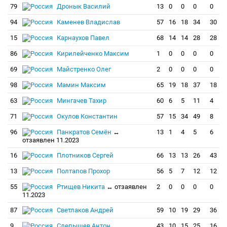
79
Дронык Василий
13
0
0
0
0
94
Каменев Владислав
57
16
18
34
30
15
Карнаухов Павел
68
14
14
28
28
86
Кирилейченко Максим
1
0
0
0
0
69
Майстренко Олег
2
0
0
0
0
98
Мамин Максим
65
19
18
37
18
63
Мингачев Тахир
60
6
5
11
4
71
Окулов Константин
57
15
34
49
8
96
Панкратов Семён
↔
13
1
4
5
6
отзаявлен 11.2023
16
Плотников Сергей
66
13
13
26
43
13
Полтапов Прохор
56
5
7
12
12
55
Ртищев Никита
↔ отзаявлен
2
0
0
0
0
11.2023
87
Светлаков Андрей
59
10
19
29
36
9
Слепышев Антон
43
10
15
25
16