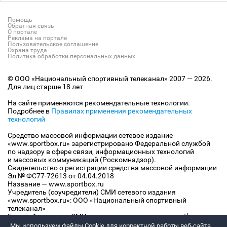
Помощь
Обратная связь
О портале
Реклама на портале
Пользовательское соглашение
Охрана труда
Политика обработки персональных данных
© ООО «Национальный спортивный телеканал» 2007 — 2026.
Для лиц старше 18 лет
На сайте применяются рекомендательные технологии.
Подробнее в
Правилах применения рекомендательных
технологий
Средство массовой информации сетевое издание
«www.sportbox.ru» зарегистрировано Федеральной службой
по надзору в сфере связи, информационных технологий
и массовых коммуникаций (Роскомнадзор).
Свидетельство о регистрации средства массовой информации
Эл № ФС77-72613 от 04.04.2018
Название — www.sportbox.ru
Учредитель (соучредители) СМИ сетевого издания
«www.sportbox.ru»: ООО «Национальный спортивный
телеканал»
Главный редактор СМИ сетевого издания «www.sportbox.ru»:
Конов В.А.
Мы используем файлы Сookie для корректной работы веб-сайта.