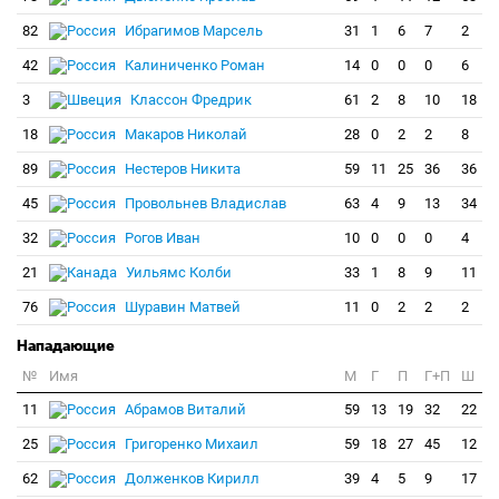
82
Ибрагимов Марсель
31
1
6
7
2
42
Калиниченко Роман
14
0
0
0
6
3
Классон Фредрик
61
2
8
10
18
18
Макаров Николай
28
0
2
2
8
89
Нестеров Никита
59
11
25
36
36
45
Провольнев Владислав
63
4
9
13
34
32
Рогов Иван
10
0
0
0
4
21
Уильямс Колби
33
1
8
9
11
76
Шуравин Матвей
11
0
2
2
2
Нападающие
№
Имя
M
Г
П
Г+П
Ш
11
Абрамов Виталий
59
13
19
32
22
25
Григоренко Михаил
59
18
27
45
12
62
Долженков Кирилл
39
4
5
9
17