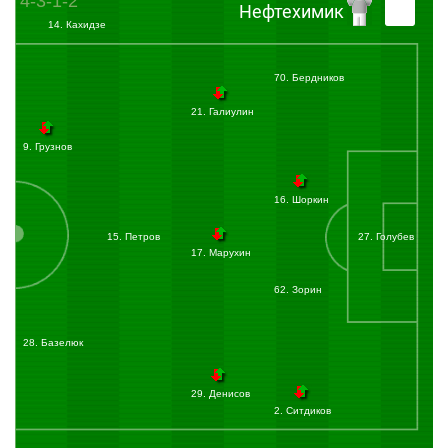
4-3-1-2
Нефтехимик
25:16
Угловой:
Зделар Саша
(ЦСКА) вводит мяч с правого угла поля.
14. Кахидзе
На ближнюю штангу был направлен мяч. Защитники выбивают его.
27:44
Базелюк в силовой манере выиграл единоборство в центре поля у Гайича,
завладел мячом, отдал пас на Грузнова, которому не удалось разогнать затем
70. Бердников
атаку.
29:05
Удар по воротам:
Зделар Саша
(ЦСКА) бьёт правой ногой из-за пределов
21. Галиулин
штрафной. Мяч блокирован.
После скидки от Чалова, удар метров с 25-и наносит Зделар. Мяч попадает в
9. Грузнов
соперника.
29:45
Удар по воротам:
Чалов Федор
(ЦСКА) бьёт головой из штрафной в створ
ворот. Мяч пойман вратарём.
16. Шоркин
Замыкая навес в штрафную Гайича, удар головой с сопротивлением наносит
Чалов. Мяч летит по высокой траектории в руки голкиперу.
15. Петров
27. Голубев
30:55
Удар по воротам:
Набабкин Кирилл
(ЦСКА) бьёт правой ногой из-за
17. Марухин
пределов штрафной. Мяч блокирован.
Очередной заблокированный удар армейцев.
62. Зорин
32:39
Ермаков с правого фланга вошел в штрафную, стремился прострелить.
Передачу прерывают защитники.
34:27
Большая группа футболистов ЦСКА пошла активно разминаться. У гостей в
28. Базелюк
разминочной зоне только два игрока.
35:36
Удар по воротам:
Ермаков Никита
(ЦСКА) бьёт головой из штрафной. в
29. Денисов
штангу.
Опасно! Ермаков замыкает перевод Мухина с фланга, наносит удар головой.
2. Ситдиков
Штанга спасает соперников!