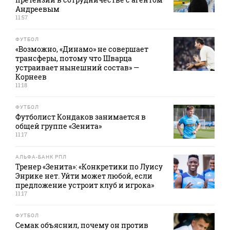
Андреевым
11:57
ФУТБОЛ
«Возможно, «Динамо» не совершает
трансферы, потому что Шварца
устраивает нынешний состав» —
Корнеев
11:18
ФУТБОЛ
Футболист Кондаков занимается в
общей группе «Зенита»
11:17
АЛЬФА-БАНК РПЛ
Тренер «Зенита»: «Конкретики по Луису
Энрике нет. Уйти может любой, если
предложение устроит клуб и игрока»
11:17
ФУТБОЛ
Семак объяснил, почему он против