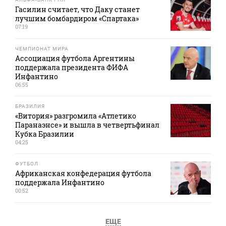
Гасилин считает, что Даку станет
лучшим бомбардиром «Спартака»
07:19
ЧЕМПИОНАТ МИРА
Ассоциация футбола Аргентины
поддержала президента ФИФА
Инфантино
06:55
БРАЗИЛИЯ
«Витория» разгромила «Атлетико
Паранаэнсе» и вышла в четвертьфинал
Кубка Бразилии
04:25
ФУТБОЛ
Африканская конфедерация футбола
поддержала Инфантино
00:52
ЕЩЕ