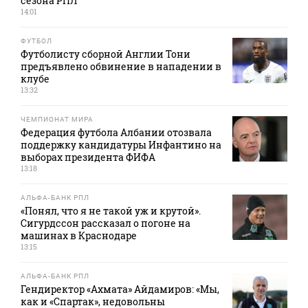
сезона РПЛ
14:01
ФУТБОЛ
Футболисту сборной Англии Тони
предъявлено обвинение в нападении в
клубе
13:32
ЧЕМПИОНАТ МИРА
Федерация футбола Албании отозвала
поддержку кандидатуры Инфантино на
выборах президента ФИФА
13:18
АЛЬФА-БАНК РПЛ
«Понял, что я не такой уж и крутой».
Сигурдссон рассказал о погоне на
машинах в Краснодаре
13:15
АЛЬФА-БАНК РПЛ
Гендиректор «Ахмата» Айдамиров: «Мы,
как и «Спартак», недовольны