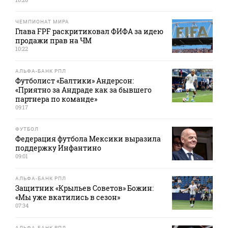
ЧЕМПИОНАТ МИРА
Глава FPF раскритиковал ФИФА за идею
продажи прав на ЧМ
10:22
АЛЬФА-БАНК РПЛ
Футболист «Балтики» Андерсон:
«Приятно за Андраде как за бывшего
партнера по команде»
09:17
ФУТБОЛ
Федерация футбола Мексики выразила
поддержку Инфантино
09:01
АЛЬФА-БАНК РПЛ
Защитник «Крыльев Советов» Божин:
«Мы уже вкатились в сезон»
07:34
АЛЬФА-БАНК РПЛ