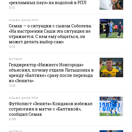
«рекламных пауз» на водопой в РПЛ
11:11
АЛЬФА-БАНК РПЛ
Семак — о ситуации с сыном Соболева:
«На настроении Саши эта ситуация не
отражается. С кем ему общаться, он
может делать выбор сам»
11:11
ФУТБОЛ
Гендиректор «Нижнего Новгорода»
объяснил, почему отдали Латышонка в
аренду «Балтике» сразу после перехода
из «Зенита»
11:01
АЛЬФА-БАНК РПЛ
Футболист «Зенита» Кондаков избежал
сотрясения в матче с «Балтикой»,
сообщил Семак
11:00
ФУТБОЛ