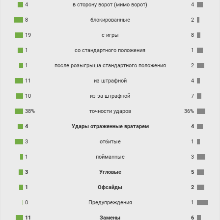
4
в сторону ворот (мимо ворот)
4
8
блокированные
2
19
с игры
8
1
со стандартного положения
1
1
после розыгрыша стандартного положения
2
11
из штрафной
4
10
из-за штрафной
7
38%
точности ударов
36%
4
Удары отраженные вратарем
4
3
отбитые
1
1
пойманные
3
3
Угловые
5
1
Офсайды
2
0
Предупреждения
1
11
Замены
6