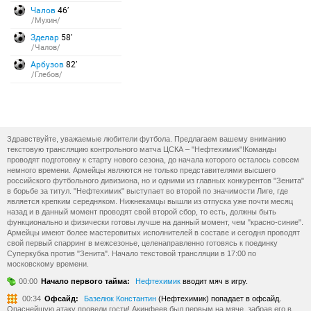
Чалов
46′
/Мухин/
Зделар
58′
/Чалов/
Арбузов
82′
/Глебов/
Здравствуйте, уважаемые любители футбола. Предлагаем вашему вниманию
текстовую трансляцию контрольного матча ЦСКА – "Нефтехимик"!Команды
проводят подготовку к старту нового сезона, до начала которого осталось совсем
немного времени. Армейцы являются не только представителями высшего
российского футбольного дивизиона, но и одними из главных конкурентов "Зенита"
в борьбе за титул. "Нефтехимик" выступает во второй по значимости Лиге, где
является крепким середняком. Нижнекамцы вышли из отпуска уже почти месяц
назад и в данный момент проводят свой второй сбор, то есть, должны быть
функционально и физически готовы лучше на данный момент, чем "красно-синие".
Армейцы имеют более мастеровитых исполнителей в составе и сегодня проводят
свой первый спарринг в межсезонье, целенаправленно готовясь к поединку
Суперкубка против "Зенита". Начало текстовой трансляции в 17:00 по
московскому времени.
00:00
Начало первого тайма:
Нефтехимик
вводит мяч в игру.
00:34
Офсайд:
Базелюк Константин
(Нефтехимик) попадает в офсайд.
Опаснейшую атаку провели гости! Акинфеев был первым на мяче, забрав его в