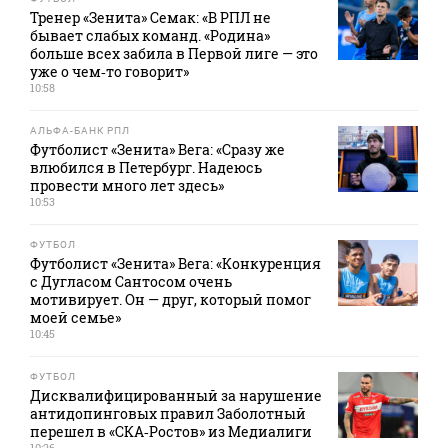
Тренер «Зенита» Семак: «В РПЛ не
бывает слабых команд. «Родина»
больше всех забила в Первой лиге — это
уже о чем‑то говорит»
10:58
АЛЬФА-БАНК РПЛ
Футболист «Зенита» Вега: «Сразу же
влюбился в Петербург. Надеюсь
провести много лет здесь»
10:53
ФУТБОЛ
Футболист «Зенита» Вега: «Конкуренция
с Дугласом Сантосом очень
мотивирует. Он — друг, который помог
моей семье»
10:45
ФУТБОЛ
Дисквалифицированный за нарушение
антидопинговых правил Заболотный
перешел в «СКА‑Ростов» из Медиалиги
10:26