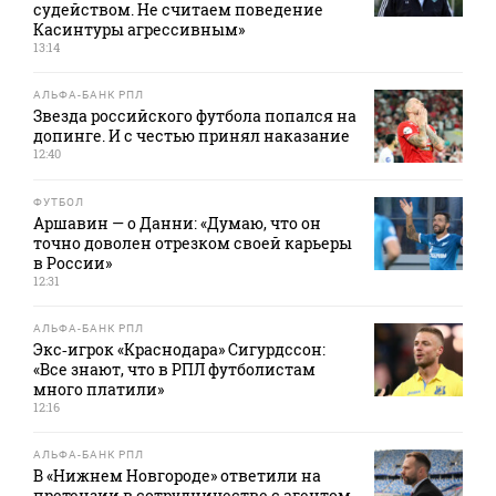
судейством. Не считаем поведение
Касинтуры агрессивным»
13:14
АЛЬФА-БАНК РПЛ
Звезда российского футбола попался на
допинге. И с честью принял наказание
12:40
ФУТБОЛ
Аршавин — о Данни: «Думаю, что он
точно доволен отрезком своей карьеры
в России»
12:31
АЛЬФА-БАНК РПЛ
Экс‑игрок «Краснодара» Сигурдссон:
«Все знают, что в РПЛ футболистам
много платили»
12:16
АЛЬФА-БАНК РПЛ
В «Нижнем Новгороде» ответили на
претензии в сотрудничестве с агентом