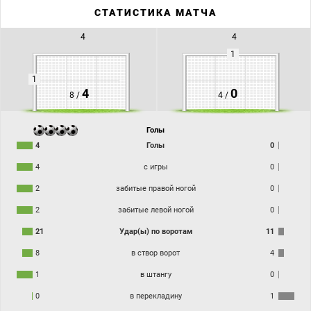
ЦСКА с крупным счетом обыгрывает "Нефтехимик", продемонстрировав своё
СТАТИСТИКА МАТЧА
полное преимущество над соперниками в классе. Спасибо за внимание и до
новых встреч на футболе!
4
4
1
1
4
0
8 /
4 /
Голы
4
Голы
0
4
с игры
0
2
забитые правой ногой
0
2
забитые левой ногой
0
21
Удар(ы) по воротам
11
8
в створ ворот
4
1
в штангу
0
0
в перекладину
1