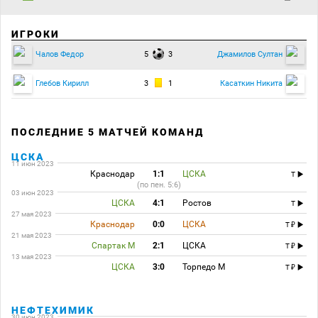
ИГРОКИ
5
3
Чалов Федор
Джамилов Султан
3
1
Глебов Кирилл
Касаткин Никита
ПОСЛЕДНИЕ 5 МАТЧЕЙ КОМАНД
ЦСКА
11 июн 2023
Краснодар
1:1
ЦСКА
T
(по пен. 5:6)
03 июн 2023
ЦСКА
4:1
Ростов
T
27 мая 2023
Краснодар
0:0
ЦСКА
T
21 мая 2023
Спартак М
2:1
ЦСКА
T
13 мая 2023
ЦСКА
3:0
Торпедо М
T
НЕФТЕХИМИК
30 июн 2023