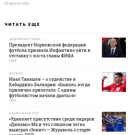
05 августа 2026
ЧИТАТЬ ЕЩЕ
ЧЕМПИОНАТ МИРА
Президент Норвежской федерации
футбола призвала Инфантино уйти в
отставку с поста главы ФИФА
14:58
ФУТБОЛ
Инал Танашев — о судействе в
Кабардино‑Балкарии: «Бывало, когда
прилично прилетало. С одним
футболистом начали драться»
14:16
АЛЬФА-БАНК РПЛ
«Удивляет присутствие среди лидеров
«Динамо» Мх и что слишком легко
выиграл «Зенит» — Журавель о старте