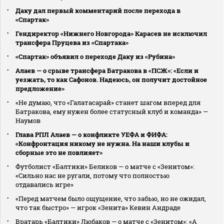
Даку дал первый комментарий после перехода в
«Спартак»
Гендиректор «Нижнего Новгорода» Карасев не исключил
трансфера Пруцева из «Спартака»
«Спартак» объявил о переходе Даку из «Рубина»
Алаев — о срыве трансфера Батракова в «ПСЖ»: «Если и
уезжать, то как Сафонов. Надеюсь, он получит достойное
предложение»
«Не думаю, что «Галатасарай» станет шагом вперед для
Батракова, ему нужен более статусный клуб и команда» —
Наумов
Глава РПЛ Алаев — о конфликте УЕФА и ФИФА:
«Конфронтация никому не нужна. На наши клубы и
сборные это не повлияет»
Футболист «Балтики» Беликов — о матче с «Зенитом»:
«Сильно нас не ругали, потому что полностью
отдавались игре»
«Перед матчем было ощущение, что забью, но не ожидал,
что так быстро» — игрок «Зенита» Кевин Андраде
Вратарь «Балтики» Любаков — о матче с «Зенитом»: «А