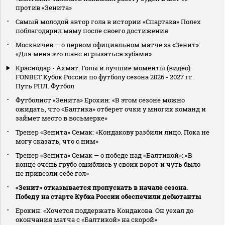
против «Зенита»
Самый молодой автор гола в истории «Спартака» Полех
поблагодарил маму после своего достижения
Москвичев — о первом официальном матче за «Зенит»:
«Для меня это шанс вгрызаться зубами»
Краснодар - Ахмат. Голы и лучшие моменты (видео).
FONBET Кубок России по футболу сезона 2026 - 2027 гг.
Путь РПЛ. Футбол
Футболист «Зенита» Ерохин: «В этом сезоне можно
ожидать, что «Балтика» отберет очки у многих команд и
займет место в восьмерке»
Тренер «Зенита» Семак: «Кондакову разбили лицо. Пока не
могу сказать, что с ним»
Тренер «Зенита» Семак — о победе над «Балтикой»: «В
конце очень грубо ошиблись у своих ворот и чуть было
не привезли себе гол»
«Зенит» отказывается пропускать в начале сезона.
Победу на старте Кубка России обеспечили дебютанты
Ерохин: «Хочется поддержать Кондакова. Он уехал до
окончания матча с «Балтикой» на скорой»