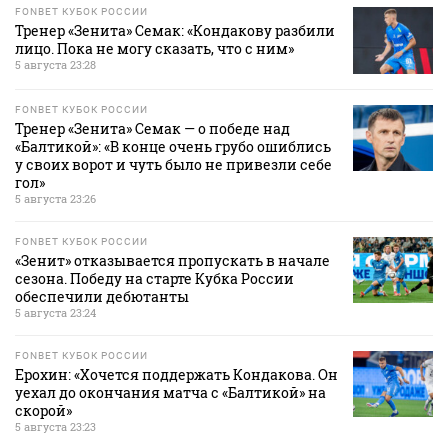
FONBET КУБОК РОССИИ
Тренер «Зенита» Семак: «Кондакову разбили
лицо. Пока не могу сказать, что с ним»
5 августа 23:28
FONBET КУБОК РОССИИ
Тренер «Зенита» Семак — о победе над
«Балтикой»: «В конце очень грубо ошиблись
у своих ворот и чуть было не привезли себе
гол»
5 августа 23:26
FONBET КУБОК РОССИИ
«Зенит» отказывается пропускать в начале
сезона. Победу на старте Кубка России
обеспечили дебютанты
5 августа 23:24
FONBET КУБОК РОССИИ
Ерохин: «Хочется поддержать Кондакова. Он
уехал до окончания матча с «Балтикой» на
скорой»
5 августа 23:23