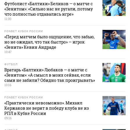
Футболист «Балтики» Беликов — о матче с
«Зенитом»: «Сильно нас не ругали, потому
что полностью отдавались игре»
11:00
FONBET КУБОК РОССИИ
«Перед матчем было ощущение, что забью,
но не ожидал, что так быстро» — игрок
«Зенита» Кевин Андраде
10:47
ФУТБОЛ
Вратарь «Балтики» Любаков — о матче с
«Зенитом»: «А смысл в моих сейвах, если
сами не забили? Обидно так проигрывать»
10:16
FONBET КУБОК РОССИИ
«Практически невозможно». Михаил
Кержаков не верит в победу клуба не из
РПЛ в Кубке России
09:16