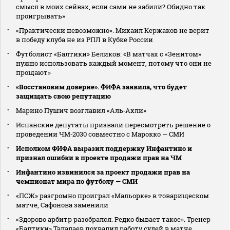
смысл в моих сейвах, если сами не забили? Обидно так
проигрывать»
«Практически невозможно». Михаил Кержаков не верит
в победу клуба не из РПЛ в Кубке России
Футболист «Балтики» Беликов: «В матчах с «Зенитом»
нужно использовать каждый момент, потому что они не
прощают»
«Восстановим доверие». ФИФА заявила, что будет
защищать свою репутацию
Марино Пушич возглавил «Аль‑Ахли»
Испанские депутаты призвали пересмотреть решение о
проведении ЧМ‑2030 совместно с Марокко — СМИ
Исполком ФИФА выразил поддержку Инфантино и
признал ошибки в проекте продажи прав на ЧМ
Инфантино извинился за проект продажи прав на
чемпионат мира по футболу — СМИ
«ПСЖ» разгромно проиграл «Мальорке» в товарищеском
матче, Сафонова заменили
«Здорово арбитр разобрался. Редко бывает такое». Тренер
«Балтики» Талалаев похвалил работу судей в матче