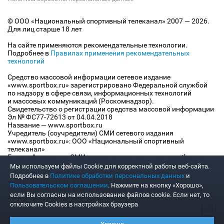
© ООО «Национальный спортивный телеканал» 2007 — 2026.
Для лиц старше 18 лет
На сайте применяются рекомендательные технологии.
Подробнее в
Правилах применения рекомендательных
технологий
Средство массовой информации сетевое издание
«www.sportbox.ru» зарегистрировано Федеральной службой
по надзору в сфере связи, информационных технологий
и массовых коммуникаций (Роскомнадзор).
Свидетельство о регистрации средства массовой информации
Эл № ФС77-72613 от 04.04.2018
Название — www.sportbox.ru
Учредитель (соучредители) СМИ сетевого издания
«www.sportbox.ru»: ООО «Национальный спортивный
телеканал»
Главный редактор СМИ сетевого издания «www.sportbox.ru»:
Конов В.А.
Мы используем файлы Сookie для корректной работы веб-сайта.
Номер телефона редакции СМИ сетевого издания
Подробнее в
Политике обработки персональных данных
и
«www.sportbox.ru»: +7 (495) 653 8419
Пользовательском соглашении
. Нажмите на кнопку «Хорошо»,
Адрес электронной почты редакции СМИ сетевого издания
если Вы согласны на использование файлов cookie. Если нет, то
«www.sportbox.ru»: editor@sportbox.ru
отключите Cookies в настройках браузера