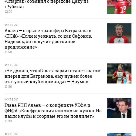
«Спартак» объявил о переходе Даку из
«Рубина»
12:00
ФУТБОЛ
Алаев — о срыве трансфера Батракова в
«ПСЖ»: «Если и уезжать, то как Сафонов.
Надеюсь, он получит достойное
предложение»
11:58
ФУТБОЛ
«Не думаю, что «Галатасарай» станет шагом
вперед для Батракова, ему нужен более
статусный клуб и команда» — Наумов
11:36
ФУТБОЛ
Глава РПЛ Алаев — о конфликте УЕФА и
ФИФА: «Конфронтация никому не нужна. На
наши клубы и сборные это не повлияет»
11:33
ФУТБОЛ