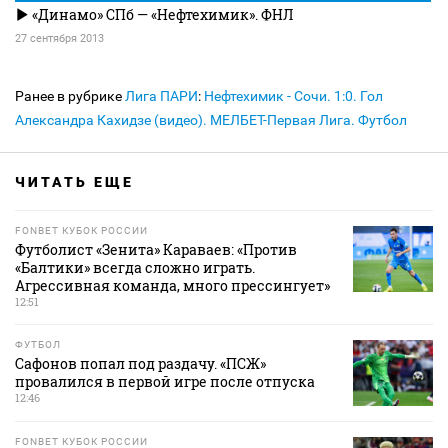
«Динамо» СПб — «Нефтехимик». ФНЛ
27 сентября 2013
Ранее в рубрике
Лига ПАРИ
:
Нефтехимик - Сочи. 1:0. Гол
Александра Кахидзе (видео). МЕЛБЕТ-Первая Лига. Футбол
ЧИТАТЬ ЕЩЕ
FONBET КУБОК РОССИИ
Футболист «Зенита» Караваев: «Против
«Балтики» всегда сложно играть.
Агрессивная команда, много прессингует»
12:51
ФУТБОЛ
Сафонов попал под раздачу. «ПСЖ»
провалился в первой игре после отпуска
12:46
FONBET КУБОК РОССИИ