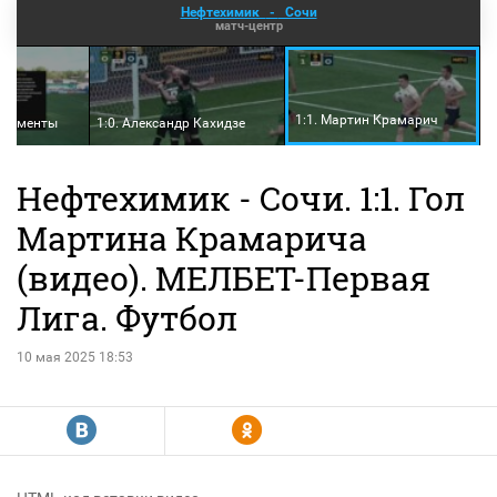
Нефтехимик
-
Сочи
матч-центр
1:1. Мартин Крамарич
 моменты
1:0. Александр Кахидзе
Нефтехимик - Сочи. 1:1. Гол
Мартина Крамарича
(видео). МЕЛБЕТ-Первая
Лига. Футбол
10 мая 2025 18:53
R
Y