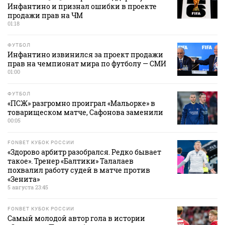
Инфантино и признал ошибки в проекте
продажи прав на ЧМ
01:18
ФУТБОЛ
Инфантино извинился за проект продажи
прав на чемпионат мира по футболу — СМИ
01:00
ФУТБОЛ
«ПСЖ» разгромно проиграл «Мальорке» в
товарищеском матче, Сафонова заменили
00:05
FONBET КУБОК РОССИИ
«Здорово арбитр разобрался. Редко бывает
такое». Тренер «Балтики» Талалаев
похвалил работу судей в матче против
«Зенита»
5 августа 23:45
FONBET КУБОК РОССИИ
Самый молодой автор гола в истории