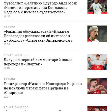
Футболист «Балтики» Эдуардо Андерсон:
«Конечно, переживал за Кондакова.
Надеюсь, с ним все будет хорошо»
12:38
ФУТБОЛ
«Фамилия обсуждалась». В «Нижнем
Новгороде» рассказали об интересе к
футболисту «Спартака» Зиньковскому
12:36
АЛЬФА-БАНК РПЛ
Даку дал первый комментарий после
перехода в «Спартак»
12:18
ФУТБОЛ
Гендиректор «Нижнего Новгорода» Карасев
не исключил трансфера Пруцева из
«Спартака»
12:07
АЛЬФА-БАНК РПЛ