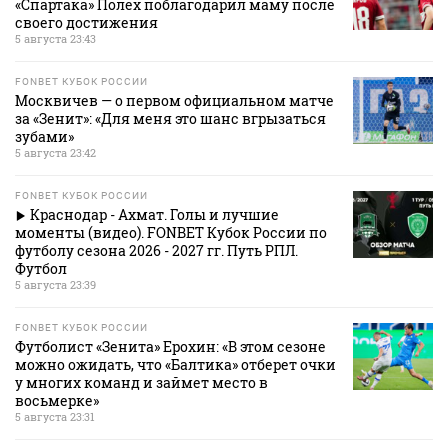
«Спартака» Полех поблагодарил маму после
своего достижения
5 августа 23:43
FONBET КУБОК РОССИИ
Москвичев — о первом официальном матче
за «Зенит»: «Для меня это шанс вгрызаться
зубами»
5 августа 23:42
FONBET КУБОК РОССИИ
Краснодар - Ахмат. Голы и лучшие
моменты (видео). FONBET Кубок России по
футболу сезона 2026 - 2027 гг. Путь РПЛ.
Футбол
5 августа 23:39
FONBET КУБОК РОССИИ
Футболист «Зенита» Ерохин: «В этом сезоне
можно ожидать, что «Балтика» отберет очки
у многих команд и займет место в
восьмерке»
5 августа 23:31