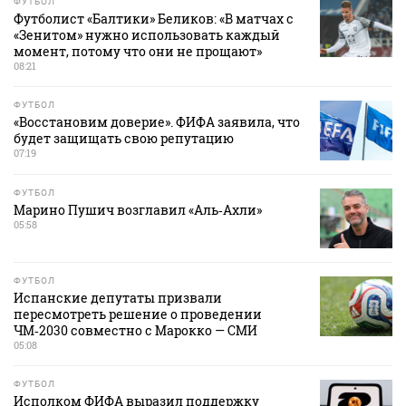
ФУТБОЛ
Футболист «Балтики» Беликов: «В матчах с
«Зенитом» нужно использовать каждый
момент, потому что они не прощают»
08:21
ФУТБОЛ
«Восстановим доверие». ФИФА заявила, что
будет защищать свою репутацию
07:19
ФУТБОЛ
Марино Пушич возглавил «Аль‑Ахли»
05:58
ФУТБОЛ
Испанские депутаты призвали
пересмотреть решение о проведении
ЧМ‑2030 совместно с Марокко — СМИ
05:08
ФУТБОЛ
Исполком ФИФА выразил поддержку