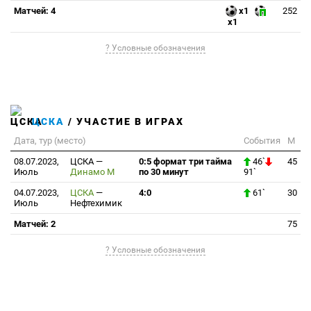
Матчей: 4
x1
252
x1
? Условные обозначения
ЦСКА
/ УЧАСТИЕ В ИГРАХ
Дата, тур (место)
События
М
08.07.2023,
ЦСКА
—
0:5 формат три тайма
46`
45
Июль
Динамо М
по 30 минут
91`
04.07.2023,
ЦСКА
—
4:0
61`
30
Июль
Нефтехимик
Матчей: 2
75
? Условные обозначения