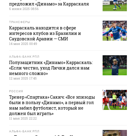
предложил «Динамо» за Карраскаля
6 июня 2025 08:56
ТРАНСФЕРЫ
Карраскаль находится в сфере
интересов клубов из Бразилии и
Саудовской Аравии — СМИ
14 мая 2025 00:49
АЛЬФА-БАНК РПЛ
Полузащитник «Динамо» Карраскаль:
«Если честно, уход Лички дался нам
немного сложно»
12 мая 2025 17:45
РОССИЯ
Тренер «Спартака» Сакич: «Все эпизоды
были в пользу «Динамо», а первый гол
нам забил футболист, который не
должен был играть»
11 мая 2025 22:22
АЛЬФА-БАНК РПЛ