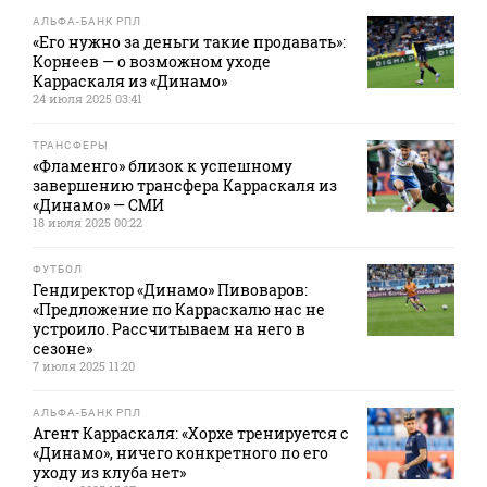
АЛЬФА-БАНК РПЛ
«Его нужно за деньги такие продавать»:
Корнеев — о возможном уходе
Карраскаля из «Динамо»
24 июля 2025 03:41
ТРАНСФЕРЫ
«Фламенго» близок к успешному
завершению трансфера Карраскаля из
«Динамо» — СМИ
18 июля 2025 00:22
ФУТБОЛ
Гендиректор «Динамо» Пивоваров:
«Предложение по Карраскалю нас не
устроило. Рассчитываем на него в
сезоне»
7 июля 2025 11:20
АЛЬФА-БАНК РПЛ
Агент Карраскаля: «Хорхе тренируется с
«Динамо», ничего конкретного по его
уходу из клуба нет»