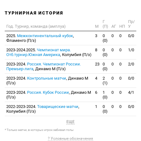
ТУРНИРНАЯ ИСТОРИЯ
Г
Пр/
Год. Турнир, команда (амплуа)
М
(П)
АГ
НП
У
2025.
Межконтинентальный кубок
,
3
0
0
0
0/0
Фламенго (П/з)
(0)
2023-2024.2025.
Чемпионат мира.
8
0
0
0
1/0
Отб.турнир.Южная Америка
, Колумбия (П/з)
(0)
2023-2024.
Россия. Чемпионат России.
23
0
0
0
2/0
Премьер-лига
, Динамо М (П/з)
(0)
2023-2024.
Контрольные матчи
, Динамо М
4
2
0
0
0/0
(П/з)
(1)
2023-2024.
Россия. Кубок России
, Динамо М
6
1
0
0
4/1
(П/з)
(0)
2022-2023-2024.
Товарищеские матчи
,
1
0
0
0
0/0
Колумбия (П/з)
(0)
ЕЩЕ
* Только матчи, в которых игрок забивал голы
? Условные обозначения