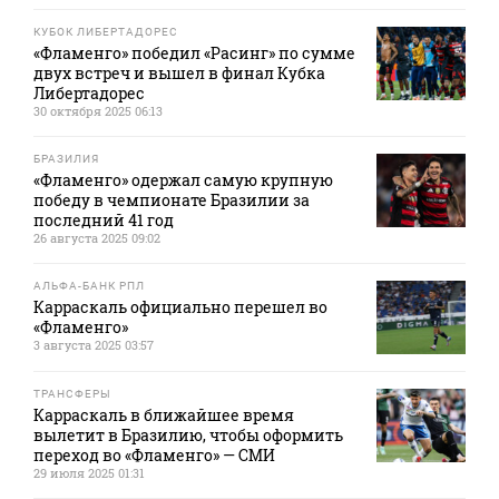
КУБОК ЛИБЕРТАДОРЕС
«Фламенго» победил «Расинг» по сумме
двух встреч и вышел в финал Кубка
Либертадорес
30 октября 2025 06:13
БРАЗИЛИЯ
«Фламенго» одержал самую крупную
победу в чемпионате Бразилии за
последний 41 год
26 августа 2025 09:02
АЛЬФА-БАНК РПЛ
Карраскаль официально перешел во
«Фламенго»
3 августа 2025 03:57
ТРАНСФЕРЫ
Карраскаль в ближайшее время
вылетит в Бразилию, чтобы оформить
переход во «Фламенго» — СМИ
29 июля 2025 01:31