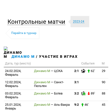
Контрольные матчи
2023-24
Перейти в турнир
ДИНАМО М
/ УЧАСТИЕ В ИГРАХ
Дата, тур (место)
События
М
24.02.2024,
Динамо М
—
ЦСКА
2:1
62`
29
Февраль
12.02.2024,
Динамо М
—
Санкт-
3:1
90
Февраль
Пельтен
03.02.2024,
Динамо М
—
Ботев
3:2
89`
88
Февраль
25.01.2024,
Динамо М
—
Аль-Вакра
9:2
46`
45
Январь