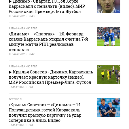
Динамо - Спартак. 1:0. Гол Хорхе
Карраскаля с пенальти (видео). МИР
Российская Премьер-Лига. Футбол
11 мая 2025 19:43
АЛЬФА-БАНК РПЛ
«Динамо» — «Спартак» — 1:0. Форвард
хозяев Карраскаль открыл счет на 7‑й
минуте матча РПЛ, реализовав
пенальти
11 мая 2025 19:42
АЛЬФА-БАНК РПЛ
Крылья Советов - Динамо. Карраскаль
получает красную карточку (видео).
МИР Российская Премьер-Лига. Футбол
5 мая 2025 19:41
ФУТБОЛ
«Крылья Советов» — «Динамо» — 1:1.
Полузащитник гостей Карраскаль
получил красную карточку за удар
соперника в лицо. Видео
5 мая 2025 19:41