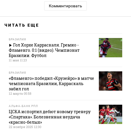
Комментировать
ЧИТАТЬ ЕЩЕ
БРАЗИЛИЯ
Гол Хорхе Карраскаля. Гремио -
Фламенго. 0:1 (видео). Чемпионат
Бразилии. Футбол
11 мая 11:23
БРАЗИЛИЯ
«Фламенго» победил «Крузейро» в матче
чемпионата Бразилии, Карраскаль
забил гол
12 марта 05:58
АЛЬФА-БАНК РПЛ
ЦСКА испортил дебют новому тренеру
«Спартака». Болезненная неудача
«красно-белых»
22 ноября 2025 12:30