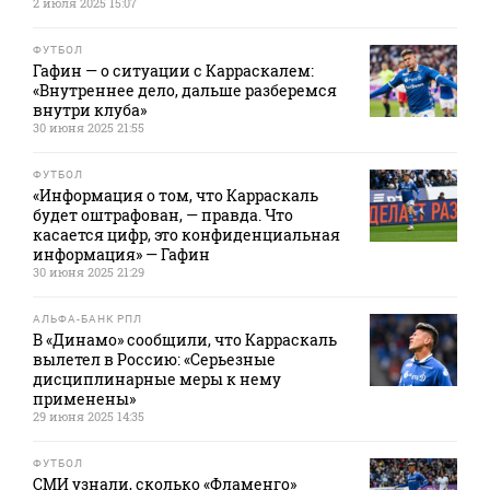
2 июля 2025 15:07
ФУТБОЛ
Гафин — о ситуации с Карраскалем:
«Внутреннее дело, дальше разберемся
внутри клуба»
30 июня 2025 21:55
ФУТБОЛ
«Информация о том, что Карраскаль
будет оштрафован, — правда. Что
касается цифр, это конфиденциальная
информация» — Гафин
30 июня 2025 21:29
АЛЬФА-БАНК РПЛ
В «Динамо» сообщили, что Карраскаль
вылетел в Россию: «Серьезные
дисциплинарные меры к нему
применены»
29 июня 2025 14:35
ФУТБОЛ
СМИ узнали, сколько «Фламенго»