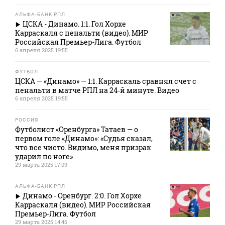
АЛЬФА-БАНК РПЛ
ЦСКА - Динамо. 1:1. Гол Хорхе
Карраскаля с пенальти (видео). МИР
Российская Премьер-Лига. Футбол
6 апреля 2025 19:55
ФУТБОЛ
ЦСКА — «Динамо» — 1:1. Карраскаль сравнял счет с
пенальти в матче РПЛ на 24‑й минуте. Видео
6 апреля 2025 19:55
РОССИЯ
Футболист «Оренбурга» Татаев — о
первом голе «Динамо»: «Судья сказал,
что все чисто. Видимо, меня призрак
ударил по ноге»
29 марта 2025 17:09
АЛЬФА-БАНК РПЛ
Динамо - Оренбург. 2:0. Гол Хорхе
Карраскаля (видео). МИР Российская
Премьер-Лига. Футбол
29 марта 2025 14:45