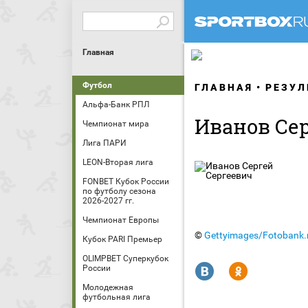
Главная
Футбол
ГЛАВНАЯ
РЕЗУЛ
Альфа-Банк РПЛ
Иванов Се
Чемпионат мира
Лига ПАРИ
LEON-Вторая лига
FONBET Кубок России
по футболу сезона
2026-2027 гг.
Чемпионат Европы
©
Gettyimages/Fotobank.
Кубок PARI Премьер
OLIMPBET Суперкубок
R
Y
России
Молодежная
футбольная лига