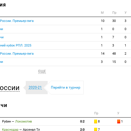
ИЯ
М
Пр
У
 России. Премьер-лига
10
30
3
ии
1
0
0
тчи
1
7
0
мний кубок РПЛ. 2025
1
3
1
 России. Премьер-лига
14
48
2
ии
3
15
0
ЕЩЕ
оссии
2020-21
Перейти в турнир
ТЧИ
Пр
У
Рубин
—
Локомотив
0:2
8
1
Краснодар
—
Арсенал Тл
2:0
7