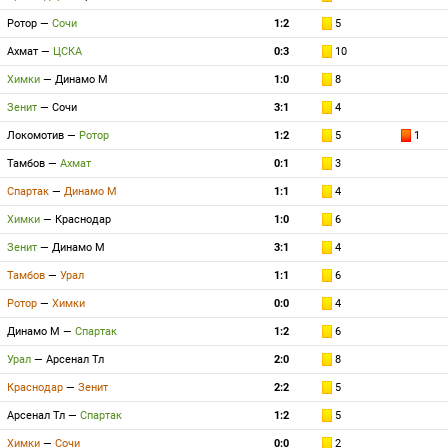
Ротор
—
Сочи
1:2
5
Ахмат
—
ЦСКА
0:3
10
Химки
—
Динамо М
1:0
8
Зенит
—
Сочи
3:1
4
Локомотив
—
Ротор
1:2
5
1
Тамбов
—
Ахмат
0:1
3
Спартак
—
Динамо М
1:1
4
Химки
—
Краснодар
1:0
6
Зенит
—
Динамо М
3:1
4
Тамбов
—
Урал
1:1
6
Ротор
—
Химки
0:0
4
Динамо М
—
Спартак
1:2
6
Урал
—
Арсенал Тл
2:0
8
Краснодар
—
Зенит
2:2
5
Арсенал Тл
—
Спартак
1:2
5
Химки
—
Сочи
0:0
2