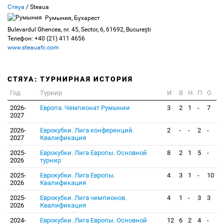
Стяуа
/ Steaua
Румыния, Бухарест
Bulevardul Ghencea, nr. 45, Sector, 6, 61692, Bucureşti
Телефон: +40 (21) 411 4656
www.steauafc.com
СТЯУА: ТУРНИРНАЯ ИСТОРИЯ
Год
Турнир
И
В
Н
П
О
2026-
Европа. Чемпионат Румынии
3
2
1
-
7
2027
2026-
Еврокубки. Лига конференций.
2
-
-
2
-
2027
Квалификация
2025-
Еврокубки. Лига Европы. Основной
8
2
1
5
-
2026
турнир
2025-
Еврокубки. Лига Европы.
4
3
1
-
10
2026
Квалификация
2025-
Еврокубки. Лига чемпионов.
4
1
-
3
3
2026
Квалификация
2024-
Еврокубки. Лига Европы. Основной
12
6
2
4
-