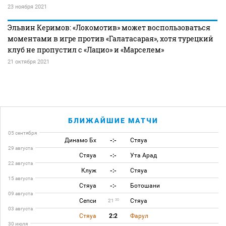
23 ноября 2021
Эльвин Керимов: «Локомотив» может воспользоваться
моментами в игре против «Галатасарая», хотя турецкий
клуб не пропустил с «Лацио» и «Марселем»
21 октября 2021
БЛИЖАЙШИЕ МАТЧИ
05 сентября
Динамо Бх
-:-
Стяуа
29 августа
Стяуа
-:-
Ута Арад
22 августа
Клуж
-:-
Стяуа
15 августа
Стяуа
-:-
Ботошани
09 августа
Сепси
Стяуа
30
21
03 августа
Стяуа
2:2
Фарул
30 июля