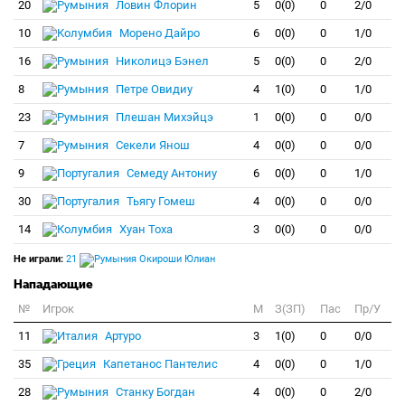
20
Ловин Флорин
5
0(0)
0
2/0
10
Морено Дайро
6
0(0)
0
1/0
16
Николицэ Бэнел
5
0(0)
0
2/0
8
Петре Овидиу
4
1(0)
0
1/0
23
Плешан Михэйцэ
1
0(0)
0
0/0
7
Секели Янош
4
0(0)
0
0/0
9
Семеду Антониу
6
0(0)
0
1/0
30
Тьягу Гомеш
4
0(0)
0
0/0
14
Хуан Тоха
3
0(0)
0
0/0
Не играли:
21
Окироши Юлиан
Нападающие
№
Игрок
M
З(ЗП)
Пас
Пр/У
11
Артуро
3
1(0)
0
0/0
35
Капетанос Пантелис
4
0(0)
0
1/0
28
Станку Богдан
4
0(0)
0
2/0