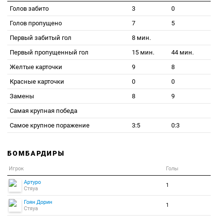
Голов забито
3
0
Голов пропущено
7
5
Первый забитый гол
8 мин.
Первый пропущенный гол
15 мин.
44 мин.
Желтые карточки
9
8
Красные карточки
0
0
Замены
8
9
Самая крупная победа
Самое крупное поражение
3:5
0:3
БОМБАРДИРЫ
Игрок
Голы
Артуро
1
Стяуа
Гоян Дорин
1
Стяуа