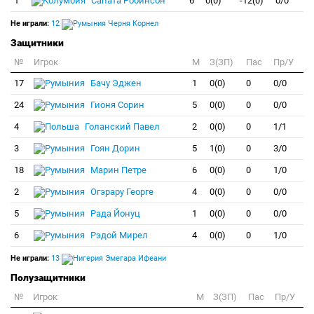
1
Сапата Робинсон
6
0(0)
-12(0)
0/0
Не играли:
12
Черня Корнел
Защитники
№
Игрок
M
З(ЗП)
Пас
Пр/У
17
Бачу Эджен
1
0(0)
0
0/0
24
Гионя Сорин
5
0(0)
0
0/0
4
Голанский Павел
2
0(0)
0
1/1
3
Гоян Дорин
5
1(0)
0
3/0
18
Марин Петре
6
0(0)
0
1/0
2
Огэрару Георге
4
0(0)
0
0/0
5
Рада Йонуц
1
0(0)
0
0/0
6
Рэдой Мирел
4
0(0)
0
1/0
Не играли:
13
Эмегара Ифеани
Полузащитники
№
Игрок
M
З(ЗП)
Пас
Пр/У