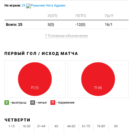
Не играли:
25
Няга Адриан
З(ЗП)
П(ПП)
Пр/У
Всего: 25
3(0)
-12(0)
16/1
? Условные обозначения
ПЕРВЫЙ ГОЛ / ИСХОД МАТЧА
З
П
П (1)
П (4)
В
- выигрыш
Н
- ничья
П
- поражение
ЧЕТВЕРТИ
1-15'
16-30'
31-44'
45'
46-60'
61-75'
76-89'
90'