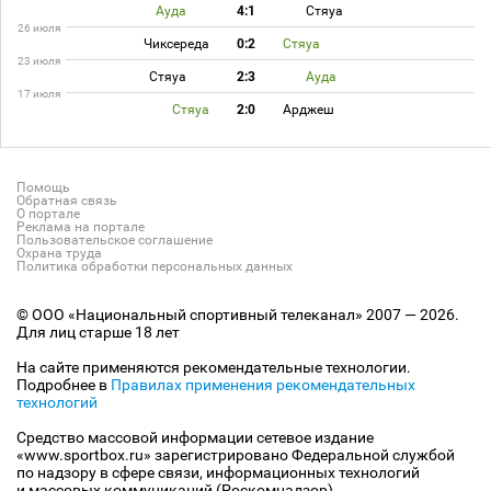
Ауда
4:1
Стяуа
26 июля
Чиксереда
0:2
Стяуа
23 июля
Стяуа
2:3
Ауда
17 июля
Стяуа
2:0
Арджеш
Помощь
Обратная связь
О портале
Реклама на портале
Пользовательское соглашение
Охрана труда
Политика обработки персональных данных
© ООО «Национальный спортивный телеканал» 2007 — 2026.
Для лиц старше 18 лет
На сайте применяются рекомендательные технологии.
Подробнее в
Правилах применения рекомендательных
технологий
Средство массовой информации сетевое издание
«www.sportbox.ru» зарегистрировано Федеральной службой
по надзору в сфере связи, информационных технологий
и массовых коммуникаций (Роскомнадзор).