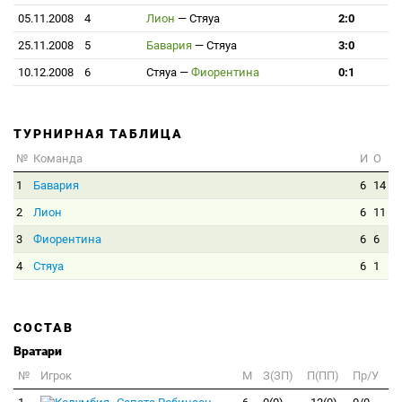
05.11.2008
4
Лион
—
Стяуа
2:0
25.11.2008
5
Бавария
—
Стяуа
3:0
10.12.2008
6
Стяуа
—
Фиорентина
0:1
ТУРНИРНАЯ ТАБЛИЦА
№
Команда
И
О
1
Бавария
6
14
2
Лион
6
11
3
Фиорентина
6
6
4
Стяуа
6
1
СОСТАВ
Вратари
№
Игрок
M
З(ЗП)
П(ПП)
Пр/У