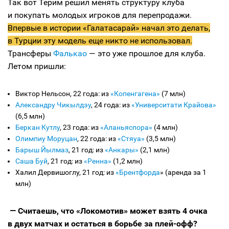
Так вот Терим решил менять структуру клуба
и покупать молодых игроков для перепродажи.
Впервые в истории «Галатасарай» начал это делать,
в Турции эту модель еще никто не использовал.
Трансферы
Фалькао
— это уже прошлое для клуба.
Летом пришли:
Виктор Нельсон, 22 года: из
«Копенгагена»
(7 млн)
Александру Чикылдэу
, 24 года: из
«Университати Крайова»
(6,5 млн)
Беркан Кутлу
, 23 года: из
«Аланьяспора»
(4 млн)
Олимпиу Моруцан
, 22 года: из
«Стяуа»
(3,5 млн)
Барыш Йылмаз
, 21 год: из
«Анкары»
(2,1 млн)
Саша Буй
, 21 год: из
«Ренна»
(1,2 млн)
Халил Дервишоглу, 21 год: из
«Брентфорда
» (аренда за 1
млн)
— Считаешь, что «Локомотив» может взять 4 очка
в двух матчах и остаться в борьбе за плей-офф?