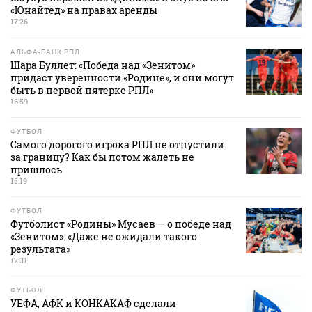
«Юнайтед» на правах аренды
17:26
АЛЬФА-БАНК РПЛ
Шара Буллет: «Победа над «Зенитом»
придаст уверенности «Родине», и они могут
быть в первой пятерке РПЛ»
16:59
ФУТБОЛ
Самого дорогого игрока РПЛ не отпустили
за границу? Как бы потом жалеть не
пришлось
15:19
ФУТБОЛ
Футболист «Родины» Мусаев — о победе над
«Зенитом»: «Даже не ожидали такого
результата»
12:31
ФУТБОЛ
УЕФА, АФК и КОНКАКАФ сделали