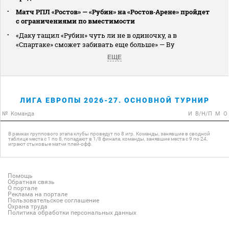
Матч РПЛ «Ростов» — «Рубин» на «Ростов‑Арене» пройдет
с ограничениями по вместимости
«Даку тащил «Рубин» чуть ли не в одиночку, а в
«Спартаке» сможет забивать еще больше» — Ву
ЕЩЕ
ЛИГА ЕВРОПЫ 2026-27. ОСНОВНОЙ ТУРНИР
№
Команда
И
В/Н/П
М
О
В рамках группового этапа клубы проведут по 8 игр. Команды, занявшие в сводной
таблице места с 1 по 8, попадают в 1/8 финала, команды, занявшие места с 9 по 24,
играют стыковые матчи плей-офф.
Помощь
Обратная связь
О портале
Реклама на портале
Пользовательское соглашение
Охрана труда
Политика обработки персональных данных