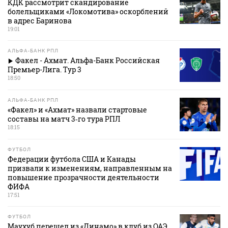
КДК рассмотрит скандирование
болельщиками «Локомотива» оскорблений
в адрес Баринова
19:01
АЛЬФА-БАНК РПЛ
Факел - Ахмат. Альфа-Банк Российская
Премьер-Лига. Тур 3
18:50
АЛЬФА-БАНК РПЛ
«Факел» и «Ахмат» назвали стартовые
составы на матч 3‑го тура РПЛ
18:15
ФУТБОЛ
Федерации футбола США и Канады
призвали к изменениям, направленным на
повышение прозрачности деятельности
ФИФА
17:51
ФУТБОЛ
Маухуб перешел из «Динамо» в клуб из ОАЭ