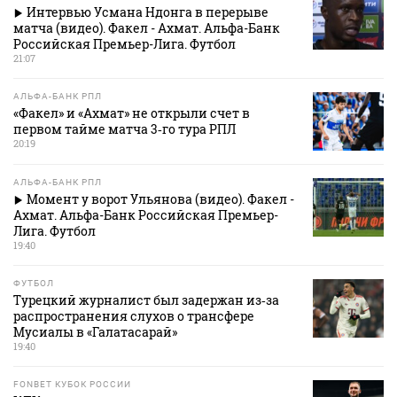
Интервью Усмана Ндонга в перерыве
матча (видео). Факел - Ахмат. Альфа-Банк
Российская Премьер-Лига. Футбол
21:07
АЛЬФА-БАНК РПЛ
«Факел» и «Ахмат» не открыли счет в
первом тайме матча 3‑го тура РПЛ
20:19
АЛЬФА-БАНК РПЛ
Момент у ворот Ульянова (видео). Факел -
Ахмат. Альфа-Банк Российская Премьер-
Лига. Футбол
19:40
ФУТБОЛ
Турецкий журналист был задержан из‑за
распространения слухов о трансфере
Мусиалы в «Галатасарай»
19:40
FONBET КУБОК РОССИИ