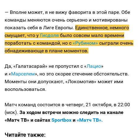
— Вполне может, я не вижу фаворита в этой паре. Обе
команды меняются очень серьезно и мотивированы
показать себя в Лиге Европы.
Единственное, немного
смущает, что у
Гисдоля
было совсем мало времени
поработать с командой, но с
«Рубином»
сыграли очень
обнадеживающе в плане моментов.
Да, «Галатасарай» не пропустил с «
Лацио
»
и «
Марселем
», но это скорее стечение обстоятельств.
Моменты они допускают, «Локомотив» может ими
воспользоваться.
Матч команд состоится в четверг, 21 октября, в 22:00
(мск).
За ходом встречи можно следить на канале
«Матч ТВ» и сайтах
Sportbox
и
«Матч ТВ».
Читайте также: