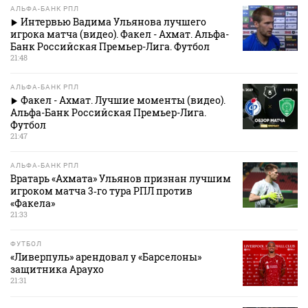
АЛЬФА-БАНК РПЛ
Интервью Вадима Ульянова лучшего
игрока матча (видео). Факел - Ахмат. Альфа-
Банк Российская Премьер-Лига. Футбол
21:48
АЛЬФА-БАНК РПЛ
Факел - Ахмат. Лучшие моменты (видео).
Альфа-Банк Российская Премьер-Лига.
Футбол
21:47
АЛЬФА-БАНК РПЛ
Вратарь «Ахмата» Ульянов признан лучшим
игроком матча 3‑го тура РПЛ против
«Факела»
21:33
ФУТБОЛ
«Ливерпуль» арендовал у «Барселоны»
защитника Араухо
21:31