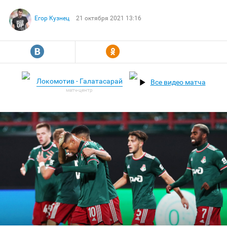
Егор Кузнец
21 октября 2021 13:16
R
Y
Локомотив - Галатасарай
Все видео матча