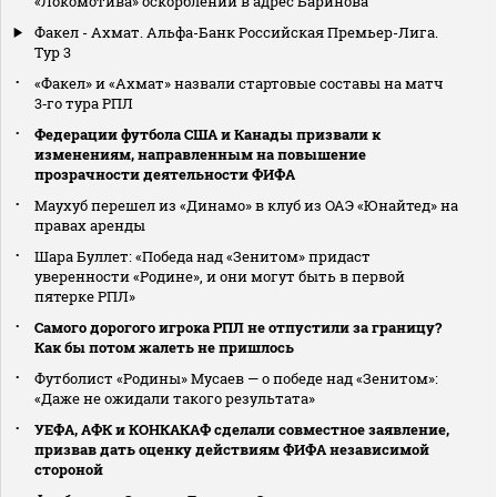
«Локомотива» оскорблений в адрес Баринова
Факел - Ахмат. Альфа-Банк Российская Премьер-Лига.
Тур 3
«Факел» и «Ахмат» назвали стартовые составы на матч
3‑го тура РПЛ
Федерации футбола США и Канады призвали к
изменениям, направленным на повышение
прозрачности деятельности ФИФА
Маухуб перешел из «Динамо» в клуб из ОАЭ «Юнайтед» на
правах аренды
Шара Буллет: «Победа над «Зенитом» придаст
уверенности «Родине», и они могут быть в первой
пятерке РПЛ»
Самого дорогого игрока РПЛ не отпустили за границу?
Как бы потом жалеть не пришлось
Футболист «Родины» Мусаев — о победе над «Зенитом»:
«Даже не ожидали такого результата»
УЕФА, АФК и КОНКАКАФ сделали совместное заявление,
призвав дать оценку действиям ФИФА независимой
стороной