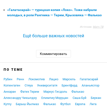
«Галатасарай» — турецкая копия «Локо». Тоже набрали
молодых, в роли Рангника — Терим, Крыховяка — Фалькао
Источник:
Матч ТВ
Ещё больше важных новостей
Комментировать
ПО ТЕМЕ
Рубин
Ренн
Локомотив
Лацио
Марсель
Галатасарай
Копенгаген
Стяуа
Университатя
Брентфорд
Аланьяспор
Анкаран
Фатих Терим
Маркус Гисдоль
Фалькао
Александру Чикылдэу
Олимпиу Моруцан
Саша Буй
Беркан
Кутлу
Барыш Йылмаз
Фалькао
Футбол
Европа
Лига