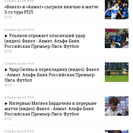
АЛЬФА-БАНК РПЛ
«Факел» и «Ахмат» сыграли вничью в матче
3‑го тура РПЛ
21:23
АЛЬФА-БАНК РПЛ
Ульянов отражает опаснеший удар
(видео). Факел - Ахмат. Альфа-Банк
Российская Премьер-Лига. Футбол
21:21
АЛЬФА-БАНК РПЛ
Удар Силвы в перекладину (видео). Факел
- Ахмат. Альфа-Банк Российская Премьер-
Лига. Футбол
21:16
АЛЬФА-БАНК РПЛ
Интервью Матвея Бардачева в перерыве
матча (видео). Факел - Ахмат. Альфа-Банк
Российская Премьер-Лига. Футбол
21:13
АЛЬФА-БАНК РПЛ