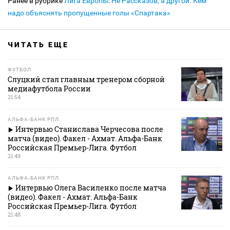
Ранее в рубрике
Лига Европы
:
Не Рассказов, а другой. Кем
надо объяснять пропущенные голы «Спартака»
ЧИТАТЬ ЕЩЕ
ФУТБОЛ
Слуцкий стал главным тренером сборной
медиафутбола России
21:54
АЛЬФА-БАНК РПЛ
Интервью Станислава Черчесова после
матча (видео). Факел - Ахмат. Альфа-Банк
Российская Премьер-Лига. Футбол
21:49
АЛЬФА-БАНК РПЛ
Интервью Олега Василенко после матча
(видео). Факел - Ахмат. Альфа-Банк
Российская Премьер-Лига. Футбол
21:48