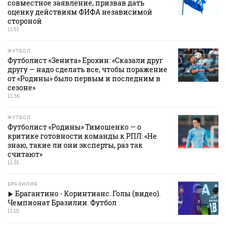
совместное заявление, призвав дать
оценку действиям ФИФА независимой
стороной
11:51
ФУТБОЛ
Футболист «Зенита» Ерохин: «Сказали друг
другу — надо сделать все, чтобы поражение
от «Родины» было первым и последним в
сезоне»
11:36
ФУТБОЛ
Футболист «Родины» Тимошенко — о
критике готовности команды к РПЛ: «Не
знаю, такие ли они эксперты, раз так
считают»
11:31
БРАЗИЛИЯ
Брагантино - Коринтианс. Голы (видео).
Чемпионат Бразилии. Футбол
11:15