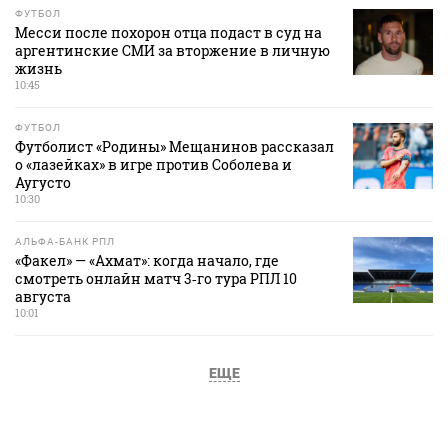
ФУТБОЛ
Месси после похорон отца подаст в суд на
аргентинские СМИ за вторжение в личную
жизнь
10:45
ФУТБОЛ
Футболист «Родины» Мещанинов рассказал
о «лазейках» в игре против Соболева и
Аугусто
10:30
АЛЬФА-БАНК РПЛ
«Факел» — «Ахмат»: когда начало, где
смотреть онлайн матч 3‑го тура РПЛ 10
августа
10:01
ЕЩЕ