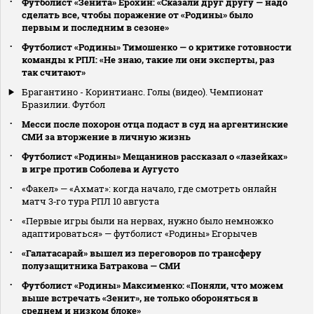
Футболист «Зенита» Ерохин: «Сказали друг другу — надо
сделать все, чтобы поражение от «Родины» было
первым и последним в сезоне»
Футболист «Родины» Тимошенко — о критике готовности
команды к РПЛ: «Не знаю, такие ли они эксперты, раз
так считают»
Брагантино - Коринтианс. Голы (видео). Чемпионат
Бразилии. Футбол
Месси после похорон отца подаст в суд на аргентинские
СМИ за вторжение в личную жизнь
Футболист «Родины» Мещанинов рассказал о «лазейках»
в игре против Соболева и Аугусто
«Факел» — «Ахмат»: когда начало, где смотреть онлайн
матч 3‑го тура РПЛ 10 августа
«Первые игры были на нервах, нужно было немножко
адаптироваться» — футболист «Родины» Егорычев
«Галатасарай» вышел из переговоров по трансферу
полузащитника Батракова — СМИ
Футболист «Родины» Максименко: «Поняли, что можем
выше встречать «Зенит», не только обороняться в
среднем и низком блоке»