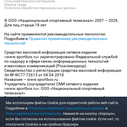
Пользовательское соглашение
Охрана труда
Политика обработки персональных данных
© ООО «Национальный спортивный телеканал» 2007 — 2026.
Для лиц старше 18 лет
На сайте применяются рекомендательные технологии.
Подробнее в
Правилах применения рекомендательных
технологий
Средство массовой информации сетевое издание
«www.sportbox.ru» зарегистрировано Федеральной службой
по надзору в сфере связи, информационных технологий
и массовых коммуникаций (Роскомнадзор).
Свидетельство о регистрации средства массовой информации
Эл № ФС77-72613 от 04.04.2018
Название — www.sportbox.ru
Учредитель (соучредители) СМИ сетевого издания
«www.sportbox.ru»: ООО «Национальный спортивный
телеканал»
Главный редактор СМИ сетевого издания «www.sportbox.ru»:
Конов В.А.
Мы используем файлы Сookie для корректной работы веб-сайта.
Номер телефона редакции СМИ сетевого издания
Подробнее в
Политике обработки персональных данных
и
«www.sportbox.ru»: +7 (495) 653 8419
Пользовательском соглашении
. Нажмите на кнопку «Хорошо»,
Адрес электронной почты редакции СМИ сетевого издания
если Вы согласны на использование файлов cookie. Если нет, то
«www.sportbox.ru»: editor@sportbox.ru
отключите Cookies в настройках браузера