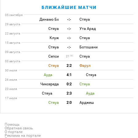
БЛИЖАЙШИЕ МАТЧИ
05 сентября
Динамо Бх
-:-
Стяуа
29 августа
Стяуа
-:-
Ута Арад
22 августа
Клуж
-:-
Стяуа
15 августа
Стяуа
-:-
Ботошани
09 августа
Сепси
Стяуа
30
21
03 августа
Стяуа
2:2
Фарул
30 июля
Ауда
4:1
Стяуа
26 июля
Чиксереда
0:2
Стяуа
23 июля
Стяуа
2:3
Ауда
17 июля
Стяуа
2:0
Арджеш
Помощь
Обратная связь
О портале
Реклама на портале