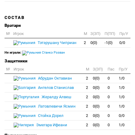
СОСТАВ
Вратари
№
Игрок
M
З(ЗП)
П(ПП)
Пр/У
Тэтэрушану Чиприан
2
0(0)
-1(0)
0/0
Не играли:
Станкэ Рэзван
Защитники
№
Игрок
M
З(ЗП)
Пас
Пр/У
Абрудан Октавиан
2
0(0)
0
1/0
Ангелов Станислав
2
0(0)
0
1/0
Жералду Алвеш
2
0(0)
0
1/0
Латовлевичи Ясмин
2
0(0)
0
1/0
Стойка Дорел
2
0(0)
0
0/0
Эмегара Ифеани
2
0(0)
0
1/0