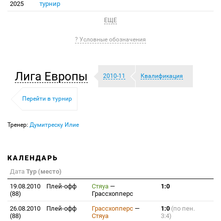
2025
турнир
ЕЩЕ
? Условные обозначения
Лига Европы
2010-11
Квалификация
Перейти в турнир
Тренер:
Думитреску Илие
КАЛЕНДАРЬ
Дата
Тур (место)
19.08.2010
Плей-офф
Стяуа
—
1:0
(88)
Грассхопперс
26.08.2010
Плей-офф
Грассхопперс
—
1:0
(по пен.
(88)
Стяуа
3:4)