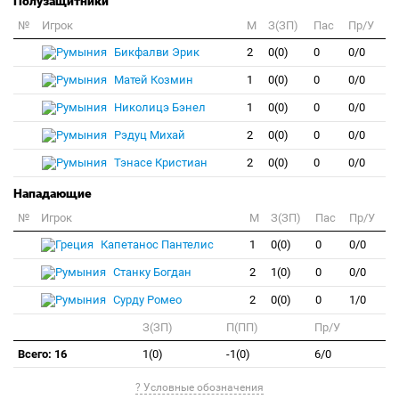
Полузащитники
№
Игрок
M
З(ЗП)
Пас
Пр/У
Бикфалви Эрик
2
0(0)
0
0/0
Матей Козмин
1
0(0)
0
0/0
Николицэ Бэнел
1
0(0)
0
0/0
Рэдуц Михай
2
0(0)
0
0/0
Тэнасе Кристиан
2
0(0)
0
0/0
Нападающие
№
Игрок
M
З(ЗП)
Пас
Пр/У
Капетанос Пантелис
1
0(0)
0
0/0
Станку Богдан
2
1(0)
0
0/0
Сурду Ромео
2
0(0)
0
1/0
З(ЗП)
П(ПП)
Пр/У
Всего: 16
1(0)
-1(0)
6/0
? Условные обозначения