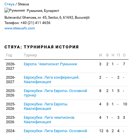
Стяуа
/ Steaua
Румыния, Бухарест
Bulevardul Ghencea, nr. 45, Sector, 6, 61692, Bucureşti
Телефон: +40 (21) 411 4656
www.steauafc.com
СТЯУА: ТУРНИРНАЯ ИСТОРИЯ
Год
Турнир
И
В
Н
П
О
2026-
Европа. Чемпионат Румынии
3
2
1
-
7
2027
2026-
Еврокубки. Лига конференций.
2
-
-
2
-
2027
Квалификация
2025-
Еврокубки. Лига Европы. Основной
8
2
1
5
-
2026
турнир
2025-
Еврокубки. Лига Европы.
4
3
1
-
10
2026
Квалификация
2025-
Еврокубки. Лига чемпионов.
4
1
-
3
3
2026
Квалификация
2024-
Еврокубки. Лига Европы. Основной
12
6
2
4
-