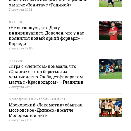
о матче «Зенита» с «Родиной»
7 августа 22:31
ФУТБОЛ
«Не соглашусь, что Даку
индивидуалист. Доволен, что у нас
появился новый яркий форвард» —
Карседо
7 августа 22:06
ФУТБОЛ
«Игра с «Зенитом» показала, что
«Спартак» готов бороться за
чемпионство. Он будет фаворитом
матча с «Краснодаром» — Гладилин
7 августа 21:56
МОЛОДЕЖНАЯ ФУТБОЛЬНАЯ ЛИГА
Московский «Локомотив» обыграл
московское «Динамо» в матче
Молодежной лиги
7 августа 21:03