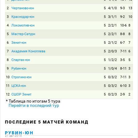
2
Чертаново-юн
5
4/1/0
9-3
13
3
Краснодар-юн
5
3/1/1
9-2
10
4
Локомотив-юн
5
2/2/1
10-6
8
5
Мастер-Сатурн
5
2/2/1
8-8
8
6
Зенит-юн
5
2/1/2
6-7
7
7
Академия Коноплева
5
2/0/3
7-11
6
8
Спартак-юн
5
1/2/2
3-5
5
9
Рубин-юн
5
1/0/4
8-11
3
10
Строгино-юн
5
0/3/2
7-11
3
11
ЦСКА-юн
5
0/3/2
6-10
3
12
СШОР Зенит
5
0/2/3
2-9
2
* Таблица по итогам 5 тура
Перейти в последний тур
ПОСЛЕДНИЕ 5 МАТЧЕЙ КОМАНД
РУБИН-ЮН
21 авг 2019