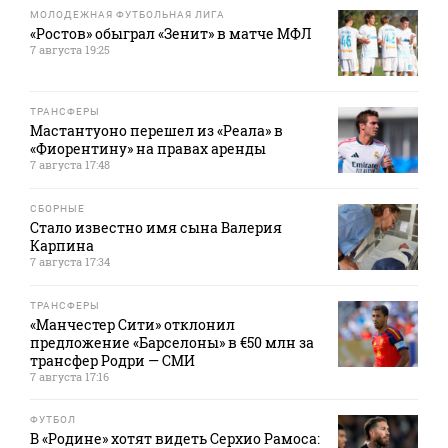
МОЛОДЕЖНАЯ ФУТБОЛЬНАЯ ЛИГА
«Ростов» обыграл «Зенит» в матче МФЛ
7 августа 19:25
ТРАНСФЕРЫ
Мастантуоно перешел из «Реала» в
«Фиорентину» на правах аренды
7 августа 17:48
СБОРНЫЕ
Стало известно имя сына Валерия
Карпина
7 августа 17:34
ТРАНСФЕРЫ
«Манчестер Сити» отклонил
предложение «Барселоны» в €50 млн за
трансфер Родри — СМИ
7 августа 17:16
ФУТБОЛ
В «Родине» хотят видеть Серхио Рамоса: