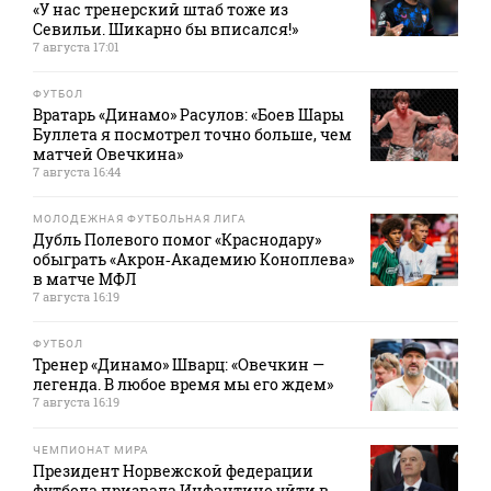
«У нас тренерский штаб тоже из
Севильи. Шикарно бы вписался!»
7 августа 17:01
ФУТБОЛ
Вратарь «Динамо» Расулов: «Боев Шары
Буллета я посмотрел точно больше, чем
матчей Овечкина»
7 августа 16:44
МОЛОДЕЖНАЯ ФУТБОЛЬНАЯ ЛИГА
Дубль Полевого помог «Краснодару»
обыграть «Акрон‑Академию Коноплева»
в матче МФЛ
7 августа 16:19
ФУТБОЛ
Тренер «Динамо» Шварц: «Овечкин —
легенда. В любое время мы его ждем»
7 августа 16:19
ЧЕМПИОНАТ МИРА
Президент Норвежской федерации
футбола призвала Инфантино уйти в