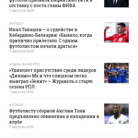
отставку с поста главы ФИФА
7 августа 14:58
ФУТБОЛ
Инал Танашев — о судействе в
Кабардино‑Балкарии: «Бывало, когда
прилично прилетало. С одним
футболистом начали драться»
7 августа 14:16
АЛЬФА-БАНК РПЛ
«Удивляет присутствие среди лидеров
«Динамо» Мх и что слишком легко
выиграл «Зенит» — Журавель о старте
сезона РПЛ
7 августа 14:01
ФУТБОЛ
Футболисту сборной Англии Тони
предъявлено обвинение в нападении в
клубе
7 августа 13:32