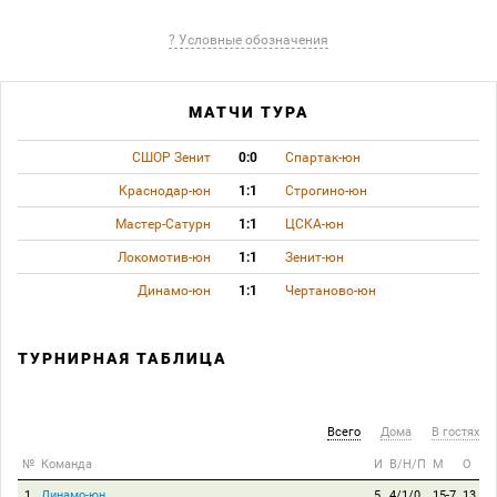
? Условные обозначения
МАТЧИ ТУРА
СШОР Зенит
0:0
Спартак-юн
Краснодар-юн
1:1
Строгино-юн
Мастер-Сатурн
1:1
ЦСКА-юн
Локомотив-юн
1:1
Зенит-юн
Динамо-юн
1:1
Чертаново-юн
ТУРНИРНАЯ ТАБЛИЦА
Всего
Дома
В гостях
№
Команда
И
В/Н/П
М
О
1
Динамо-юн
5
4/1/0
15-7
13