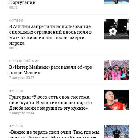
Португалии
00:48
ФУТБОЛ
В Англии запретили использование
сплошных ограждений вдоль поля в
матчах низших лиг после смерти
игрока
00:32
ОСТАЛЬНОЙ МИР
В «Интер Майами» рассказали об «эре
после Месси»
7 августа 23:37
ФУТБОЛ
Григорян: «У всех есть своя система,
своя кухня. И многие опасаются, что
Дзюба может нарушить эту кухню»
7 августа 22:44
ФУТБОЛ
«Важно не терять свои очки. Там, где мы
должны брать их». Михаил Кержаков —