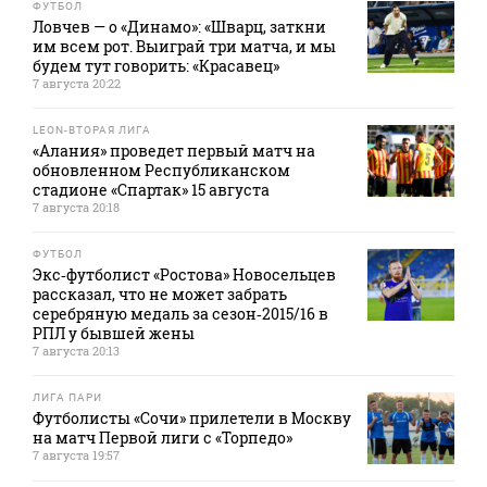
ФУТБОЛ
Ловчев — о «Динамо»: «Шварц, заткни
им всем рот. Выиграй три матча, и мы
будем тут говорить: «Красавец»
7 августа 20:22
LEON-ВТОРАЯ ЛИГА
«Алания» проведет первый матч на
обновленном Республиканском
стадионе «Спартак» 15 августа
7 августа 20:18
ФУТБОЛ
Экс‑футболист «Ростова» Новосельцев
рассказал, что не может забрать
серебряную медаль за сезон‑2015/16 в
РПЛ у бывшей жены
7 августа 20:13
ЛИГА ПАРИ
Футболисты «Сочи» прилетели в Москву
на матч Первой лиги с «Торпедо»
7 августа 19:57