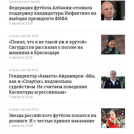
ЧЕМПИОНАТ МИРА
Федерация футбола Албании отозвала
поддержку кандидатуры Инфантино на
выборах президента ФИФА
7 августа 13:18
АЛЬФА-БАНК РПЛ
«Понял, что я не такой уж и крутой».
Сигурдссон рассказал о погоне на
машинах в Краснодаре
7 августа 13:15
АЛЬФА-БАНК РПЛ
Гендиректор «Ахмата» Айдамиров: «Мы,
как и «Спартак», недовольны
судейством. Не считаем поведение
Касинтуры агрессивным»
7 августа 13:14
АЛЬФА-БАНК РПЛ
Звезда российского футбола попался на
допинге. И с честью принял наказание
7 августа 12:40