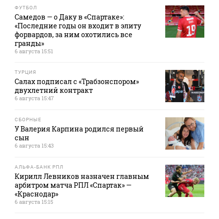
ФУТБОЛ
Самедов — о Даку в «Спартаке»:
«Последние годы он входит в элиту
форвардов, за ним охотились все
гранды»
6 августа 15:51
ТУРЦИЯ
Салах подписал с «Трабзонспором»
двухлетний контракт
6 августа 15:47
СБОРНЫЕ
У Валерия Карпина родился первый
сын
6 августа 15:43
АЛЬФА-БАНК РПЛ
Кирилл Левников назначен главным
арбитром матча РПЛ «Спартак» —
«Краснодар»
6 августа 15:15