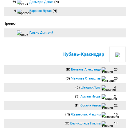
69
Давыдов Денис
(Н)
с угла вратарской Озбилиз! Беленов среагировал и не позволил мячу оказаться в
ближнем углу своих ворот!
9
Барриос Лукас
(Н)
54:35
Угловой:
Хурадо Хосе
(Спартак) вводит мяч с правого угла поля.
54:44
Удар по воротам:
Глушаков Денис
(Спартак) бьёт правой ногой из-за
Тренер
пределов штрафной. Мяч летит мимо ворот.
Гунько Дмитрий
54:53
Угловой:
Хурадо Хосе
(Спартак) вводит мяч с правого угла поля.
55:08
Травма:
Комбаров Дмитрий
(Спартак) получает травму.
Дмитрию Комбрарову мяч попадает ниже пояса и некоторое время необходимо
защитнику для того, чтобы прийти в себя.
Кубань-Краснодар
55:52
Замена:
Букур Георге
(Кубань-Краснодар) заменён на
Рабиу Мохаммед
(Кубань-Краснодар).
56:02
Угловой:
Хурадо Хосе
(Спартак) вводит мяч с левого угла поля.
(В)
Беленов Александр
23
56:21
Удар по воротам:
Каборе Шарль
(Кубань-Краснодар) бьёт правой ногой
(З)
Манолев Станислав
25
из-за пределов штрафной. Мяч летит мимо ворот.
Каборе, переложив мяч с ноги на ногу, наносит сильный удар метров с 20-и! Чуть
(З)
Шандао Луиз
4
выше перекладины ворот получается.
57:48
Удар по воротам:
Армаш Игорь
(Кубань-Краснодар) бьёт головой из
(З)
Армаш Игорь
2
штрафной. Мяч летит мимо ворот.
(П)
Соснин Антон
22
60:13
Замена:
Озбилиз Араз
(Спартак) заменён на
Обухов Владимир
(Спартак).
(П)
Жавнерчик Максим
15
Под свист болельщиков уходит с поля Озбилиз, который сегодня совсем не
оправдал надежд своих поклонников.
(П)
Безлихотнов Никита
14
63:36
Удар по воротам:
Армаш Игорь
(Кубань-Краснодар) бьёт головой из