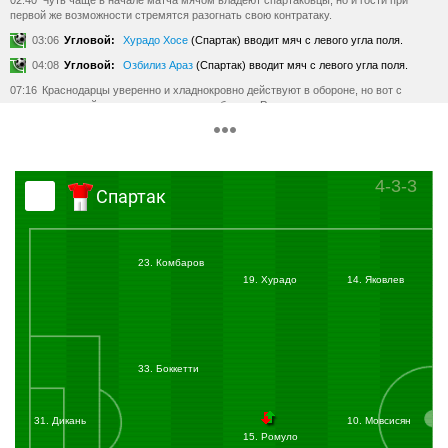
02:40
Чуть чаще в начале матча мячом владеют спартаковцы, но и гости при
первой же возможности стремятся разогнать свою контратаку.
03:06
Угловой:
Хурадо Хосе
(Спартак) вводит мяч с левого угла поля.
04:08
Угловой:
Озбилиз Араз
(Спартак) вводит мяч с левого угла поля.
07:16
Краснодарцы уверенно и хладнокровно действуют в обороне, но вот с
атаками у гостей пока что возникают проблемы. Разыграть мяч и доставить его в
переднюю линию, практически, не удается.
08:46
Спартаковцы достаточно долго катают мяч в центре поля, но никак не могут
найти острые варианты развития своей атаки.
4-3-3
09:13
Удар по воротам:
Мовсисян Юра
(Спартак) бьёт правой ногой из-за
Спартак
пределов штрафной. Мяч летит мимо ворот.
Мовсисян взял игру на себя, приблизился к линии штрафной и сильно пробил. Мяч
полетел чуть выше перекладины ворот.
11:32
Длинная передача на ход Букуру, но того опережает Макаев, который
23. Комбаров
головой сбрасывает мяч в руки своему вратарю.
19. Хурадо
14. Яковлев
12:28
Озбилиз фолит в атаке, а гости, развивая свою атаку, вновь длинной
передачей направляют мяч на ход Букуру. Но и на этот раз он находится в
окружении двух соперников и не может принять передачу.
14:59
Удар по воротам:
Манолев Станислав
(Кубань-Краснодар) бьёт правой
ногой из-за пределов штрафной. Мяч летит мимо ворот.
33. Боккетти
Манолев подключился в атаку по флангу и решился на удар не дойдя несколько
метров до угла штрафной площади. Мяч полетел чуть правее от ворот.
16:00
Удар по воротам:
Хубулов Арсен
(Кубань-Краснодар) бьёт правой ногой
31. Дикань
10. Мовсисян
из штрафной. Мяч летит мимо ворот.
15. Ромуло