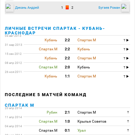
1
2
Дикань Андрей
Бугаев Роман
ЛИЧНЫЕ ВСТРЕЧИ СПАРТАК - КУБАНЬ-
КРАСНОДАР
04 авг 2013
Кубань
2:2
Спартак М
T
31 мар 2013
Спартак М
2:2
Кубань
T
15 сен 2012
Кубань
2:2
Спартак М
T
08 апр 2012
Спартак М
2:0
Кубань
T
26 ноя 2011
Кубань
1:1
Спартак М
T
ПОСЛЕДНИЕ 5 МАТЧЕЙ КОМАНД
СПАРТАК М
20 апр 2014
Рубин
2:1
Спартак М
T
11 апр 2014
Спартак М
1:0
Крылья Советов
T
04 апр 2014
Спартак М
0:1
Урал
T