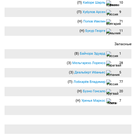
штрафной в створ ворот. Мяч пойман вратарём.
(П)
Каборе Шарль
10
Комбаров на левом фланге обороны сфолит на Безлихотнове. Каборе выполнил
подачу со стандарта, а Армаш нанес неопасный удар.
(П)
Хубулов Арсен
9
66:19
Удар по воротам:
Мовсисян Юра
(Спартак) бьёт правой ногой из-за
(Н)
Попов Ивелин
71
пределов штрафной. Мяч блокирован.
Откровенно плохо пробил со стандарта Мовсисян, направив мяч в стенку из
(Н)
Букур Георге
11
игроков.
66:53
Гол:
Попов Ивелин
(Кубань-Краснодар) бьёт правой ногой из штрафной
Запасные
и забивает гол. Ассистент
Соснин Антон
(Кубань-Краснодар). Счёт 1:0.
ГОООООООООООЛ! Последовала быстрая контратака гостей и Попов,
(В)
Байчора Эдуард
1
ворвавшись в штрафную и получив передачу с правого фланга от Соснина,
технично подсекает мяч и направляет его мимо бросившегося навстречу Диканя в
(З)
Мельгарехо Лоренсо
28
самый угол ворот!
67:58
Наказание:
Попов Ивелин
(Кубань-Краснодар) получает
(З)
Деальберт Ибаньес
5
предупреждение.
Попов наказан за снятую майку в момент празднования гола.
(П)
Лобкарёв Владимир
77
68:47
Удар по воротам:
Глушаков Денис
(Спартак) бьёт правой ногой из-за
(Н)
Буэно Гонсало
20
пределов штрафной. Мяч блокирован.
69:04
Замена:
Хубулов Арсен
(Кубань-Краснодар) заменён на
Букия Темури
(Н)
Уренья Маркос
7
(Кубань-Краснодар).
70:01
Угловой:
Хурадо Хосе
(Спартак) вводит мяч с левого угла поля.
71:14
С удвоенной энергией устремились в атаку футболисты "Спартака", но раз
за разом как в стену упираются они в умело организованную оборону
краснодарцев.
75:26
Глушаков и Боккетти не понимают друг друга и теряют мяч в центре поля.