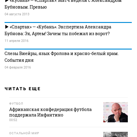
«Кубань» — «Спартак». Матч недели с Александром
Бубновым. Превью
04 августа 2013
«Спартак» — «Кубань». Экспертиза Александра
Бубнова: Эх, Артем! Зачем ты побежал из ворот?
11 апреля 2016
Слезы Виейры, язык Фролова и красно-белый храм.
События дня
04 февраля 2016
ЧИТАТЬ ЕЩЕ
ФУТБОЛ
Африканская конфедерация футбола
поддержала Инфантино
00:52
ОСТАЛЬНОЙ МИР