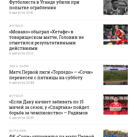
Футболиста в Уганде убили при
попытке ограбления
6 августа 23:41
ФУТБОЛ
«Монако» обыграл «Хетафе» в
товарищеском матче, Головин не
отметился результативными
действиями
6 августа 23:11
ЛИГА ПАРИ
Матч Первой лиги «Торпедо» — «Сочи»
перенесен с пятницы на субботу
6 августа 22:44
ФУТБОЛ
«Если Даку начнет забивать по 15
мячей за сезон, у «Спартака» пойдет
борьба за чемпионство» — Радимов
6 августа 22:36
ИСПАНИЯ
ФК «Сочи» отправится на матч Первой