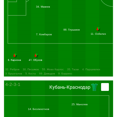
Защитники "Спартака" прервали прострел Жавнерчика, выбив мяч прямо на ногу
Хубулову, который решился пробить с хода, но сфера сошла с ноги и полетела
34. Макеев
значительно выше и правее от ворот.
19:11
Предсказуемо действуют в линии атаки футболисты "Спартака" и никак не
могут поставить перед обороной гостей сложной задачи. Да и скорости
передвижения хозяевам явно не хватает.
20:51
Как ни странно, но именно игрокам "Кубани" удается лучше контролировать
88. Глушаков
мяч, правда, и они в данный момент не спешат атаковать, ведя розыгрыш в
11. Озбилиз
7. Комбаров
центральной части поля.
22:12
Дмитрий Комбаров низом направлял мяч в штрафную гостей, но сделал это
настолько неудачно, что защитникам "Кубани" не составило труда прервать
прострел.
22:35
Удар по воротам:
Озбилиз Араз
(Спартак) бьёт левой ногой из-за
6. Кариока
41. Обухов
пределов штрафной. Мяч летит мимо ворот.
Озбилиз и вновь в одиночку, приблизился к углу штрафной и пробил. Сильно, но
32. Ребров
30. Песьяков
55. Жоао Карлос
35. Таски
4. Паршивлюк
неточно летит мяч. Беленов его даже взглядом не провожает.
3. Брызгалов
5. Коста
69. Давыдов
9. Барриос
24:59
Мосисян после силового единоборства с Армашем падает в чужой
штрафной и требует пенальти. Арбитр никак не реагирует на это, предлагая
4-2-3-1
нападающему подниматься с газона и продолжать игру.
Кубань-Краснодар
27:06
Мовсисян и Глушаков на скорости стремились разыграть мяч и все вроде
бы шло хорошо до линии чужой штрафной, но затем последовала неточность и,
как следствие, потеря.
25. Манолев
27:16
Офсайд:
Букур Георге
(Кубань-Краснодар) попадает в офсайд.
14. Безлихотнов
27:59
Яковлев выполнил достаточно опасную передачу с левого фланга атаки в
штрафную, но Мовсисяна там не оказалось, а для Озбилиза мяч летел слишком