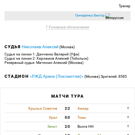
Спасает спартаковцев то, что опаснейшая контратака краснодарцев прерывается
Тренер
неточным прострелом Букия.
Ганчаренко Виктор
76:55
Ровным счетом ничего не получается в атаке у "Спартака". Сейчас Ромуло
теряет мяч на ровном месте, сводя все усилия своих партнеров на нет.
? Условные обозначения
77:50
Замена:
Ромуло Боржес
(Спартак) заменён на
Кариока Рафаэл
(Спартак).
79:26
У самого углового флажка на правом фланге атаки Кирилл Комбаров
вынуждает сфолить Соснина.
СУДЬЯ
Николаев Алексей
(Москва)
79:47
Замена:
Безлихотнов Никита
(Кубань-Краснодар) заменён на
Игнатьев
Судья на линии 1: Данченко Валерий (Уфа)
Владислав
(Кубань-Краснодар).
Судья на линии 2: Харламов Алексей (Тобольск)
Резервный судья: Матюнин Алексей (Москва)
83:12
Угловой:
Каборе Шарль
(Кубань-Краснодар) вводит мяч с правого
угла поля.
СТАДИОН
«РЖД Арена (Локомотив)»
(Москва)
Зрителей: 8585
85:07
Складывается впечатление, что футболисты "Спартака" не имеют
моральных сил для того, чтобы пытаться отыграться. Практически, каждое
единоборство они проигрывают своим соперникам, а порой, демонстрируют
полное безволие.
МАТЧИ ТУРА
85:53
Гол:
Попов Ивелин
(Кубань-Краснодар) бьёт головой из штрафной и
забивает гол. Ассистент
Игнатьев Владислав
(Кубань-Краснодар). Счёт 2:0.
ГОООООООООООЛ! Игнатьев входит в штрафную и верхом направляет мяч в
Крылья Советов
2:2
Амкар
T
центр на линию вратарской, откуда Попов наносит удар без каких-либо помех со
стороны защитников! 2-0 и это уже, практически, победа гостей!
Урал
0:0
Томь
T
87:44
Удар по воротам:
Яковлев Павел
(Спартак) бьёт левой ногой из
Зенит
2:0
Волга НН
T
штрафной. Мяч летит мимо ворот.