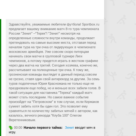
Здравствуйте, уважаемые любители футбола! Sportbox.ru
предлагает вашему вниманию матч 8-го тура чемпионата
России "Зенит" –"Терек"! "Зенит" несмотря на
определенные сложности внутри команды, продолжает
претендовать на самые высокие места, отставая перед
началом тура на три очка от лидирующих в чемпионате
московских армейцев. Уже совсем скоро питерцам
начинать свои матчи в групповой турнире Лиги
чемпионов, а потому придется играть в жестком графике
через два матча на третий. Сегодня хозяева, конечно же,
рассчитывают на полноценные три очка. К тому же,
грозненская команды выглядит в данный период совсем
не грозно, ставя один свой антирекорд за другим. За семь
туров подопечные Юрия Красножана не только еще не
праздновали еще побед, но и меньше всех забили голов. В
такой ситуации для наставника "Терека" каждый матч
может стать последним. Но самое важное событие
произойдет на "Петровском" в том случае, если Кержаков
сумеет забить хотя бы один гол. Это позволит ему
сравняться по количеству забитых мячей с автором, как
казалось, вечного рекорда "Клуба 100" Олегом
Веретенниковым.
00:00
Начало первого тайма:
Зенит
вводит мяч в
игру.