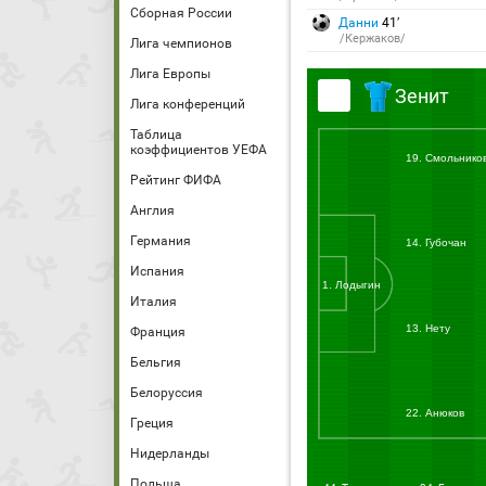
Сборная России
Данни
41′
/Кержаков/
Лига чемпионов
Лига Европы
Зенит
Лига конференций
Таблица
коэффициентов УЕФА
19. Смольнико
Рейтинг ФИФА
Англия
Германия
14. Губочан
Испания
1. Лодыгин
Италия
13. Нету
Франция
Бельгия
Белоруссия
22. Анюков
Греция
Нидерланды
Польша