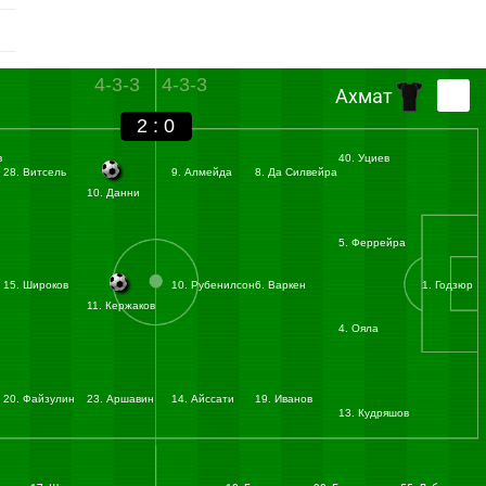
4-3-3
4-3-3
Ахмат
2 : 0
в
40. Уциев
28. Витсель
9. Алмейда
8. Да Силвейра
10. Данни
5. Феррейра
15. Широков
10. Рубенилсон
6. Варкен
1. Годзюр
11. Кержаков
4. Ояла
20. Файзулин
23. Аршавин
14. Айссати
19. Иванов
13. Кудряшов