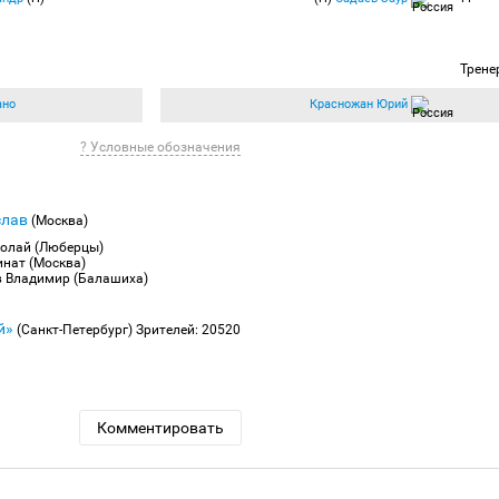
Трене
ано
Красножан Юрий
? Условные обозначения
слав
(Москва)
колай (Люберцы)
инат (Москва)
в Владимир (Балашиха)
й»
(Санкт-Петербург)
Зрителей: 20520
Комментировать