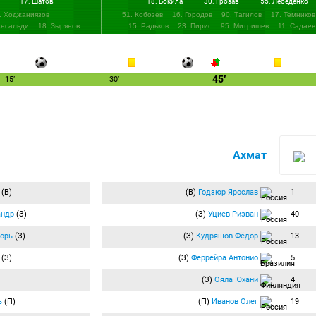
17. Шатов
18. Бокила
30. Грозав
55. Лебеденко
. Ходжаниязов
51. Кобозев
16. Городов
90. Тагилов
17. Темников
Ансальди
18. Зырянов
15. Радьков
23. Пирис
95. Митришев
11. Садаев
45′
15′
30′
Ахмат
(В)
(В)
Годзюр Ярослав
1
андр
(З)
(З)
Уциев Ризван
40
орь
(З)
(З)
Кудряшов Фёдор
13
(З)
(З)
Феррейра Антонио
5
(З)
Ояла Юхани
4
ь
(П)
(П)
Иванов Олег
19