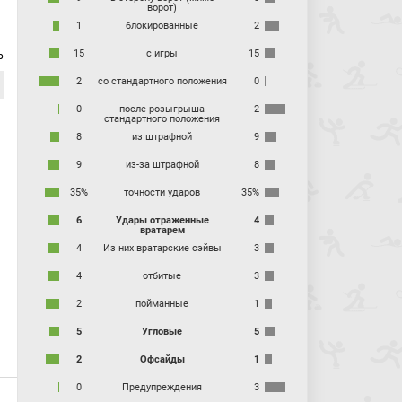
ГОООООООООООООООООЛ! Гроссмейстрескую
ворот)
комбинацию разыграли питерцы! Кержаков, владея мячом
1
блокированные
2
на левом фланге атаки у самой бровки, заметил
ускорение в штрафную Данни и выполнил длинную
15
с игры
15
р
диагональ. Португалец, оказавшись один перед Годзюром,
нанес неотразимый удар головой!
2
со стандартного положения
0
44:55
Не сбавляют темп футболисты "Зенита" и
продолжают бежать в атаку, показывая свою хорошую
0
после розыгрыша
2
стандартного положения
физическую и функциональную готовность.
8
из штрафной
9
+01:30
Конец первого тайма:
Продолжительность
игрового времени — 46:30. Счёт 2:0.
9
из-за штрафной
8
Интересную игру подарили команды в первой половине.
35%
точности ударов
35%
На встречных курсах действовали команды и в такой игре
питерские футболисты, превосходя соперников в классе,
6
Удары отраженные
4
дважды сумели поразить ворота Годзюра. При этом, в
вратарем
первые минут двадцать на поле была равная игра. Одна
атака сменяла другую. Но затем преимущество хозяев
4
Из них вратарские сэйвы
3
стало более заметно, а ошибки в обороне у гостей более
частыми.
4
отбитые
3
45:00
Начало второго тайма:
Зенит
вводит мяч в
2
пойманные
1
игру.
5
Угловые
5
47:36
Гости получили право на штрафной удар на правом
фланге атаки, но очень плохо разыграли его, упустив
2
Офсайды
1
очередную свою возможность угрожать воротам Лодыгина
после розыгрыша стандарта.
0
Предупреждения
3
49:23
Смольников ускорился по левому флангу. Данни это