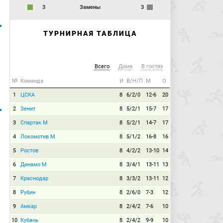
заметил и направлял мяч на ход партнеру, но выполнить
3
Замены
3
передачу точно не смог.
51:20
Кержаков не стал убирать ноги в единоборстве за
мяч с Айссати и получил болезненный удар. Захромал
ТУРНИРНАЯ ТАБЛИЦА
Александр. Хочется верить, что лишь сильный ушиб
получил он.
53:28
Продолжают команды действовать на встречных
курсах. Больше мячом владеют гости, но никой для себя
Всего
Дома
В гостях
выгоды из этого получить не могут.
№
Команда
И
В/Н/П
М
О
61:35
Грозненцы владеют территориальным
преимуществом и достаточно много атакуют. Но гостей
1
ЦСКА
8
6/2/0
12-6
20
подводят слишком прямолинейные действия в
завершающей стадии атаки.
2
Зенит
8
5/2/1
15-7
17
63:44
Аилтон, атакуя по левому флангу, решил в одиночку
3
Спартак М
8
5/2/1
14-7
17
обыграть трех соперников. Как итог, потеря.
4
Локомотив М
8
5/1/2
16-8
16
78:28
Кудряшов прострелил с левого фланга в штрафную
питерцев. Защитники хозяев хладнокровно перехватили
5
Ростов
8
4/2/2
13-10
14
мяч.
6
Динамо М
8
3/4/1
13-11
13
79:12
Бокина активно вошел в игру и постоянно оказывает
давление на оборону "Зенита", при этом, умело
7
Краснодар
8
3/3/2
13-11
12
прикрывает мяч корпусом, не позволяя соперникам
просто так сыграть в отборе.
8
Рубин
8
2/6/0
7-3
12
89:13
Недалеко от угла своей штрафной площади
9
Амкар
8
2/4/2
7-6
10
нарушает правила Ояла, сбивая Шатова.
10
Кубань
8
2/4/2
9-9
10