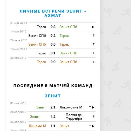
ЛИЧНЫЕ ВСТРЕЧИ ЗЕНИТ -
АХМАТ
31 мар 2013
Терек
0:3
Зенит СПб
T
14 сен 2012
Зенит СПб
0:2
Терек
T
26 июн 2011
Зенит СПб
0:0
Терек
T
13 мар 2011
Терек
0:1
Зенит СПб
T
20 сен 2010
Терек
0:0
Зенит СПб
T
ПОСЛЕДНИЕ 5 МАТЧЕЙ КОМАНД
ЗЕНИТ
01 сен 2013
Зенит
2:1
Локомотив М
T
28 авг 2013
Пасуш-де-
Зенит
4:2
T
Феррейра
24 авг 2013
Динамо М
1:1
Зенит
T
20 авг 2013