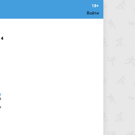
Войти
14
й