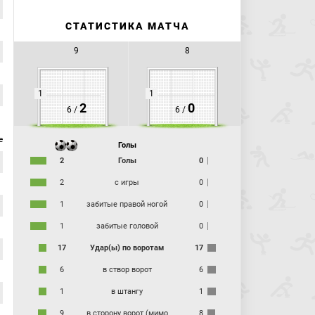
24:15
Айссати набрал скорость по левому флангу атаки,
СТАТИСТИКА МАТЧА
но не заметил, что упустил мяч за боковую линию. Аут в
пользу "сине-бело-голубых".
9
8
25:03
Не меняют свою тактику гости и по-прежнему, при
первой же возможности большими силами идут в атаку,
рискуя нарваться на разящую контратаку питерцев.
1
1
25:43
Данни стремился направить в отрыв Аршавина, но
диагональная передача получилась немного неточной и
2
0
6 /
6 /
первым на мяче оказался Годзюр.
27:22
Аилтон получил мяч в центре штрафной площади
е
"Зенита", но не смог быстро развернуться и пробить по
Голы
воротам. Защитники его тут же "накрыли".
2
Голы
0
38:33
Ояла отдавал опасную и неточную передачу назад...
Годзюр вынужден выйти за пределы своей штрафной
2
с игры
0
площади и сыграть ногой.
1
забитые правой ногой
0
39:06
Анюков пошел в жесткий стык на чужой половине
поля и после этого эпизода захромал, но к помощи врачей
1
забитые головой
0
прибегать не желает.
17
Удар(ы) по воротам
17
39:53
Маурисио по центру приблизился к штрафной,
обыграв по пути Файзулина, но последовавший опасный
6
в створ ворот
6
проникающий пас на ход Кану смог прервать Нету.
41:52
Гол:
Данни Мигел
(Зенит) бьёт головой из
1
в штангу
1
штрафной и забивает гол. Ассистент
Кержаков
Александр
(Зенит). Счёт 2:0.
9
в сторону ворот (мимо
8