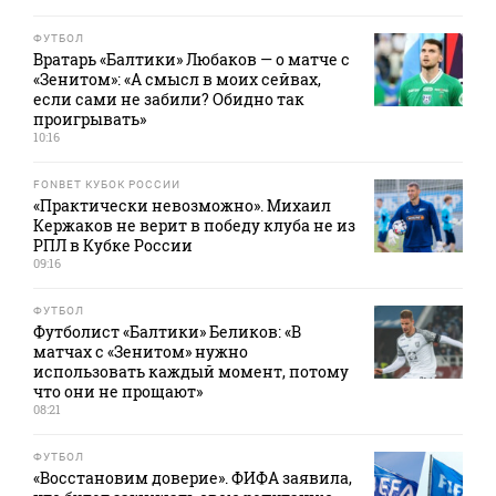
ФУТБОЛ
Вратарь «Балтики» Любаков — о матче с
«Зенитом»: «А смысл в моих сейвах,
если сами не забили? Обидно так
проигрывать»
10:16
FONBET КУБОК РОССИИ
«Практически невозможно». Михаил
Кержаков не верит в победу клуба не из
РПЛ в Кубке России
09:16
ФУТБОЛ
Футболист «Балтики» Беликов: «В
матчах с «Зенитом» нужно
использовать каждый момент, потому
что они не прощают»
08:21
ФУТБОЛ
«Восстановим доверие». ФИФА заявила,