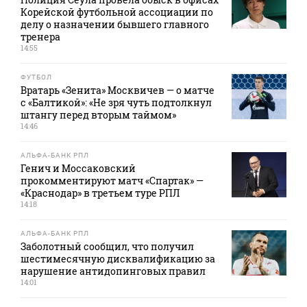
Корейской футбольной ассоциации по
делу о назначении бывшего главного
тренера
14:55
ФУТБОЛ
Вратарь «Зенита» Москвичев — о матче
с «Балтикой»: «Не зря чуть подтолкнул
штангу перед вторым таймом»
14:46
АЛЬФА-БАНК РПЛ
Генич и Моссаковский
прокомментируют матч «Спартак» —
«Краснодар» в третьем туре РПЛ
14:18
АЛЬФА-БАНК РПЛ
Заболотный сообщил, что получил
шестимесячную дисквалификацию за
нарушение антидопинговых правил
14:01