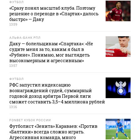
ФУТБОЛ
«Сразу понял масштаб клуба. Поэтому
решение о переходе в «Спартак» далось
быстро» — Даку
13:59
АЛЬФА-БАНК РПЛ
Даку — болельщикам «Спартака»: «Не
судите меня за то, каким я был в
«Рубине». Понимаю, мог выглядеть
высокомерным и агрессивным»
13:57
ФУТБОЛ
РФС запустил индексацию
вознаграждений судей, суммарный
годовой доход арбитра Первой лиги
сможет составить 3,5–4 миллиона рублей
13:16
FONBET КУБОК РОССИИ
Футболист «Зенита» Караваев: «Против
«Балтики» всегда сложно играть.
Агрессивная команда, много