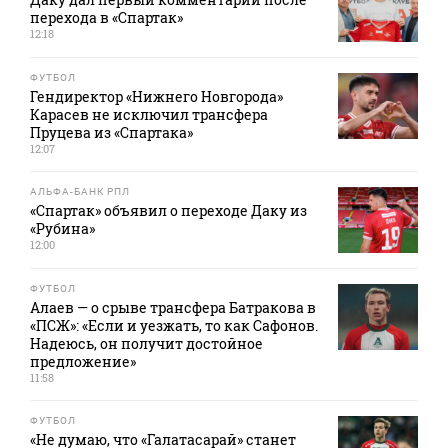
перехода в «Спартак»
12:18
ФУТБОЛ
Гендиректор «Нижнего Новгорода»
Карасев не исключил трансфера
Пруцева из «Спартака»
12:07
АЛЬФА-БАНК РПЛ
«Спартак» объявил о переходе Даку из
«Рубина»
12:00
ФУТБОЛ
Алаев — о срыве трансфера Батракова в
«ПСЖ»: «Если и уезжать, то как Сафонов.
Надеюсь, он получит достойное
предложение»
11:58
ФУТБОЛ
«Не думаю, что «Галатасарай» станет