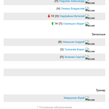
(П)
Подоляк Александр
(Н)
Лемиш Владислав
74′ (Н)
Нидбайкин Виталий
74′ (П)
Гомлешко Мурат
Запасные
(В)
Немыкин Андрей
(З)
Толкачёв Борис
(П)
Зеленин Сергей
Тренер
Марушкин Юрий
? Условные обозначения