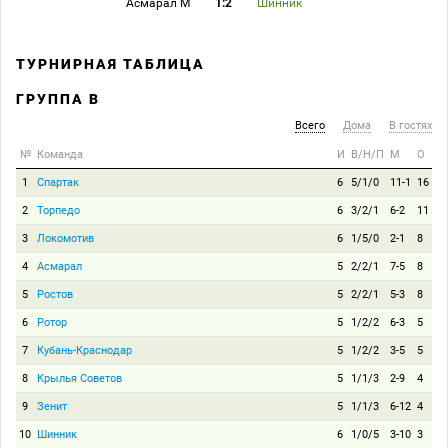
Асмарал М
1:2
Шинник
ТУРНИРНАЯ ТАБЛИЦА
ГРУППА B
Всего
Дома
В гостях
№
Команда
И
В/Н/П
М
О
1
Спартак
6
5/1/0
11-1
16
2
Торпедо
6
3/2/1
6-2
11
3
Локомотив
6
1/5/0
2-1
8
4
Асмарал
5
2/2/1
7-5
8
5
Ростов
5
2/2/1
5-3
8
6
Ротор
5
1/2/2
6-3
5
7
Кубань-Краснодар
5
1/2/2
3-5
5
8
Крылья Советов
5
1/1/3
2-9
4
9
Зенит
5
1/1/3
6-12
4
10
Шинник
6
1/0/5
3-10
3