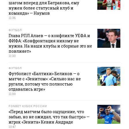
шагом вперед для Батракова, ему
нужен более статусный клуб и
команда» — Наумов
11:36
ФУТБОЛ
Глава РПЛ Алаев — о конфликте УЕФА и
ФИФА: «Конфронтация никому не
нужна. На наши клубы и сборные это не
повлияет»
11:33
ФУТБОЛ
Футболист «Балтики» Беликов — о
матче с «Зенитом»: «Сильно нас не
ругали, потому что полностью
отдавались игре»
11:00
FONBET КУБОК РОССИИ
«Перед матчем было ощущение, что
забью, но не ожидал, что так быстро» —
игрок «Зенита» Кевин Андраде
10:47