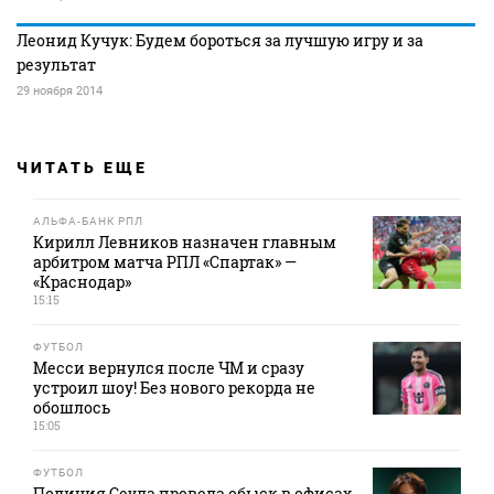
Леонид Кучук: Будем бороться за лучшую игру и за
результат
29 ноября 2014
ЧИТАТЬ ЕЩЕ
АЛЬФА-БАНК РПЛ
Кирилл Левников назначен главным
арбитром матча РПЛ «Спартак» —
«Краснодар»
15:15
ФУТБОЛ
Месси вернулся после ЧМ и сразу
устроил шоу! Без нового рекорда не
обошлось
15:05
ФУТБОЛ
Полиция Сеула провела обыск в офисах