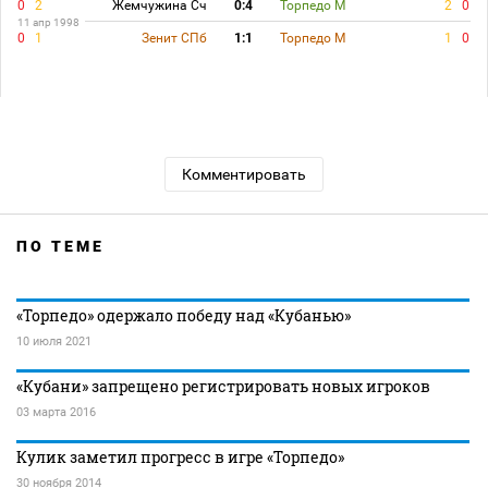
0
2
Жемчужина Сч
0:4
Торпедо М
2
0
11 апр 1998
0
1
Зенит СПб
1:1
Торпедо М
1
0
Комментировать
ПО ТЕМЕ
«Торпедо» одержало победу над «Кубанью»
10 июля 2021
«Кубани» запрещено регистрировать новых игроков
03 марта 2016
Кулик заметил прогресс в игре «Торпедо»
30 ноября 2014