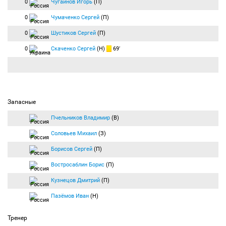
0
Чугайнов Игорь
(П)
0
Чумаченко Сергей
(П)
0
Шустиков Сергей
(П)
0
Скаченко Сергей
(Н)
69′
Запасные
Пчельников Владимир
(В)
Соловьев Михаил
(З)
Борисов Сергей
(П)
Востросаблин Борис
(П)
Кузнецов Дмитрий
(П)
Пазёмов Иван
(Н)
Тренер