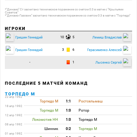
*"Динамо" Ст засчитано техническое поражение со счетом 0:3 в матче с "Крыльями
Советов"
*"Динамо-Газовик" засчитано техническое поражение со счетом 0:3 в матче с "Торпедо"
ИГРОКИ
10
5
Гришин Геннадий
Лемиш Владислав
3
6
Гришин Геннадий
Герасименко Алексей
-
1
Лысенко Сергей
ПОСЛЕДНИЕ 5 МАТЧЕЙ КОМАНД
ТОРПЕДО М
22 апр 1992
Торпедо М
1:1
Ростсельмаш
18 апр 1992
Торпедо М
1:0
Ротор
12 апр 1992
Локомотив НН
1:0
Торпедо М
08 апр 1992
Шинник
0:2
Торпедо М
01 апр 1992