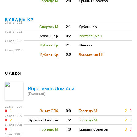
Торпедо М
2:0
Крылья Советов
КУБАНЬ КР
21 апр 1992
Спартак М
2:1
Кубань Кр
09 апр 1992
Кубань Кр
0:2
Ростсельмаш
01 апр 1992
Кубань Кр
2:1
Шинник
29 мар 1992
Кубань Кр
0:0
Локомотив НН
СУДЬЯ
Ибрагимов Лом-Али
(Грозный)
22 мая 1999
0
1
Зенит СПб
0:0
Торпедо М
2
0
25 апр 1999
0
2
Крылья Советов
1:2
Торпедо М
2
0
09 сен 1998
0
1
Торпедо М
1:0
Крылья Советов
3
0
15 авг 1998