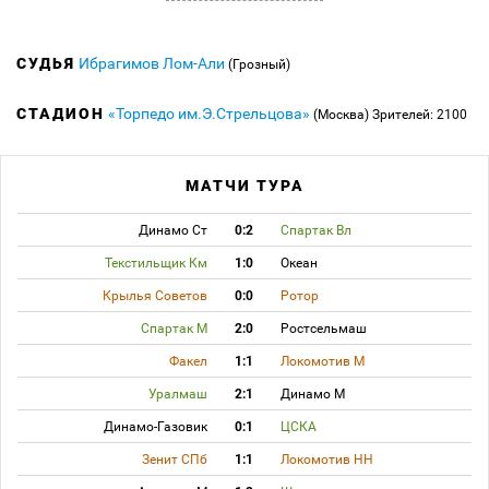
СУДЬЯ
Ибрагимов Лом-Али
(Грозный)
СТАДИОН
«Торпедо им.Э.Стрельцова»
(Москва)
Зрителей: 2100
МАТЧИ ТУРА
Динамо Ст
0:2
Спартак Вл
Текстильщик Км
1:0
Океан
Крылья Советов
0:0
Ротор
Спартак М
2:0
Ростсельмаш
Факел
1:1
Локомотив М
Уралмаш
2:1
Динамо М
Динамо-Газовик
0:1
ЦСКА
Зенит СПб
1:1
Локомотив НН