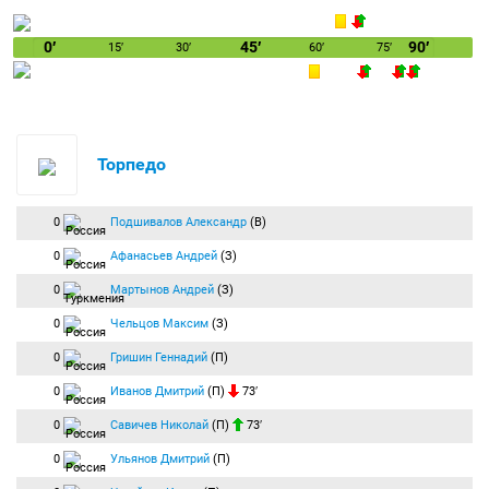
0′
45′
90′
15′
30′
60′
75′
Торпедо
0
Подшивалов Александр
(В)
0
Афанасьев Андрей
(З)
0
Мартынов Андрей
(З)
0
Чельцов Максим
(З)
0
Гришин Геннадий
(П)
0
Иванов Дмитрий
(П)
73′
0
Савичев Николай
(П)
73′
0
Ульянов Дмитрий
(П)