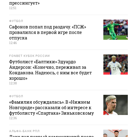
прессингует»
12:51
ФУТБОЛ
Сафонов попал под раздачу. «ПСЖ»
провалился в первой игре после
отпуска
12:46
FONBET КУБОК РОССИИ
Футболист «Балтики» Эдуардо
Андерсон: «Конечно, переживал за
Кондакова. Надеюсь, с ним все будет
хорошо»
12:38
ФУТБОЛ
«Фамилия обсуждалась». В «Нижнем
Новгороде» рассказали об интересе к
футболисту «Спартака» Зиньковскому
12:36
АЛЬФА-БАНК РПЛ
Даку дал первый комментарий после