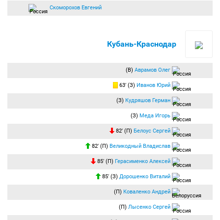
Скоморохов Евгений
Кубань-Краснодар
(В)
Аврамов Олег
63′ (З)
Иванов Юрий
(З)
Кудряшов Герман
(З)
Меда Игорь
82′ (П)
Белоус Сергей
82′ (П)
Великодный Владислав
85′ (П)
Герасименко Алексей
85′ (З)
Дорошенко Виталий
(П)
Коваленко Андрей
(П)
Лысенко Сергей