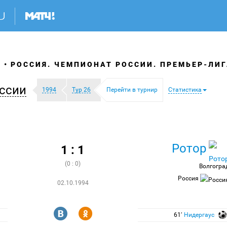
Я
РОССИЯ. ЧЕМПИОНАТ РОССИИ. ПРЕМЬЕР-ЛИГ
ссии
1994
Тур 26
Перейти в турнир
Статистика
Ротор
1 : 1
(0 : 0)
Волгогра
Россия
02.10.1994
R
Y
61′
Нидергаус