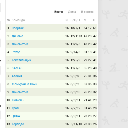
Всего
Дома
В гостях
№
Команда
И
В/Н/П
М
О
1
Спартак
26
18/7/1
64-17
61
2
Динамо
26
12/11/3
47-28
47
3
Локомотив
26
11/9/6
43-23
42
4
Ротор
26
9/14/3
31-18
41
5
Текстильщик
26
12/5/9
29-27
41
е
6
КАМАЗ
26
11/7/8
35-28
40
7
Алания
26
9/9/8
25-31
36
8
Жемчужина-Сочи
26
8/9/9
37-36
33
9
Локомотив
26
8/8/10
26-29
32
10
Тюмень
26
7/8/11
21-41
29
р
11
Урал
26
7/7/12
31-45
28
12
ЦСКА
26
6/9/11
23-28
27
13
Торпедо
26
5/11/10
23-33
26