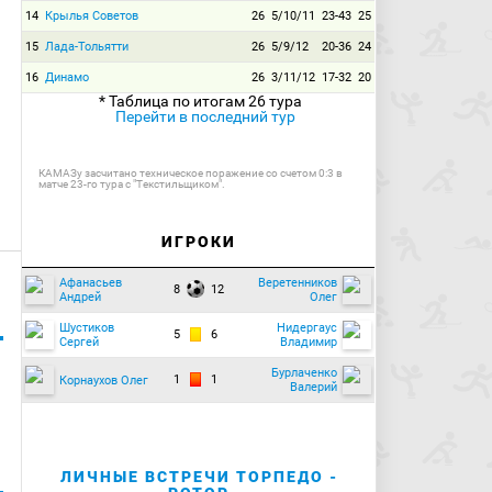
14
Крылья Советов
26
5/10/11
23-43
25
15
Лада-Тольятти
26
5/9/12
20-36
24
16
Динамо
26
3/11/12
17-32
20
* Таблица по итогам 26 тура
Перейти в последний тур
КАМАЗу засчитано техническое поражение со счетом 0:3 в
матче 23-го тура с "Текстильщиком".
ИГРОКИ
Афанасьев
Веретенников
8
12
Андрей
Олег
Шустиков
Нидергаус
5
6
Сергей
Владимир
Бурлаченко
1
1
Корнаухов Олег
Валерий
ЛИЧНЫЕ ВСТРЕЧИ ТОРПЕДО -