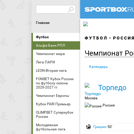
Главная
Футбол
ФУТБОЛ
РОССИ
Альфа-Банк РПЛ
Чемпионат Ро
Чемпионат мира
Лига ПАРИ
Календарь
LEON-Вторая лига
FONBET Кубок России
по футболу сезона
Торпедо
2026-2027 гг.
Чемпионат Европы
Москва
Кубок PARI Премьер
Россия
OLIMPBET Суперкубок
России
Молодежная
Гришин
50′
футбольная лига