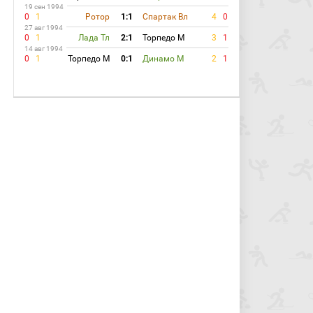
19 сен 1994
0
1
Ротор
1:1
Спартак Вл
4
0
27 авг 1994
0
1
Лада Тл
2:1
Торпедо М
3
1
14 авг 1994
0
1
Торпедо М
0:1
Динамо М
2
1