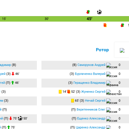
45′
15′
30′
Ротор
ладимир
(В)
(В)
Саморуков Андрей
0
дрей
(З)
46′
(З)
Бурлаченко Валерий
0
гей
(П)
46′
(З)
Геращенко Владимир
0
г
(З)
14′
52′ (З)
Жуненко Сергей
0
им
(З)
65′ (З)
Нечай Сергей
0
й
(П)
(П)
Веретенников Олег
0
ий
(П)
75′
50′
(П)
Ещенко Александр
0
й
(П)
75′
(П)
Царенко Александр
0