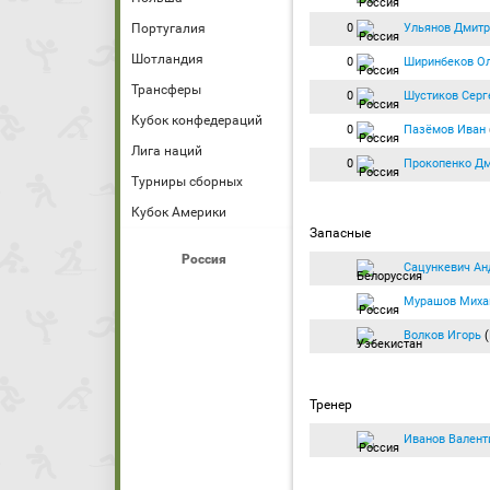
0
Ульянов Дмитр
Португалия
Шотландия
0
Ширинбеков О
Трансферы
0
Шустиков Серг
Кубок конфедераций
0
Пазёмов Иван
Лига наций
0
Прокопенко Д
Турниры сборных
Кубок Америки
Запасные
Россия
Сацункевич Ан
Мурашов Миха
Волков Игорь
(
Тренер
Иванов Валент