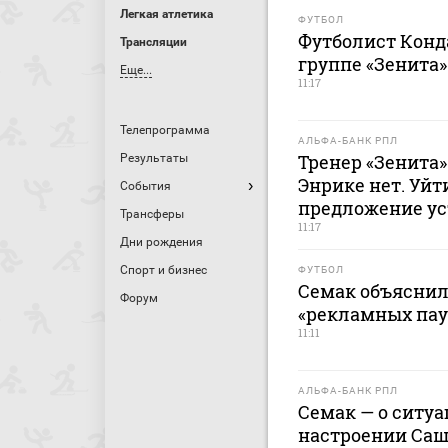
Легкая атлетика
ФУТБОЛ
Футболист Конд
Трансляции
группе «Зенита»
Еще...
11:17
Телепрограмма
АЛЬФА-БАНК РПЛ
Тренер «Зенита»
Результаты
Энрике нет. Уйт
События
предложение уст
Трансферы
11:17
Дни рождения
Спорт и бизнес
ФУТБОЛ
Семак объяснил
Форум
«рекламных пауз
11:11
АЛЬФА-БАНК РПЛ
Семак — о ситуа
настроении Саш