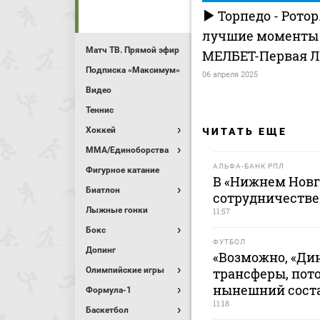
Торпедо - Ротор.
лучшие моменты (
Матч ТВ. Прямой эфир
МЕЛБЕТ-Первая Л
Подписка «Максимум»
06 апреля 2025
Видео
Теннис
Хоккей
ЧИТАТЬ ЕЩЕ
MMA/Единоборства
АЛЬФА-БАНК РПЛ
Фигурное катание
В «Нижнем Новг
Биатлон
сотрудничестве
Лыжные гонки
11:57
Бокс
ФУТБОЛ
Допинг
«Возможно, «Ди
Олимпийские игры
трансферы, пот
нынешний соста
Формула-1
11:18
Баскетбол