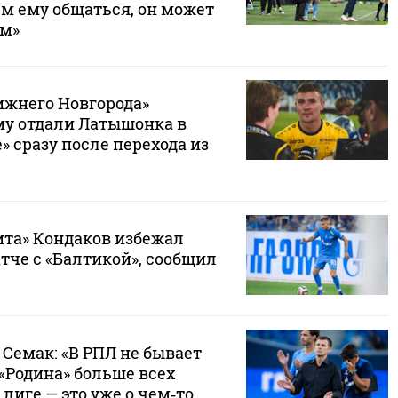
ем ему общаться, он может
ам»
ижнего Новгорода»
му отдали Латышонка в
» сразу после перехода из
ита» Кондаков избежал
тче с «Балтикой», сообщил
 Семак: «В РПЛ не бывает
«Родина» больше всех
 лиге — это уже о чем‑то