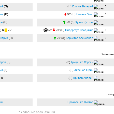
ий
(П)
(Н)
Есипов Валерий
0
лег
(П)
58′ (Н)
Нечаев Олег
0
ей
(П)
58′ (З)
Хузин Рустем
(Н)
75′
61′
70′ (Н)
Нидергаус Владимир
0
митрий
(Н)
70′ (З)
Беркетов Александр
0
Запасны
дрей
(В)
(В)
Гриценко Сергей
ил
(З)
(П)
Аксёнов Юрий
П)
(П)
Кривов Андрей
Трене
ин
Прокопенко Виктор
? Условные обозначения