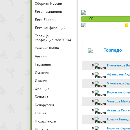
Сборная России
Лига чемпионов
0′
Лига Европы
Лига конференций
Таблица
коэффициентов УЕФА
Рейтинг ФИФА
Торпедо
Англия
Германия
0
Пчельников В
Испания
0
Афанасьев Ан
Италия
0
Чумаченко Сер
Франция
0
Корнаухов Оле
Бельгия
0
Чельцов Макс
Белоруссия
0
Агашков Серге
Греция
0
Гришин Геннад
Нидерланды
0
Борисов Серге
Польша