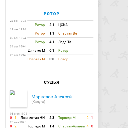
РОТОР
23 сен 1994
Ротор
2:1
ЦСКА
19 сен 1994
Ротор
1:1
Спартак Вл
09 сен 1994
Ротор
4:1
Лада Тл
31 авг 1994
Динамо М
0:1
Ротор
26 авг 1994
Спартак М
0:0
Ротор
СУДЬЯ
Маркелов Алексей
(Калуга)
08 июл 1995
0
1
Локомотив НН
2:3
Торпедо М
2
1
20 мая 1995
0
2
Торпедо М
1:4
Спартак-Алания
4
0