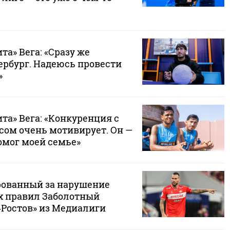
та» Вега: «Сразу же
ербург. Надеюсь провести
»
та» Вега: «Конкуренция с
сом очень мотивирует. Он —
омог моей семье»
ованный за нарушение
х правил Заболотный
‑Ростов» из Медиалиги