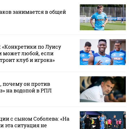
аков занимается в общей
: «Конкретики по Луису
и может любой, если
роит клуб и игрока»
, почему он против
» на водопой в РПЛ
ции с сыном Соболева: «На
и эта ситуация не