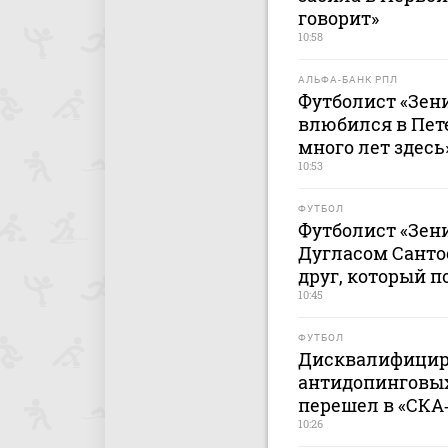
говорит»
10:58
АЛЬФА-БАНК РПЛ
Футболист «Зени
влюбился в Пет
много лет здесь
10:53
ФУТБОЛ
Футболист «Зени
Дугласом Санто
друг, который п
10:45
ФУТБОЛ
Дисквалифицир
антидопинговы
перешел в «СКА
10:26