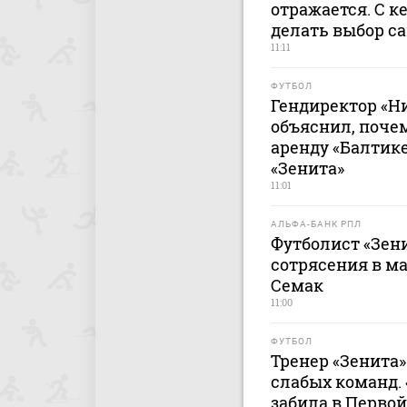
отражается. С к
делать выбор с
11:11
ФУТБОЛ
Гендиректор «Н
объяснил, поче
аренду «Балтике
«Зенита»
11:01
АЛЬФА-БАНК РПЛ
Футболист «Зен
сотрясения в ма
Семак
11:00
ФУТБОЛ
Тренер «Зенита»
слабых команд. 
забила в Первой