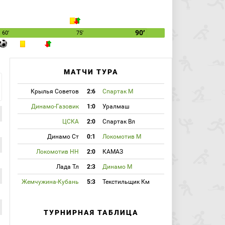
90′
60′
75′
МАТЧИ ТУРА
Крылья Советов
2:6
Спартак М
Динамо-Газовик
1:0
Уралмаш
ЦСКА
2:0
Спартак Вл
Динамо Ст
0:1
Локомотив М
Локомотив НН
2:0
КАМАЗ
Лада Тл
2:3
Динамо М
Жемчужина-Кубань
5:3
Текстильщик Км
ТУРНИРНАЯ ТАБЛИЦА