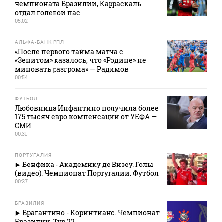
чемпионата Бразилии, Карраскаль
отдал голевой пас
05:02
АЛЬФА-БАНК РПЛ
«После первого тайма матча с
«Зенитом» казалось, что «Родине» не
миновать разгрома» — Радимов
00:54
ФУТБОЛ
Любовница Инфантино получила более
175 тысяч евро компенсации от УЕФА —
СМИ
00:31
ПОРТУГАЛИЯ
Бенфика - Академику де Визеу. Голы
(видео). Чемпионат Португалии. Футбол
00:27
БРАЗИЛИЯ
Брагантино - Коринтианс. Чемпионат
Бразилии. Тур 22