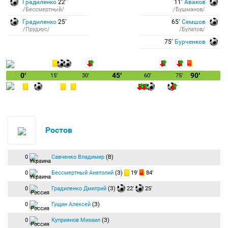
Градиленко
22′
11′
Аваков
/Бессмертный/
/Бушманов/
Градиленко
25′
65′
Семшов
/Прудиус/
/Булатов/
75′
Бурченков
0′
45′
90′
15′
30′
60′
75′
Ростов
0
Савченко Владимир
(В)
0
Бессмертный Анатолий
(З)
19′
84′
0
Градиленко Дмитрий
(З)
22′
25′
0
Гущин Алексей
(З)
0
Куприянов Михаил
(З)