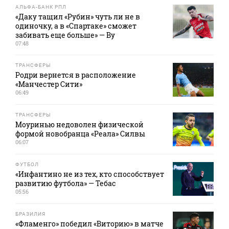
АЛЬФА-БАНК РПЛ
«Даку тащил «Рубин» чуть ли не в
одиночку, а в «Спартаке» сможет
забивать еще больше» — Ву
07:48
ТРАНСФЕРЫ
Родри вернется в расположение
«Манчестер Сити»
06:49
ТРАНСФЕРЫ
Моуринью недоволен физической
формой новобранца «Реала» Силвы
06:07
ФУТБОЛ
«Инфантино не из тех, кто способствует
развитию футбола» — Тебас
05:56
БРАЗИЛИЯ
«Фламенго» победил «Виторию» в матче