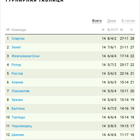
ТУРНИРНАЯ ТАБЛИЦА
Всего
Дома
В гостях
№
Команда
И
В/Н/П
М
О
1
Спартак
14
8/4/2
27-11
28
2
Зенит
14
7/6/1
21-11
27
3
Жемчужина-Сочи
14
6/4/4
17-14
22
4
Ротор
14
5/7/2
25-17
22
5
Ростов
14
5/6/3
22-16
21
6
Алания
14
5/6/3
15-14
21
7
Локомотив
14
5/5/4
13-11
20
8
Уралан
14
5/4/5
15-14
19
9
Балтика
14
4/7/3
14-16
19
10
Торпедо
14
4/6/4
15-14
18
11
Черноморец
14
3/8/3
19-15
17
12
Шинник
14
4/4/6
11-17
16