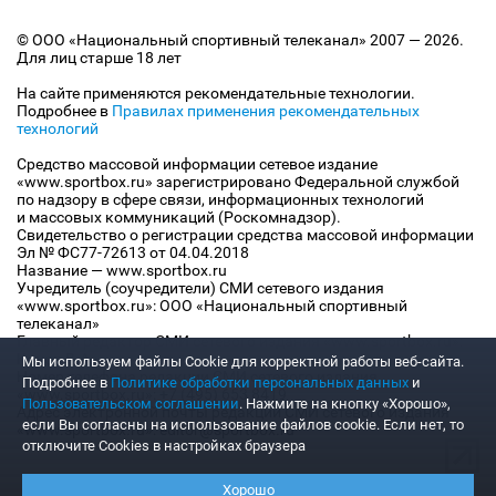
© ООО «Национальный спортивный телеканал» 2007 — 2026.
Для лиц старше 18 лет
На сайте применяются рекомендательные технологии.
Подробнее в
Правилах применения рекомендательных
технологий
Средство массовой информации сетевое издание
«www.sportbox.ru» зарегистрировано Федеральной службой
по надзору в сфере связи, информационных технологий
и массовых коммуникаций (Роскомнадзор).
Свидетельство о регистрации средства массовой информации
Эл № ФС77-72613 от 04.04.2018
Название — www.sportbox.ru
Учредитель (соучредители) СМИ сетевого издания
«www.sportbox.ru»: ООО «Национальный спортивный
телеканал»
Главный редактор СМИ сетевого издания «www.sportbox.ru»:
Конов В.А.
Мы используем файлы Сookie для корректной работы веб-сайта.
Номер телефона редакции СМИ сетевого издания
Подробнее в
Политике обработки персональных данных
и
«www.sportbox.ru»: +7 (495) 653 8419
Пользовательском соглашении
. Нажмите на кнопку «Хорошо»,
Адрес электронной почты редакции СМИ сетевого издания
если Вы согласны на использование файлов cookie. Если нет, то
«www.sportbox.ru»: editor@sportbox.ru
отключите Cookies в настройках браузера
Хорошо