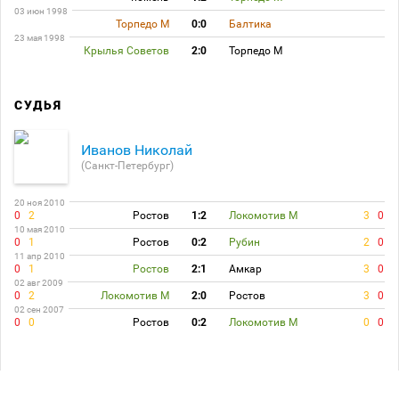
03 июн 1998
Торпедо М
0:0
Балтика
23 мая 1998
Крылья Советов
2:0
Торпедо М
СУДЬЯ
Иванов Николай
(Санкт-Петербург)
20 ноя 2010
0
2
Ростов
1:2
Локомотив М
3
0
10 мая 2010
0
1
Ростов
0:2
Рубин
2
0
11 апр 2010
0
1
Ростов
2:1
Амкар
3
0
02 авг 2009
0
2
Локомотив М
2:0
Ростов
3
0
02 сен 2007
0
0
Ростов
0:2
Локомотив М
0
0