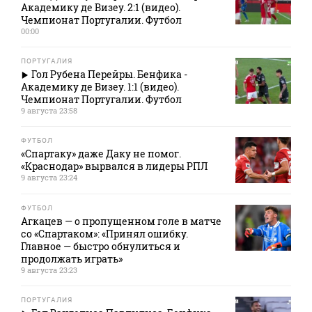
Академику де Визеу. 2:1 (видео).
Чемпионат Португалии. Футбол
00:00
ПОРТУГАЛИЯ
Гол Рубена Перейры. Бенфика -
Академику де Визеу. 1:1 (видео).
Чемпионат Португалии. Футбол
9 августа 23:58
ФУТБОЛ
«Спартаку» даже Даку не помог.
«Краснодар» вырвался в лидеры РПЛ
9 августа 23:24
ФУТБОЛ
Агкацев — о пропущенном голе в матче
со «Спартаком»: «Принял ошибку.
Главное — быстро обнулиться и
продолжать играть»
9 августа 23:23
ПОРТУГАЛИЯ