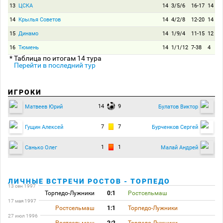
13
ЦСКА
14
3/5/6
16-17
14
14
Крылья Советов
14
4/2/8
12-20
14
15
Динамо
14
1/9/4
11-15
12
16
Тюмень
14
1/1/12
7-38
4
* Таблица по итогам 14 тура
Перейти в последний тур
ИГРОКИ
14
9
Матвеев Юрий
Булатов Виктор
7
7
Гущин Алексей
Бурченков Сергей
1
1
Санько Олег
Малай Андрей
ЛИЧНЫЕ ВСТРЕЧИ РОСТОВ - ТОРПЕДО
13 сен 1997
Торпедо-Лужники
0:1
Ростсельмаш
17 мая 1997
Ростсельмаш
1:1
Торпедо-Лужники
27 июл 1996