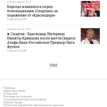
АЛЬФА-БАНК РПЛ
Карседо извинился перед
болельщиками «Спартака» за
поражение от «Краснодара»
9 августа 22:59
АЛЬФА-БАНК РПЛ
Спартак - Краснодар. Интервью
Никиты Кривцова после матча (видео).
Альфа-Банк Российская Премьер-Лига.
Футбол
9 августа 22:58
ЕЩЕ
Помощь
Обратная связь
О портале
Реклама на портале
Пользовательское соглашение
Охрана труда
Политика обработки персональных данных