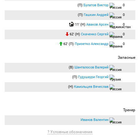
(П)
Булатов Виктор
0
(П)
Гашкин Андрей
0
11′ (Н)
Аваков Арсен
0
62′ (Н)
Скаченко Сергей
0
62′ (П)
Призетко Александр
0
Запасные
(В)
Шанталосов Валерий
(П)
Гудушаури Георгий
(Н)
Камольцев Вячеслав
Тренер
Иванов Валентин
? Условные обозначения