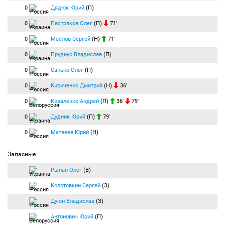
0
Дядюк Юрий
(П)
0
Пестряков Олег
(П)
71′
0
Маслов Сергей
(Н)
71′
0
Прудиус Владислав
(П)
0
Санько Олег
(П)
0
Кириченко Дмитрий
(Н)
36′
0
Коваленко Андрей
(П)
36′
79′
0
Дудник Юрий
(П)
79′
0
Матвеев Юрий
(Н)
Запасные
Рыпан Олег
(В)
Колотовкин Сергей
(З)
Дуюн Владислав
(З)
Антонович Юрий
(П)