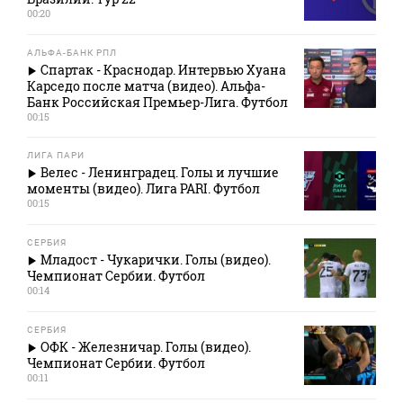
00:20
АЛЬФА-БАНК РПЛ
Спартак - Краснодар. Интервью Хуана
Карседо после матча (видео). Альфа-
Банк Российская Премьер-Лига. Футбол
00:15
ЛИГА ПАРИ
Велес - Ленинградец. Голы и лучшие
моменты (видео). Лига PARI. Футбол
00:15
СЕРБИЯ
Младост - Чукарички. Голы (видео).
Чемпионат Сербии. Футбол
00:14
СЕРБИЯ
ОФК - Железничар. Голы (видео).
Чемпионат Сербии. Футбол
00:11