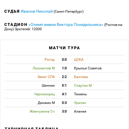
СУДЬЯ
Иванов Николай
(Санкт-Петербург)
СТАДИОН
«Олимп имени Виктора Понедельника»
(Ростов-на-
Дону)
Зрителей: 12000
МАТЧИ ТУРА
Ротор
0:0
ЦСКА
Локомотив М
1:0
Крылья Советов
Зенит СПб
2:2
Балтика
Шинник
0:1
Спартак М
Черноморец
4:1
Тюмень
Динамо М
0:3
Уралан
Жемчужина Сч
3:0
Алания