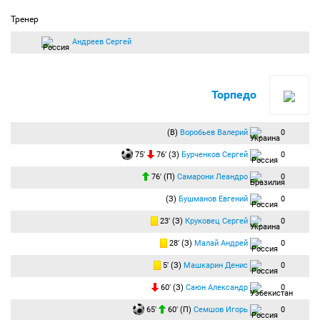
Тренер
Андреев Сергей
Торпедо
(В)
Воробьев Валерий
0
75′
76′ (З)
Бурченков Сергей
0
76′ (П)
Самарони Леандро
0
(З)
Бушманов Евгений
0
23′ (З)
Круковец Сергей
0
28′ (З)
Малай Андрей
0
5′ (З)
Машкарин Денис
0
60′ (З)
Саюн Александр
0
65′
60′ (П)
Семшов Игорь
0