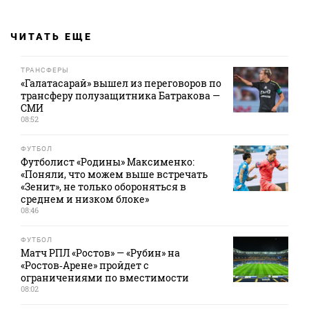
ЧИТАТЬ ЕЩЕ
ТРАНСФЕРЫ
«Галатасарай» вышел из переговоров по
трансферу полузащитника Батракова —
СМИ
08:52
ФУТБОЛ
Футболист «Родины» Максименко:
«Поняли, что можем выше встречать
«Зенит», не только обороняться в
среднем и низком блоке»
08:46
ФУТБОЛ
Матч РПЛ «Ростов» — «Рубин» на
«Ростов‑Арене» пройдет с
ограничениями по вместимости
08:02