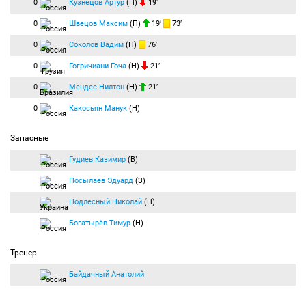
0
Кузнецов Артур
(П)
19′
0
Швецов Максим
(П)
19′
73′
0
Соколов Вадим
(П)
76′
0
Гогричиани Гоча
(Н)
21′
0
Мендес Нилтон
(Н)
21′
0
Какосьян Манук
(Н)
Запасные
Гудиев Казимир
(В)
Посылаев Эдуард
(З)
Подлесный Николай
(П)
Богатырёв Тимур
(Н)
Тренер
Байдачный Анатолий