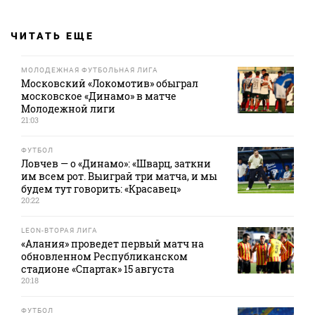
ЧИТАТЬ ЕЩЕ
МОЛОДЕЖНАЯ ФУТБОЛЬНАЯ ЛИГА
Московский «Локомотив» обыграл
московское «Динамо» в матче
Молодежной лиги
21:03
ФУТБОЛ
Ловчев — о «Динамо»: «Шварц, заткни
им всем рот. Выиграй три матча, и мы
будем тут говорить: «Красавец»
20:22
LEON-ВТОРАЯ ЛИГА
«Алания» проведет первый матч на
обновленном Республиканском
стадионе «Спартак» 15 августа
20:18
ФУТБОЛ