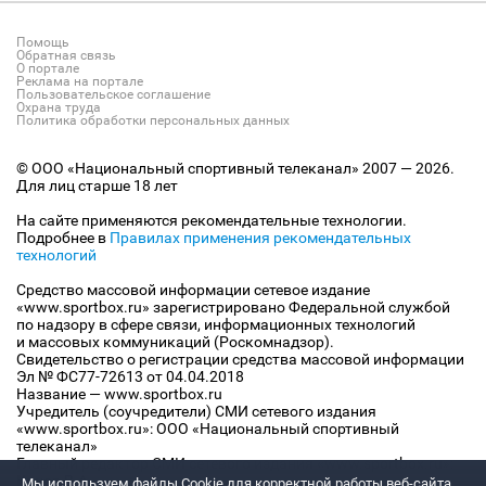
Помощь
Обратная связь
О портале
Реклама на портале
Пользовательское соглашение
Охрана труда
Политика обработки персональных данных
© ООО «Национальный спортивный телеканал» 2007 — 2026.
Для лиц старше 18 лет
На сайте применяются рекомендательные технологии.
Подробнее в
Правилах применения рекомендательных
технологий
Средство массовой информации сетевое издание
«www.sportbox.ru» зарегистрировано Федеральной службой
по надзору в сфере связи, информационных технологий
и массовых коммуникаций (Роскомнадзор).
Свидетельство о регистрации средства массовой информации
Эл № ФС77-72613 от 04.04.2018
Название — www.sportbox.ru
Учредитель (соучредители) СМИ сетевого издания
«www.sportbox.ru»: ООО «Национальный спортивный
телеканал»
Главный редактор СМИ сетевого издания «www.sportbox.ru»:
Конов В.А.
Мы используем файлы Сookie для корректной работы веб-сайта.