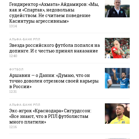
Гендиректор «Ахмата» Айдамиров: «Мы,
как и «Спартак», недовольны
судейством. Не считаем поведение
Касинтуры агрессивным»
13:14
АЛЬФА-БАНК РПЛ
Звезда российского футбола попался на
допинге. И с честью принял наказание
12:40
ФУТБОЛ
Аршавин — о Данни: «Думаю, что он
точно доволен отрезком своей карьеры
в России»
12:31
АЛЬФА-БАНК РПЛ
Экс‑игрок «Краснодара» Сигурдссон:
«Все знают, что в РПЛ футболистам
много платили»
12:16