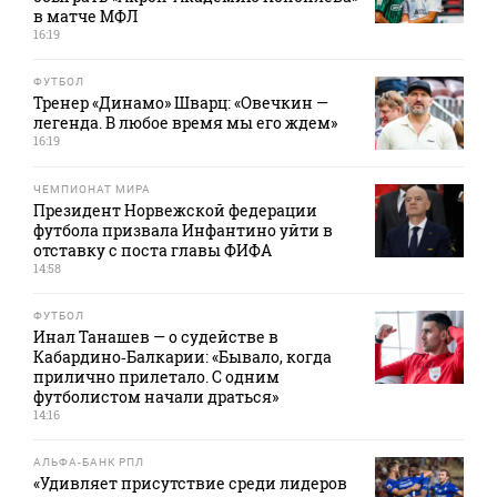
в матче МФЛ
16:19
ФУТБОЛ
Тренер «Динамо» Шварц: «Овечкин —
легенда. В любое время мы его ждем»
16:19
ЧЕМПИОНАТ МИРА
Президент Норвежской федерации
футбола призвала Инфантино уйти в
отставку с поста главы ФИФА
14:58
ФУТБОЛ
Инал Танашев — о судействе в
Кабардино‑Балкарии: «Бывало, когда
прилично прилетало. С одним
футболистом начали драться»
14:16
АЛЬФА-БАНК РПЛ
«Удивляет присутствие среди лидеров