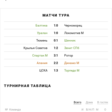
МАТЧИ ТУРА
Балтика
1:0
Черноморец
Уралан
1:0
Локомотив М
Тюмень
0:1
Шинник
Крылья Советов
1:2
Зенит СПб
Спартак М
3:1
Ротор
Алания
2:2
Динамо М
ЦСКА
1:3
Торпедо М
ТУРНИРНАЯ ТАБЛИЦА
Всего
Дома
В гостях
№
Команда
И
В/Н/П
М
О