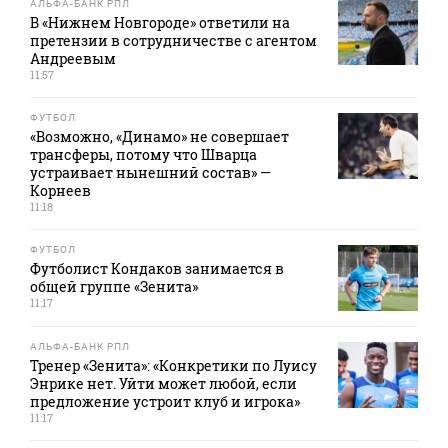
АЛЬФА-БАНК РПЛ
В «Нижнем Новгороде» ответили на
претензии в сотрудничестве с агентом
Андреевым
11:57
ФУТБОЛ
«Возможно, «Динамо» не совершает
трансферы, потому что Шварца
устраивает нынешний состав» —
Корнеев
11:18
ФУТБОЛ
Футболист Кондаков занимается в
общей группе «Зенита»
11:17
АЛЬФА-БАНК РПЛ
Тренер «Зенита»: «Конкретики по Луису
Энрике нет. Уйти может любой, если
предложение устроит клуб и игрока»
11:17