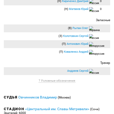
(Н)
Кириченко Дмитрий
0
(Н)
Матвеев Юрий
0
Запасные
(В)
Рыпан Олег
(З)
Колотовкин Сергей
(П)
Антонович Юрий
(П)
Коваленко Андрей
Тренер
Андреев Сергей
? Условные обозначения
СУДЬЯ
Овчинников Владимир
(Москва)
СТАДИОН
«Центральный им. Славы Метревели»
(Сочи)
Зрителей: 6000