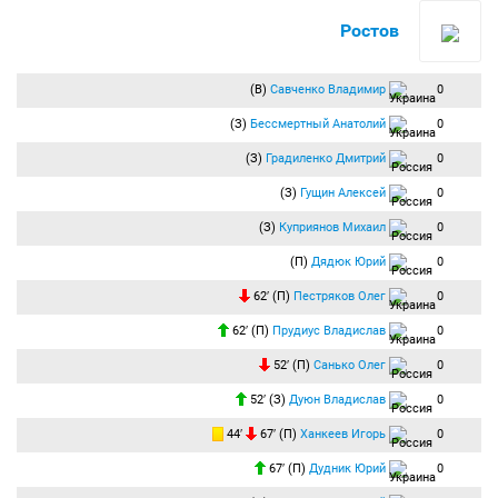
Ростов
(В)
Савченко Владимир
0
(З)
Бессмертный Анатолий
0
(З)
Градиленко Дмитрий
0
(З)
Гущин Алексей
0
(З)
Куприянов Михаил
0
(П)
Дядюк Юрий
0
62′ (П)
Пестряков Олег
0
62′ (П)
Прудиус Владислав
0
52′ (П)
Санько Олег
0
52′ (З)
Дуюн Владислав
0
44′
67′ (П)
Ханкеев Игорь
0
67′ (П)
Дудник Юрий
0