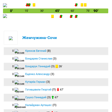
0′
45′
90′
15′
30′
60′
75′
Жемчужина-Сочи
0
Крюков Евгений
(В)
0
Бондарев Станислав
(З)
0
Бондарук Геннадий
(З)
26′
0
Ещенко Александр
(З)
0
Кутарба Герман
(З)
0
Гогиашвили Георгий
(П)
67′
0
Сушко Геннадий
(З)
67′
0
Калайджан Арташес
(П)