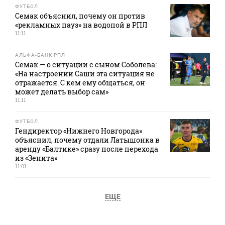
ФУТБОЛ
Семак объяснил, почему он против
«рекламных пауз» на водопой в РПЛ
11:11
АЛЬФА-БАНК РПЛ
Семак — о ситуации с сыном Соболева:
«На настроении Саши эта ситуация не
отражается. С кем ему общаться, он
может делать выбор сам»
11:11
ФУТБОЛ
Гендиректор «Нижнего Новгорода»
объяснил, почему отдали Латышонка в
аренду «Балтике» сразу после перехода
из «Зенита»
11:01
ЕЩЕ