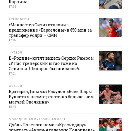
Карпина
17:34
ТРАНСФЕРЫ
«Манчестер Сити» отклонил
предложение «Барселоны» в €50 млн за
трансфер Родри — СМИ
17:16
ФУТБОЛ
В «Родине» хотят видеть Серхио Рамоса:
«У нас тренерский штаб тоже из
Севильи. Шикарно бы вписался!»
17:01
ФУТБОЛ
Вратарь «Динамо» Расулов: «Боев Шары
Буллета я посмотрел точно больше, чем
матчей Овечкина»
16:44
МОЛОДЕЖНАЯ ФУТБОЛЬНАЯ ЛИГА
Дубль Полевого помог «Краснодару»
обыграть «Акрон‑Академию Коноплева»