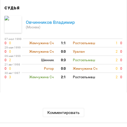
СУДЬЯ
Овчинников Владимир
(Москва)
07 июл 1999
0
0
Жемчужина Сч
1:1
Ростсельмаш
1
0
29 мая 1999
0
0
Жемчужина Сч
0:0
Уралан
2
0
09 мая 1999
0
2
Шинник
0:3
Ростсельмаш
2
0
21 авг 1998
0
0
Ротор
0:0
Жемчужина Сч
0
0
30 авг 1997
0
3
Жемчужина Сч
2:1
Ростсельмаш
2
0
Комментировать