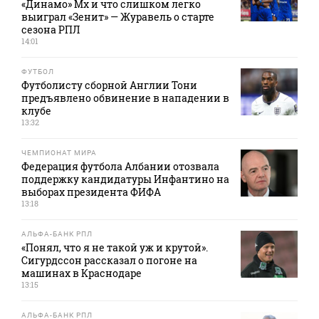
«Динамо» Мх и что слишком легко
выиграл «Зенит» — Журавель о старте
сезона РПЛ
14:01
ФУТБОЛ
Футболисту сборной Англии Тони
предъявлено обвинение в нападении в
клубе
13:32
ЧЕМПИОНАТ МИРА
Федерация футбола Албании отозвала
поддержку кандидатуры Инфантино на
выборах президента ФИФА
13:18
АЛЬФА-БАНК РПЛ
«Понял, что я не такой уж и крутой».
Сигурдссон рассказал о погоне на
машинах в Краснодаре
13:15
АЛЬФА-БАНК РПЛ