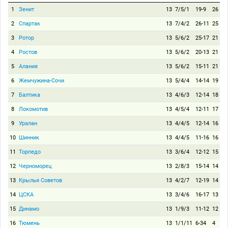
1
Зенит
13
7/5/1
19-9
26
2
Спартак
13
7/4/2
26-11
25
3
Ротор
13
5/6/2
25-17
21
4
Ростов
13
5/6/2
20-13
21
5
Алания
13
5/6/2
15-11
21
6
Жемчужина-Сочи
13
5/4/4
14-14
19
7
Балтика
13
4/6/3
12-14
18
8
Локомотив
13
4/5/4
12-11
17
9
Уралан
13
4/4/5
12-14
16
10
Шинник
13
4/4/5
11-16
16
11
Торпедо
13
3/6/4
12-12
15
12
Черноморец
13
2/8/3
15-14
14
13
Крылья Советов
13
4/2/7
12-19
14
14
ЦСКА
13
3/4/6
16-17
13
15
Динамо
13
1/9/3
11-12
12
16
Тюмень
13
1/1/11
6-34
4