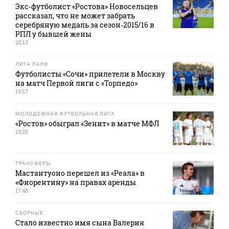
Экс‑футболист «Ростова» Новосельцев
рассказал, что не может забрать
серебряную медаль за сезон‑2015/16 в
РПЛ у бывшей жены
20:13
ЛИГА ПАРИ
Футболисты «Сочи» прилетели в Москву
на матч Первой лиги с «Торпедо»
19:57
МОЛОДЕЖНАЯ ФУТБОЛЬНАЯ ЛИГА
«Ростов» обыграл «Зенит» в матче МФЛ
19:25
ТРАНСФЕРЫ
Мастантуоно перешел из «Реала» в
«Фиорентину» на правах аренды
17:48
СБОРНЫЕ
Стало известно имя сына Валерия