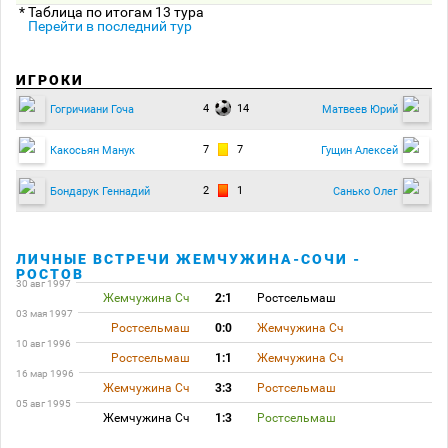
* Таблица по итогам 13 тура
Перейти в последний тур
ИГРОКИ
4
14
Гогричиани Гоча
Матвеев Юрий
7
7
Какосьян Манук
Гущин Алексей
2
1
Бондарук Геннадий
Санько Олег
ЛИЧНЫЕ ВСТРЕЧИ ЖЕМЧУЖИНА-СОЧИ -
РОСТОВ
30 авг 1997
Жемчужина Сч
2:1
Ростсельмаш
03 мая 1997
Ростсельмаш
0:0
Жемчужина Сч
10 авг 1996
Ростсельмаш
1:1
Жемчужина Сч
16 мар 1996
Жемчужина Сч
3:3
Ростсельмаш
05 авг 1995
Жемчужина Сч
1:3
Ростсельмаш