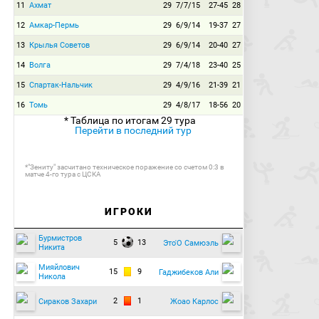
+01:32
Карсела-Гонсалес чуть было не вышел на рандеву
11
Ахмат
29
7/7/15
27-45
28
с Нарубиным, но полузащитник "Анжи" от избытка желания
споткнулся и упал еще на подступах к штрафной.
12
Амкар-Пермь
29
6/9/14
19-37
27
+03:10
Конец второго тайма:
Продолжительность
13
Крылья Советов
29
6/9/14
20-40
27
игрового времени — 93:10. Счёт 1:2.
14
Волга
29
7/4/18
23-40
25
Итоговый счёт 1:2.
15
Спартак-Нальчик
29
4/9/16
21-39
21
"Амкар" действительно прибавил во втором тайме, но
сумел лишь забить гол престижа. Конечно, пермякам пока
16
Томь
29
4/8/17
18-56
20
не под силу тягаться с командой с таким подбором
игроков. Таким образом, "Анжи" наконец-то прервал свою
* Таблица по итогам 29 тура
Перейти в последний тур
неудачную серию и этой победой обеспечил себе место в
восьмерке. А "Амкар" остается на 12-ом месте. На этом
наша трансляция завершается. Для вас работал Егор
Поздняков, скоро увидимся!
*"Зениту" засчитано техническое поражение со счетом 0:3 в
матче 4-го тура с ЦСКА
ИГРОКИ
Бурмистров
5
13
Это'О Самюэль
Никита
Мияйлович
15
9
Гаджибеков Али
Никола
2
1
Сираков Захари
Жоао Карлос