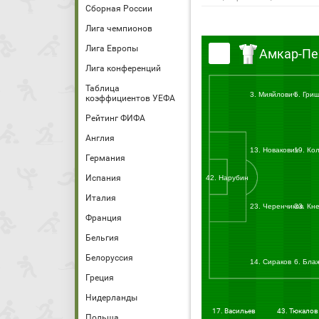
Сборная России
Лига чемпионов
Лига Европы
Амкар-П
Лига конференций
Таблица
3. Мияйлович
5. Гри
коэффициентов УЕФА
Рейтинг ФИФА
Англия
13. Новакович
19. Ко
Германия
Испания
42. Нарубин
Италия
23. Черенчиков
33. Кн
Франция
Бельгия
Белоруссия
14. Сираков
6. Бла
Греция
Нидерланды
17. Васильев
43. Тюкалов
Польша