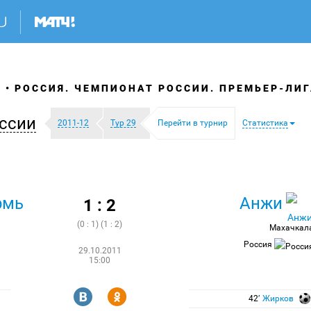
Я
РОССИЯ. ЧЕМПИОНАТ РОССИИ. ПРЕМЬЕР-ЛИГА
ссии
2011-12
Тур 29
Перейти в турнир
Статистика
рмь
Анжи
1 : 2
(0 : 1) (1 : 2)
Махачкал
Россия
29.10.2011
15:00
R
Y
42′
Жирков