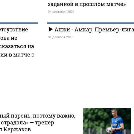
заданной в прошлом матче»
04 сентября 2021
Отсутствие
Анжи - Амкар. Премьер-лиг
ова не
01 декабря 2016
сказаться на
ии в матче с
ный парень, поэтому важно,
 страдала» — тренер
л Кержаков