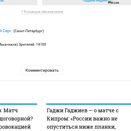
раг
Гордеев Андрей
? Условные обозначения
й Серг.
(Санкт-Петербург)
Махачкала)
Зрителей: 14100
Комментировать
: Матч
Гаджи Гаджиев — о матче с
 договорной?
Кипром: «России важно не
провокацией
опуститься ниже планки,