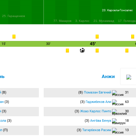
20. Карсела-Гонсалес
25. Гаращенков
77. Макаров
3. Карлос
21. Мухаммад
17. Голенда
45′
15′
30′
мь
Анжи
й
(В)
(В)
Помазан Евгений
31
ан
(З)
(З)
Гаджибеков Али
63
и
(З)
(З)
Жоао Карлос Пинто
30
кола
(З)
(З)
Ангбва Бенуа
18
ип
(П)
(З)
Тагирбеков Расим
13