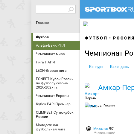
Главная
Футбол
ФУТБОЛ
РОССИ
Альфа-Банк РПЛ
Чемпионат Ро
Чемпионат мира
Лига ПАРИ
Конкурс
Календарь
LEON-Вторая лига
FONBET Кубок России
по футболу сезона
Амкар-Пе
2026-2027 гг.
Чемпионат Европы
Пермь
Кубок PARI Премьер
Россия
OLIMPBET Суперкубок
России
Молодежная
Михалев
90′
футбольная лига
/Черенчиков/