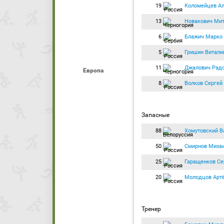
19
Коломейцев А
13
Новакович Ми
6
Блажич Марко
5
Гришин Витали
11
Джалович Рад
Европа
8
Волков Сергей
Запасные
88
Хомутовский В
50
Смирнов Миха
25
Гаращенков Се
20
Молодцов Арт
Тренер