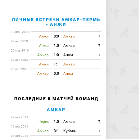
ЛИЧНЫЕ ВСТРЕЧИ АМКАР-ПЕРМЬ
- АНЖИ
18 июн 2011
Анжи
0:0
Амкар
T
07 авг 2010
Анжи
1:0
Амкар
T
20 мар 2010
Амкар
1:0
Анжи
T
07 авг 2003
Анжи
1:1
Амкар
25 апр 2003
Амкар
0:0
Анжи
ПОСЛЕДНИЕ 5 МАТЧЕЙ КОМАНД
АМКАР
22 окт 2011
Терек
1:0
Амкар
T
16 окт 2011
Амкар
3:1
Кубань
T
01 окт 2011