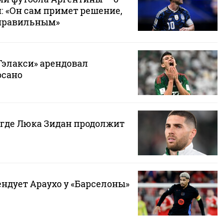
: «Он сам примет решение,
 правильным»
Гэлакси» арендовал
осано
 где Люка Зидан продолжит
ндует Араухо у «Барселоны»