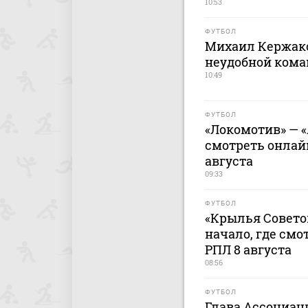
10:53
ФУТБОЛ
Михаил Кержако
неудобной кома
10:49
ФУТБОЛ
«Локомотив» — «
смотреть онлайн
августа
09:33
ФУТБОЛ
«Крылья Советов
начало, где смо
РПЛ 8 августа
08:56
ФУТБОЛ
Глава Ассоциац