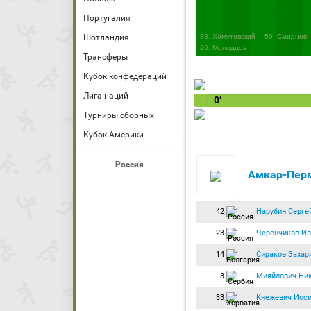
Португалия
Шотландия
88. Хомутовский
50. Смирнов
20. Молодцов
Трансферы
Кубок конфедераций
Лига наций
0′
Турниры сборных
Кубок Америки
Россия
Амкар-Пер
42
Нарубин Серге
23
Черенчиков Ив
14
Сираков Захар
3
Мияйлович Ни
33
Кнежевич Иос