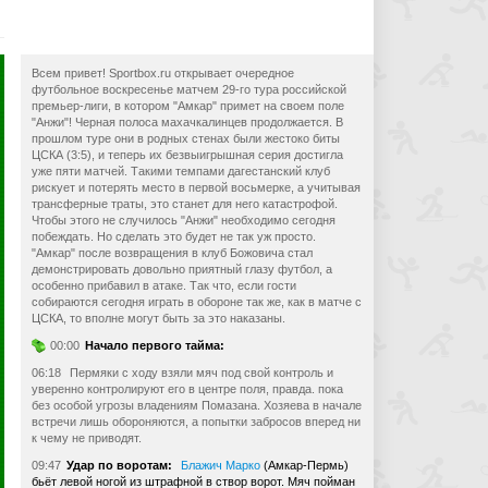
Всем привет! Sportbox.ru открывает очередное
футбольное воскресенье матчем 29-го тура российской
премьер-лиги, в котором "Амкар" примет на своем поле
"Анжи"! Черная полоса махачкалинцев продолжается. В
прошлом туре они в родных стенах были жестоко биты
ЦСКА (3:5), и теперь их безвыигрышная серия достигла
уже пяти матчей. Такими темпами дагестанский клуб
рискует и потерять место в первой восьмерке, а учитывая
трансферные траты, это станет для него катастрофой.
Чтобы этого не случилось "Анжи" необходимо сегодня
побеждать. Но сделать это будет не так уж просто.
"Амкар" после возвращения в клуб Божовича стал
демонстрировать довольно приятный глазу футбол, а
особенно прибавил в атаке. Так что, если гости
собираются сегодня играть в обороне так же, как в матче с
ЦСКА, то вполне могут быть за это наказаны.
00:00
Начало первого тайма:
06:18
Пермяки с ходу взяли мяч под свой контроль и
уверенно контролируют его в центре поля, правда. пока
без особой угрозы владениям Помазана. Хозяева в начале
встречи лишь обороняются, а попытки забросов вперед ни
к чему не приводят.
09:47
Удар по воротам:
Блажич Марко
(Амкар-Пермь)
бьёт левой ногой из штрафной в створ ворот. Мяч пойман