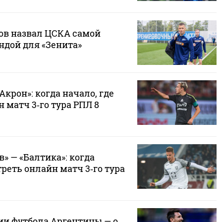
в назвал ЦСКА самой
ндой для «Зенита»
Акрон»: когда начало, где
 матч 3‑го тура РПЛ 8
» — «Балтика»: когда
треть онлайн матч 3‑го тура
ии футбола Аргентины — о