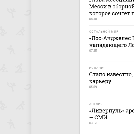
Месси в сборной
которое сочтет
08:48
ОСТАЛЬНОЙ МИР
«Лос‑Анджелес 
нападающего Л
07:25
ИСПАНИЯ
Стало известно,
карьеру
05:59
АНГЛИЯ
«Ливерпуль» аре
— СМИ
03:12