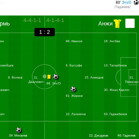
80′
Это'О
/Гаджиев/
4-4-1-1
4-1-4-1
ермь
Анжи
1 : 2
шин
88. Иванов
18. Ангбва
ломейцев
6. Буссуфа
13. Тагирбеков
8. Волков
11.
25. Ахмедов
31.
Джалович
Помазан
99. Это'О
ежевич
30. Жоао Карлос
81. Жирков
жич
10. Лахиялов
63. Гаджибеков
39. Михалев
22. Джуджак
90. Гаджиев