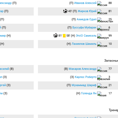
лександр
(П)
(П)
Иванов Алексей
88
тар
(П)
43′ (П)
Жирков Юрий
81
(П)
(П)
Ахмедов Одил
25
й
(П)
(П)
Буссуфа Мубарак
6
омир
(Н)
81′
58′ (Н)
Это'О Самюэль
99
(Н)
(Н)
Лахиялов Шамиль
10
Запасны
асилий
(В)
(В)
Макаров Александр
77
ил
(З)
(З)
Карлос Роберто
3
ргей
(З)
(П)
Мухаммад Шариф
21
ём
(З)
(Н)
Голенда Ян
17
Трене