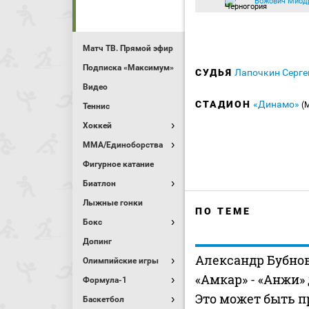
Божович Миод
Матч ТВ. Прямой эфир
Подписка «Максимум»
СУДЬЯ
Лапочкин Серге
Видео
СТАДИОН
«Динамо»
(
Теннис
Хоккей
MMA/Единоборства
Фигурное катание
Биатлон
Лыжные гонки
ПО ТЕМЕ
Бокс
Допинг
Александр Бубнов
Олимпийские игры
«Амкар» - «Анжи»
Формула-1
Это может быть 
Баскетбол