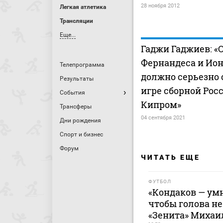
28 ноября 2012
Легкая атлетика
Трансляции
Еще...
Гаджи Гаджиев: «
Фернандеса и Ион
Телепрограмма
должно серьезно 
Результаты
игре сборной Росс
События
Кипром»
Трансферы
04 сентября 2021
Дни рождения
Спорт и бизнес
Форум
ЧИТАТЬ ЕЩЕ
ФУТБОЛ
«Кондаков — ум
чтобы голова не
«Зенита» Михаи