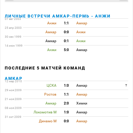
ЛИЧНЫЕ ВСТРЕЧИ АМКАР-ПЕРМЬ - АНЖИ
07 авг 2003
Анжи
1:1
Амкар
25 апр 2003
Амкар
0:0
Анжи
30 сен 1999
Амкар
0:1
Анжи
14 июн 1999
Анжи
5:0
Амкар
ПОСЛЕДНИЕ 5 МАТЧЕЙ КОМАНД
АМКАР
12 мар 2010
ЦСКА
1:0
Амкар
T
29 ноя 2009
Ростов
1:1
Амкар
21 ноя 2009
Амкар
2:0
Химки
08 ноя 2009
Локомотив М
1:0
Амкар
31 окт 2009
Динамо М
0:0
Амкар