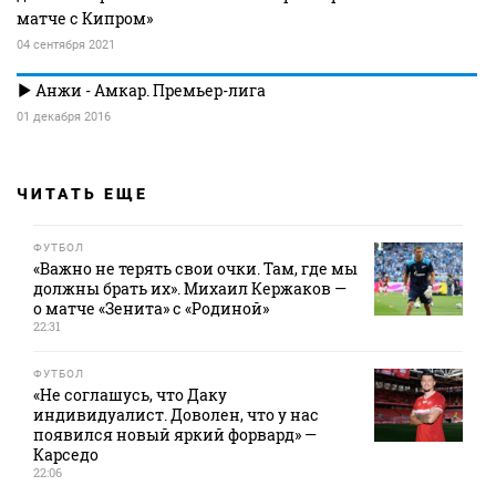
матче с Кипром»
04 сентября 2021
Анжи - Амкар. Премьер-лига
01 декабря 2016
ЧИТАТЬ ЕЩЕ
ФУТБОЛ
«Важно не терять свои очки. Там, где мы
должны брать их». Михаил Кержаков —
о матче «Зенита» с «Родиной»
22:31
ФУТБОЛ
«Не соглашусь, что Даку
индивидуалист. Доволен, что у нас
появился новый яркий форвард» —
Карседо
22:06