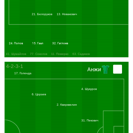
Вот и закончился матч в Перми! Местный "Амкар" в сложнейшем поединке,
больше напоминавшем побоище, сумел-таки затолкать один мяч в ворота "Анжи".
Игра получилась напряженной, но абсолютно не зрелищной. Будем надеяться, что
остальные команды, играющие сегодня, не последуют примеру пермяков и
21. Белоруков
13. Новакович
махачкалинцев и вспомнят о том, что играют в футбол. Ну а наша трансляция
завершается. Поздравляем болельщиков "Амкара" с первой в сезоне победой.
Вашим комментатором был Егор Поздняков, скоро увидимся!
24. Попов
15. Гаал
32. Гаглоев
41. Шумайлов
77. Соколов
11. Померко
63. Садиков
4-2-3-1
Анжи
17. Голенда
4. Шукуров
6. Цораев
2. Квирквелия
31. Пекович