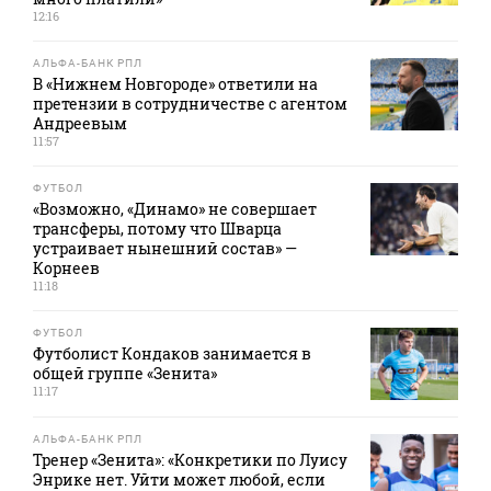
12:16
АЛЬФА-БАНК РПЛ
В «Нижнем Новгороде» ответили на
претензии в сотрудничестве с агентом
Андреевым
11:57
ФУТБОЛ
«Возможно, «Динамо» не совершает
трансферы, потому что Шварца
устраивает нынешний состав» —
Корнеев
11:18
ФУТБОЛ
Футболист Кондаков занимается в
общей группе «Зенита»
11:17
АЛЬФА-БАНК РПЛ
Тренер «Зенита»: «Конкретики по Луису
Энрике нет. Уйти может любой, если