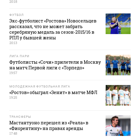
20:18
ФУТБОЛ
Экс‑футболист «Ростова» Новосельцев
рассказал, что не может забрать
серебряную медаль за сезон‑2015/16 в
РПЛ у бывшей жены
20:13
ЛИГА ПАРИ
Футболисты «Сочи» прилетели в Москву
на матч Первой лиги с «Торпедо»
19:57
МОЛОДЕЖНАЯ ФУТБОЛЬНАЯ ЛИГА
«Ростов» обыграл «Зенит» в матче МФЛ
19:25
ТРАНСФЕРЫ
Мастантуоно перешел из «Реала» в
«Фиорентину» на правах аренды
17:48