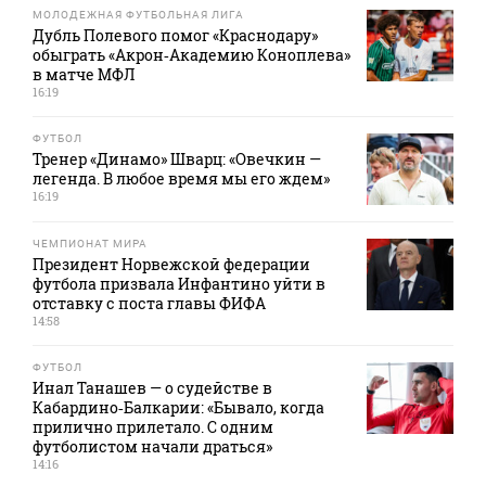
МОЛОДЕЖНАЯ ФУТБОЛЬНАЯ ЛИГА
Дубль Полевого помог «Краснодару»
обыграть «Акрон‑Академию Коноплева»
в матче МФЛ
16:19
ФУТБОЛ
Тренер «Динамо» Шварц: «Овечкин —
легенда. В любое время мы его ждем»
16:19
ЧЕМПИОНАТ МИРА
Президент Норвежской федерации
футбола призвала Инфантино уйти в
отставку с поста главы ФИФА
14:58
ФУТБОЛ
Инал Танашев — о судействе в
Кабардино‑Балкарии: «Бывало, когда
прилично прилетало. С одним
футболистом начали драться»
14:16