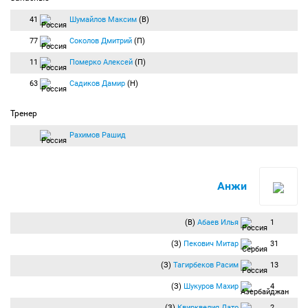
41
Шумайлов Максим
(В)
77
Соколов Дмитрий
(П)
11
Померко Алексей
(П)
63
Садиков Дамир
(Н)
Тренер
Рахимов Рашид
Анжи
(В)
Абаев Илья
1
(З)
Пекович Митар
31
(З)
Тагирбеков Расим
13
(З)
Шукуров Махир
4
(З)
Квирквелия Дато
2