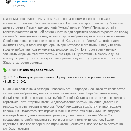
Черенчиков
73′
/Кушев/
С добрым всех субботним утром! Сегодня на нашем интернет-портале
продолжатся жаркие баталии чемпионата России, и откроет новый футбольный
день встреча в Перми, где местный "Амкар" примет "Анжи"!Приезд гостей с
Кавказа является отличной возможностью для пермяков реабилитироваться перед
своими болельщиками за неудачный старт и набрать первые очки в этом сезоне.
Особенно, в свете всех неурядиц гостей. Как известно, "Анжи" на этой неделе
лишился сразу и главного тренера Омари Тетрадзе и его помощника, что явно
вряд ли пойдет на пользу махачкалинскому клубу. Но в то же время нельзя
забывать и про менталитет гостей с юга страны. Дагестанцы в любом случае
покажут характер, так что встреча наверняка получится упорной и интересной.
Ждем стартового свистка!
00:00
Начало первого тайма:
+03:15
Конец первого тайма:
Продолжительность игрового времени —
48:15. Счёт 0:0.
Очень неспешно пока разворачивается матч. Запредельное какое-то количество
фолов уже набрали на двоих команды за первый тайм. Борьбы очень много,
борьбы жесткой, но не слишком грубой. Подобный характер встречи отразился в
карточках - пять "горчичников" и одно удаление за тайм, конечно, далеко не
33. Кнежевич
8. Волков
рекорд, но и это говорит о многом. "Анжи" находится в действительно трудном
положении - мало того, что играют в меньшинстве, так еще и один из лидеров
команды Гоча Ходжава получил травму и ушел с поля. Так что "Амкар" в
преддверии второй половины встречи выглядит предпочтительнее. Будем
надеяться, что после перерыва игра наконец оживится, ибо это мало похоже на
футбол. Перерыв.