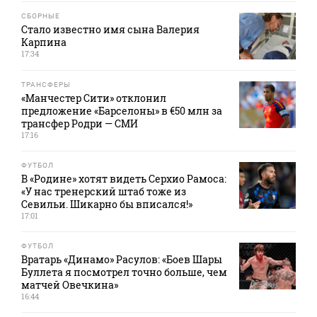
СБОРНЫЕ
Стало известно имя сына Валерия
Карпина
17:34
ТРАНСФЕРЫ
«Манчестер Сити» отклонил
предложение «Барселоны» в €50 млн за
трансфер Родри — СМИ
17:16
ФУТБОЛ
В «Родине» хотят видеть Серхио Рамоса:
«У нас тренерский штаб тоже из
Севильи. Шикарно бы вписался!»
17:01
ФУТБОЛ
Вратарь «Динамо» Расулов: «Боев Шары
Буллета я посмотрел точно больше, чем
матчей Овечкина»
16:44