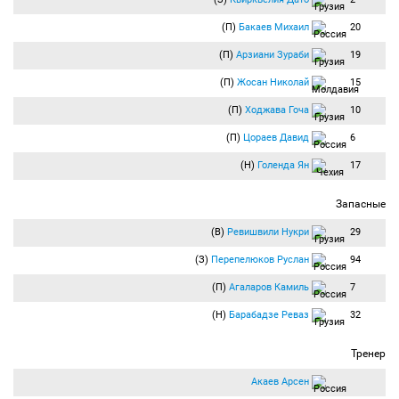
(П)
Бакаев Михаил
20
(П)
Арзиани Зураби
19
(П)
Жосан Николай
15
(П)
Ходжава Гоча
10
(П)
Цораев Давид
6
(Н)
Голенда Ян
17
Запасные
(В)
Ревишвили Нукри
29
(З)
Перепелюков Руслан
94
(П)
Агаларов Камиль
7
(Н)
Барабадзе Реваз
32
Тренер
Акаев Арсен