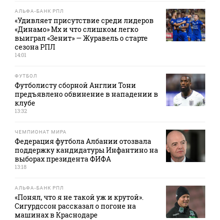
АЛЬФА-БАНК РПЛ
«Удивляет присутствие среди лидеров
«Динамо» Мх и что слишком легко
выиграл «Зенит» — Журавель о старте
сезона РПЛ
14:01
ФУТБОЛ
Футболисту сборной Англии Тони
предъявлено обвинение в нападении в
клубе
13:32
ЧЕМПИОНАТ МИРА
Федерация футбола Албании отозвала
поддержку кандидатуры Инфантино на
выборах президента ФИФА
13:18
АЛЬФА-БАНК РПЛ
«Понял, что я не такой уж и крутой».
Сигурдссон рассказал о погоне на
машинах в Краснодаре