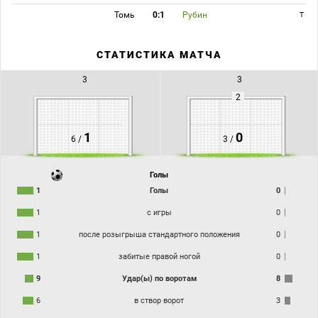
Томь
0:1
Рубин
T
СТАТИСТИКА МАТЧА
3
3
2
1
0
6 /
3 /
Голы
1
Голы
0
1
с игры
0
1
после розыгрыша стандартного положения
0
1
забитые правой ногой
0
9
Удар(ы) по воротам
8
6
в створ ворот
3