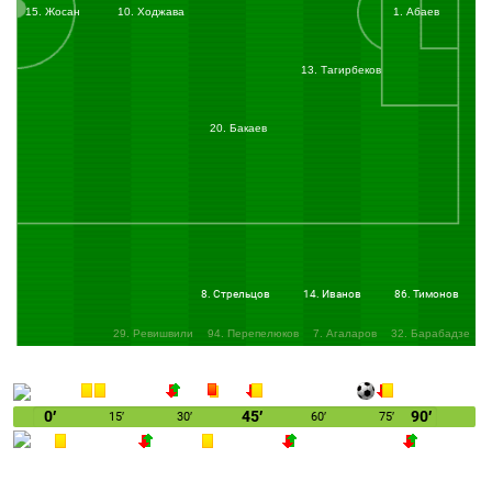
15. Жосан
10. Ходжава
1. Абаев
13. Тагирбеков
20. Бакаев
8. Стрельцов
14. Иванов
86. Тимонов
29. Ревишвили
94. Перепелюков
7. Агаларов
32. Барабадзе
19. Арзиани
0′
45′
90′
15′
30′
60′
75′