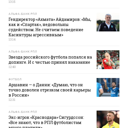
13:15
АЛЬФА-БАНК РПЛ
Гендиректор «Ахмата» Айдамиров: «Мы,
как и «Спартак», недовольны
судейством. Не считаем поведение
Касинтуры агрессивным»
13:14
АЛЬФА-БАНК РПЛ
Звезда российского футбола попался на
допинге. И с честью принял наказание
12:40
ФУТБОЛ
Аршавин — о Данни: «Думаю, что он
точно доволен отрезком своей карьеры
в России»
12:31
АЛЬФА-БАНК РПЛ
Экс‑игрок «Краснодара» Сигурдссон:
«Все знают, что в РПЛ футболистам
много платили»