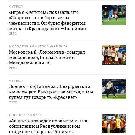
ФУТБОЛ
«Игра с «Зенитом» показала, что
«Спартак» готов бороться за
чемпионство. Он будет фаворитом
матча с «Краснодаром» — Гладилин
21:56
МОЛОДЕЖНАЯ ФУТБОЛЬНАЯ ЛИГА
Московский «Локомотив» обыграл
московское «Динамо» в матче
Молодежной лиги
21:03
ФУТБОЛ
Ловчев — о «Динамо»: «Шварц, заткни
им всем рот. Выиграй три матча, и мы
будем тут говорить: «Красавец»
20:22
LEON-ВТОРАЯ ЛИГА
«Алания» проведет первый матч на
обновленном Республиканском
стадионе «Спартак» 15 августа