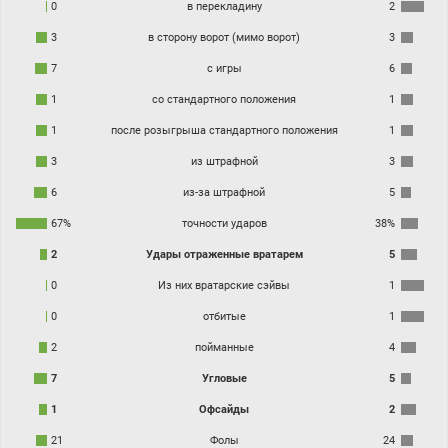
0
в перекладину
2
3
в сторону ворот (мимо ворот)
3
7
с игры
6
1
со стандартного положения
1
1
после розыгрыша стандартного положения
1
3
из штрафной
3
6
из-за штрафной
5
67%
точности ударов
38%
2
Удары отраженные вратарем
5
0
Из них вратарские сэйвы
1
0
отбитые
1
2
пойманные
4
7
Угловые
5
1
Офсайды
2
21
Фолы
24