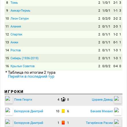
8
Томь
2
1/0/1
2-1
3
9
Амкар-Пермь
2
1/0/1
1-1
3
10
Леон Сатурн
2
0/2/0
2-2
2
11
Алания
2
0/1/1
2-3
1
12
Спартак
2
0/1/1
1-2
1
13
Анжи
2
0/1/1
0-1
1
14
Ростов
2
0/1/1
1-3
1
15
Сибирь (1936-2019)
2
0/1/1
1-3
1
16
Крылья Советов
2
0/0/2
0-4
0
* Таблица по итогам 2 тура
Перейти в последний тур
ИГРОКИ
4
8
Пеев Георги
Цораев Давид
10
6
Белоруков Дмитрий
Бакаев Михаил
1
1
Белоруков Дмитрий
Тагирбеков Расим