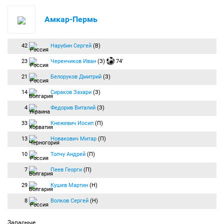
Амкар-Пермь
42
Нарубин Сергей
(В)
23
Черенчиков Иван
(З)
74′
21
Белоруков Дмитрий
(З)
14
Сираков Захари
(З)
4
Федорив Виталий
(З)
33
Кнежевич Иосип
(П)
13
Новакович Митар
(П)
10
Топчу Андрей
(П)
7
Пеев Георги
(П)
29
Кушев Мартин
(Н)
8
Волков Сергей
(Н)
Запасные