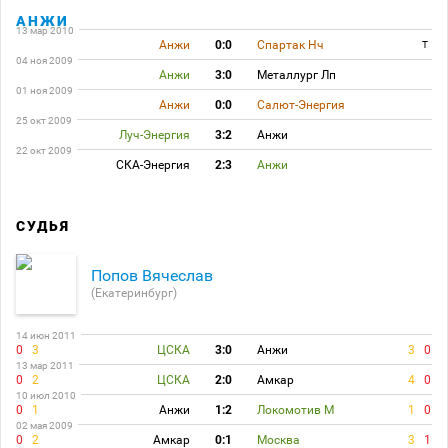
АНЖИ
13 мар 2010
Анжи
0:0
Спартак Нч
T
04 ноя 2009
Анжи
3:0
Металлург Лп
01 ноя 2009
Анжи
0:0
Салют-Энергия
25 окт 2009
Луч-Энергия
3:2
Анжи
22 окт 2009
СКА-Энергия
2:3
Анжи
СУДЬЯ
Попов Вячеслав
(Екатеринбург)
14 июн 2011
0
3
ЦСКА
3:0
Анжи
3
0
13 мар 2011
0
2
ЦСКА
2:0
Амкар
4
0
10 июл 2010
0
1
Анжи
1:2
Локомотив М
1
0
02 мая 2009
0
2
Амкар
0:1
Москва
3
1