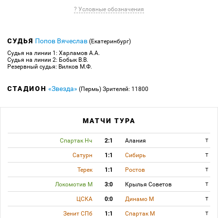
? Условные обозначения
СУДЬЯ
Попов Вячеслав
(Екатеринбург)
Судья на линии 1: Харламов А.А.
Судья на линии 2: Бобык В.В.
Резервный судья: Вилков М.Ф.
СТАДИОН
«Звезда»
(Пермь)
Зрителей: 11800
МАТЧИ ТУРА
Спартак Нч
2:1
Алания
T
Сатурн
1:1
Сибирь
T
Терек
1:1
Ростов
T
Локомотив М
3:0
Крылья Советов
T
ЦСКА
0:0
Динамо М
T
Зенит СПб
1:1
Спартак М
T