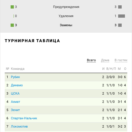
3
Предупреждения
3
0
Удаления
1
3
Замены
3
ТУРНИРНАЯ ТАБЛИЦА
Всего
Дома
В гостях
№
Команда
И
В/Н/П
М
О
1
Рубин
2
2/0/0
3-0
6
2
Динамо
2
1/1/0
1-0
4
3
ЦСКА
2
1/1/0
1-0
4
4
Ахмат
2
1/1/0
3-1
4
5
Зенит
2
1/1/0
2-1
4
6
Спартак-Нальчик
2
1/1/0
2-1
4
7
Локомотив
2
1/0/1
3-2
3