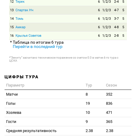
12
Терек
6
1/2/3
2-4
5
13
Спартак Нч
6
1/2/3
4-7
5
14
Томь
6
1/2/3
3-7
5
15
Амкар
6
1/2/3
4-8
5
16
Крылья Советов
6
1/2/3
2-8
5
* Таблица по итогам 6 тура
Перейти в последний тур
*"Зениту" засчитано техническое поражение со счетом 0:3 в матче 4-го тура с
ЦСКА
ЦИФРЫ ТУРА
Параметр
Тур
Сезон
Матчи
8
352
Голы
19
836
Хозяева
10
471
Гости
9
365
Средняя результативность
2.38
2.38