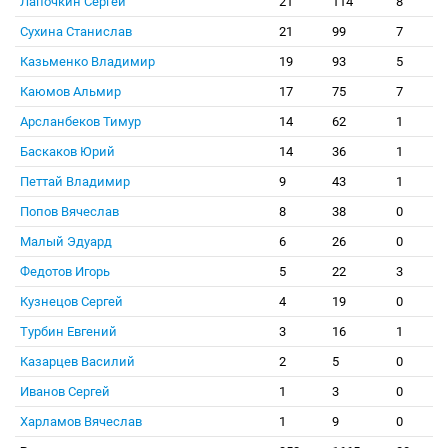
Лапочкин Сергей
21
114
8
Сухина Станислав
21
99
7
Казьменко Владимир
19
93
5
Каюмов Альмир
17
75
7
Арсланбеков Тимур
14
62
1
Баскаков Юрий
14
36
1
Петтай Владимир
9
43
1
Попов Вячеслав
8
38
0
Малый Эдуард
6
26
0
Федотов Игорь
5
22
3
Кузнецов Сергей
4
19
0
Турбин Евгений
3
16
1
Казарцев Василий
2
5
0
Иванов Сергей
1
3
0
Харламов Вячеслав
1
9
0