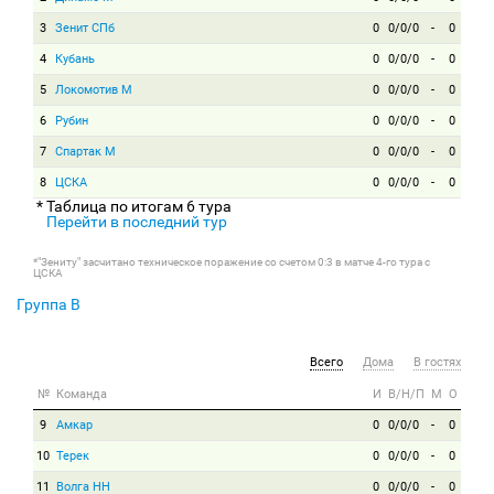
3
Зенит СПб
0
0/0/0
-
0
4
Кубань
0
0/0/0
-
0
5
Локомотив М
0
0/0/0
-
0
6
Рубин
0
0/0/0
-
0
7
Спартак М
0
0/0/0
-
0
8
ЦСКА
0
0/0/0
-
0
* Таблица по итогам 6 тура
Перейти в последний тур
*"Зениту" засчитано техническое поражение со счетом 0:3 в матче 4-го тура с
ЦСКА
Группа B
Всего
Дома
В гостях
№
Команда
И
В/Н/П
М
О
9
Амкар
0
0/0/0
-
0
10
Терек
0
0/0/0
-
0
11
Волга НН
0
0/0/0
-
0