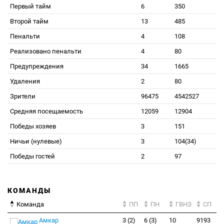
Первый тайм
6
350
Второй тайм
13
485
Пенальти
4
108
Реализовано пенальти
4
80
Предупреждения
34
1665
Удаления
2
80
Зрители
96475
4542527
Средняя посещаемость
12059
12904
Победы хозяев
3
151
Ничьи (нулевые)
3
104(34)
Победы гостей
2
97
КОМАНДЫ
Команда
ПП
ПН
ГВНЗ
СП
Амкар
3 (2)
6 (3)
10
9193