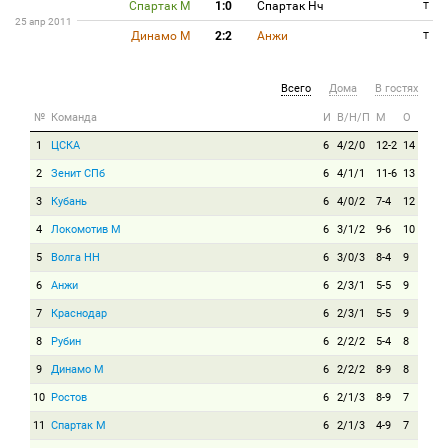
Спартак М
1:0
Спартак Нч
T
25 апр 2011
Динамо М
2:2
Анжи
T
Всего
Дома
В гостях
№
Команда
И
В/Н/П
М
О
1
ЦСКА
6
4/2/0
12-2
14
2
Зенит СПб
6
4/1/1
11-6
13
3
Кубань
6
4/0/2
7-4
12
4
Локомотив М
6
3/1/2
9-6
10
5
Волга НН
6
3/0/3
8-4
9
6
Анжи
6
2/3/1
5-5
9
7
Краснодар
6
2/3/1
5-5
9
8
Рубин
6
2/2/2
5-4
8
9
Динамо М
6
2/2/2
8-9
8
10
Ростов
6
2/1/3
8-9
7
11
Спартак М
6
2/1/3
4-9
7