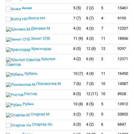
Анжи
5 (5)
2 (2)
5
15461
Волга НН
7 (7)
8 (7)
4
9195
Динамо М
4 (3)
4 (3)
7
12207
Зенит СПб
11 (9)
4 (3)
11
18906
Краснодар
8 (5)
12 (8)
12
9297
Крылья
4 (2)
6 (6)
2
12371
Советов
Кубань
10 (7)
4 (4)
11
16450
Локомотив М
7 (6)
7 (3)
10
14587
Ростов
8 (5)
12 (11)
10
8928
Рубин
10 (8)
8 (5)
5
13912
Спартак М
3 (2)
7 (5)
5
20852
Спартак Нч
6 (3)
4 (2)
6
6847