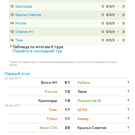
12
Краснодар
0
0/0/0
-
0
13
Крылья Советов
0
0/0/0
-
0
14
Ростов
0
0/0/0
-
0
15
Спартак Нч
0
0/0/0
-
0
16
Томь
0
0/0/0
-
0
* Таблица по итогам 6 тура
Перейти в последний тур
*"Зениту" засчитано техническое поражение со счетом 0:3 в матче 4-го тура с
ЦСКА
Первый этап
23 апр 2011
Волга НН
0:1
Кубань
T
Ростов
1:0
Терек
T
Краснодар
1:4
Локомотив М
T
24 апр 2011
Томь
1:1
ЦСКА
T
Рубин
1:1
Амкар
T
Зенит СПб
3:0
Крылья Советов
T