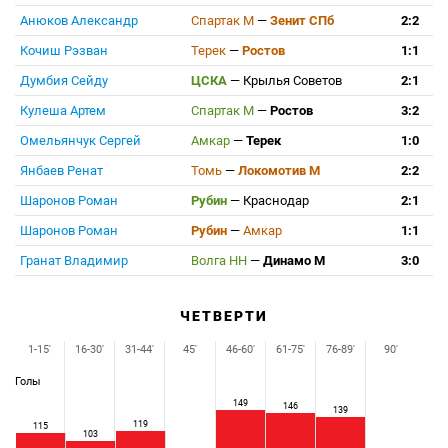
Анюков Александр
Спартак М
—
Зенит СПб
2:2
Кочиш Рэзван
Терек
—
Ростов
1:1
Думбия Сейду
ЦСКА
—
Крылья Советов
2:1
Кулеша Артем
Спартак М
—
Ростов
3:2
Омельянчук Сергей
Амкар
—
Терек
1:0
Янбаев Ренат
Томь
—
Локомотив М
2:2
Шаронов Роман
Рубин
—
Краснодар
2:1
Шаронов Роман
Рубин
—
Амкар
1:1
Гранат Владимир
Волга НН
—
Динамо М
3:0
ЧЕТВЕРТИ
1-15'
16-30'
31-44'
45'
46-60'
61-75'
76-89'
90'
Голы
149
146
139
119
115
103