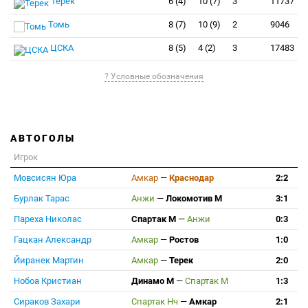
Терек
6 (4)
10 (7)
3
11737
Томь
8 (7)
10 (9)
2
9046
ЦСКА
8 (5)
4 (2)
3
17483
? Условные обозначения
АВТОГОЛЫ
Игрок
Мовсисян Юра
Амкар
—
Краснодар
2:2
Бурлак Тарас
Анжи
—
Локомотив М
3:1
Пареха Николас
Спартак М
—
Анжи
0:3
Гацкан Александр
Амкар
—
Ростов
1:0
Йиранек Мартин
Амкар
—
Терек
2:0
Нобоа Кристиан
Динамо М
—
Спартак М
1:3
Сираков Захари
Спартак Нч
—
Амкар
2:1