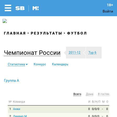
Войти
ГЛАВНАЯ
РЕЗУЛЬТАТЫ
ФУТБОЛ
Чемпионат России
2011-12
Тур 6
Статистика
Конкурс
Календарь
Группа A
Всего
Дома
В гостях
№
Команда
И
В/Н/П
М
О
1
Анжи
0
0/0/0
-
0
2
Динамо М
0
0/0/0
-
0