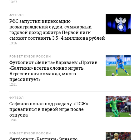
13:57
ФУТБОЛ
РФС запустил индексацию
вознаграждений судей, суммарный
годовой доход арбитра Первой лиги
сможет составить 3,5–4 миллиона рублей
13:16
FONBET КУБОК РОССИИ
Футболист «Зенита» Караваев: «Против
«Балтики» всегда сложно играть.
Агрессивная команда, много
прессингует»
12:51
ФУТБОЛ
Сафонов попал под раздачу. «ПСЖ»
провалился в первой игре после
отпуска
12:46
FONBET КУБОК РОССИИ
Футболист «Балтики» Эдуардо