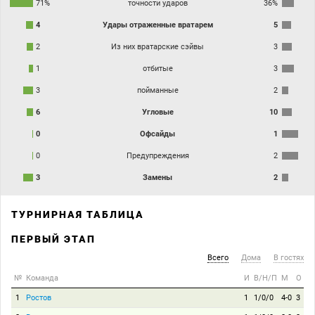
71%
точности ударов
36%
4
Удары отраженные вратарем
5
2
Из них вратарские сэйвы
3
1
отбитые
3
3
пойманные
2
6
Угловые
10
0
Офсайды
1
0
Предупреждения
2
3
Замены
2
ТУРНИРНАЯ ТАБЛИЦА
ПЕРВЫЙ ЭТАП
Всего
Дома
В гостях
№
Команда
И
В/Н/П
М
О
1
Ростов
1
1/0/0
4-0
3