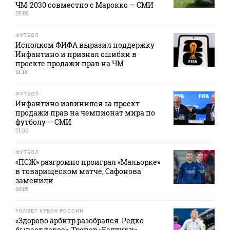
ЧМ‑2030 совместно с Марокко — СМИ
05:08
ФУТБОЛ
Исполком ФИФА выразил поддержку
Инфантино и признал ошибки в
проекте продажи прав на ЧМ
01:18
ФУТБОЛ
Инфантино извинился за проект
продажи прав на чемпионат мира по
футболу — СМИ
01:00
ФУТБОЛ
«ПСЖ» разгромно проиграл «Мальорке»
в товарищеском матче, Сафонова
заменили
00:05
FONBET КУБОК РОССИИ
«Здорово арбитр разобрался. Редко
бывает такое». Тренер «Балтики»