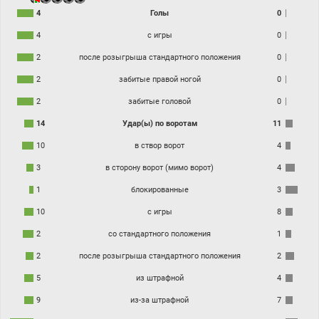
4
Голы
0
4
с игры
0
2
после розыгрыша стандартного положения
0
2
забитые правой ногой
0
2
забитые головой
0
14
Удар(ы) по воротам
11
10
в створ ворот
4
3
в сторону ворот (мимо ворот)
4
1
блокированные
3
10
с игры
8
2
со стандартного положения
1
2
после розыгрыша стандартного положения
2
5
из штрафной
4
9
из-за штрафной
7