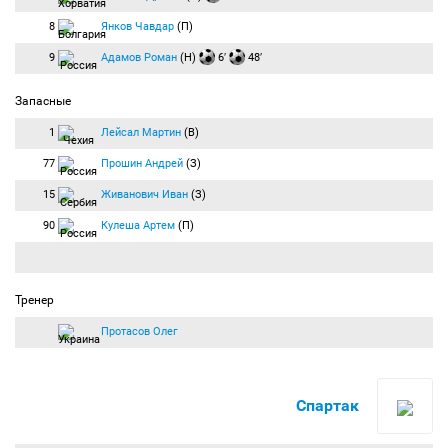
8
Янков Чавдар
(П)
9
Адамов Роман
(Н)
6′
48′
Запасные
1
Лейсал Мартин
(В)
77
Прошин Андрей
(З)
15
Живанович Иван
(З)
90
Кулеша Артем
(П)
Тренер
Протасов Олег
Спартак