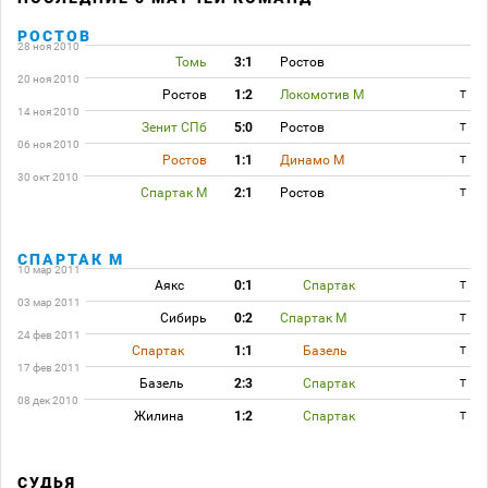
РОСТОВ
28 ноя 2010
Томь
3:1
Ростов
20 ноя 2010
Ростов
1:2
Локомотив М
T
14 ноя 2010
Зенит СПб
5:0
Ростов
T
06 ноя 2010
Ростов
1:1
Динамо М
T
30 окт 2010
Спартак М
2:1
Ростов
T
СПАРТАК М
10 мар 2011
Аякс
0:1
Спартак
T
03 мар 2011
Сибирь
0:2
Спартак М
T
24 фев 2011
Спартак
1:1
Базель
T
17 фев 2011
Базель
2:3
Спартак
T
08 дек 2010
Жилина
1:2
Спартак
T
СУДЬЯ