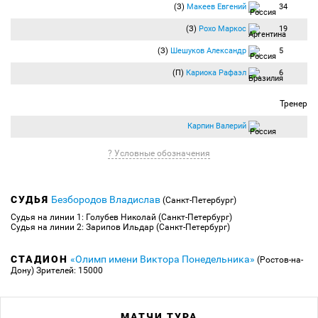
(З)
Макеев Евгений
34
(З)
Рохо Маркос
19
(З)
Шешуков Александр
5
(П)
Кариока Рафаэл
6
Тренер
Карпин Валерий
? Условные обозначения
СУДЬЯ
Безбородов Владислав
(Санкт-Петербург)
Судья на линии 1: Голубев Николай (Санкт-Петербург)
Судья на линии 2: Зарипов Ильдар (Санкт-Петербург)
СТАДИОН
«Олимп имени Виктора Понедельника»
(Ростов-на-
Дону)
Зрителей: 15000
МАТЧИ ТУРА