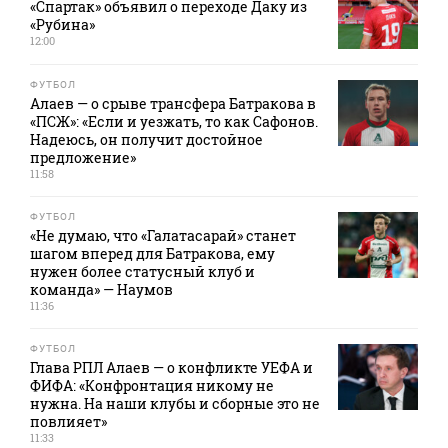
«Спартак» объявил о переходе Даку из
«Рубина»
12:00
ФУТБОЛ
Алаев — о срыве трансфера Батракова в
«ПСЖ»: «Если и уезжать, то как Сафонов.
Надеюсь, он получит достойное
предложение»
11:58
ФУТБОЛ
«Не думаю, что «Галатасарай» станет
шагом вперед для Батракова, ему
нужен более статусный клуб и
команда» — Наумов
11:36
ФУТБОЛ
Глава РПЛ Алаев — о конфликте УЕФА и
ФИФА: «Конфронтация никому не
нужна. На наши клубы и сборные это не
повлияет»
11:33