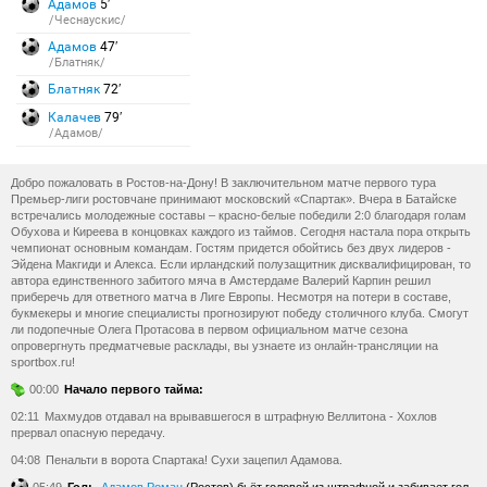
Адамов
5′
/Чеснаускис/
Адамов
47′
/Блатняк/
Блатняк
72′
Калачев
79′
/Адамов/
Добро пожаловать в Ростов-на-Дону! В заключительном матче первого тура
Премьер-лиги ростовчане принимают московский «Спартак». Вчера в Батайске
встречались молодежные составы – красно-белые победили 2:0 благодаря голам
Обухова и Киреева в концовках каждого из таймов. Сегодня настала пора открыть
чемпионат основным командам. Гостям придется обойтись без двух лидеров -
Эйдена Макгиди и Алекса. Если ирландский полузащитник дисквалифицирован, то
автора единственного забитого мяча в Амстердаме Валерий Карпин решил
приберечь для ответного матча в Лиге Европы. Несмотря на потери в составе,
букмекеры и многие специалисты прогнозируют победу столичного клуба. Смогут
ли подопечные Олега Протасова в первом официальном матче сезона
опровергнуть предматчевые расклады, вы узнаете из онлайн-трансляции на
sportbox.ru!
00:00
Начало первого тайма:
02:11
Махмудов отдавал на врывавшегося в штрафную Веллитона - Хохлов
прервал опасную передачу.
04:08
Пенальти в ворота Спартака! Сухи зацепил Адамова.