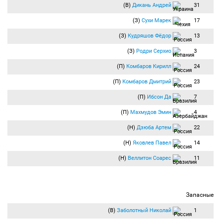
(В)
Дикань Андрей
31
(З)
Сухи Марек
17
(З)
Кудряшов Фёдор
13
(З)
Родри Серхио
3
(П)
Комбаров Кирилл
24
(П)
Комбаров Дмитрий
23
(П)
Ибсон Да
7
(П)
Махмудов Эмин
4
(Н)
Дзюба Артем
22
(Н)
Яковлев Павел
14
(Н)
Веллитон Соарес
11
Запасные
(В)
Заболотный Николай
1