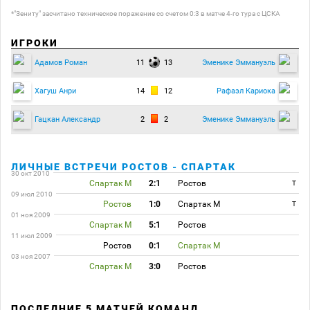
*"Зениту" засчитано техническое поражение со счетом 0:3 в матче 4-го тура с ЦСКА
ИГРОКИ
11
13
Адамов Роман
Эменике Эммануэль
14
12
Хагуш Анри
Рафаэл Кариока
2
2
Гацкан Александр
Эменике Эммануэль
ЛИЧНЫЕ ВСТРЕЧИ РОСТОВ - СПАРТАК
30 окт 2010
Спартак М
2:1
Ростов
T
09 июл 2010
Ростов
1:0
Спартак М
T
01 ноя 2009
Спартак М
5:1
Ростов
11 июл 2009
Ростов
0:1
Спартак М
03 ноя 2007
Спартак М
3:0
Ростов
ПОСЛЕДНИЕ 5 МАТЧЕЙ КОМАНД