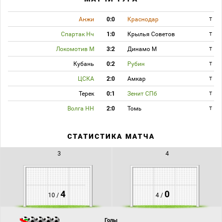
Анжи
0:0
Краснодар
T
Спартак Нч
1:0
Крылья Советов
T
Локомотив М
3:2
Динамо М
T
Кубань
0:2
Рубин
T
ЦСКА
2:0
Амкар
T
Терек
0:1
Зенит СПб
T
Волга НН
2:0
Томь
T
СТАТИСТИКА МАТЧА
3
4
4
0
10 /
4 /
Голы