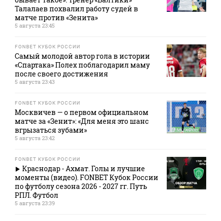
Талалаев похвалил работу судей в
матче против «Зенита»
5 августа 23:45
FONBET КУБОК РОССИИ
Самый молодой автор гола в истории
«Спартака» Полех поблагодарил маму
после своего достижения
5 августа 23:43
FONBET КУБОК РОССИИ
Москвичев — о первом официальном
матче за «Зенит»: «Для меня это шанс
вгрызаться зубами»
5 августа 23:42
FONBET КУБОК РОССИИ
Краснодар - Ахмат. Голы и лучшие
моменты (видео). FONBET Кубок России
по футболу сезона 2026 - 2027 гг. Путь
РПЛ. Футбол
5 августа 23:39