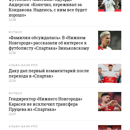
Андерсон: «Конечно, переживал за
Кондакова. Надеюсь, с ним все будет
хорошо»
12:38
ФУТБОЛ
«Фамилия обсуждалась». В «Нижнем
Новгороде» рассказали об интересе к
футболисту «Спартака» Зиньковскому
12:36
АЛЬФА-БАНК РПЛ
Даку дал первый комментарий после
перехода в «Спартак»
12:18
ФУТБОЛ
Гендиректор «Нижнего Новгорода»
Карасев не исключил трансфера
Пруцева из «Спартака»
12:07
АЛЬФА-БАНК РПЛ