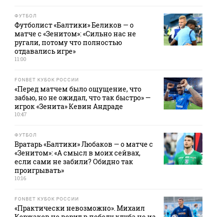
ФУТБОЛ
Футболист «Балтики» Беликов — о
матче с «Зенитом»: «Сильно нас не
ругали, потому что полностью
отдавались игре»
11:00
FONBET КУБОК РОССИИ
«Перед матчем было ощущение, что
забью, но не ожидал, что так быстро» —
игрок «Зенита» Кевин Андраде
10:47
ФУТБОЛ
Вратарь «Балтики» Любаков — о матче с
«Зенитом»: «А смысл в моих сейвах,
если сами не забили? Обидно так
проигрывать»
10:16
FONBET КУБОК РОССИИ
«Практически невозможно». Михаил
Кержаков не верит в победу клуба не из