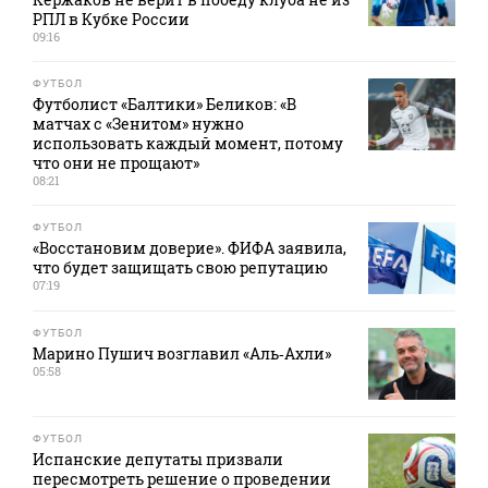
РПЛ в Кубке России
09:16
ФУТБОЛ
Футболист «Балтики» Беликов: «В
матчах с «Зенитом» нужно
использовать каждый момент, потому
что они не прощают»
08:21
ФУТБОЛ
«Восстановим доверие». ФИФА заявила,
что будет защищать свою репутацию
07:19
ФУТБОЛ
Марино Пушич возглавил «Аль‑Ахли»
05:58
ФУТБОЛ
Испанские депутаты призвали
пересмотреть решение о проведении