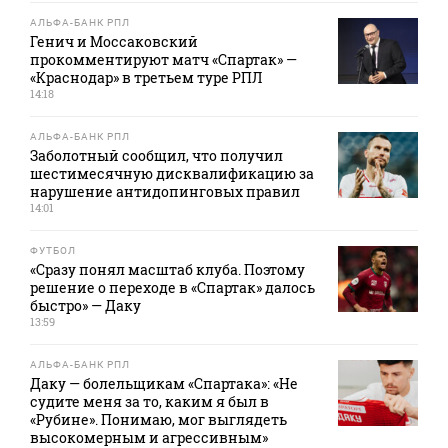
АЛЬФА-БАНК РПЛ
Генич и Моссаковский
прокомментируют матч «Спартак» —
«Краснодар» в третьем туре РПЛ
14:18
АЛЬФА-БАНК РПЛ
Заболотный сообщил, что получил
шестимесячную дисквалификацию за
нарушение антидопинговых правил
14:01
ФУТБОЛ
«Сразу понял масштаб клуба. Поэтому
решение о переходе в «Спартак» далось
быстро» — Даку
13:59
АЛЬФА-БАНК РПЛ
Даку — болельщикам «Спартака»: «Не
судите меня за то, каким я был в
«Рубине». Понимаю, мог выглядеть
высокомерным и агрессивным»