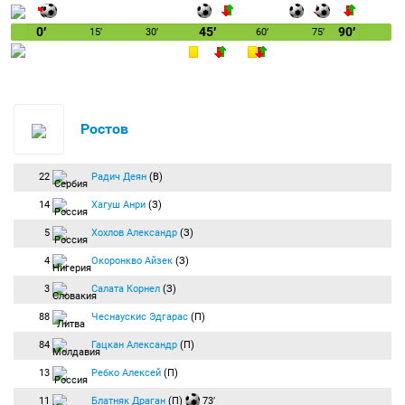
0′
45′
90′
15′
30′
60′
75′
Ростов
22
Радич Деян
(В)
14
Хагуш Анри
(З)
5
Хохлов Александр
(З)
4
Окоронкво Айзек
(З)
3
Салата Корнел
(З)
88
Чеснаускис Эдгарас
(П)
84
Гацкан Александр
(П)
13
Ребко Алексей
(П)
11
Блатняк Драган
(П)
73′