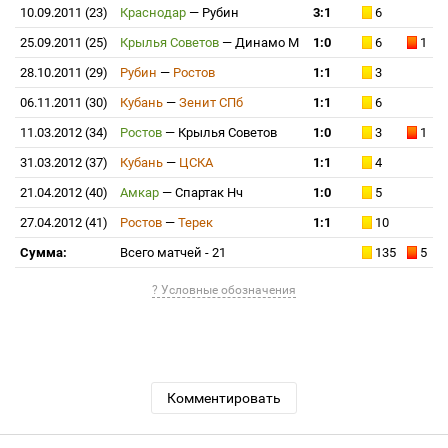
10.09.2011 (23)
Краснодар
—
Рубин
3:1
6
25.09.2011 (25)
Крылья Советов
—
Динамо М
1:0
6
1
28.10.2011 (29)
Рубин
—
Ростов
1:1
3
06.11.2011 (30)
Кубань
—
Зенит СПб
1:1
6
11.03.2012 (34)
Ростов
—
Крылья Советов
1:0
3
1
31.03.2012 (37)
Кубань
—
ЦСКА
1:1
4
21.04.2012 (40)
Амкар
—
Спартак Нч
1:0
5
27.04.2012 (41)
Ростов
—
Терек
1:1
10
Сумма:
Всего матчей - 21
135
5
? Условные обозначения
Комментировать