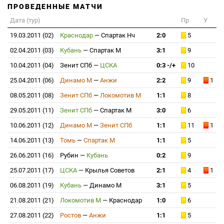
ПРОВЕДЕННЫЕ МАТЧИ
Дата (тур)
Пр
У
19.03.2011 (02)
Краснодар
—
Спартак Нч
2:0
5
02.04.2011 (03)
Кубань
—
Спартак М
3:1
9
10.04.2011 (04)
Зенит СПб
—
ЦСКА
0:3 -/+
10
25.04.2011 (06)
Динамо М
—
Анжи
2:2
9
1
08.05.2011 (08)
Зенит СПб
—
Локомотив М
1:1
8
29.05.2011 (11)
Зенит СПб
—
Спартак М
3:0
6
10.06.2011 (12)
Динамо М
—
Зенит СПб
1:1
11
1
14.06.2011 (13)
Томь
—
Спартак М
1:1
5
26.06.2011 (16)
Рубин
—
Кубань
0:2
9
25.07.2011 (17)
ЦСКА
—
Крылья Советов
2:1
4
1
06.08.2011 (19)
Кубань
—
Динамо М
3:1
5
21.08.2011 (21)
Локомотив М
—
Краснодар
1:0
6
27.08.2011 (22)
Ростов
—
Анжи
1:1
5