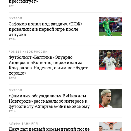
прессингует»
12:51
ФУТБОЛ
Сафонов попал под раздачу. «ПСЖ»
провалился в первой игре после
отпуска
12:46
FONBET КУБОК РОССИИ
Футболист «Балтики» Эдуардо
Андерсон: «Конечно, переживал за
Кондакова. Надеюсь, с ним все будет
хорошо»
12:38
ФУТБОЛ
«Фамилия обсуждалась». В «Нижнем
Новгороде» рассказали об интересе к
футболисту «Спартака» Зиньковскому
12:36
АЛЬФА-БАНК РПЛ
Даку дал первый комментарий после