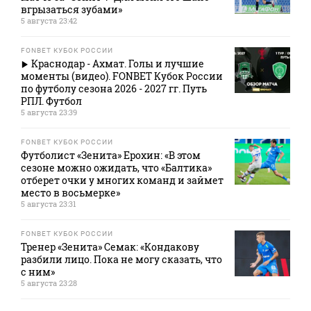
вгрызаться зубами»
5 августа 23:42
FONBET КУБОК РОССИИ
Краснодар - Ахмат. Голы и лучшие
моменты (видео). FONBET Кубок России
по футболу сезона 2026 - 2027 гг. Путь
РПЛ. Футбол
5 августа 23:39
FONBET КУБОК РОССИИ
Футболист «Зенита» Ерохин: «В этом
сезоне можно ожидать, что «Балтика»
отберет очки у многих команд и займет
место в восьмерке»
5 августа 23:31
FONBET КУБОК РОССИИ
Тренер «Зенита» Семак: «Кондакову
разбили лицо. Пока не могу сказать, что
с ним»
5 августа 23:28