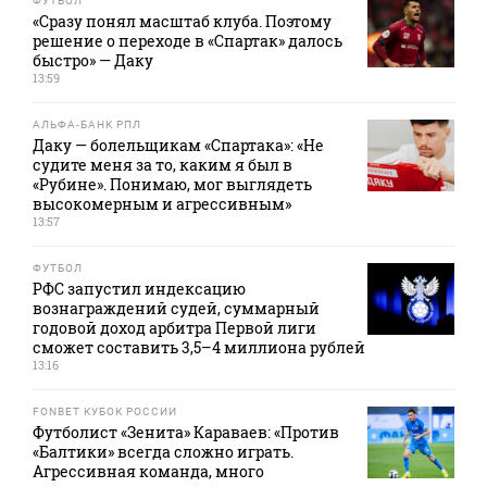
ФУТБОЛ
«Сразу понял масштаб клуба. Поэтому
решение о переходе в «Спартак» далось
быстро» — Даку
13:59
АЛЬФА-БАНК РПЛ
Даку — болельщикам «Спартака»: «Не
судите меня за то, каким я был в
«Рубине». Понимаю, мог выглядеть
высокомерным и агрессивным»
13:57
ФУТБОЛ
РФС запустил индексацию
вознаграждений судей, суммарный
годовой доход арбитра Первой лиги
сможет составить 3,5–4 миллиона рублей
13:16
FONBET КУБОК РОССИИ
Футболист «Зенита» Караваев: «Против
«Балтики» всегда сложно играть.
Агрессивная команда, много