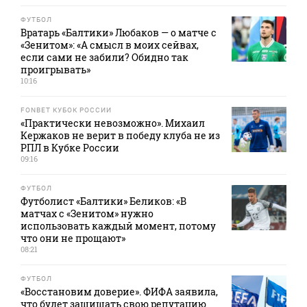
ФУТБОЛ
Вратарь «Балтики» Любаков — о матче с
«Зенитом»: «А смысл в моих сейвах,
если сами не забили? Обидно так
проигрывать»
10:16
FONBET КУБОК РОССИИ
«Практически невозможно». Михаил
Кержаков не верит в победу клуба не из
РПЛ в Кубке России
09:16
ФУТБОЛ
Футболист «Балтики» Беликов: «В
матчах с «Зенитом» нужно
использовать каждый момент, потому
что они не прощают»
08:21
ФУТБОЛ
«Восстановим доверие». ФИФА заявила,
что будет защищать свою репутацию