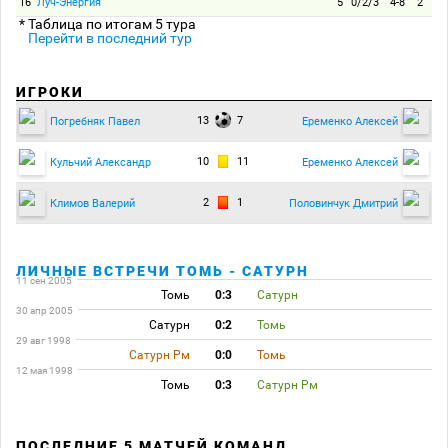
16
Луч-Энергия
5
0/2/3
4-8
2
* Таблица по итогам 5 тура
Перейти в последний тур
ИГРОКИ
13
7
Погребняк Павел
Еременко Алексей
10
11
Кульчий Александр
Еременко Алексей
2
1
Климов Валерий
Половинчук Дмитрий
ЛИЧНЫЕ ВСТРЕЧИ ТОМЬ - САТУРН
11 сен 2005
Томь
0:3
Сатурн
30 апр 2005
Сатурн
0:2
Томь
29 авг 1998
Сатурн Рм
0:0
Томь
12 мая 1998
Томь
0:3
Сатурн Рм
ПОСЛЕДНИЕ 5 МАТЧЕЙ КОМАНД