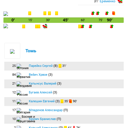
31′
Еременко
0′
45′
90′
15′
30′
60′
75′
Томь
25
Парейко Сергей
(В)
31′
84
Вейич Хрвое
(З)
21
Катынсус Валерий
(З)
12
Бугаев Алексей
(З)
11
Калешин Евгений
(З)
35′
90′
17
Младенов Александар
(П)
10
Крунич Бранислав
(П)
7
Кульчий Александр
(П)
41′
76′