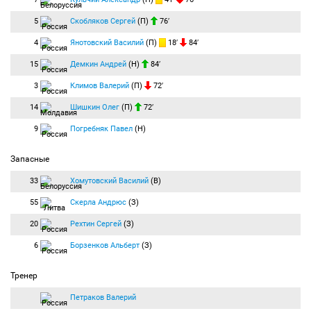
5
Скобляков Сергей
(П)
76′
4
Янотовский Василий
(П)
18′
84′
15
Демкин Андрей
(Н)
84′
3
Климов Валерий
(П)
72′
14
Шишкин Олег
(П)
72′
9
Погребняк Павел
(Н)
Запасные
33
Хомутовский Василий
(В)
55
Скерла Андрюс
(З)
20
Рехтин Сергей
(З)
6
Борзенков Альберт
(З)
Тренер
Петраков Валерий