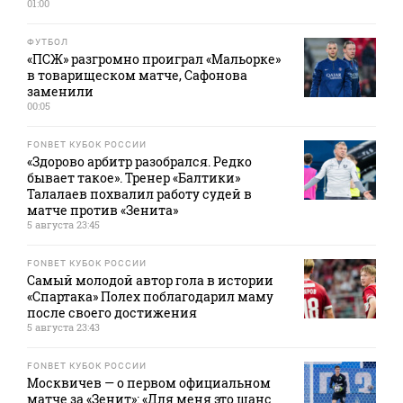
01:00
ФУТБОЛ
«ПСЖ» разгромно проиграл «Мальорке»
в товарищеском матче, Сафонова
заменили
00:05
FONBET КУБОК РОССИИ
«Здорово арбитр разобрался. Редко
бывает такое». Тренер «Балтики»
Талалаев похвалил работу судей в
матче против «Зенита»
5 августа 23:45
FONBET КУБОК РОССИИ
Самый молодой автор гола в истории
«Спартака» Полех поблагодарил маму
после своего достижения
5 августа 23:43
FONBET КУБОК РОССИИ
Москвичев — о первом официальном
матче за «Зенит»: «Для меня это шанс