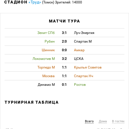
СТАДИОН
«Труд»
(Томск)
Зрителей: 14000
МАТЧИ ТУРА
Зенит СПб
3:1
Луч-Энергия
Рубин
2:0
Спартак М
Шинник
0:0
Амкар
Локомотив М
3:2
ЦСКА
Торпедо М
1:1
Крылья Советов
Москва
1:1
Спартак Нч
Динамо М
0:1
Ростов
ТУРНИРНАЯ ТАБЛИЦА
Всего
Дома
В гостях