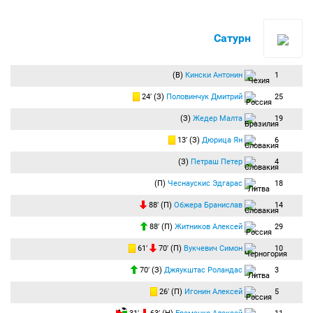
Сатурн
(В)
Кински Антонин
1
24′ (З)
Половинчук Дмитрий
25
(З)
Жедер Малта
19
13′ (З)
Дюрица Ян
6
(З)
Петраш Петер
4
(П)
Чеснаускис Эдгарас
18
88′ (П)
Обжера Бранислав
14
88′ (П)
Житников Алексей
29
61′
70′ (П)
Вукчевич Симон
10
70′ (З)
Джяукштас Роландас
3
26′ (П)
Игонин Алексей
5