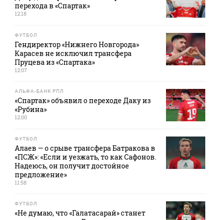
перехода в «Спартак»
12:18
ФУТБОЛ
Гендиректор «Нижнего Новгорода»
Карасев не исключил трансфера
Пруцева из «Спартака»
12:07
АЛЬФА-БАНК РПЛ
«Спартак» объявил о переходе Даку из
«Рубина»
12:00
ФУТБОЛ
Алаев — о срыве трансфера Батракова в
«ПСЖ»: «Если и уезжать, то как Сафонов.
Надеюсь, он получит достойное
предложение»
11:58
ФУТБОЛ
«Не думаю, что «Галатасарай» станет