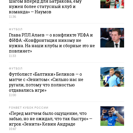
шагом вперед для Батракова, ему
нужен более статусный клуб и
команда» — Наумов
11:36
ФУТБОЛ
Глава РПЛ Алаев — о конфликте УЕФА и
ФИФА: «Конфронтация никому не
нужна. На наши клубы и сборные это не
повлияет»
11:33
ФУТБОЛ
Футболист «Балтики» Беликов — о
матче с «Зенитом»: «Сильно нас не
ругали, потому что полностью
отдавались игре»
11:00
FONBET КУБОК РОССИИ
«Перед матчем было ощущение, что
забью, но не ожидал, что так быстро» —
игрок «Зенита» Кевин Андраде
10:47