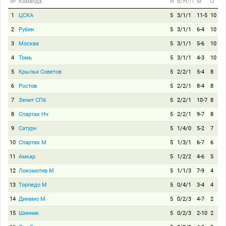
№
Команда
И
В/Н/П
М
О
1
ЦСКА
5
3/1/1
11-5
10
2
Рубин
5
3/1/1
6-4
10
3
Москва
5
3/1/1
5-6
10
4
Томь
5
3/1/1
4-3
10
5
Крылья Советов
5
2/2/1
5-4
8
6
Ростов
5
2/2/1
8-4
8
7
Зенит СПб
5
2/2/1
10-7
8
8
Спартак Нч
5
2/2/1
9-7
8
9
Сатурн
5
1/4/0
5-2
7
10
Спартак М
5
1/3/1
6-7
6
11
Амкар
5
1/2/2
4-6
5
12
Локомотив М
5
1/1/3
7-9
4
13
Торпедо М
5
0/4/1
3-4
4
14
Динамо М
5
0/2/3
4-7
2
15
Шинник
5
0/2/3
2-10
2