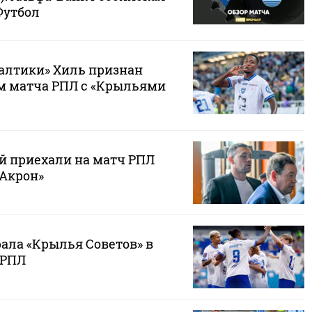
Футбол
алтики» Хиль признан
м матча РПЛ с «Крыльями
й приехали на матч РПЛ
«Акрон»
ала «Крылья Советов» в
 РПЛ