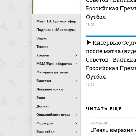
Российская Прем
Футбол
Матч ТВ. Прямой эфир
18:22
Подписка «Максимум»
Видео
Интервью Серг
Теннис
после матча (вид
Хоккей
Советов - Балтик
MMA/Единоборства
Российская Прем
Фигурное катание
Футбол
Биатлон
18:01
Лыжные гонки
Бокс
Допинг
ЧИТАТЬ ЕЩЕ
Олимпийские игры
Формула-1
ИСПАНИЯ
«Реал» выразил
Баскетбол