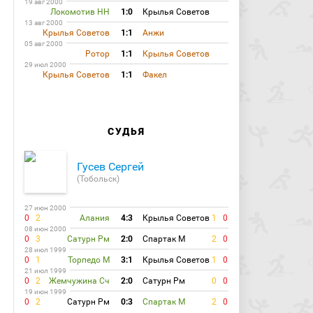
19 авг 2000
Локомотив НН
1:0
Крылья Советов
13 авг 2000
Крылья Советов
1:1
Анжи
05 авг 2000
Ротор
1:1
Крылья Советов
29 июл 2000
Крылья Советов
1:1
Факел
СУДЬЯ
Гусев Сергей
(Тобольск)
27 июн 2000
0
2
Алания
4:3
Крылья Советов
1
0
08 июн 2000
0
3
Сатурн Рм
2:0
Спартак М
2
0
28 июл 1999
0
1
Торпедо М
3:1
Крылья Советов
1
0
21 июл 1999
0
2
Жемчужина Сч
2:0
Сатурн Рм
0
0
19 июн 1999
0
2
Сатурн Рм
0:3
Спартак М
2
0