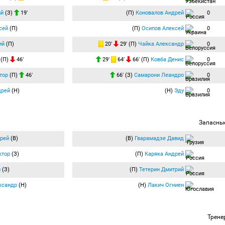
ий
(З)
19′
(П)
Коновалов Андрей
0
сей
(П)
(П)
Осипов Алексей
0
ий
(П)
20′
29′ (П)
Чайка Александр
0
(П)
46′
29′
64′
66′ (П)
Ковба Денис
0
тор
(П)
46′
66′ (З)
Самарони Леандро
0
дрей
(Н)
(Н)
Эду
0
Запасны
рей
(В)
(В)
Гварамадзе Давид
ктор
(З)
(П)
Каряка Андрей
й
(З)
(П)
Тетерин Дмитрий
ксандр
(Н)
(Н)
Лакич Огниен
Трене