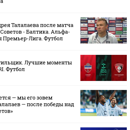
ца
рея Талалаева после матча
 Советов - Балтика. Альфа-
я Премьер-Лига. Футбол
стильщик. Лучшие моменты
RI. Футбол
ется — мы его зовем
алалаев — после победы над
етов»