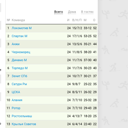
Всего
Дома
В гостях
№
Команда
И
В/Н/П
М
О
1
Локомотив М
24
15/7/2
33-12
52
2
Спартак М
24
17/1/6
53-25
52
3
Анжи
24
13/5/6
35-21
44
4
Черноморец
24
11/8/5
38-20
41
5
Динамо М
24
11/7/6
37-30
40
6
Торпедо М
24
11/7/6
30-23
40
е
7
Зенит СПб
24
10/7/7
30-21
37
8
Сатурн Рм
24
9/8/7
25-22
35
9
ЦСКА
24
8/5/11
26-32
29
10
Алания
24
7/7/10
25-32
28
11
Ротор
24
7/7/10
29-43
28
12
Ростсельмаш
24
4/13/7
18-20
25
р
13
Крылья Советов
24
6/4/14
22-40
22