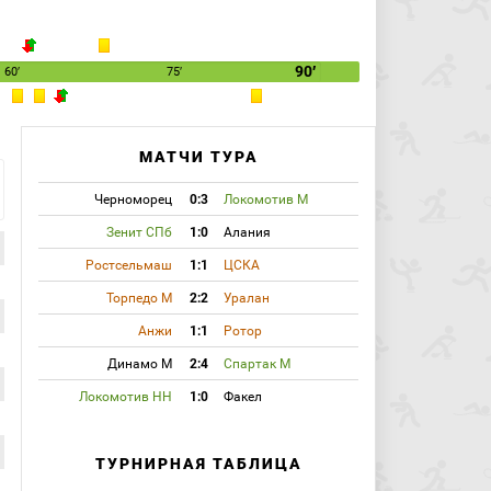
90′
60′
75′
МАТЧИ ТУРА
Черноморец
0:3
Локомотив М
Зенит СПб
1:0
Алания
Ростсельмаш
1:1
ЦСКА
Торпедо М
2:2
Уралан
Анжи
1:1
Ротор
Динамо М
2:4
Спартак М
Локомотив НН
1:0
Факел
ТУРНИРНАЯ ТАБЛИЦА