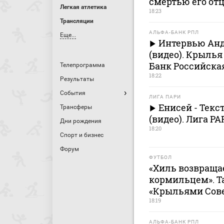
смертью его от
Легкая атлетика
18:23
Трансляции
АЛЬФА-БАНК РПЛ
Еще...
Интервью Анд
(видео). Крылья
Банк Российска
Телепрограмма
18:22
Результаты
События
ЛИГА ПАРИ
Енисей - Тек
Трансферы
(видео). Лига PA
Дни рождения
18:20
Спорт и бизнес
Форум
ФУТБОЛ
«Хиль возвраща
кормильцем». Т
«Крыльями Сов
18:19
АЛЬФА-БАНК РПЛ