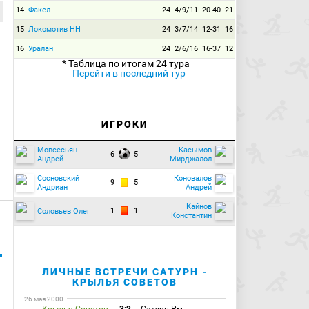
14
Факел
24
4/9/11
20-40
21
15
Локомотив НН
24
3/7/14
12-31
16
16
Уралан
24
2/6/16
16-37
12
* Таблица по итогам 24 тура
Перейти в последний тур
ИГРОКИ
Мовсесьян
Касымов
6
5
Андрей
Мирджалол
Сосновский
Коновалов
9
5
Андриан
Андрей
Кайнов
1
1
Соловьев Олег
Константин
ЛИЧНЫЕ ВСТРЕЧИ САТУРН -
КРЫЛЬЯ СОВЕТОВ
26 мая 2000