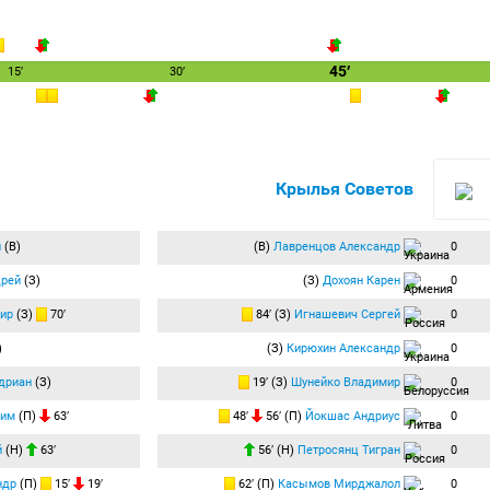
45′
15′
30′
Крылья Советов
й
(В)
(В)
Лавренцов Александр
0
дрей
(З)
(З)
Дохоян Карен
0
ир
(З)
70′
84′ (З)
Игнашевич Сергей
0
)
(З)
Кирюхин Александр
0
дриан
(З)
19′ (З)
Шунейко Владимир
0
сим
(П)
63′
48′
56′ (П)
Йокшас Андриус
0
й
(Н)
63′
56′ (Н)
Петросянц Тигран
0
ндр
(П)
15′
19′
62′ (П)
Касымов Мирджалол
0