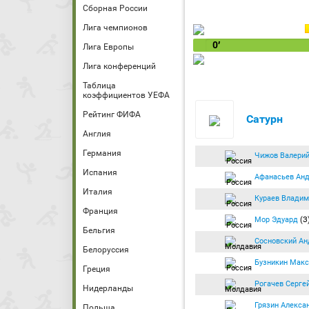
Сборная России
Лига чемпионов
0′
Лига Европы
Лига конференций
Таблица
коэффициентов УЕФА
Рейтинг ФИФА
Сатурн
Англия
Германия
Чижов Валери
Испания
Афанасьев Ан
Италия
Кураев Владим
Франция
Мор Эдуард
(З
Бельгия
Сосновский Ан
Белоруссия
Бузникин Мак
Греция
Рогачев Серге
Нидерланды
Грязин Алекса
Польша