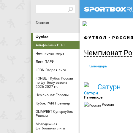
Главная
Футбол
ФУТБОЛ
РОССИ
Альфа-Банк РПЛ
Чемпионат Ро
Чемпионат мира
Лига ПАРИ
Календарь
LEON-Вторая лига
FONBET Кубок России
по футболу сезона
Сатурн
2026-2027 гг.
Чемпионат Европы
Раменское
Кубок PARI Премьер
Россия
OLIMPBET Суперкубок
России
Молодежная
футбольная лига