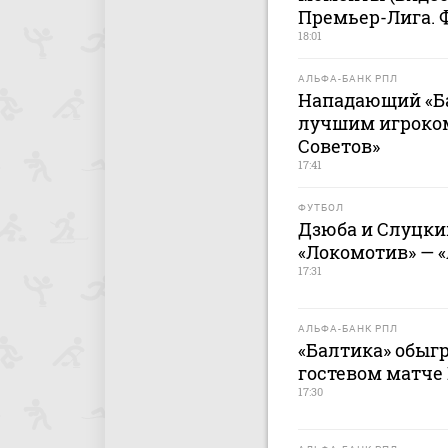
Премьер-Лига. 
18:01
АЛЬФА-БАНК РПЛ
Нападающий «Б
лучшим игроко
Советов»
17:41
ФУТБОЛ
Дзюба и Слуцки
«Локомотив» — 
17:31
АЛЬФА-БАНК РПЛ
«Балтика» обыгр
гостевом матче
17:30