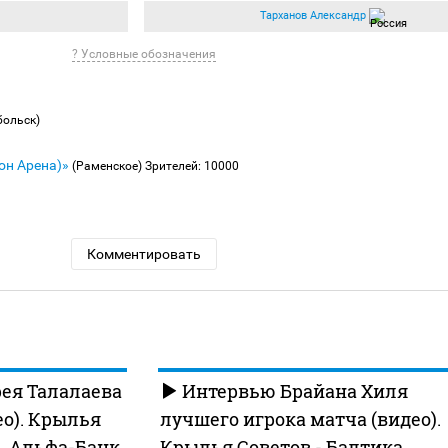
Тарханов Александр
? Условные обозначения
больск)
он Арена)»
(Раменское)
Зрителей: 10000
Комментировать
ея Талалаева
Интервью Брайана Хиля
ео). Крылья
лучшего игрока матча (видео).
а. Альфа-Банк
Крылья Советов - Балтика.