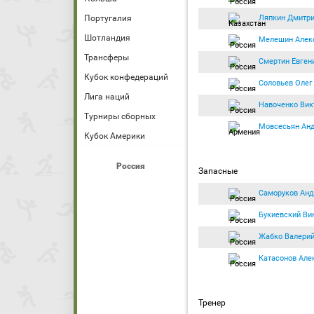
Ляпкин Дмитр
Португалия
Шотландия
Мелешин Алек
Трансферы
Смертин Евген
Кубок конфедераций
Соловьев Олег
Лига наций
Навоченко Вик
Турниры сборных
Мовсесьян Ан
Кубок Америки
Россия
Запасные
Саморуков Анд
Букиевский Ви
Жабко Валери
Катасонов Але
Тренер