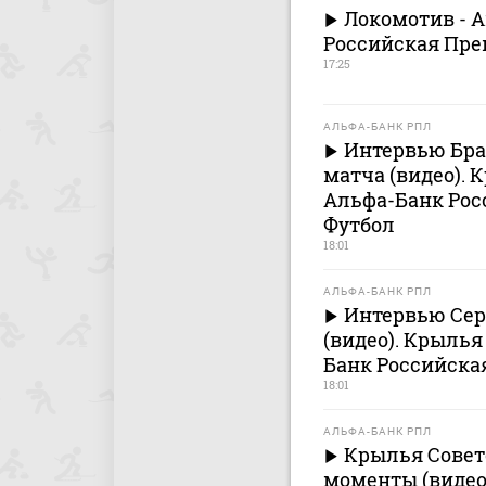
Локомотив - 
Российская Прем
17:25
АЛЬФА-БАНК РПЛ
Интервью Бра
матча (видео). 
Альфа-Банк Рос
Футбол
18:01
АЛЬФА-БАНК РПЛ
Интервью Сер
(видео). Крылья
Банк Российска
18:01
АЛЬФА-БАНК РПЛ
Крылья Совето
моменты (видео