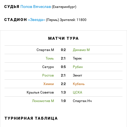
СУДЬЯ
Попов Вячеслав
(Екатеринбург)
СТАДИОН
«Звезда»
(Пермь)
Зрителей: 11800
МАТЧИ ТУРА
Спартак М
0:2
Динамо М
Томь
2:1
Терек
Сатурн
0:5
Рубин
Ростов
2:1
Зенит
Химки
2:2
Кубань
Крылья Советов
1:3
ЦСКА
Локомотив М
1:0
Спартак Нч
ТУРНИРНАЯ ТАБЛИЦА