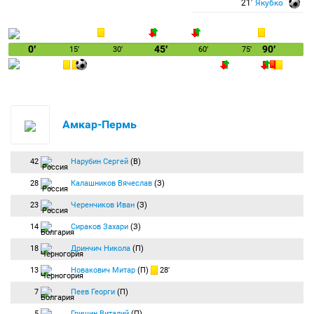
21′
Якубко
0′
45′
90′
15′
30′
60′
75′
Амкар-Пермь
42
Нарубин Сергей
(В)
28
Калашников Вячеслав
(З)
23
Черенчиков Иван
(З)
14
Сираков Захари
(З)
18
Дринчич Никола
(П)
13
Новакович Митар
(П)
28′
7
Пеев Георги
(П)
5
Гришин Виталий
(П)