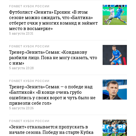
FONBET КУБОК РОССИИ
Футболист «Зенита» Ерохин: «В этом
сезоне можно ожидать, что «Балтика»
отберет очки у многих команд и займет
место в восьмерке»
5 августа 23:31
FONBET КУБОК РОССИИ
Тренер «Зенита» Семак: «Кондакову
разбили лицо. Пока не могу сказать, что
с ним»
5 августа 23:28
FONBET КУБОК РОССИИ
Тренер «Зенита» Семак — о победе над
«Балтикой»: «В конце очень грубо
ошиблись у своих ворот и чуть было не
привезли себе гол»
5 августа 23:26
FONBET КУБОК РОССИИ
«Зенит» отказывается пропускать в
начале сезона. Победу на старте Кубка