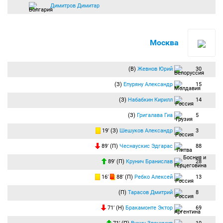
Димитров Димитар
Москва
(В)
Жевнов Юрий
30
(З)
Епуряну Александр
15
(З)
Набабкин Кирилл
14
(З)
Григалава Гиа
5
19′ (З)
Шешуков Александр
3
89′ (П)
Чеснаускис Эдгарас
88
89′ (П)
Крунич Бранислав
28
16′
88′ (П)
Ребко Алексей
13
(П)
Тарасов Дмитрий
8
71′ (Н)
Бракамонте Эктор
69