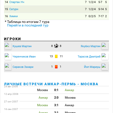
14
Спартак Нч
7
1/2/4
5-7
5
15
Сатурн
7
1/2/4
5-14
5
16
Химки
7
0/2/5
7-17
2
* Таблица по итогам 7 тура
Перейти в последний тур
ИГРОКИ
8
8
Кушев Мартин
Якубко Мартин
13
11
Черенчиков Иван
Тарасов Дмитрий
1
1
Сираков Захари
Йоп Мариуш
ЛИЧНЫЕ ВСТРЕЧИ АМКАР-ПЕРМЬ - МОСКВА
24 авг 2008
Москва
0:1
Амкар
12 апр 2008
Амкар
2:0
Москва
27 окт 2007
Москва
3:1
Амкар
16 сен 2007
Амкар
2:1
Москва