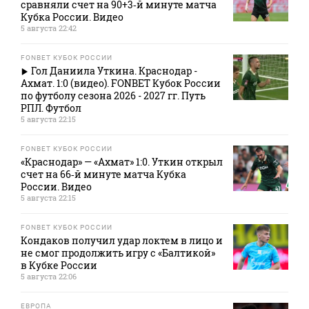
сравняли счет на 90+3‑й минуте матча
Кубка России. Видео
5 августа 22:42
FONBET КУБОК РОССИИ
Гол Даниила Уткина. Краснодар -
Ахмат. 1:0 (видео). FONBET Кубок России
по футболу сезона 2026 - 2027 гг. Путь
РПЛ. Футбол
5 августа 22:15
FONBET КУБОК РОССИИ
«Краснодар» — «Ахмат» 1:0. Уткин открыл
счет на 66‑й минуте матча Кубка
России. Видео
5 августа 22:15
FONBET КУБОК РОССИИ
Кондаков получил удар локтем в лицо и
не смог продолжить игру с «Балтикой»
в Кубке России
5 августа 22:06
ЕВРОПА