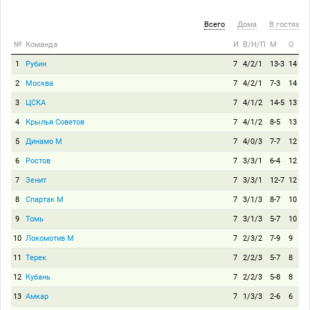
Всего
Дома
В гостях
№
Команда
И
В/Н/П
М
О
1
Рубин
7
4/2/1
13-3
14
2
Москва
7
4/2/1
7-3
14
3
ЦСКА
7
4/1/2
14-5
13
4
Крылья Советов
7
4/1/2
8-5
13
5
Динамо М
7
4/0/3
7-7
12
6
Ростов
7
3/3/1
6-4
12
7
Зенит
7
3/3/1
12-7
12
8
Спартак М
7
3/1/3
8-7
10
9
Томь
7
3/1/3
5-7
10
10
Локомотив М
7
2/3/2
7-9
9
11
Терек
7
2/2/3
5-7
8
12
Кубань
7
2/2/3
5-8
8
13
Амкар
7
1/3/3
2-6
6