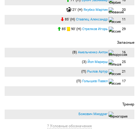
71′ (П)
Вукич Звонимир
10
21′ (Н)
Якубко Мартин
20
85′ (Н)
Ставпец Александр
11
85′
90′ (Н)
Стрелков Игорь
29
Запасные
(В)
Амельченко Антон
16
(З)
Йоп Мариуш
25
(П)
Рылов Артур
21
(П)
Голышев Павел
17
Тренер
Божович Миодраг
? Условные обозначения