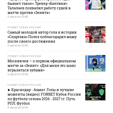
бывает такое». Тренер «Балтики»
Талалаев похвалил работу судей в
матче против «Зенита»
5 августа 23:45
FONBET КУБОК РОССИИ
Самый молодой автор гола в истории
«Спартака» Полех поблагодарил маму
после своего достижения
5 августа 23:43
FONBET КУБОК РОССИИ
Москвичев — о первом официальном
матче за «Зенит»: «Для меня это шанс
вгрызаться зубами»
5 августа 23:42
FONBET КУБОК РОССИИ
Краснодар - Ахмат. Голы и лучшие
моменты (видео). FONBET Кубок России
по футболу сезона 2026 - 2027 гг. Путь
РПЛ. Футбол
5 августа 23:39