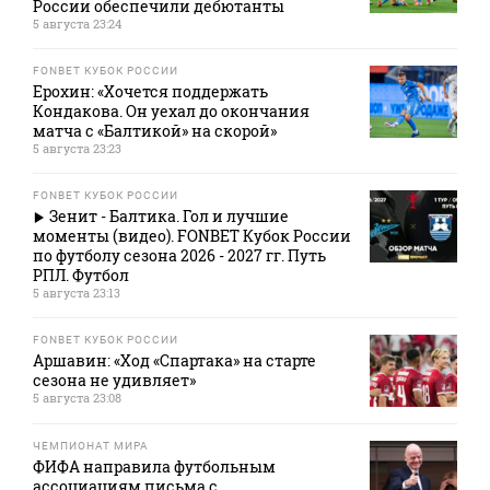
России обеспечили дебютанты
5 августа 23:24
FONBET КУБОК РОССИИ
Ерохин: «Хочется поддержать
Кондакова. Он уехал до окончания
матча с «Балтикой» на скорой»
5 августа 23:23
FONBET КУБОК РОССИИ
Зенит - Балтика. Гол и лучшие
моменты (видео). FONBET Кубок России
по футболу сезона 2026 - 2027 гг. Путь
РПЛ. Футбол
5 августа 23:13
FONBET КУБОК РОССИИ
Аршавин: «Ход «Спартака» на старте
сезона не удивляет»
5 августа 23:08
ЧЕМПИОНАТ МИРА
ФИФА направила футбольным
ассоциациям письма с