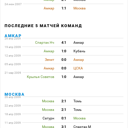
24 июн 2007
Амкар
1:1
Москва
ПОСЛЕДНИЕ 5 МАТЧЕЙ КОМАНД
АМКАР
26 апр 2009
Спартак Нч
4:1
Амкар
19 апр 2009
Амкар
1:0
Кубань
12 апр 2009
Зенит
0:0
Амкар
05 апр 2009
Амкар
0:0
ЦСКА
21 мар 2009
Крылья Советов
1:0
Амкар
МОСКВА
26 апр 2009
Москва
2:1
Томь
22 апр 2009
Москва
2:1
Томь
18 апр 2009
Сатурн
0:1
Москва
11 апр 2009
Москва
3:1
Спартак М