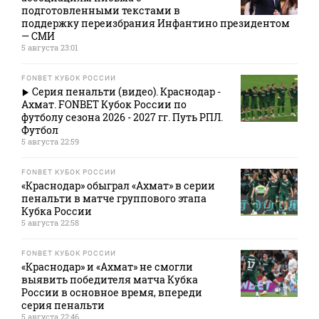
подготовленными текстами в
поддержку переизбрания Инфантино президентом
— СМИ
5 августа 23:01
FONBET КУБОК РОССИИ
Серия пенальти (видео). Краснодар -
Ахмат. FONBET Кубок России по
футболу сезона 2026 - 2027 гг. Путь РПЛ.
Футбол
5 августа 22:59
FONBET КУБОК РОССИИ
«Краснодар» обыграл «Ахмат» в серии
пенальти в матче группового этапа
Кубка России
5 августа 22:58
FONBET КУБОК РОССИИ
«Краснодар» и «Ахмат» не смогли
выявить победителя матча Кубка
России в основное время, впереди
серия пенальти
5 августа 22:46