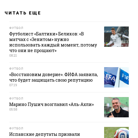
ЧИТАТЬ ЕЩЕ
ФУТБОЛ
Футболист «Балтики» Беликов: «В
матчах с «Зенитом» нужно
использовать каждый момент, потому
что они не прощают»
08:21
ФУТБОЛ
«Восстановим доверие». ФИФА заявила,
что будет защищать свою репутацию
07:19
ФУТБОЛ
Марино Пушич возглавил «Аль‑Ахли»
05:58
ФУТБОЛ
Испанские депутаты призвали