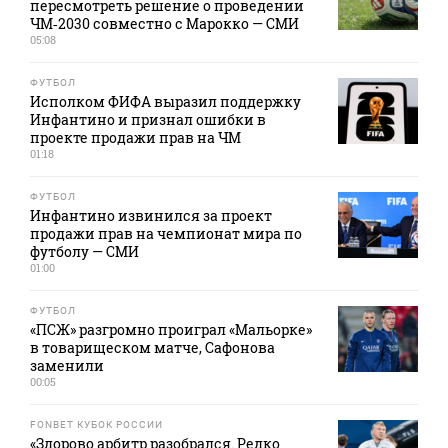
пересмотреть решение о проведении
ЧМ‑2030 совместно с Марокко — СМИ
05:08
ФУТБОЛ
Исполком ФИФА выразил поддержку
Инфантино и признал ошибки в
проекте продажи прав на ЧМ
01:18
ФУТБОЛ
Инфантино извинился за проект
продажи прав на чемпионат мира по
футболу — СМИ
01:00
ФУТБОЛ
«ПСЖ» разгромно проиграл «Мальорке»
в товарищеском матче, Сафонова
заменили
00:05
FONBET КУБОК РОССИИ
«Здорово арбитр разобрался. Редко