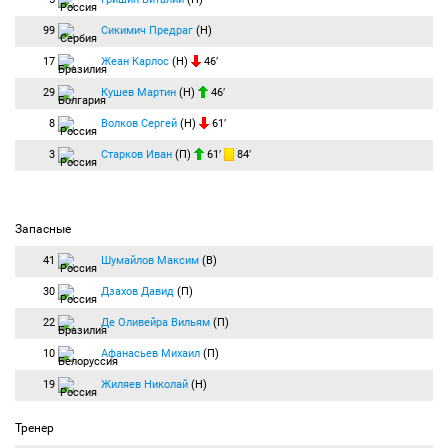
99
Сикимич Предраг
(Н)
17
Жеан Карлос
(Н)
46′
29
Кушев Мартин
(Н)
46′
8
Волков Сергей
(Н)
61′
3
Старков Иван
(П)
61′
84′
Запасные
41
Шумайлов Максим
(В)
30
Дзахов Давид
(П)
22
Де Оливейра Вильям
(П)
10
Афанасьев Михаил
(П)
19
Жиляев Николай
(Н)
Тренер