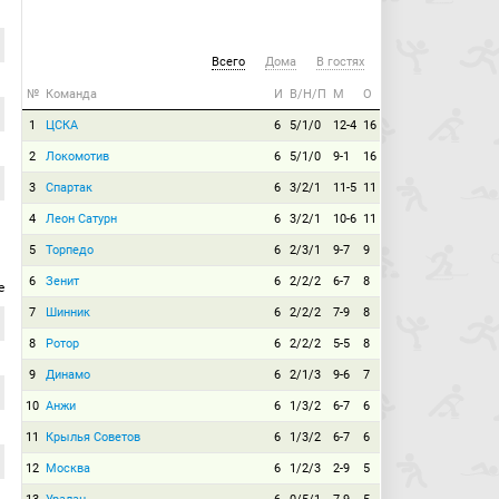
Всего
Дома
В гостях
№
Команда
И
В/Н/П
М
О
1
ЦСКА
6
5/1/0
12-4
16
2
Локомотив
6
5/1/0
9-1
16
3
Спартак
6
3/2/1
11-5
11
4
Леон Сатурн
6
3/2/1
10-6
11
5
Торпедо
6
2/3/1
9-7
9
6
Зенит
6
2/2/2
6-7
8
е
7
Шинник
6
2/2/2
7-9
8
8
Ротор
6
2/2/2
5-5
8
9
Динамо
6
2/1/3
9-6
7
10
Анжи
6
1/3/2
6-7
6
11
Крылья Советов
6
1/3/2
6-7
6
12
Москва
6
1/2/3
2-9
5