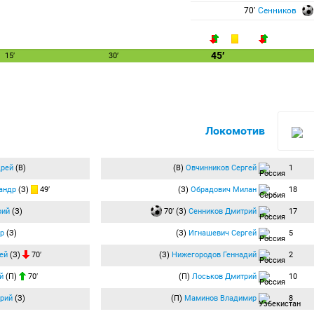
70′
Сенников
45′
15′
30′
Локомотив
дрей
(В)
(В)
Овчинников Сергей
1
андр
(З)
49′
(З)
Обрадович Милан
18
рий
(З)
70′ (З)
Сенников Дмитрий
17
р
(З)
(З)
Игнашевич Сергей
5
ей
(З)
70′
(З)
Нижегородов Геннадий
2
й
(П)
70′
(П)
Лоськов Дмитрий
10
рий
(З)
(П)
Маминов Владимир
8