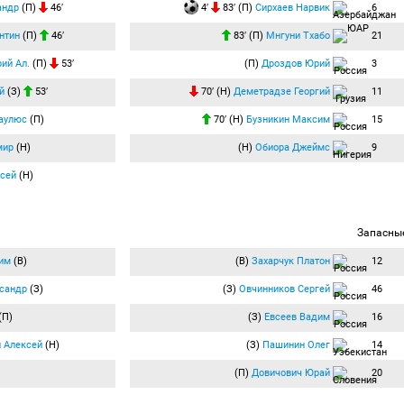
андр
(П)
46′
4′
83′ (П)
Сирхаев Нарвик
6
нтин
(П)
46′
83′ (П)
Мнгуни Тхабо
21
ий Ал.
(П)
53′
(П)
Дроздов Юрий
3
й
(З)
53′
70′ (Н)
Деметрадзе Георгий
11
аулюс
(П)
70′ (Н)
Бузникин Максим
15
мир
(Н)
(Н)
Обиора Джеймс
9
сей
(Н)
Запасны
им
(В)
(В)
Захарчук Платон
12
сандр
(З)
(З)
Овчинников Сергей
46
(П)
(З)
Евсеев Вадим
16
 Алексей
(Н)
(З)
Пашинин Олег
14
(П)
Довичович Юрай
20