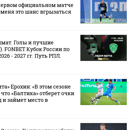
первом официальном матче
я меня это шанс вгрызаться
хмат. Голы и лучшие
. FONBET Кубок России по
026 - 2027 гг. Путь РПЛ.
та» Ерохин: «В этом сезоне
что «Балтика» отберет очки
 и займет место в