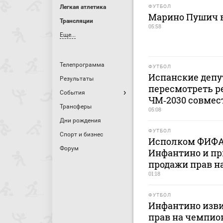
Легкая атлетика
ФУТБОЛ
Марино Пушич в
Трансляции
05:58
Еще...
Телепрограмма
ФУТБОЛ
Испанские депу
Результаты
пересмотреть р
События
ЧМ‑2030 совмес
Трансферы
05:08
Дни рождения
ФУТБОЛ
Спорт и бизнес
Исполком ФИФА
Форум
Инфантино и пр
продажи прав н
01:18
ФУТБОЛ
Инфантино изви
прав на чемпио