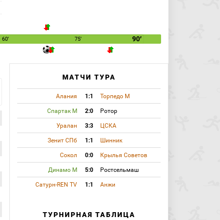
90′
60′
75′
МАТЧИ ТУРА
Алания
1:1
Торпедо М
Спартак М
2:0
Ротор
Уралан
3:3
ЦСКА
Зенит СПб
1:1
Шинник
Сокол
0:0
Крылья Советов
Динамо М
5:0
Ростсельмаш
Сатурн-REN TV
1:1
Анжи
ТУРНИРНАЯ ТАБЛИЦА