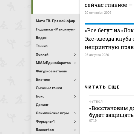
сейчас главное —
20 сентября 2009
Матч ТВ. Прямой эфир
«Все бегут из «Ло
Подписка «Максимум»
Экс-звезда клуба
Видео
неприятную прав
Теннис
Хоккей
05 августа 2026
MMA/Единоборства
Фигурное катание
Биатлон
ЧИТАТЬ ЕЩЕ
Лыжные гонки
Бокс
ФУТБОЛ
Допинг
«Восстановим до
Олимпийские игры
будет защищать
07:19
Формула-1
Баскетбол