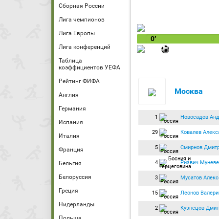
Сборная России
Лига чемпионов
Лига Европы
0′
Лига конференций
Таблица
коэффициентов УЕФА
Рейтинг ФИФА
Москва
Англия
Германия
1
Новосадов Ан
Испания
29
Ковалев Алекс
Италия
5
Смирнов Дмит
Франция
4
Ризвич Муневе
Бельгия
Белоруссия
3
Мусатов Алекс
Греция
15
Леонов Валери
Нидерланды
2
Кузнецов Дмит
Польша