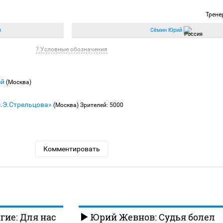
Трене
м
Сёмин Юрий
? Условные обозначения
ей
(Москва)
м.Э.Стрельцова»
(Москва)
Зрителей: 5000
Комментировать
ие: Для нас
Юрий Жевнов: Судья болел