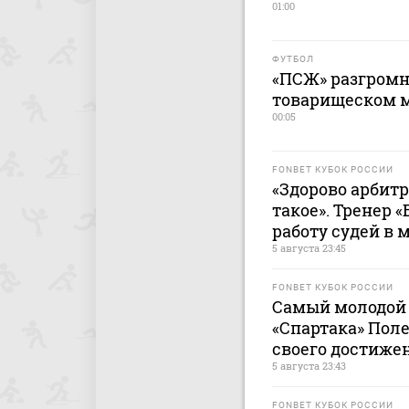
01:00
ФУТБОЛ
«ПСЖ» разгромн
товарищеском м
00:05
FONBET КУБОК РОССИИ
«Здорово арбитр
такое». Тренер 
работу судей в 
5 августа 23:45
FONBET КУБОК РОССИИ
Самый молодой 
«Спартака» Пол
своего достиже
5 августа 23:43
FONBET КУБОК РОССИИ