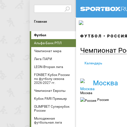
Главная
Футбол
ФУТБОЛ
РОССИ
Альфа-Банк РПЛ
Чемпионат Ро
Чемпионат мира
Лига ПАРИ
Календарь
LEON-Вторая лига
FONBET Кубок России
по футболу сезона
Москва
2026-2027 гг.
Чемпионат Европы
Москва
Кубок PARI Премьер
Россия
OLIMPBET Суперкубок
России
Молодежная
футбольная лига