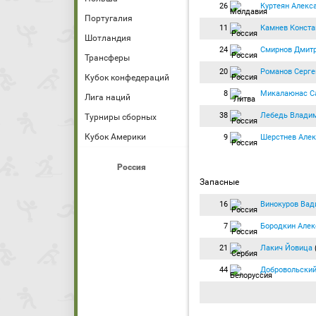
26
Куртеян Алекс
Португалия
11
Камнев Конста
Шотландия
24
Смирнов Дмитр
Трансферы
20
Романов Серге
Кубок конфедераций
8
Микалаюнас С
Лига наций
38
Лебедь Влади
Турниры сборных
Кубок Америки
9
Шерстнев Алек
Россия
Запасные
16
Винокуров Вад
7
Бородкин Алек
21
Лакич Йовица
44
Добровольский