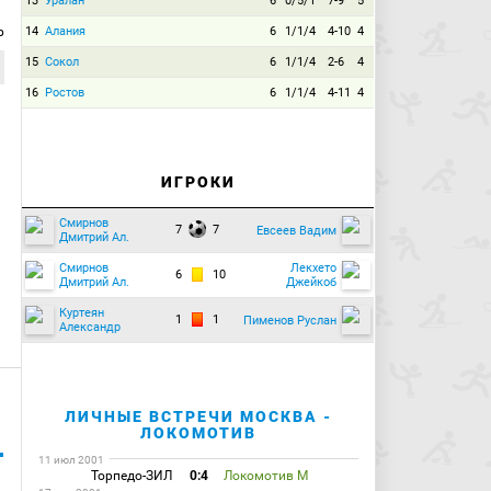
13
Уралан
6
0/5/1
7-9
5
р
14
Алания
6
1/1/4
4-10
4
15
Сокол
6
1/1/4
2-6
4
16
Ростов
6
1/1/4
4-11
4
ИГРОКИ
Смирнов
7
7
Евсеев Вадим
Дмитрий Ал.
Смирнов
Лекхето
6
10
Дмитрий Ал.
Джейкоб
Куртеян
1
1
Пименов Руслан
Александр
ЛИЧНЫЕ ВСТРЕЧИ МОСКВА -
ЛОКОМОТИВ
11 июл 2001
Торпедо-ЗИЛ
0:4
Локомотив М