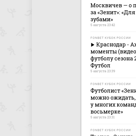
Москвичев — о 
за «Зенит»: «Дл
зубами»
5 августа 23:42
FONBET КУБОК РОССИИ
Краснодар - А
моменты (видео)
футболу сезона 2
Футбол
5 августа 23:39
FONBET КУБОК РОССИИ
Футболист «Зени
можно ожидать, 
у многих команд
восьмерке»
5 августа 23:31
FONBET КУБОК РОССИИ