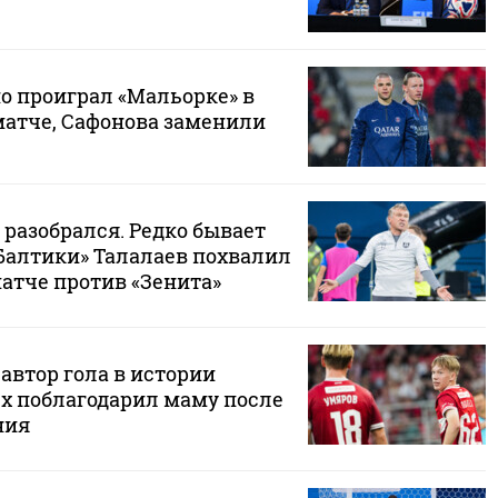
о проиграл «Мальорке» в
атче, Сафонова заменили
 разобрался. Редко бывает
«Балтики» Талалаев похвалил
матче против «Зенита»
автор гола в истории
ех поблагодарил маму после
ния