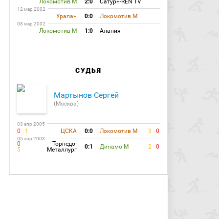
Локомотив М
2:0
Сатурн-REN TV
12 мар 2002
Уралан
0:0
Локомотив М
08 мар 2002
Локомотив М
1:0
Алания
СУДЬЯ
Мартынов Сергей
(Москва)
03 апр 2005
0
1
ЦСКА
0:0
Локомотив М
3
0
05 апр 2003
0
Торпедо-
0:1
Динамо М
2
0
5
Металлург