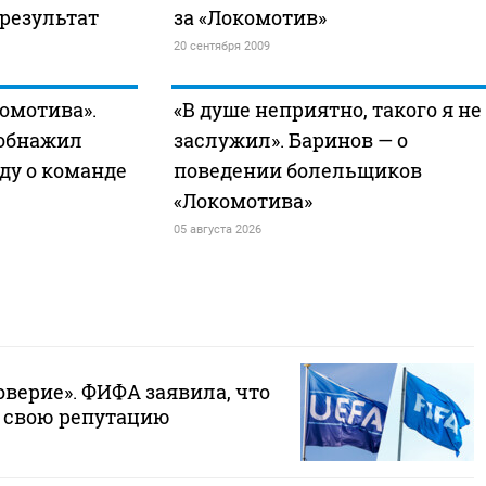
 результат
за «Локомотив»
20 сентября 2009
комотива».
«В душе неприятно, такого я не
 обнажил
заслужил». Баринов — о
ду о команде
поведении болельщиков
«Локомотива»
05 августа 2026
верие». ФИФА заявила, что
 свою репутацию