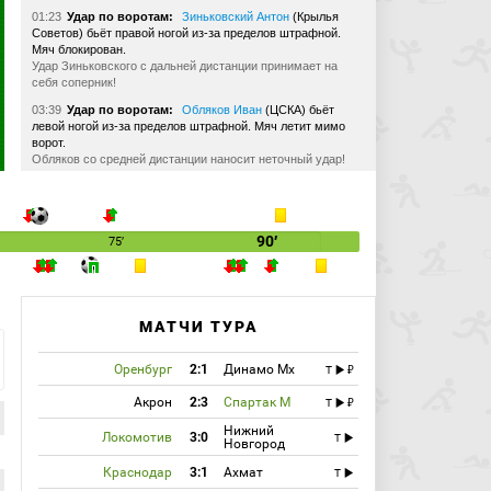
01:23
Удар по воротам:
Зиньковский Антон
(Крылья
Советов) бьёт правой ногой из-за пределов штрафной.
Мяч блокирован.
Удар Зиньковского с дальней дистанции принимает на
себя соперник!
03:39
Удар по воротам:
Обляков Иван
(ЦСКА) бьёт
левой ногой из-за пределов штрафной. Мяч летит мимо
ворот.
Обляков со средней дистанции наносит неточный удар!
04:10
Удар по воротам:
Мусаев Тамерлан
(ЦСКА) бьёт
головой из штрафной в створ ворот. Мяч пойман
вратарём.
Заброс Облякова на левый угол вратарской. Мусаев
90′
75′
головой пробил слабо прямо в руки Песьякову!
07:26
Наказание:
Келлвен Дуглас
(ЦСКА) получает
предупреждение.
Келлвен не пустил Печенина по левому флангу вперёд,
МАТЧИ ТУРА
обхватив руками. Первая жёлтая есть!
11:24
Удар по воротам:
Кисляк Матвей
(ЦСКА) бьёт
Оренбург
2:1
Динамо Мх
T
правой ногой из-за пределов штрафной в створ ворот. Мяч
пойман вратарём.
Акрон
2:3
Спартак М
T
Кисляк плотный удар по центру ворот наносит. Песьяков
на месте!
Нижний
Локомотив
3:0
T
Новгород
15:13
Алеррандро до конца боролся с Песьяковым,
который вышел из ворот и прикрыл мяч корпусом. Фол в
Краснодар
3:1
Ахмат
T
атаке зафиксирован.