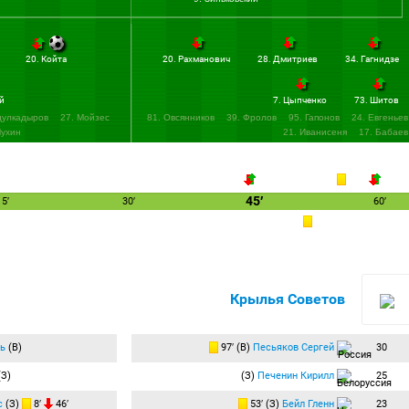
20. Койта
20. Рахманович
28. Дмитриев
34. Гагнидзе
й
7. Цыпченко
73. Шитов
дулкадыров
27. Мойзес
81. Овсянников
39. Фролов
95. Гапонов
24. Евгеньев
Мухин
21. Иванисеня
17. Бабаев
45′
15′
30′
60′
Крылья Советов
ь
(В)
97′ (В)
Песьяков Сергей
30
З)
(З)
Печенин Кирилл
25
с
(З)
8′
46′
53′ (З)
Бейл Гленн
23