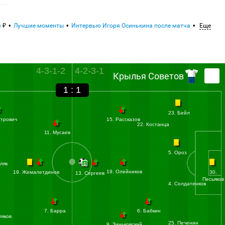
я
Лучшие моменты
Интервью Игоря Осинькина после матча
Еще
4-3-1-2
4-2-3-1
Крылья Советов
1 : 1
23. Бейл
стрович
15. Рассказов
22. Костанца
11. Мусаев
5. Ороз
ляк
19. Олейников
19. Жемалетдинов
30.
13. Сергеев
Песьяков
4. Солдатенков
7. Барра
6. Бабкин
ляков
25. Печенин
9. Зиньковский