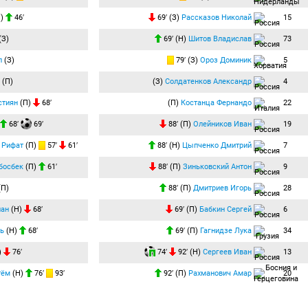
З)
46′
69′ (З)
Рассказов Николай
15
(З)
69′ (Н)
Шитов Владислав
73
л
(З)
79′ (З)
Ороз Доминик
5
(П)
(З)
Солдатенков Александр
4
стиян
(П)
68′
(П)
Костанца Фернандо
22
68′
69′
88′ (П)
Олейников Иван
19
 Рифат
(П)
57′
61′
88′ (Н)
Цыпченко Дмитрий
7
босбек
(П)
61′
88′ (П)
Зиньковский Антон
9
(П)
88′ (П)
Дмитриев Игорь
28
лан
(Н)
68′
69′ (П)
Бабкин Сергей
6
ль
(Н)
68′
69′ (П)
Гагнидзе Лука
34
)
76′
74′
92′ (Н)
Сергеев Иван
13
тём
(Н)
76′
93′
92′ (П)
Рахманович Амар
20