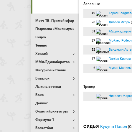
Запасные
49
Тороп Владисл
Матч ТВ. Прямой эфир
78
Дивеев Игорь
(
Подписка «Максимум»
51
Абдулкадыров
Видео
27
Мойзес Роберт
Теннис
52
Бандикян Арте
Хоккей
17
Глебов Кирилл
MMA/Единоборства
6
Мухин Максим
Фигурное катание
Биатлон
Лыжные гонки
Тренер
Бокс
Николич Марк
Допинг
Олимпийские игры
Формула-1
СУДЬЯ
Кукуян Павел
(С
Баскетбол